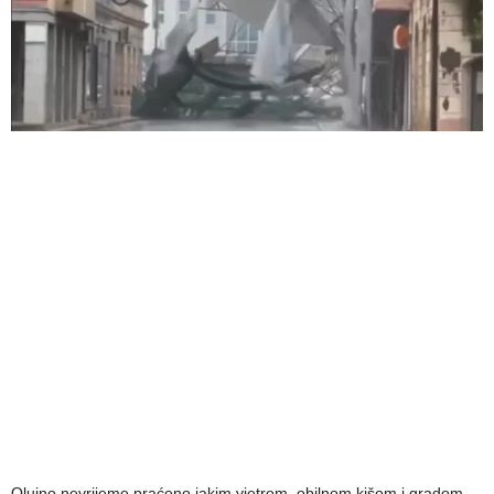
Olujno nevrijeme praćeno jakim vjetrom, obilnom kišom i gradom