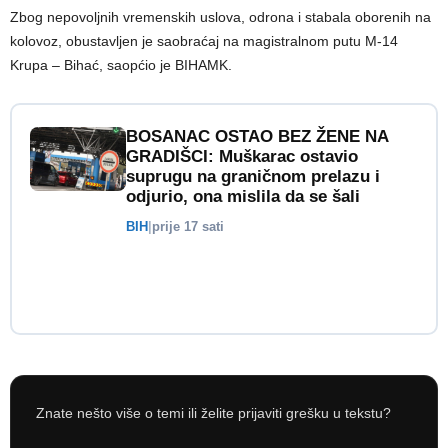
Zbog nepovoljnih vremenskih uslova, odrona i stabala oborenih na
kolovoz, obustavljen je saobraćaj na magistralnom putu M-14
Krupa – Bihać, saopćio je BIHAMK.
BOSANAC OSTAO BEZ ŽENE NA
GRADIŠCI: Muškarac ostavio
suprugu na graničnom prelazu i
odjurio, ona mislila da se šali
BIH
|
prije 17 sati
Znate nešto više o temi ili želite prijaviti grešku u tekstu?