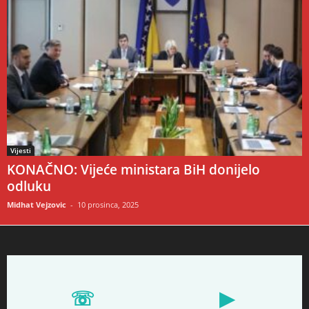
Vijesti
KONAČNO: Vijeće ministara BiH donijelo
odluku
Midhat Vejzovic
-
10 prosinca, 2025
☏
▶