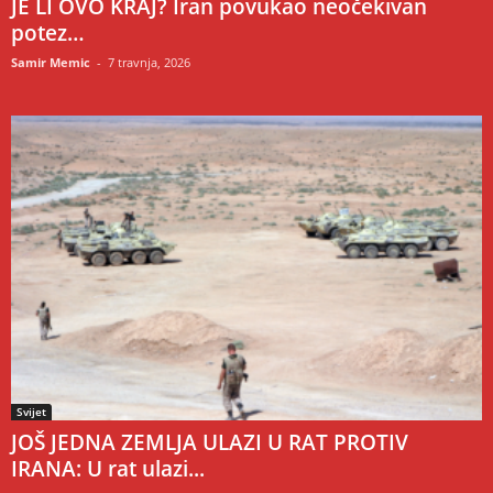
JE LI OVO KRAJ? Iran povukao neočekivan
potez…
Samir Memic
-
7 travnja, 2026
Svijet
JOŠ JEDNA ZEMLJA ULAZI U RAT PROTIV
IRANA: U rat ulazi...