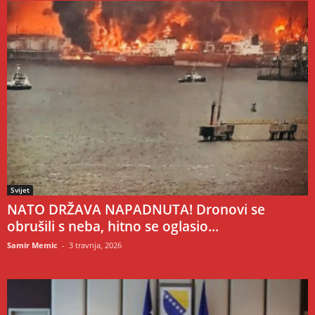
Svijet
NATO DRŽAVA NAPADNUTA! Dronovi se
obrušili s neba, hitno se oglasio...
Samir Memic
-
3 travnja, 2026