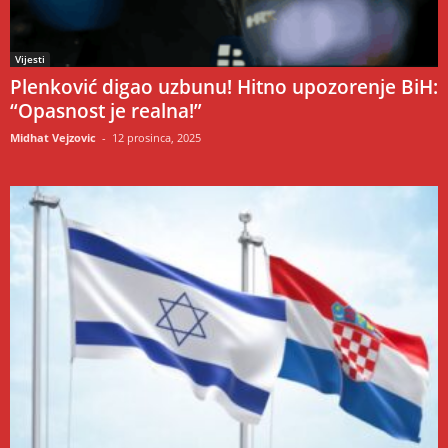
Vijesti
Plenković digao uzbunu! Hitno upozorenje BiH:
“Opasnost je realna!”
Midhat Vejzovic
-
12 prosinca, 2025