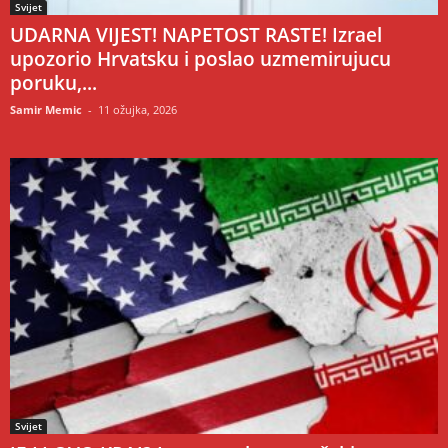
Svijet
UDARNA VIJEST! NAPETOST RASTE! Izrael
upozorio Hrvatsku i poslao uzmemirujucu
poruku,...
Samir Memic
-
11 ožujka, 2026
Svijet