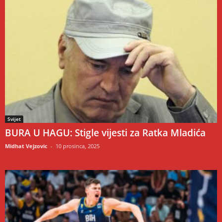
Svijet
BURA U HAGU: Stigle vijesti za Ratka Mladića
Midhat Vejzovic
-
10 prosinca, 2025