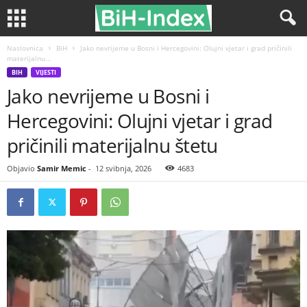
Naslovnica
BiH
Јako nevrijeme u Bosni i Hercegovini: Olujni vjetar i grad pričinili
materijalnu...
BIH
VIJESTI
Јako nevrijeme u Bosni i
Hercegovini: Olujni vjetar i grad
pričinili materijalnu štetu
Objavio
Samir Memic
-
12 svibnja, 2026
4683