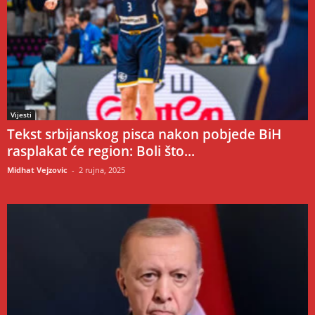
Vijesti
Tekst srbijanskog pisca nakon pobjede BiH
rasplakat će region: Boli što...
Midhat Vejzovic
-
2 rujna, 2025