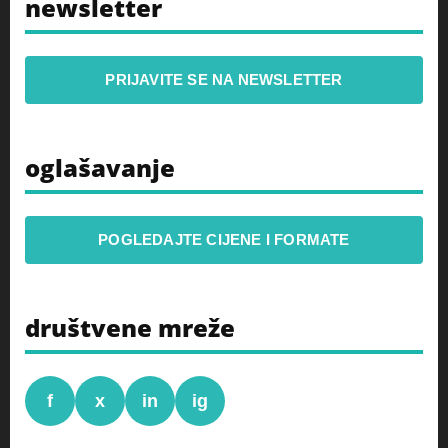
newsletter
PRIJAVITE SE NA NEWSLETTER
oglašavanje
POGLEDAJTE CIJENE I FORMATE
društvene mreže
f
x
in
ig