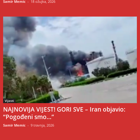
Samir Memic
-
18 ožujka, 2026
Vijesti
NAJNOVIJA VIJEST! GORI SVE – Iran objavio:
“Pogođeni smo…”
Samir Memic
-
9 travnja, 2026