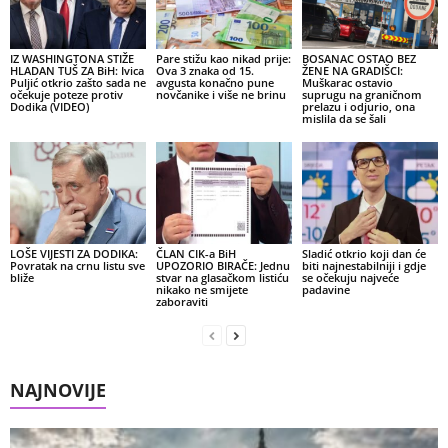
IZ WASHINGTONA STIŽE
Pare stižu kao nikad prije:
BOSANAC OSTAO BEZ
HLADAN TUŠ ZA BiH: Ivica
Ova 3 znaka od 15.
ŽENE NA GRADIŠCI:
Puljić otkrio zašto sada ne
avgusta konačno pune
Muškarac ostavio
očekuje poteze protiv
novčanike i više ne brinu
suprugu na graničnom
Dodika (VIDEO)
prelazu i odjurio, ona
mislila da se šali
LOŠE VIJESTI ZA DODIKA:
ČLAN CIK-a BiH
Sladić otkrio koji dan će
Povratak na crnu listu sve
UPOZORIO BIRAČE: Jednu
biti najnestabilniji i gdje
bliže
stvar na glasačkom listiću
se očekuju najveće
nikako ne smijete
padavine
zaboraviti
NAJNOVIJE