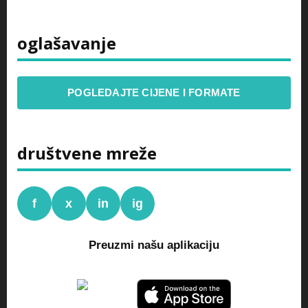
oglašavanje
POGLEDAJTE CIJENE I FORMATE
društvene mreže
f
x
in
ig
Preuzmi našu aplikaciju