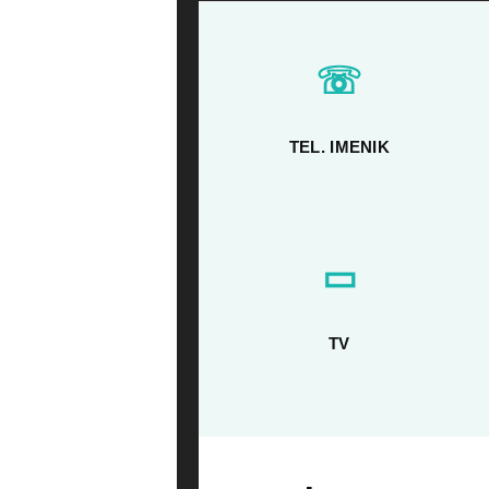
☏
TEL. IMENIK
▭
TV