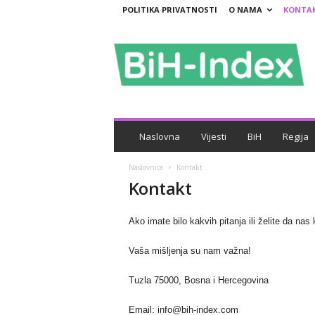
POLITIKA PRIVATNOSTI
O NAMA
KONTA
B
i
H
-
I
n
d
e
Naslovna
Vijesti
BiH
Regija
x
Naslovnica
Kontakt
Kontakt
Ako imate bilo kakvih pitanja ili želite da nas 
Vaša mišljenja su nam važna!
Tuzla 75000, Bosna i Hercegovina
Email: info@bih-index.com