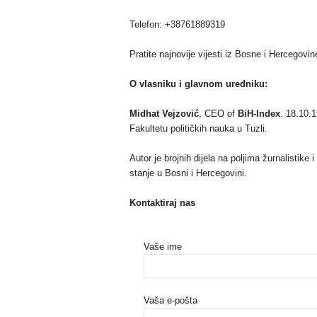
Telefon: +38761889319
Pratite najnovije vijesti iz Bosne i Hercegovin
O vlasniku i glavnom uredniku:
Midhat Vejzović
, CEO of
BiH-Index
. 18.10.1
Fakultetu političkih nauka u Tuzli.
Autor je brojnih dijela na poljima žurnalistike
stanje u Bosni i Hercegovini.
Kontaktiraj nas
Vaše ime
Vaša e-pošta