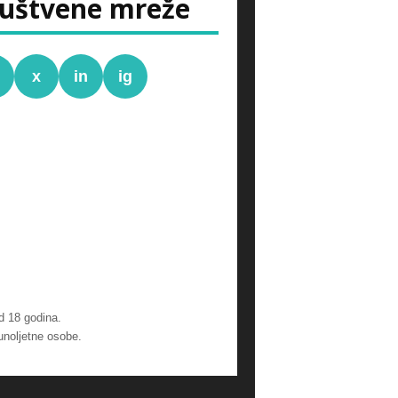
uštvene mreže
x
in
ig
d 18 godina.
unoljetne osobe.