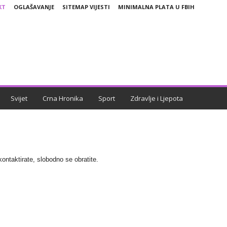
KT
OGLAŠAVANJE
SITEMAP VIJESTI
MINIMALNA PLATA U FBIH
Svijet
Crna Hronika
Sport
Zdravlje i Ljepota
kontaktirate, slobodno se obratite.