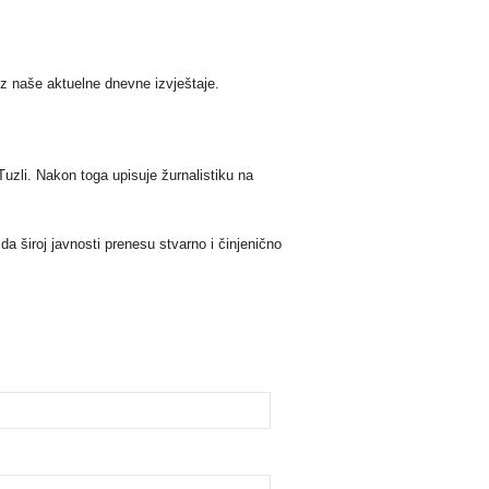
 uz naše aktuelne dnevne izvještaje.
Tuzli. Nakon toga upisuje žurnalistiku na
da široj javnosti prenesu stvarno i činjenično