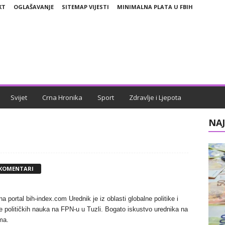
KT
OGLAŠAVANJE
SITEMAP VIJESTI
MINIMALNA PLATA U FBIH
Svijet
Crna Hronika
Sport
Zdravlje i Ljepota
NAJ
 KOMENTARI
 portal bih-index.com Urednik je iz oblasti globalne politike i
 političkih nauka na FPN-u u Tuzli. Bogato iskustvo urednika na
ma.