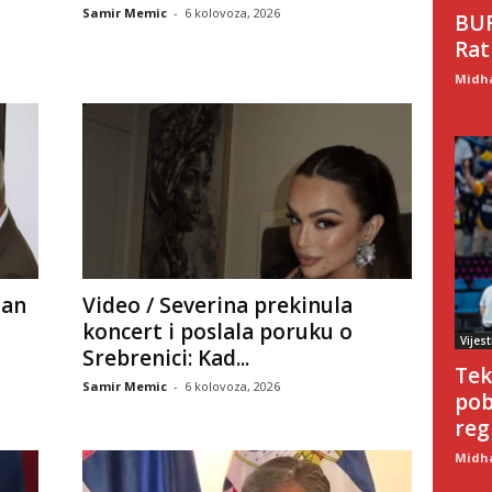
Samir Memic
-
6 kolovoza, 2026
BUR
Rat
Midha
dan
Video / Severina prekinula
koncert i poslala poruku o
Vijest
Srebrenici: Kad...
Tek
Samir Memic
-
6 kolovoza, 2026
pob
regi
Midha