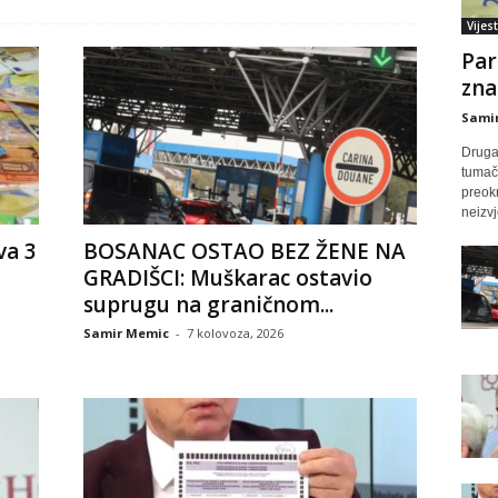
Vijest
Par
zna
Sami
Druga
tumače
preok
neizvj
va 3
BOSANAC OSTAO BEZ ŽENE NA
GRADIŠCI: Muškarac ostavio
suprugu na graničnom...
Samir Memic
-
7 kolovoza, 2026