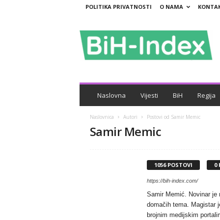
POLITIKA PRIVATNOSTI
O NAMA
KONTA
B
i
H
-
I
n
d
e
Naslovna
Vijesti
BiH
Regija
x
Naslovnica
Autori
Postovi od Samir Memic
Samir Memic
1056 POSTOVI
0
https://bih-index.com/
Samir Memić. Novinar je na
domačih tema. Magistar je
brojnim medijskim portali