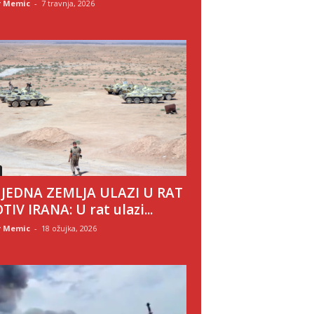
r Memic
-
7 travnja, 2026
 JEDNA ZEMLJA ULAZI U RAT
TIV IRANA: U rat ulazi...
r Memic
-
18 ožujka, 2026