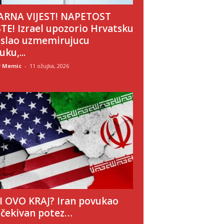
RNA VIJEST! NAPETOST
TE! Izrael upozorio Hrvatsku
oslao uzmemirujucu
ku,...
r Memic
-
11 ožujka, 2026
LI OVO KRAJ? Iran povukao
čekivan potez…