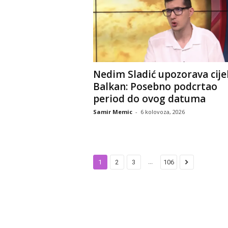
Nedim Sladić upozorava cijel
Balkan: Posebno podcrtao
period do ovog datuma
Samir Memic
-
6 kolovoza, 2026
...
1
2
3
106