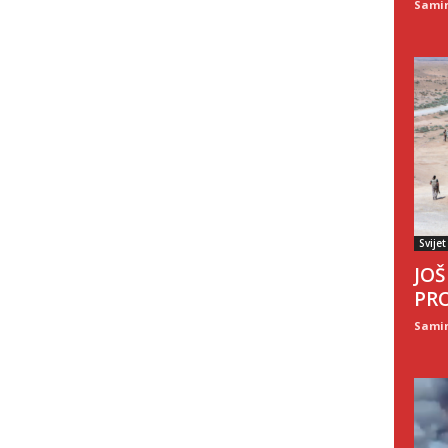
Sami
Svijet
JOŠ
PRO
Sami