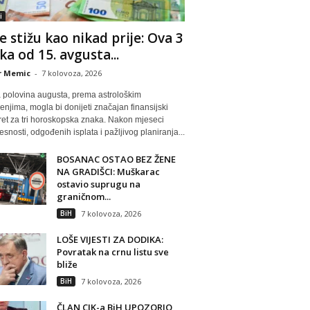
i
e stižu kao nikad prije: Ova 3
ka od 15. avgusta...
r Memic
-
7 kolovoza, 2026
 polovina augusta, prema astrološkim
njima, mogla bi donijeti značajan finansijski
ret za tri horoskopska znaka. Nakon mjeseci
esnosti, odgođenih isplata i pažljivog planiranja...
BOSANAC OSTAO BEZ ŽENE
NA GRADIŠCI: Muškarac
ostavio suprugu na
graničnom...
BiH
7 kolovoza, 2026
LOŠE VIJESTI ZA DODIKA:
Povratak na crnu listu sve
bliže
BiH
7 kolovoza, 2026
ČLAN CIK-a BiH UPOZORIO