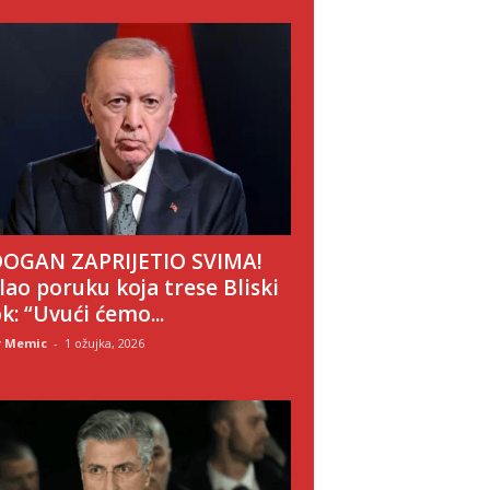
OGAN ZAPRIJETIO SVIMA!
lao poruku koja trese Bliski
ok: “Uvući ćemo...
r Memic
-
1 ožujka, 2026