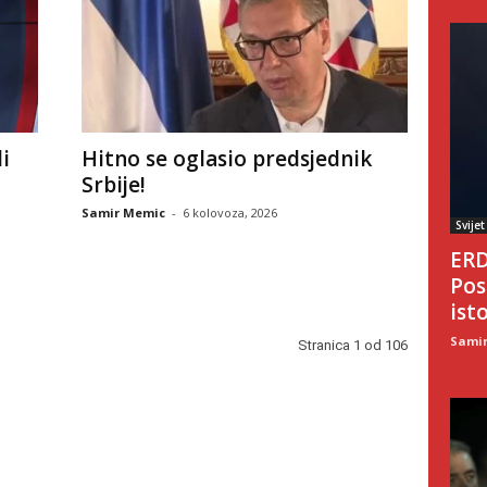
i
Hitno se oglasio predsjednik
Srbije!
Samir Memic
-
6 kolovoza, 2026
Svijet
ERD
Pos
ist
Sami
Stranica 1 od 106