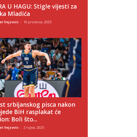
A U HAGU: Stigle vijesti za
ka Mladića
t Vejzovic
-
10 prosinca, 2025
i
st srbijanskog pisca nakon
jede BiH rasplakat će
on: Boli što...
t Vejzovic
-
2 rujna, 2025