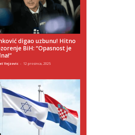
i
nković digao uzbunu! Hitno
zorenje BiH: “Opasnost je
lna!”
t Vejzovic
-
12 prosinca, 2025