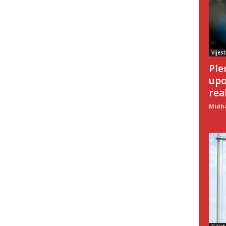
Vijest
Ple
upo
rea
Midha