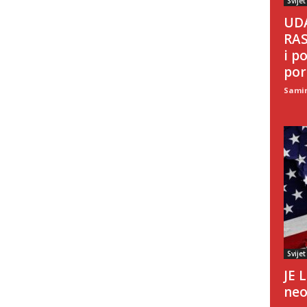
Svijet
UDA
RAS
i p
poru
Sami
Svijet
JE 
neo