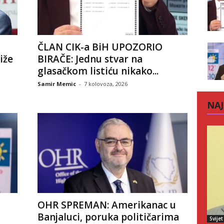
ČLAN CIK-a BiH UPOZORIO
iže
BIRAČE: Jednu stvar na
glasačkom listiću nikako...
Samir Memic
-
7 kolovoza, 2026
NAJ
OHR SPREMAN: Amerikanac u
Banjaluci, poruka političarima
Svijet