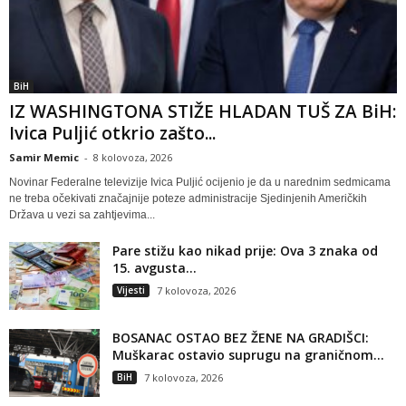
BiH
IZ WASHINGTONA STIŽE HLADAN TUŠ ZA BiH:
Ivica Puljić otkrio zašto...
Samir Memic
-
8 kolovoza, 2026
Novinar Federalne televizije Ivica Puljić ocijenio je da u narednim sedmicama
ne treba očekivati značajnije poteze administracije Sjedinjenih Američkih
Država u vezi sa zahtjevima...
Pare stižu kao nikad prije: Ova 3 znaka od
15. avgusta...
Vijesti
7 kolovoza, 2026
BOSANAC OSTAO BEZ ŽENE NA GRADIŠCI:
Muškarac ostavio suprugu na graničnom...
BiH
7 kolovoza, 2026