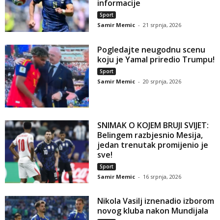
informacije
Sport
Samir Memic
-
21 srpnja, 2026
Pogledajte neugodnu scenu
koju je Yamal priredio Trumpu!
Sport
Samir Memic
-
20 srpnja, 2026
SNIMAK O KOJEM BRUJI SVIJET:
Belingem razbjesnio Mesija,
jedan trenutak promijenio je
sve!
Sport
Samir Memic
-
16 srpnja, 2026
Nikola Vasilj iznenadio izborom
novog kluba nakon Mundijala