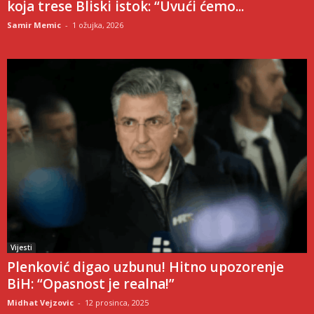
koja trese Bliski istok: “Uvući ćemo...
Samir Memic
-
1 ožujka, 2026
Vijesti
Plenković digao uzbunu! Hitno upozorenje
BiH: “Opasnost je realna!”
Midhat Vejzovic
-
12 prosinca, 2025