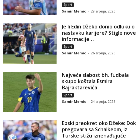
Sport
Samir Memic
-
29 srpnja, 2026
Je li Edin Džeko donio odluku o
nastavku karijere? Stigle nove
informacije…
Sport
Samir Memic
-
26 srpnja, 2026
Najveća slabost bh. fudbala
skupo koštala Esmira
Bajraktarevića
Sport
Samir Memic
-
24 srpnja, 2026
Epski preokret oko Džeke: Dok
pregovara sa Schalkeom, iz
Turske stižu iznenađujuće