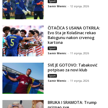
Sport
Samir Memic
-
12 srpnja, 2026
ČITAČICA S USANA OTKRILA:
Evo šta je Kolašinac rekao
Balogunu nakon crvenog
kartona
Sport
Samir Memic
-
11 srpnja, 2026
SVE JE GOTOVO: Tabaković
potpisao za novi klub
Sport
Samir Memic
-
11 srpnja, 2026
BRUKA I SRAMOTA: Trump
priznao sve