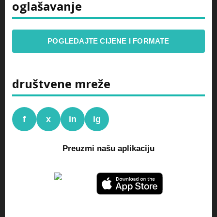
oglašavanje
POGLEDAJTE CIJENE I FORMATE
društvene mreže
f
x
in
ig
Preuzmi našu aplikaciju