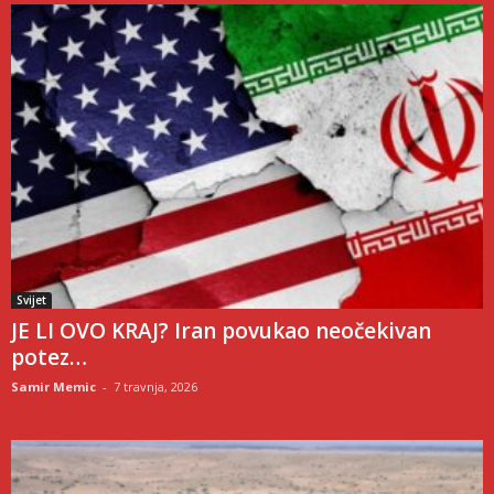
Svijet
JE LI OVO KRAJ? Iran povukao neočekivan
potez…
Samir Memic
-
7 travnja, 2026