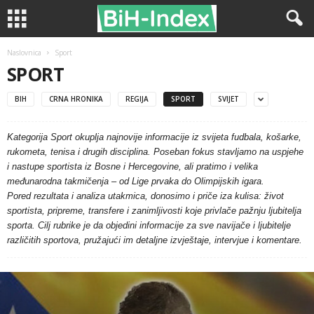
Naslovnica
Sport
SPORT
BIH
CRNA HRONIKA
REGIJA
SPORT
SVIJET
Kategorija Sport okuplja najnovije informacije iz svijeta fudbala, košarke,
rukometa, tenisa i drugih disciplina. Poseban fokus stavljamo na uspjehe
i nastupe sportista iz Bosne i Hercegovine, ali pratimo i velika
međunarodna takmičenja – od Lige prvaka do Olimpijskih igara.
Pored rezultata i analiza utakmica, donosimo i priče iza kulisa: život
sportista, pripreme, transfere i zanimljivosti koje privlače pažnju ljubitelja
sporta. Cilj rubrike je da objedini informacije za sve navijače i ljubitelje
različitih sportova, pružajući im detaljne izvještaje, intervjue i komentare.