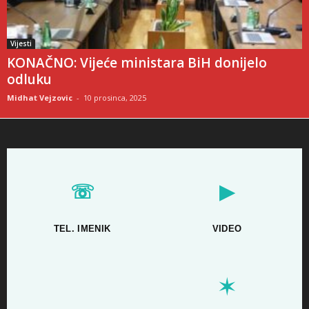
Vijesti
KONAČNO: Vijeće ministara BiH donijelo
odluku
Midhat Vejzovic
-
10 prosinca, 2025
☏
▶
TEL. IMENIK
VIDEO
✶