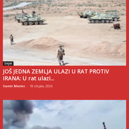
Svijet
JOŠ JEDNA ZEMLJA ULAZI U RAT PROTIV
IRANA: U rat ulazi...
Samir Memic
-
18 ožujka, 2026