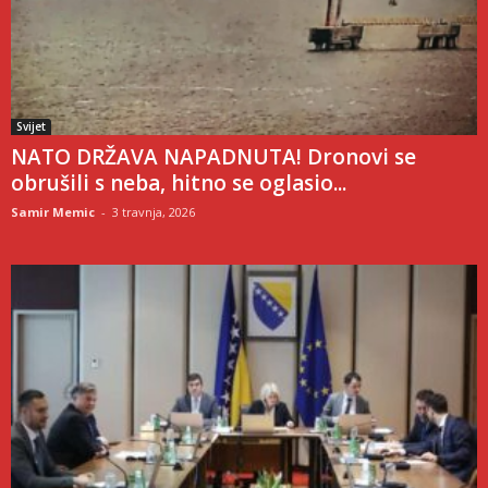
Svijet
NATO DRŽAVA NAPADNUTA! Dronovi se
obrušili s neba, hitno se oglasio...
Samir Memic
-
3 travnja, 2026