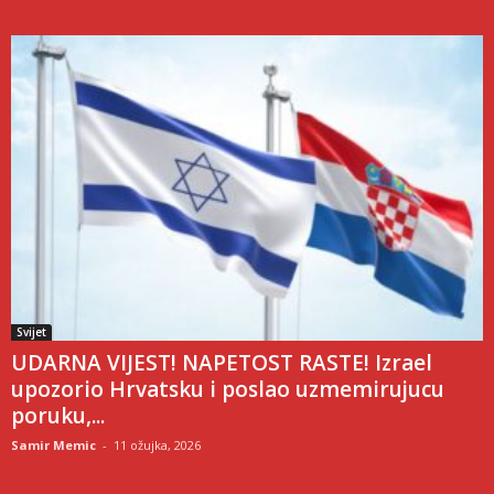
Svijet
UDARNA VIJEST! NAPETOST RASTE! Izrael
upozorio Hrvatsku i poslao uzmemirujucu
poruku,...
Samir Memic
-
11 ožujka, 2026