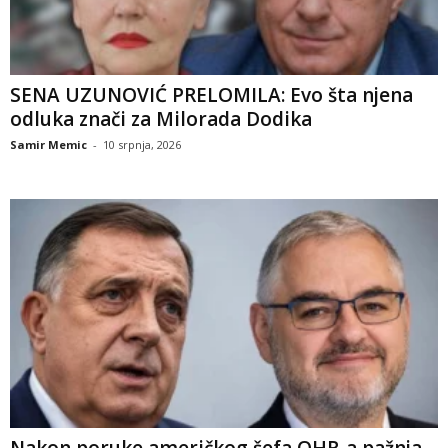
SENA UZUNOVIĆ PRELOMILA: Evo šta njena
odluka znači za Milorada Dodika
Samir Memic
-
10 srpnja, 2026
Nakon poruke američkog šefa OHR-a pažnja