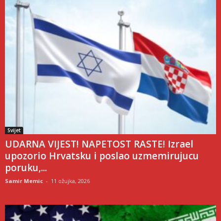
Svijet
UDARNA VIJEST! NAPETOST RASTE! Izrael
upozorio Hrvatsku i poslao uzmemirujucu
poruku,...
Samir Memic
-
11 ožujka, 2026