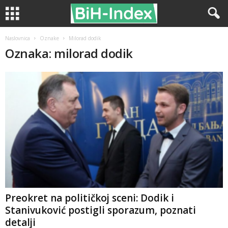
Naslovnica
Oznake
Milorad dodik
Oznaka: milorad dodik
Preokret na političkoj sceni: Dodik i
Stanivuković postigli sporazum, poznati
detalji