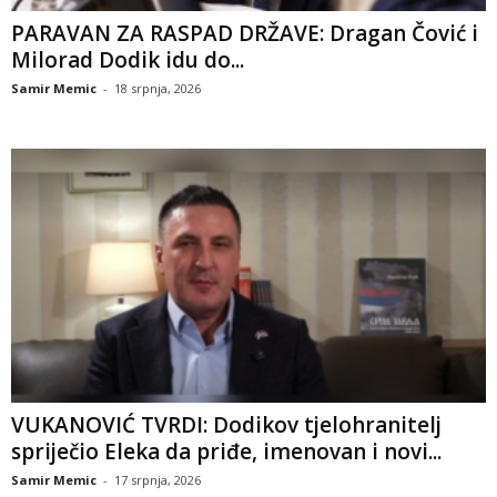
PARAVAN ZA RASPAD DRŽAVE: Dragan Čović i
Milorad Dodik idu do...
Samir Memic
-
18 srpnja, 2026
VUKANOVIĆ TVRDI: Dodikov tjelohranitelj
spriječio Eleka da priđe, imenovan i novi...
Samir Memic
-
17 srpnja, 2026