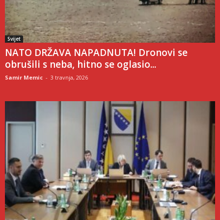
Svijet
NATO DRŽAVA NAPADNUTA! Dronovi se
obrušili s neba, hitno se oglasio...
Samir Memic
-
3 travnja, 2026