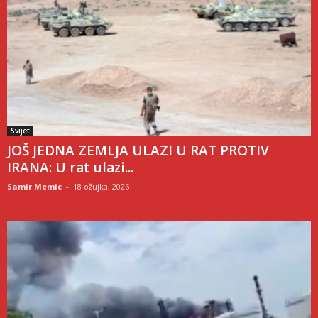
Svijet
JOŠ JEDNA ZEMLJA ULAZI U RAT PROTIV
IRANA: U rat ulazi...
Samir Memic
-
18 ožujka, 2026