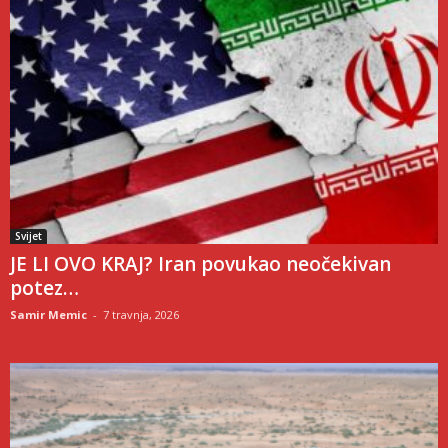
Svijet
JE LI OVO KRAJ? Iran povukao neočekivan
potez…
Samir Memic
-
7 travnja, 2026