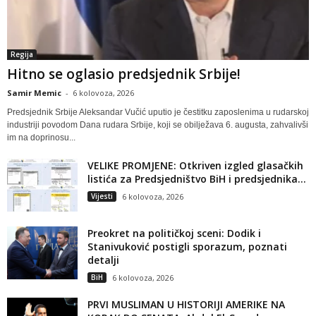
Regija
Hitno se oglasio predsjednik Srbije!
Samir Memic
-
6 kolovoza, 2026
Predsjednik Srbije Aleksandar Vučić uputio je čestitku zaposlenima u rudarskoj
industriji povodom Dana rudara Srbije, koji se obilježava 6. augusta, zahvalivši
im na doprinosu...
VELIKE PROMJENE: Otkriven izgled glasačkih
listića za Predsjedništvo BiH i predsjednika...
Vijesti
6 kolovoza, 2026
Preokret na političkoj sceni: Dodik i
Stanivuković postigli sporazum, poznati
detalji
BiH
6 kolovoza, 2026
PRVI MUSLIMAN U HISTORIJI AMERIKE NA