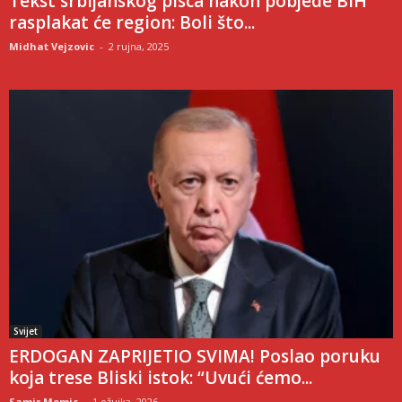
Tekst srbijanskog pisca nakon pobjede BiH
rasplakat će region: Boli što...
Midhat Vejzovic
-
2 rujna, 2025
Svijet
ERDOGAN ZAPRIJETIO SVIMA! Poslao poruku
koja trese Bliski istok: “Uvući ćemo...
Samir Memic
-
1 ožujka, 2026