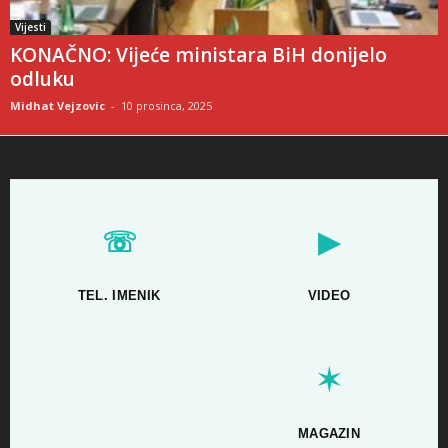
Vijesti
KONAČNO: Vijeće ministara BiH donijelo
odluku
Midhat Vejzovic
-
10 prosinca, 2025
☏
▶
TEL. IMENIK
VIDEO
✶
MAGAZIN