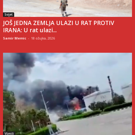
Svijet
JOŠ JEDNA ZEMLJA ULAZI U RAT PROTIV
IRANA: U rat ulazi...
Samir Memic
-
18 ožujka, 2026
Vijesti