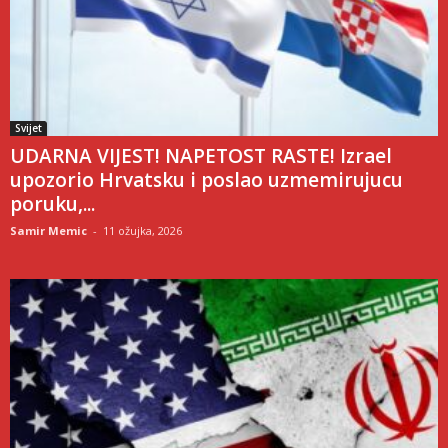
Svijet
UDARNA VIJEST! NAPETOST RASTE! Izrael
upozorio Hrvatsku i poslao uzmemirujucu
poruku,...
Samir Memic
-
11 ožujka, 2026