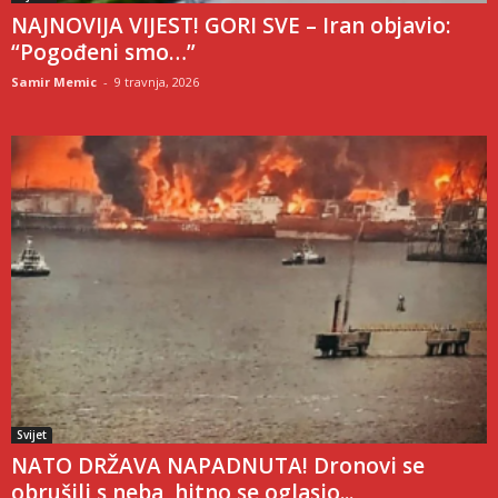
NAJNOVIJA VIJEST! GORI SVE – Iran objavio:
“Pogođeni smo…”
Samir Memic
-
9 travnja, 2026
Svijet
NATO DRŽAVA NAPADNUTA! Dronovi se
obrušili s neba, hitno se oglasio...