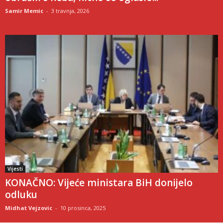
Samir Memic
-
3 travnja, 2026
Vijesti
KONAČNO: Vijeće ministara BiH donijelo
odluku
Midhat Vejzovic
-
10 prosinca, 2025