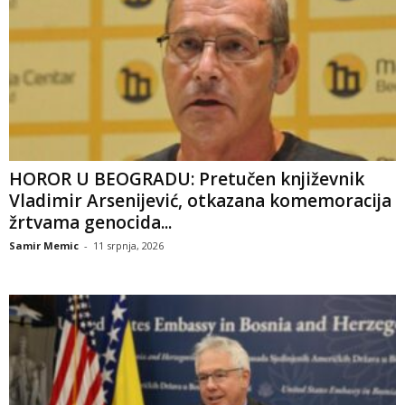
HOROR U BEOGRADU: Pretučen književnik
Vladimir Arsenijević, otkazana komemoracija
žrtvama genocida...
Samir Memic
-
11 srpnja, 2026