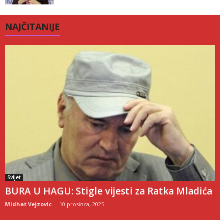
NAJČITANIJE
Svijet
BURA U HAGU: Stigle vijesti za Ratka Mladića
Midhat Vejzovic
-
10 prosinca, 2025