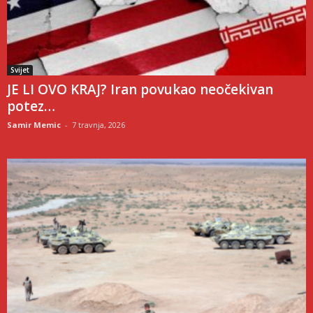
Svijet
JE LI OVO KRAJ? Iran povukao neočekivan
potez…
Samir Memic
-
7 travnja, 2026