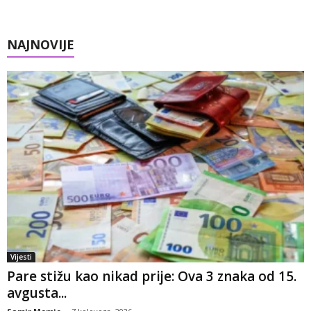
NAJNOVIJE
Vijesti
Pare stižu kao nikad prije: Ova 3 znaka od 15.
avgusta...