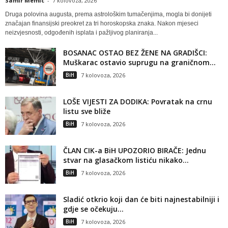
Samir Memic
-
7 kolovoza, 2026
Druga polovina augusta, prema astrološkim tumačenjima, mogla bi donijeti
značajan finansijski preokret za tri horoskopska znaka. Nakon mjeseci
neizvjesnosti, odgođenih isplata i pažljivog planiranja...
BOSANAC OSTAO BEZ ŽENE NA GRADIŠCI:
Muškarac ostavio suprugu na graničnom...
BiH
7 kolovoza, 2026
LOŠE VIJESTI ZA DODIKA: Povratak na crnu
listu sve bliže
BiH
7 kolovoza, 2026
ČLAN CIK-a BiH UPOZORIO BIRAČE: Jednu
stvar na glasačkom listiću nikako...
BiH
7 kolovoza, 2026
Sladić otkrio koji dan će biti najnestabilniji i
gdje se očekuju...
BiH
7 kolovoza, 2026