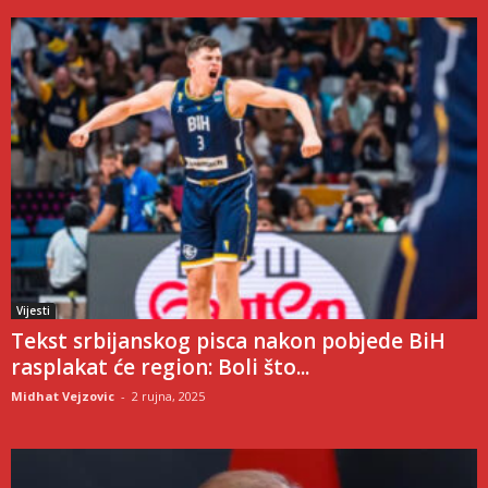
Vijesti
Tekst srbijanskog pisca nakon pobjede BiH
rasplakat će region: Boli što...
Midhat Vejzovic
-
2 rujna, 2025