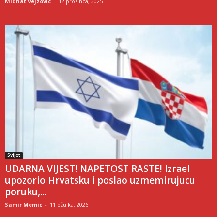
Midhat Vejzovic
-
12 prosinca, 2025
Svijet
UDARNA VIJEST! NAPETOST RASTE! Izrael
upozorio Hrvatsku i poslao uzmemirujucu
poruku,...
Samir Memic
-
11 ožujka, 2026