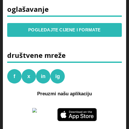
oglašavanje
POGLEDAJTE CIJENE I FORMATE
društvene mreže
f
x
in
ig
Preuzmi našu aplikaciju