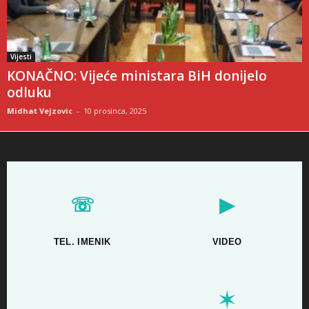
Vijesti
KONAČNO: Vijeće ministara BiH donijelo
odluku
Midhat Vejzovic
-
10 prosinca, 2025
☏
▶
TEL. IMENIK
VIDEO
✶