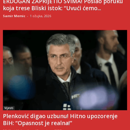
ERDOGAN ZAPRIJETIO SVIMA! Poslao poruku
koja trese Bliski istok: “Uvući ćemo...
Samir Memic
-
1 ožujka, 2026
Vijesti
Plenković digao uzbunu! Hitno upozorenje
BiH: “Opasnost je realna!”