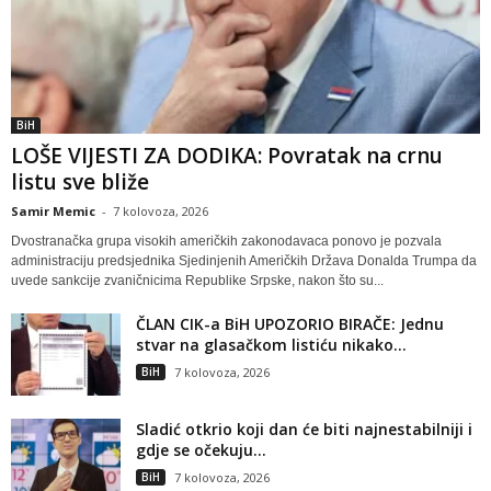
BiH
LOŠE VIJESTI ZA DODIKA: Povratak na crnu
listu sve bliže
Samir Memic
-
7 kolovoza, 2026
Dvostranačka grupa visokih američkih zakonodavaca ponovo je pozvala
administraciju predsjednika Sjedinjenih Američkih Država Donalda Trumpa da
uvede sankcije zvaničnicima Republike Srpske, nakon što su...
ČLAN CIK-a BiH UPOZORIO BIRAČE: Jednu
stvar na glasačkom listiću nikako...
BiH
7 kolovoza, 2026
Sladić otkrio koji dan će biti najnestabilniji i
gdje se očekuju...
BiH
7 kolovoza, 2026