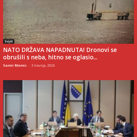
Svijet
NATO DRŽAVA NAPADNUTA! Dronovi se
obrušili s neba, hitno se oglasio...
Samir Memic
-
3 travnja, 2026