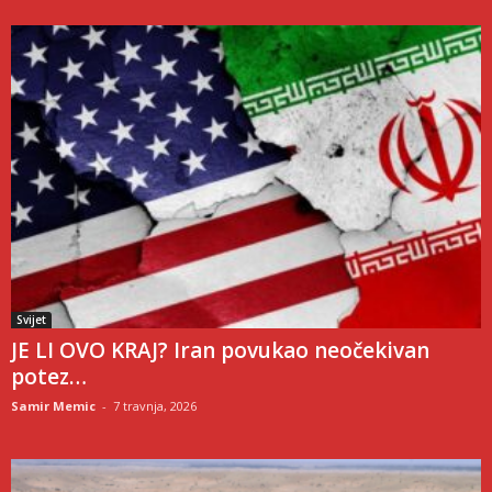
Svijet
JE LI OVO KRAJ? Iran povukao neočekivan
potez…
Samir Memic
-
7 travnja, 2026