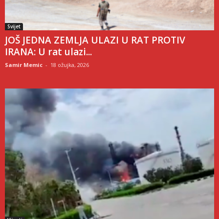
Svijet
JOŠ JEDNA ZEMLJA ULAZI U RAT PROTIV
IRANA: U rat ulazi...
Samir Memic
-
18 ožujka, 2026