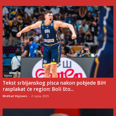
Vijesti
Tekst srbijanskog pisca nakon pobjede BiH
rasplakat će region: Boli što...
Midhat Vejzovic
-
2 rujna, 2025