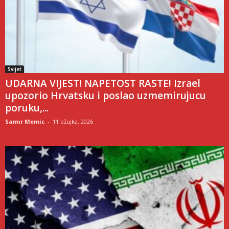
Svijet
UDARNA VIJEST! NAPETOST RASTE! Izrael
upozorio Hrvatsku i poslao uzmemirujucu
poruku,...
Samir Memic
-
11 ožujka, 2026