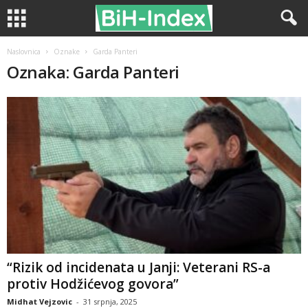
Naslovnica
Oznake
Garda Panteri
Oznaka: Garda Panteri
“Rizik od incidenata u Janji: Veterani RS-a
protiv Hodžićevog govora”
Midhat Vejzovic
-
31 srpnja, 2025