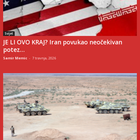
Svijet
JE LI OVO KRAJ? Iran povukao neočekivan
potez…
Samir Memic
-
7 travnja, 2026