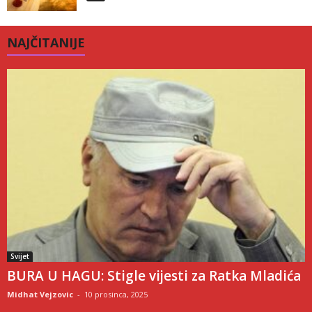
NAJČITANIJE
Svijet
BURA U HAGU: Stigle vijesti za Ratka Mladića
Midhat Vejzovic
-
10 prosinca, 2025