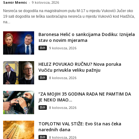
Samir Memic
-
9 kolovoza, 2026
Nesreća se dogodila na magistralnom putu M-17 u mjestu Vukovići Jučer oko
19 sati dogodila se teška saobraćajna nesreća u mjestu Vukovići kod Hadžića,
na...
Baronesa Helić o sankcijama Dodiku: Iznijela
stav o novim mjerama
BiH
9 kolovoza, 2026
HELEZ POVUKAO RUČNU? Nova poruka
Vučiću privukla veliku pažnju
BiH
8 kolovoza, 2026
“ZA MOJIH 35 GODINA RADA NE PAMTIM DA
JE NEKO IMAO...
BiH
8 kolovoza, 2026
TOPLOTNI VAL STIŽE: Evo šta nas čeka
narednih dana
BiH
8 kolovoza, 2026