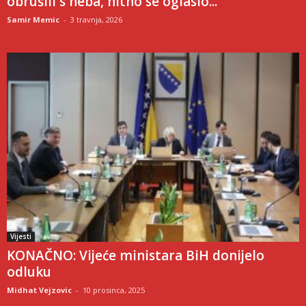
obrušili s neba, hitno se oglasio...
Samir Memic
-
3 travnja, 2026
Vijesti
KONAČNO: Vijeće ministara BiH donijelo
odluku
Midhat Vejzovic
-
10 prosinca, 2025