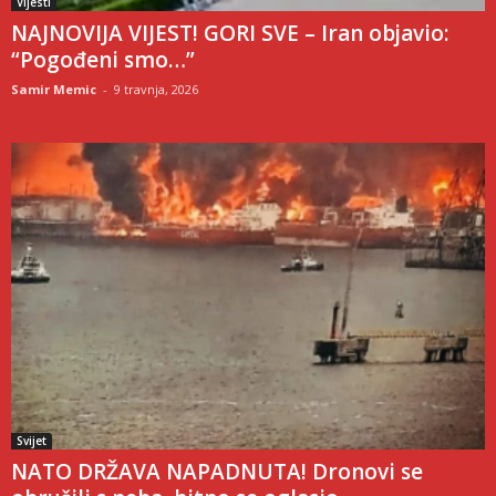
Vijesti
NAJNOVIJA VIJEST! GORI SVE – Iran objavio:
“Pogođeni smo…”
Samir Memic
-
9 travnja, 2026
Svijet
NATO DRŽAVA NAPADNUTA! Dronovi se