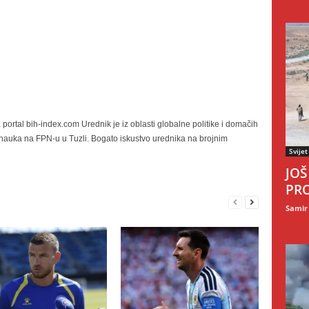
portal bih-index.com Urednik je iz oblasti globalne politike i domačih
h nauka na FPN-u u Tuzli. Bogato iskustvo urednika na brojnim
Svijet
JOŠ
PRO
Samir