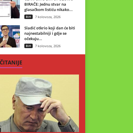
BIRAČE: Jednu stvar na
glasačkom listiću nikako...
BiH
7 kolovoza, 2026
Sladić otkrio koji dan će biti
najnestabilniji i gdje se
očekuju...
BiH
7 kolovoza, 2026
ČITANIJE