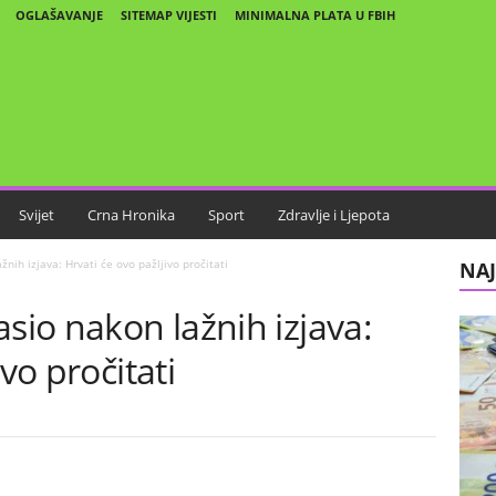
OGLAŠAVANJE
SITEMAP VIJESTI
MINIMALNA PLATA U FBIH
Svijet
Crna Hronika
Sport
Zdravlje i Ljepota
nih izjava: Hrvati će ovo pažljivo pročitati
NAJ
asio nakon lažnih izjava:
vo pročitati