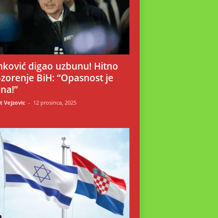
i
nković digao uzbunu! Hitno
zorenje BiH: “Opasnost je
lna!”
 Vejzovic
-
12 prosinca, 2025