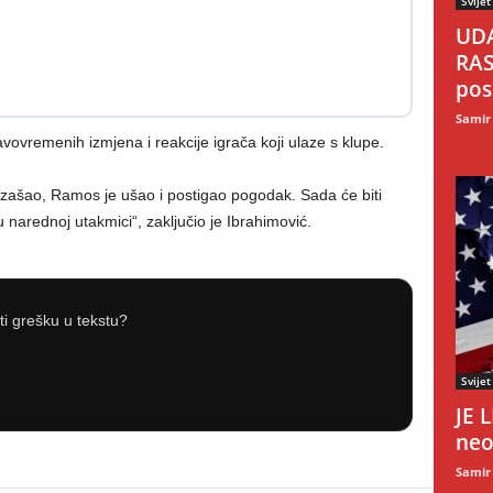
Svijet
UDA
RAS
pos
Samir
vovremenih izmjena i reakcije igrača koji ulaze s klupe.
 izašao, Ramos je ušao i postigao pogodak. Sada će biti
u narednoj utakmici“, zaključio je Ibrahimović.
iti grešku u tekstu?
Svijet
JE 
neo
Samir