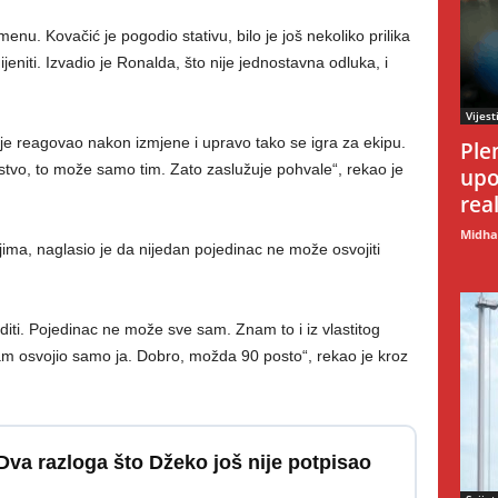
nu. Kovačić je pogodio stativu, bilo je još nekoliko prilika
jeniti. Izvadio je Ronalda, što nije jednostavna odluka, i
Vijest
 je reagovao nakon izmjene i upravo tako se igra za ekipu.
Ple
tvo, to može samo tim. Zato zaslužuje pohvale“, rekao je
upo
rea
Midhat
ma, naglasio je da nijedan pojedinac ne može osvojiti
jediti. Pojedinac ne može sve sam. Znam to i iz vlastitog
sam osvojio samo ja. Dobro, možda 90 posto“, rekao je kroz
va razloga što Džeko još nije potpisao