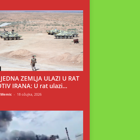
 JEDNA ZEMLJA ULAZI U RAT
TIV IRANA: U rat ulazi...
 Memic
-
18 ožujka, 2026