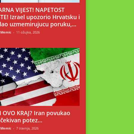
RNA VIJEST! NAPETOST
TE! Izrael upozorio Hrvatsku i
lao uzmemirujucu poruku,...
 Memic
-
11 ožujka, 2026
LI OVO KRAJ? Iran povukao
čekivan potez…
 Memic
-
7 travnja, 2026