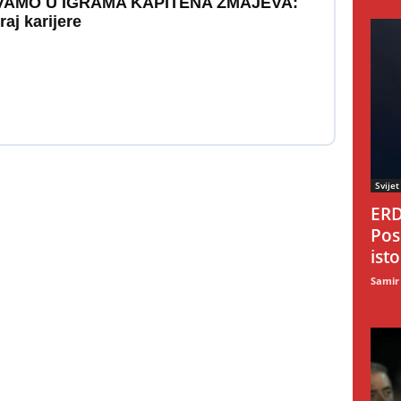
VAMO U IGRAMA KAPITENA ZMAJEVA:
aj karijere
Svijet
ERD
Pos
ist
Samir