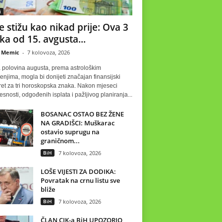
i
e stižu kao nikad prije: Ova 3
ka od 15. avgusta...
 Memic
-
7 kolovoza, 2026
 polovina augusta, prema astrološkim
njima, mogla bi donijeti značajan finansijski
ret za tri horoskopska znaka. Nakon mjeseci
esnosti, odgođenih isplata i pažljivog planiranja...
BOSANAC OSTAO BEZ ŽENE
NA GRADIŠCI: Muškarac
ostavio suprugu na
graničnom...
BiH
7 kolovoza, 2026
LOŠE VIJESTI ZA DODIKA:
Povratak na crnu listu sve
bliže
BiH
7 kolovoza, 2026
ČLAN CIK-a BiH UPOZORIO