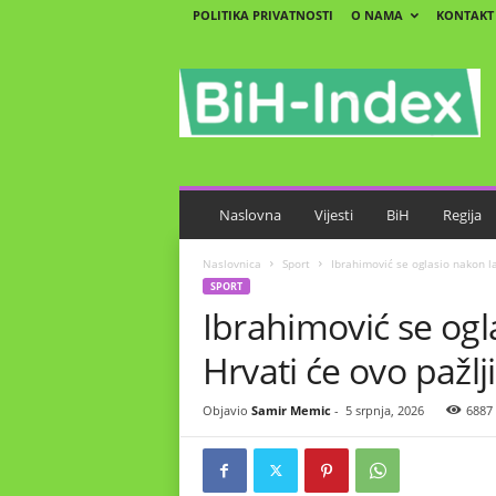
POLITIKA PRIVATNOSTI
O NAMA
KONTAKT
B
i
H
-
I
n
d
e
Naslovna
Vijesti
BiH
Regija
x
Naslovnica
Sport
Ibrahimović se oglasio nakon laž
SPORT
Ibrahimović se ogl
Hrvati će ovo pažlji
Objavio
Samir Memic
-
5 srpnja, 2026
6887