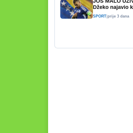
JOŠ MALO UŽI
Džeko najavio kr
SPORT
|
prije 3 dana