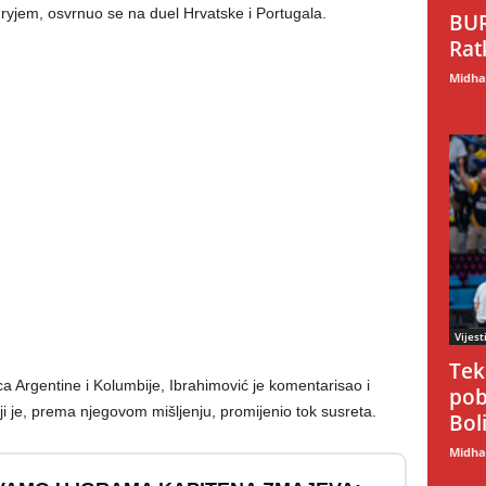
ryjem, osvrnuo se na duel Hrvatske i Portugala.
BUR
Rat
Midhat
Vijest
Tek
ca Argentine i Kolumbije, Ibrahimović je komentarisao i
pob
oji je, prema njegovom mišljenju, promijenio tok susreta.
Boli
Midhat