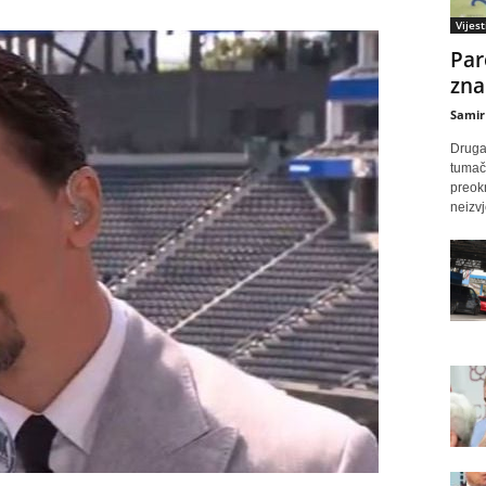
Vijest
Par
zna
Samir
Druga
tumače
preok
neizvj