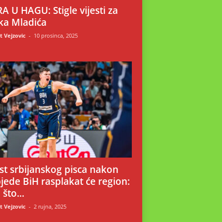
A U HAGU: Stigle vijesti za
ka Mladića
 Vejzovic
-
10 prosinca, 2025
i
st srbijanskog pisca nakon
jede BiH rasplakat će region:
 što...
 Vejzovic
-
2 rujna, 2025