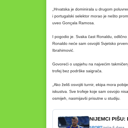
„Hrvatska je dominirala u drugom poluvreme
i portugalski selektor morao je nešto promi
uveo Gonçala Ramosa.
I pogodio je. Svaka čast Ronaldu, odlično
Ronaldo neće sam osvojiti Svjetsko prvens
Ibrahimović.
Govoreći o uspjehu na najvećim takmičenji
trofej bez podrške saigrača.
„Ako želiš osvojiti turnir, ekipa mora pobi
iskustva. Sve trofeje koje sam osvojio ni
osmijeh, nasmijavši prisutne u studiju.
NIJEMCI PIŠU: D
SPORT
|
prije 6 dana