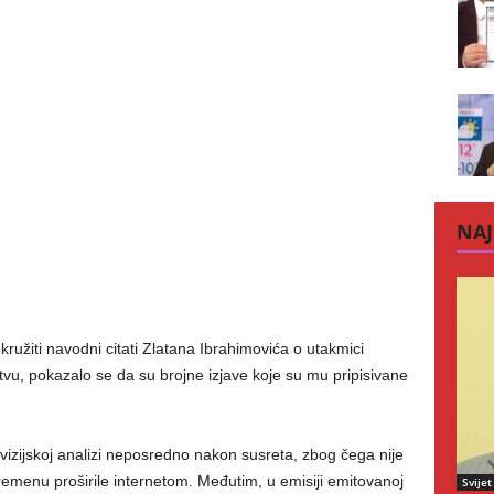
NAJ
užiti navodni citati Zlatana Ibrahimovića o utakmici
vu, pokazalo se da su brojne izjave koje su mu pripisivane
izijskoj analizi neposredno nakon susreta, zbog čega nije
remenu proširile internetom. Međutim, u emisiji emitovanoj
Svijet