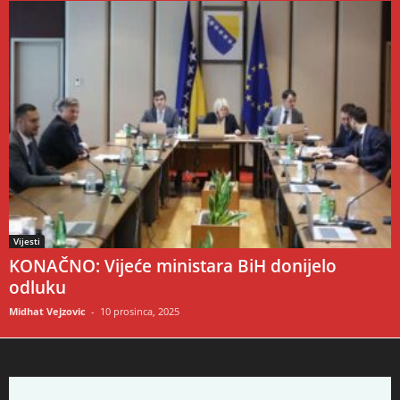
Vijesti
KONAČNO: Vijeće ministara BiH donijelo
odluku
Midhat Vejzovic
-
10 prosinca, 2025