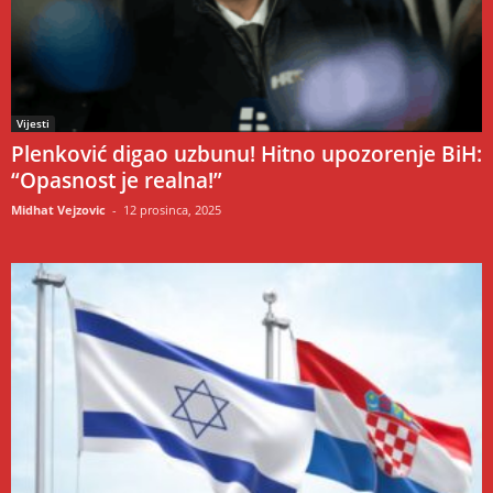
Vijesti
Plenković digao uzbunu! Hitno upozorenje BiH:
“Opasnost je realna!”
Midhat Vejzovic
-
12 prosinca, 2025