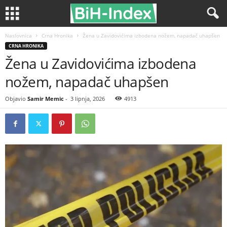
Naslovnica
Crna Hronika
Žena u Zavidovićima izbodena nožem, napadač uhapšen
CRNA HRONIKA
Žena u Zavidovićima izbodena
nožem, napadač uhapšen
Objavio
Samir Memic
-
3 lipnja, 2026
4913