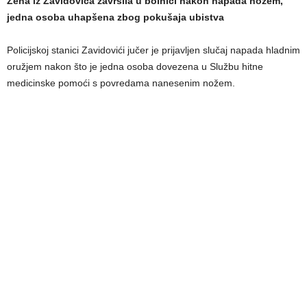
Žena iz Zavidovića završila u bolnici nakon napada nožem,
jedna osoba uhapšena zbog pokušaja ubistva
Policijskoj stanici Zavidovići jučer je prijavljen slučaj napada hladnim
oružjem nakon što je jedna osoba dovezena u Službu hitne
medicinske pomoći s povredama nanesenim nožem.