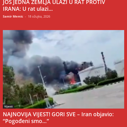
JOŠ JEDNA ZEMLJA ULAZI U RAT PROTIV
IRANA: U rat ulazi...
Samir Memic
-
18 ožujka, 2026
Vijesti
NAJNOVIJA VIJEST! GORI SVE – Iran objavio:
“Pogođeni smo…”