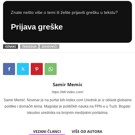
Znate nešto više o temi ili želite prijaviti grešku u tekstu?
Prijava greške
OZNAKE
TRAGEDIJA
ZAVIDOVIĆI
Samir Memic
https://bih-index.com/
Samir Memić. Novinar je na portal bih-index.com Urednik je iz oblasti globalne
politike i domačih tema. Magistar je političkih nauka na FPN-u u Tuzli. Bogato
iskustvo urednika na brojnim medijskim portalima.
VEZANI ČLANCI
VIŠE OD AUTORA