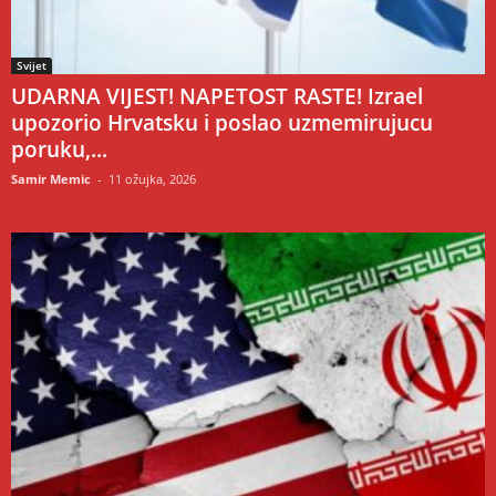
Svijet
UDARNA VIJEST! NAPETOST RASTE! Izrael
upozorio Hrvatsku i poslao uzmemirujucu
poruku,...
Samir Memic
-
11 ožujka, 2026