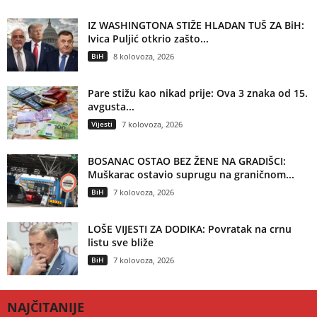
IZ WASHINGTONA STIŽE HLADAN TUŠ ZA BiH:
Ivica Puljić otkrio zašto...
BiH
8 kolovoza, 2026
Pare stižu kao nikad prije: Ova 3 znaka od 15.
avgusta...
Vijesti
7 kolovoza, 2026
BOSANAC OSTAO BEZ ŽENE NA GRADIŠCI:
Muškarac ostavio suprugu na graničnom...
BiH
7 kolovoza, 2026
LOŠE VIJESTI ZA DODIKA: Povratak na crnu
listu sve bliže
BiH
7 kolovoza, 2026
NAJČITANIJE