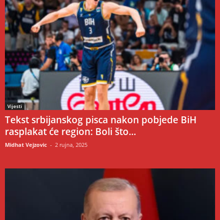
Vijesti
Tekst srbijanskog pisca nakon pobjede BiH
rasplakat će region: Boli što...
Midhat Vejzovic
-
2 rujna, 2025