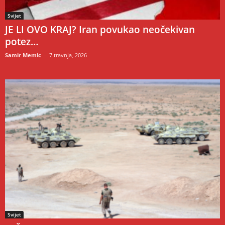
Svijet
JE LI OVO KRAJ? Iran povukao neočekivan
potez…
Samir Memic
-
7 travnja, 2026
Svijet