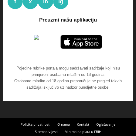
f
x
in
ig
Preuzmi našu aplikaciju
Pojedine rubrike portala mogu sadržavati sadržaje koji nisu
primjereni osobama mlađim od 18 godina.
Osobama mlađim od 18 godina preporučuje se pregled takvih
sadržaja isključivo uz nadzor punoljetne osobe.
Politika privatnosti
O nama
Kontakt
Oglašavanje
Sitemap vijesti
Minimalna plata u FBiH