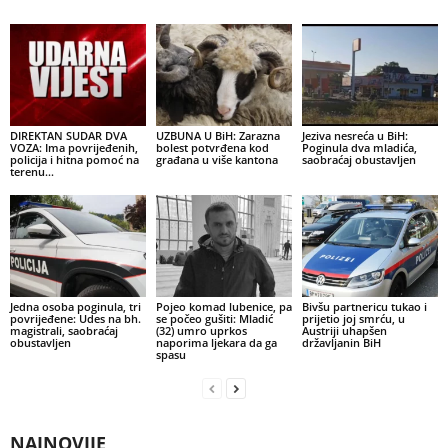
DIREKTAN SUDAR DVA
UZBUNA U BiH: Zarazna
Jeziva nesreća u BiH:
VOZA: Ima povrijeđenih,
bolest potvrđena kod
Poginula dva mladića,
policija i hitna pomoć na
građana u više kantona
saobraćaj obustavljen
terenu…
Jedna osoba poginula, tri
Pojeo komad lubenice, pa
Bivšu partnericu tukao i
povrijeđene: Udes na bh.
se počeo gušiti: Mladić
prijetio joj smrću, u
magistrali, saobraćaj
(32) umro uprkos
Austriji uhapšen
obustavljen
naporima ljekara da ga
državljanin BiH
spasu
NAJNOVIJE