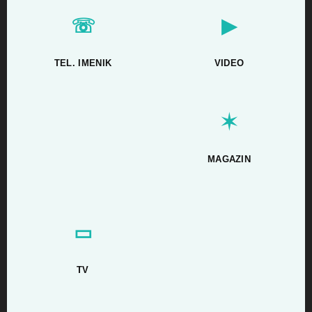
☏
▶
TEL. IMENIK
VIDEO
✶
MAGAZIN
▭
TV