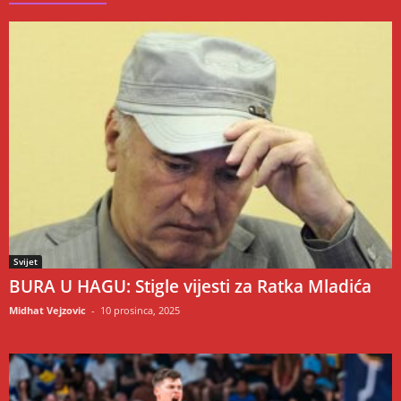
Svijet
BURA U HAGU: Stigle vijesti za Ratka Mladića
Midhat Vejzovic
-
10 prosinca, 2025