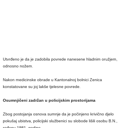
Utvrđeno je da je zadobila povrede nanesene hladnim oružjem,
odnosno nožem.
Nakon medicinske obrade u Kantonalnoj bolnici Zenica
konstatovane su joj lakše tjelesne povrede.
Osumnjičeni zadržan u policijskim prostorijama
Zbog postojanja osnova sumnje da je počinjeno krivično djelo
pokušaj ubistva, policijski službenici su slobode lišili osobu B.N.,
rođenu 1981. godine.