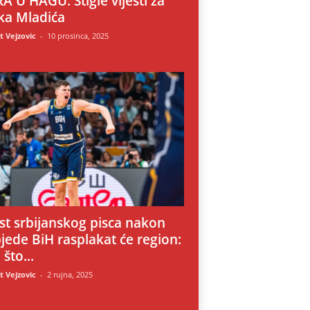
A U HAGU: Stigle vijesti za
ka Mladića
 Vejzovic
-
10 prosinca, 2025
i
st srbijanskog pisca nakon
jede BiH rasplakat će region:
 što...
 Vejzovic
-
2 rujna, 2025