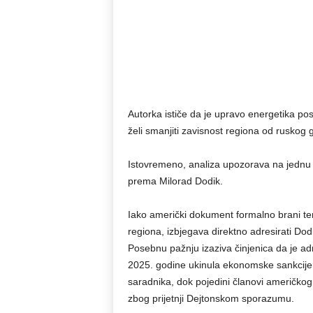
Autorka ističe da je upravo energetika pos
želi smanjiti zavisnost regiona od ruskog 
Istovremeno, analiza upozorava na jednu 
prema Milorad Dodik.
Iako američki dokument formalno brani terit
regiona, izbjegava direktno adresirati Dod
Posebnu pažnju izaziva činjenica da je a
2025. godine ukinula ekonomske sankcije 
saradnika, dok pojedini članovi američko
zbog prijetnji Dejtonskom sporazumu.