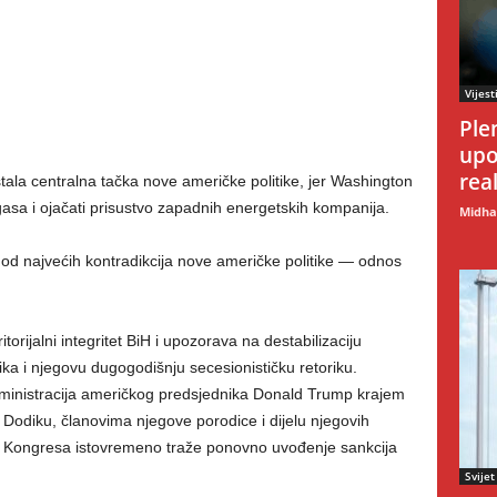
Vijest
Ple
upo
rea
tala centralna tačka nove američke politike, jer Washington
gasa i ojačati prisustvo zapadnih energetskih kompanija.
Midhat
od najvećih kontradikcija nove američke politike — odnos
orijalni integritet BiH i upozorava na destabilizaciju
ika i njegovu dugogodišnju secesionističku retoriku.
dministracija američkog predsjednika Donald Trump krajem
Dodiku, članovima njegove porodice i dijelu njegovih
g Kongresa istovremeno traže ponovno uvođenje sankcija
Svijet