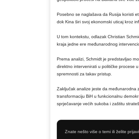
Posebno se naglašava da Rusija koristi etni
dok Kina širi svoj ekonomski uticaj kroz inf
U tom kontekstu, odlazak Christian Schmid
kraja jedne ere međunarodnog intervenci
Prema analizi, Schmidt je predstavljao m
direktno intervenirati u političke proces
spremnosti za takav pristup.
Zaključak analize jeste da međunarodna z
transformaciju BiH u funkcionalnu demokra
sprječavanje većih sukoba i zaštitu strat
Znate nešto više o temi ili želite prijav