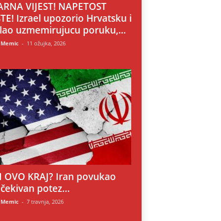
RNA VIJEST! NAPETOST
TE! Izrael upozorio Hrvatsku i
lao uzmemirujucu poruku,...
 Memic
-
11 ožujka, 2026
LI OVO KRAJ? Iran povukao
čekivan potez…
 Memic
-
7 travnja, 2026