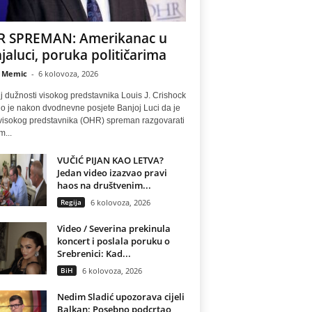
 SPREMAN: Amerikanac u
jaluci, poruka političarima
 Memic
-
6 kolovoza, 2026
lj dužnosti visokog predstavnika Louis J. Crishock
io je nakon dvodnevne posjete Banjoj Luci da je
visokog predstavnika (OHR) spreman razgovarati
m...
VUČIĆ PIJAN KAO LETVA?
Jedan video izazvao pravi
haos na društvenim...
Regija
6 kolovoza, 2026
Video / Severina prekinula
koncert i poslala poruku o
Srebrenici: Kad...
BiH
6 kolovoza, 2026
Nedim Sladić upozorava cijeli
Balkan: Posebno podcrtao