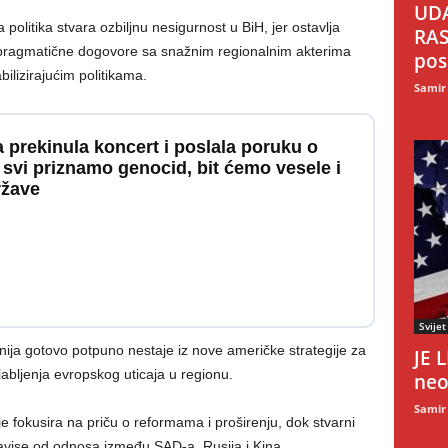
UDA
olitika stvara ozbiljnu nesigurnost u BiH, jer ostavlja
RAS
 pragmatične dogovore sa snažnim regionalnim akterima
pos
ilizirajućim politikama.
Samir
a prekinula koncert i poslala poruku o
 svi priznamo genocid, bit ćemo vesele i
ržave
Svijet
ija gotovo potpuno nestaje iz nove američke strategije za
JE 
abljenja evropskog uticaja u regionu.
neo
Samir
e fokusira na priču o reformama i proširenju, dok stvarni
zavise od odnosa između SAD-a, Rusija i Kina.