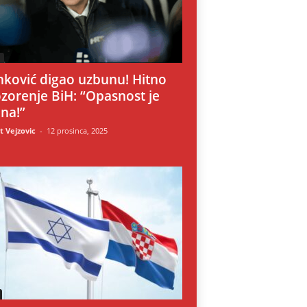
i
nković digao uzbunu! Hitno
zorenje BiH: “Opasnost je
lna!”
 Vejzovic
-
12 prosinca, 2025