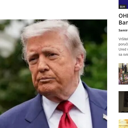
BiH
OHR
Ban
Samir
Vršite
poruč
Ured 
sa svi