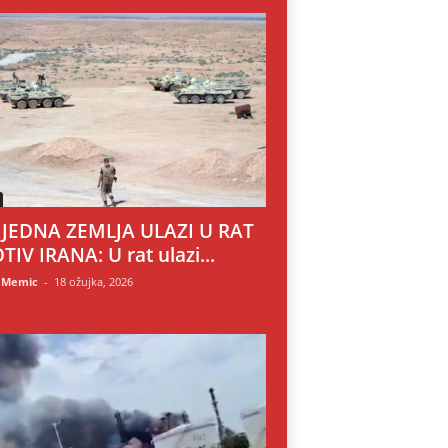
 JEDNA ZEMLJA ULAZI U RAT
TIV IRANA: U rat ulazi...
 Memic
-
18 ožujka, 2026