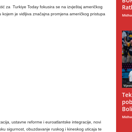
BUR
Rat
tić za
Turkiye Today fokusira se na izvještaj američkog
 kojem je vidljiva značajna promjena američkog pristupa
Midhat
Vijest
Tek
pob
Boli
Midhat
acija, ustavne reforme i euroatlantske integracije, novi
 sigurnost, obuzdavanje ruskog i kineskog uticaja te