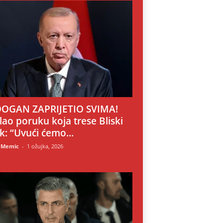
OGAN ZAPRIJETIO SVIMA!
lao poruku koja trese Bliski
ok: “Uvući ćemo...
 Memic
-
1 ožujka, 2026