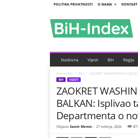
POLITIKA PRIVATNOSTI
O NAMA
KONTAKT
B
i
H
-
I
n
d
e
Naslovna
Vijesti
BiH
Regija
x
Naslovnica
BiH
ZAOKRET WASHINGTONA KOJI JE ZA
BIH
VIJESTI
ZAOKRET WASHING
BALKAN: Isplivao 
Departmenta o nov
Objavio
Samir Memic
-
27 svibnja, 2026
87