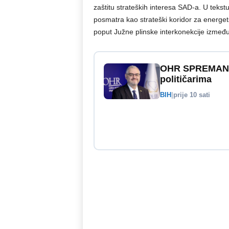
zaštitu strateških interesa SAD-a. U teks
posmatra kao strateški koridor za energet
poput Južne plinske interkonekcije između
OHR SPREMAN: 
političarima
BIH
|
prije 10 sati