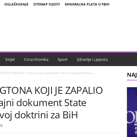
OGLAŠAVANJE
SITEMAP VIJESTI
MINIMALNA PLATA U FBIH
Svijet
Crna Hronika
Sport
Zdravlje i Ljepota
PALIO BALKAN: Isplivao tajni dokument State Departmenta o...
NAJ
TONA KOJI JE ZAPALIO
tajni dokument State
oj doktrini za BiH
76