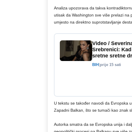
Analiza upozorava da takva kontradiktorna p
utisak da Washington sve više prelazi na
umjesto na direktno suprotstavljanje destab
Video / Severin
Srebrenici: Kad
sretne sretne d
BIH
|
prije 15 sati
U tekstu se također navodi da Evropska un
Zapadni Balkan, što se tumači kao znak sl
Autorka smatra da se Evropska unija i dalj
geopolitički procesi na Balkanu sve više 