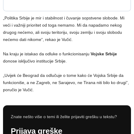
„Politika Srbije je mir i stabilnost i čuvanje sopstvene slobode. Mi
veći i važniji prioritet od toga nemamo. Mi da napadamo nekog
drugog nećemo, ali svoju teritoriju, svoju zemlju i svoju slobodu
nećemo dati nikome“, rekao je Vučić.
Na kraju je istakao da odluke o funkcionisanju
Vojske Srbije
donose isključivo institucije Srbije.
„Uvijek će Beograd da odlučuje o tome kako će Vojska Srbije da
funkcioniše, a ne Zagreb, ne Sarajevo, ne Tirana niti bilo ko drugi“,
poručio je Vučić.
Znate nešto više o temi ili želite prijaviti grešku u tekstu?
Prijava greške