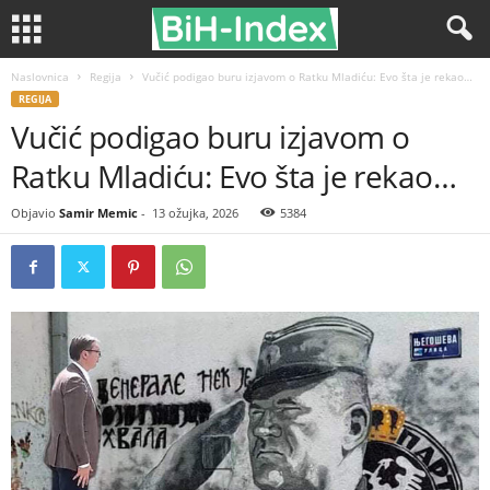
Naslovnica
Regija
Vučić podigao buru izjavom o Ratku Mladiću: Evo šta je rekao…
REGIJA
Vučić podigao buru izjavom o
Ratku Mladiću: Evo šta je rekao…
Objavio
Samir Memic
-
13 ožujka, 2026
5384