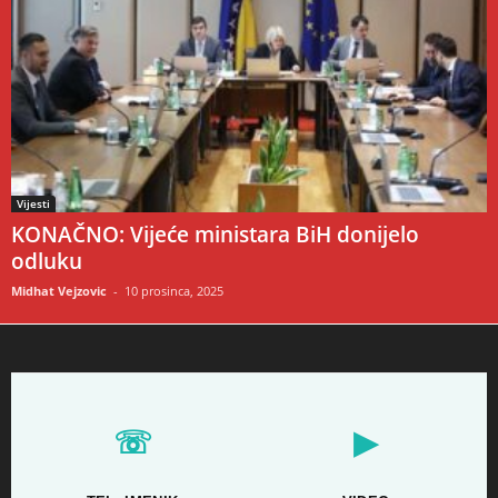
Vijesti
KONAČNO: Vijeće ministara BiH donijelo
odluku
Midhat Vejzovic
-
10 prosinca, 2025
☏
▶