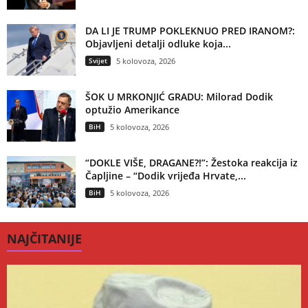
DA LI JE TRUMP POKLEKNUO PRED IRANOM?:
Objavljeni detalji odluke koja...
Svijet
5 kolovoza, 2026
ŠOK U MRKONJIĆ GRADU: Milorad Dodik
optužio Amerikance
BiH
5 kolovoza, 2026
“DOKLE VIŠE, DRAGANE?!”: Žestoka reakcija iz
Čapljine – “Dodik vrijeđa Hrvate,...
BiH
5 kolovoza, 2026
NAJČITANIJE