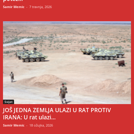
Samir Memic
-
7 travnja, 2026
Svijet
JOŠ JEDNA ZEMLJA ULAZI U RAT PROTIV
IRANA: U rat ulazi...
Samir Memic
-
18 ožujka, 2026