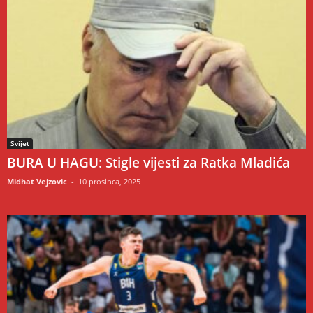
Svijet
BURA U HAGU: Stigle vijesti za Ratka Mladića
Midhat Vejzovic
-
10 prosinca, 2025