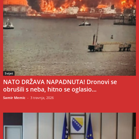
Svijet
NATO DRŽAVA NAPADNUTA! Dronovi se
obrušili s neba, hitno se oglasio...
Samir Memic
-
3 travnja, 2026