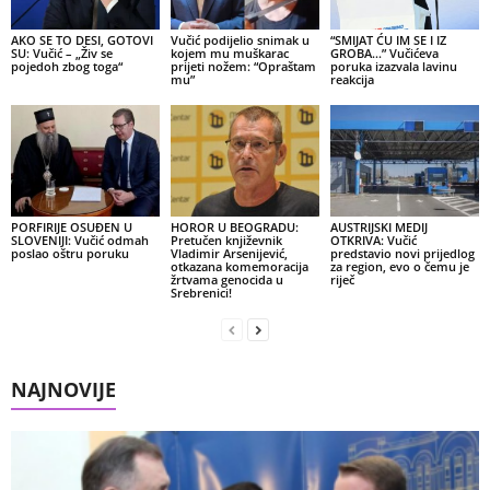
AKO SE TO DESI, GOTOVI
Vučić podijelio snimak u
“SMIJAT ĆU IM SE I IZ
SU: Vučić – „Živ se
kojem mu muškarac
GROBA…” Vučićeva
pojedoh zbog toga“
prijeti nožem: “Opraštam
poruka izazvala lavinu
mu”
reakcija
PORFIRIJE OSUĐEN U
HOROR U BEOGRADU:
AUSTRIJSKI MEDIJ
SLOVENIJI: Vučić odmah
Pretučen književnik
OTKRIVA: Vučić
poslao oštru poruku
Vladimir Arsenijević,
predstavio novi prijedlog
otkazana komemoracija
za region, evo o čemu je
žrtvama genocida u
riječ
Srebrenici!
NAJNOVIJE