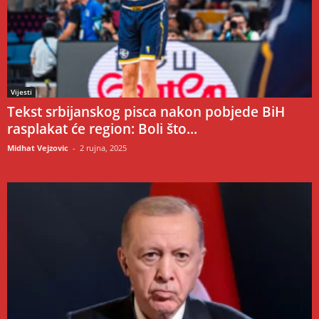
Vijesti
Tekst srbijanskog pisca nakon pobjede BiH
rasplakat će region: Boli što...
Midhat Vejzovic
-
2 rujna, 2025