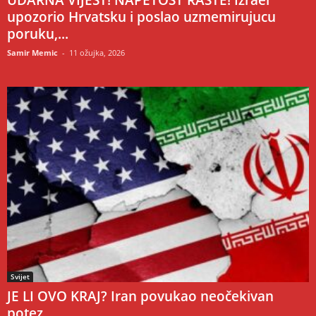
UDARNA VIJEST! NAPETOST RASTE! Izrael
upozorio Hrvatsku i poslao uzmemirujucu
poruku,...
Samir Memic
-
11 ožujka, 2026
Svijet
JE LI OVO KRAJ? Iran povukao neočekivan
potez…