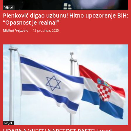
Vijesti
Plenković digao uzbunu! Hitno upozorenje BiH:
“Opasnost je realna!”
Midhat Vejzovic
-
12 prosinca, 2025
Svijet