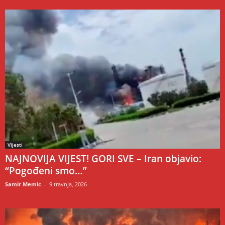
Vijesti
NAJNOVIJA VIJEST! GORI SVE – Iran objavio:
“Pogođeni smo…”
Samir Memic
-
9 travnja, 2026