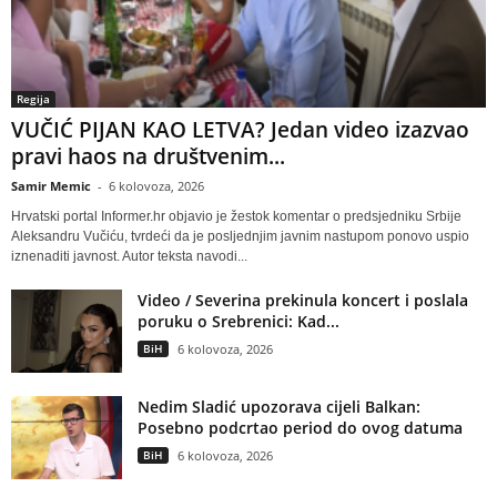
Regija
VUČIĆ PIJAN KAO LETVA? Jedan video izazvao
pravi haos na društvenim...
Samir Memic
-
6 kolovoza, 2026
Hrvatski portal Informer.hr objavio je žestok komentar o predsjedniku Srbije
Aleksandru Vučiću, tvrdeći da je posljednjim javnim nastupom ponovo uspio
iznenaditi javnost. Autor teksta navodi...
Video / Severina prekinula koncert i poslala
poruku o Srebrenici: Kad...
BiH
6 kolovoza, 2026
Nedim Sladić upozorava cijeli Balkan:
Posebno podcrtao period do ovog datuma
BiH
6 kolovoza, 2026