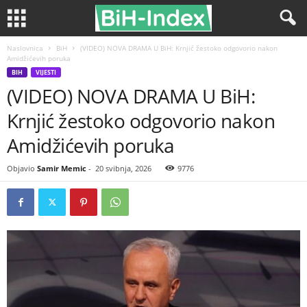
Naslovnica
BiH
(VIDEO) NOVA DRAMA U BiH: Krnjić žestoko odgovorio nakon
Amidžićevih poruka
BIH
VIJESTI
(VIDEO) NOVA DRAMA U BiH:
Krnjić žestoko odgovorio nakon
Amidžićevih poruka
Objavio
Samir Memic
-
20 svibnja, 2026
9776