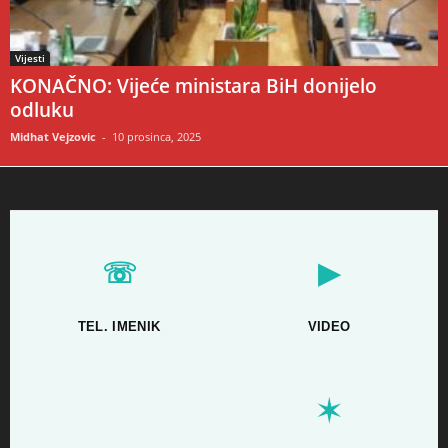
Vijesti
KONAČNO: Vijeće ministara BiH donijelo
odluku
Midhat Vejzovic
-
10 prosinca, 2025
☏
▶
TEL. IMENIK
VIDEO
✶