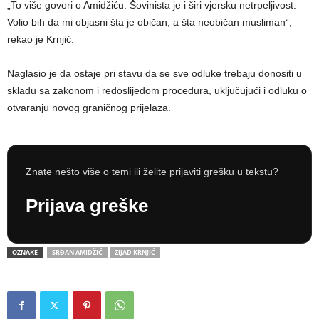
„To više govori o Amidžiću. Šovinista je i širi vjersku netrpeljivost.
Volio bih da mi objasni šta je običan, a šta neobičan musliman“,
rekao je Krnjić.
Naglasio je da ostaje pri stavu da se sve odluke trebaju donositi u
skladu sa zakonom i redoslijedom procedura, uključujući i odluku o
otvaranju novog graničnog prijelaza.
Znate nešto više o temi ili želite prijaviti grešku u tekstu?
Prijava greške
OZNAKE
SRĐAN AMIDŽIĆ
ZIJAD KRNJIĆ