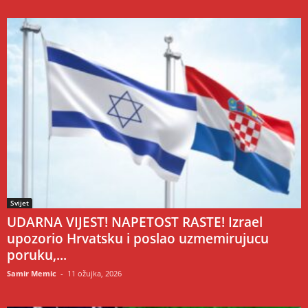
Svijet
UDARNA VIJEST! NAPETOST RASTE! Izrael
upozorio Hrvatsku i poslao uzmemirujucu
poruku,...
Samir Memic
-
11 ožujka, 2026