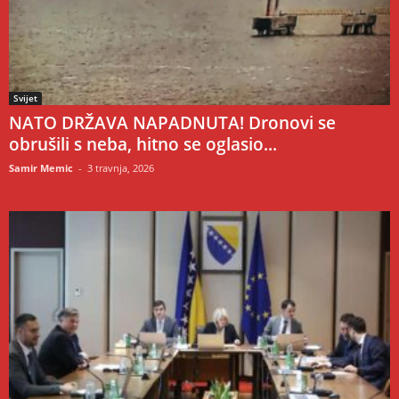
Svijet
NATO DRŽAVA NAPADNUTA! Dronovi se
obrušili s neba, hitno se oglasio...
Samir Memic
-
3 travnja, 2026