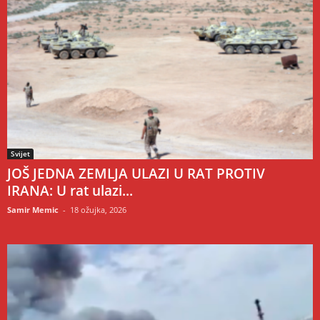
Svijet
JOŠ JEDNA ZEMLJA ULAZI U RAT PROTIV
IRANA: U rat ulazi...
Samir Memic
-
18 ožujka, 2026