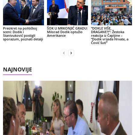
Preokret na političkoj
ŠOK U MRKONJIĆ GRADU:
“DOKLE VIŠE,
sceni: Dodik i
Milorad Dodik optužio
DRAGANE?!”: Žestoka
Stanivuković postigli
Amerikance
reakcija iz Čapljine –
sporazum, poznati detalji
“Dodik vrijeđa Hrvate, a
Čović šuti”
NAJNOVIJE