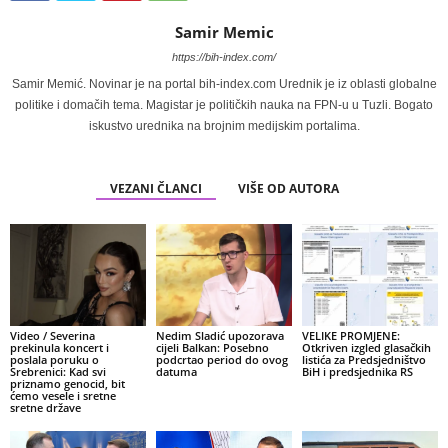
Samir Memic
https://bih-index.com/
Samir Memić. Novinar je na portal bih-index.com Urednik je iz oblasti globalne
politike i domačih tema. Magistar je političkih nauka na FPN-u u Tuzli. Bogato
iskustvo urednika na brojnim medijskim portalima.
VEZANI ČLANCI
VIŠE OD AUTORA
Video / Severina
Nedim Sladić upozorava
VELIKE PROMJENE:
prekinula koncert i
cijeli Balkan: Posebno
Otkriven izgled glasačkih
poslala poruku o
podcrtao period do ovog
listića za Predsjedništvo
Srebrenici: Kad svi
datuma
BiH i predsjednika RS
priznamo genocid, bit
ćemo vesele i sretne
sretne države