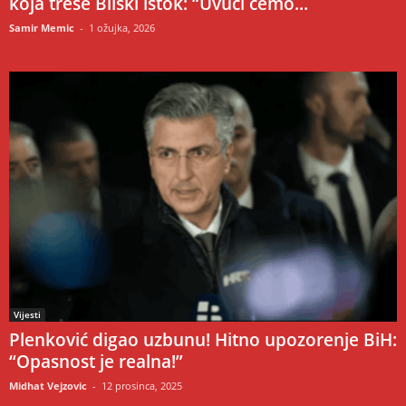
koja trese Bliski istok: “Uvući ćemo...
Samir Memic
-
1 ožujka, 2026
Vijesti
Plenković digao uzbunu! Hitno upozorenje BiH:
“Opasnost je realna!”
Midhat Vejzovic
-
12 prosinca, 2025