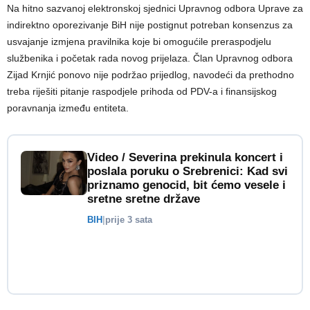
Na hitno sazvanoj elektronskoj sjednici Upravnog odbora Uprave za
indirektno oporezivanje BiH nije postignut potreban konsenzus za
usvajanje izmjena pravilnika koje bi omogućile preraspodjelu
službenika i početak rada novog prijelaza. Član Upravnog odbora
Zijad Krnjić ponovo nije podržao prijedlog, navodeći da prethodno
treba riješiti pitanje raspodjele prihoda od PDV-a i finansijskog
poravnanja između entiteta.
Video / Severina prekinula koncert i
poslala poruku o Srebrenici: Kad svi
priznamo genocid, bit ćemo vesele i
sretne sretne države
BIH
|
prije 3 sata