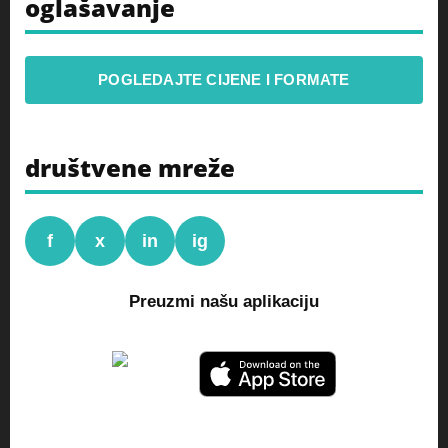
oglašavanje
POGLEDAJTE CIJENE I FORMATE
društvene mreže
f
x
in
ig
Preuzmi našu aplikaciju