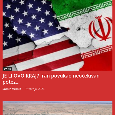
Svijet
JE LI OVO KRAJ? Iran povukao neočekivan
potez…
Samir Memic
-
7 travnja, 2026