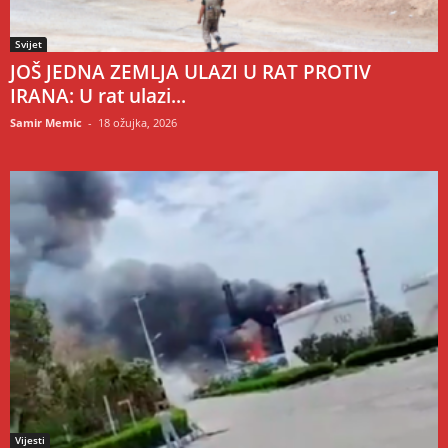
Svijet
JOŠ JEDNA ZEMLJA ULAZI U RAT PROTIV
IRANA: U rat ulazi...
Samir Memic
-
18 ožujka, 2026
Vijesti