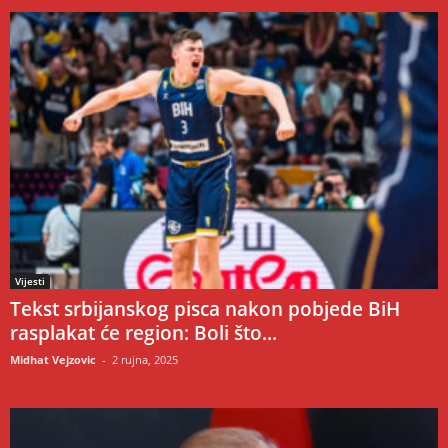
Vijesti
Tekst srbijanskog pisca nakon pobjede BiH
rasplakat će region: Boli što...
Midhat Vejzovic
-
2 rujna, 2025