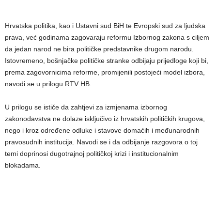
Hrvatska politika, kao i Ustavni sud BiH te Evropski sud za ljudska
prava, već godinama zagovaraju reformu Izbornog zakona s ciljem
da jedan narod ne bira političke predstavnike drugom narodu.
Istovremeno, bošnjačke političke stranke odbijaju prijedloge koji bi,
prema zagovornicima reforme, promijenili postojeći model izbora,
navodi se u prilogu RTV HB.
U prilogu se ističe da zahtjevi za izmjenama izbornog
zakonodavstva ne dolaze isključivo iz hrvatskih političkih krugova,
nego i kroz određene odluke i stavove domaćih i međunarodnih
pravosudnih institucija. Navodi se i da odbijanje razgovora o toj
temi doprinosi dugotrajnoj političkoj krizi i institucionalnim
blokadama.