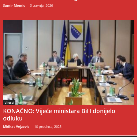
Samir Memic
-
3 travnja, 2026
Vijesti
KONAČNO: Vijeće ministara BiH donijelo
odluku
Midhat Vejzovic
-
10 prosinca, 2025