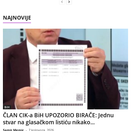
NAJNOVIJE
BiH
ČLAN CIK-a BiH UPOZORIO BIRAČE: Jednu
stvar na glasačkom listiću nikako...
Samir Memic
-
7 kolovoza, 2026