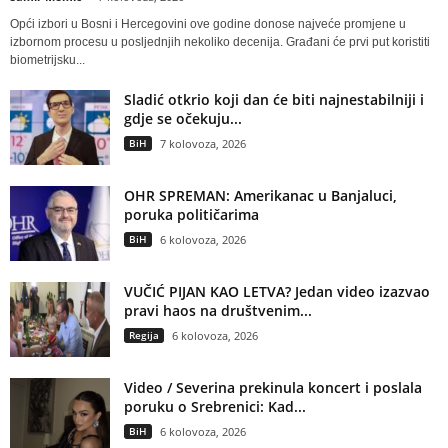
Opći izbori u Bosni i Hercegovini ove godine donose najveće promjene u
izbornom procesu u posljednjih nekoliko decenija. Građani će prvi put koristiti
biometrijsku...
Sladić otkrio koji dan će biti najnestabilniji i
gdje se očekuju...
BiH
7 kolovoza, 2026
OHR SPREMAN: Amerikanac u Banjaluci,
poruka političarima
BiH
6 kolovoza, 2026
VUČIĆ PIJAN KAO LETVA? Jedan video izazvao
pravi haos na društvenim...
Regija
6 kolovoza, 2026
Video / Severina prekinula koncert i poslala
poruku o Srebrenici: Kad...
BiH
6 kolovoza, 2026