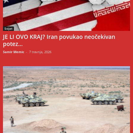
Svijet
JE LI OVO KRAJ? Iran povukao neočekivan
potez…
Samir Memic
-
7 travnja, 2026