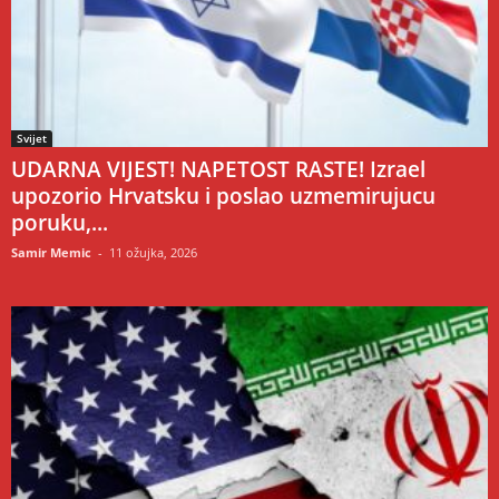
Svijet
UDARNA VIJEST! NAPETOST RASTE! Izrael
upozorio Hrvatsku i poslao uzmemirujucu
poruku,...
Samir Memic
-
11 ožujka, 2026