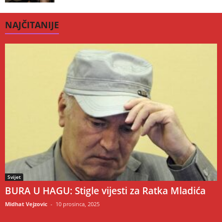
NAJČITANIJE
Svijet
BURA U HAGU: Stigle vijesti za Ratka Mladića
Midhat Vejzovic
-
10 prosinca, 2025