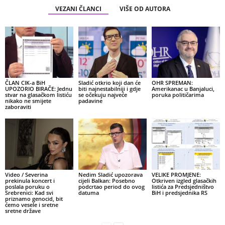
VEZANI ČLANCI
VIŠE OD AUTORA
ČLAN CIK-a BiH
Sladić otkrio koji dan će
OHR SPREMAN:
UPOZORIO BIRAČE: Jednu
biti najnestabilniji i gdje
Amerikanac u Banjaluci,
stvar na glasačkom listiću
se očekuju najveće
poruka političarima
nikako ne smijete
padavine
zaboraviti
Video / Severina
Nedim Sladić upozorava
VELIKE PROMJENE:
prekinula koncert i
cijeli Balkan: Posebno
Otkriven izgled glasačkih
poslala poruku o
podcrtao period do ovog
listića za Predsjedništvo
Srebrenici: Kad svi
datuma
BiH i predsjednika RS
priznamo genocid, bit
ćemo vesele i sretne
sretne države