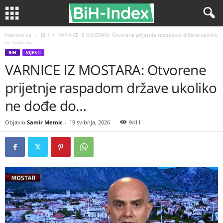
Naslovnica
BiH
VARNICE IZ MOSTARA: Otvorene prijetnje raspadom države ukoliko
ne dođe do…
BIH
VIJESTI
VARNICE IZ MOSTARA: Otvorene
prijetnje raspadom države ukoliko
ne dođe do…
Objavio
Samir Memic
-
19 svibnja, 2026
9411