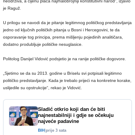
neodrživa, a cijenu plaća najmalobrojniji konstitutivni narod“, izjavio
je Raguž.
U prilogu se navodi da je pitanje legitimnog političkog predstavljanja
jedno od ključnih političkih pitanja u Bosni i Hercegovini, te da
osporavanje tog principa, prema mišljenju pojedinih analitičara,
dodatno produbljuje političke nesuglasice.
Politolog Danijel Vidović podsjetio je na ranije političke dogovore.
„Sjetimo se da su 2013. godine u Briselu svi potpisali legitimno
političko predstavljanje. Kada je trebalo prijeći na konkretne korake,
uslijedile su opstrukcije“, rekao je Vidović.
Sladić otkrio koji dan će biti
najnestabilniji i gdje se očekuju
najveće padavine
BIH
|
prije 3 sata