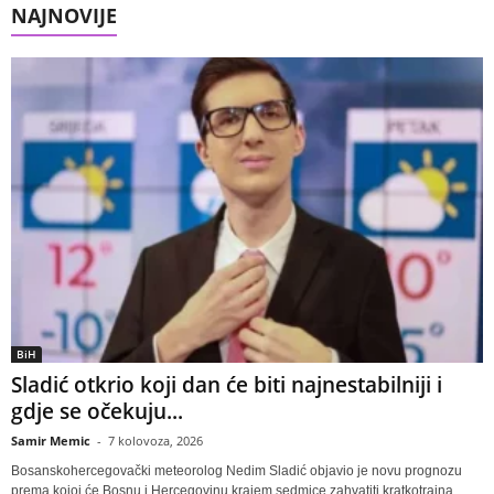
NAJNOVIJE
BiH
Sladić otkrio koji dan će biti najnestabilniji i
gdje se očekuju...
Samir Memic
-
7 kolovoza, 2026
Bosanskohercegovački meteorolog Nedim Sladić objavio je novu prognozu
prema kojoj će Bosnu i Hercegovinu krajem sedmice zahvatiti kratkotrajna