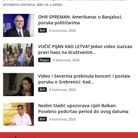
promjena vremena. Iako se u petak...
OHR SPREMAN: Amerikanac u Banjaluci,
poruka političarima
BiH
6 kolovoza, 2026
VUČIĆ PIJAN KAO LETVA? Jedan video izazvao
pravi haos na društvenim...
Regija
6 kolovoza, 2026
Video / Severina prekinula koncert i poslala
poruku o Srebrenici: Kad...
BiH
6 kolovoza, 2026
Nedim Sladić upozorava cijeli Balkan:
Posebno podcrtao period do ovog datuma
BiH
6 kolovoza, 2026