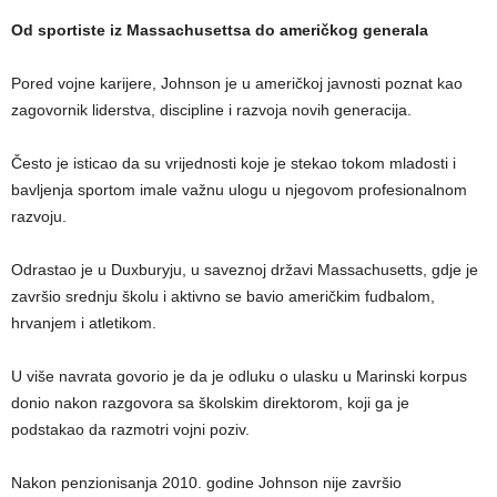
Od sportiste iz Massachusettsa do američkog generala
Pored vojne karijere, Johnson je u američkoj javnosti poznat kao
zagovornik liderstva, discipline i razvoja novih generacija.
Često je isticao da su vrijednosti koje je stekao tokom mladosti i
bavljenja sportom imale važnu ulogu u njegovom profesionalnom
razvoju.
Odrastao je u Duxburyju, u saveznoj državi Massachusetts, gdje je
završio srednju školu i aktivno se bavio američkim fudbalom,
hrvanjem i atletikom.
U više navrata govorio je da je odluku o ulasku u Marinski korpus
donio nakon razgovora sa školskim direktorom, koji ga je
podstakao da razmotri vojni poziv.
Nakon penzionisanja 2010. godine Johnson nije završio