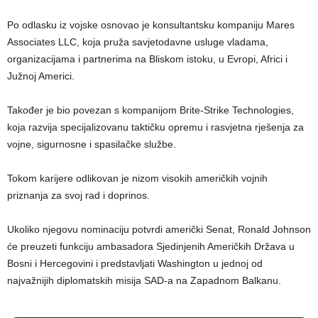
Po odlasku iz vojske osnovao je konsultantsku kompaniju Mares
Associates LLC, koja pruža savjetodavne usluge vladama,
organizacijama i partnerima na Bliskom istoku, u Evropi, Africi i
Južnoj Americi.
Također je bio povezan s kompanijom Brite-Strike Technologies,
koja razvija specijalizovanu taktičku opremu i rasvjetna rješenja za
vojne, sigurnosne i spasilačke službe.
Tokom karijere odlikovan je nizom visokih američkih vojnih
priznanja za svoj rad i doprinos.
Ukoliko njegovu nominaciju potvrdi američki Senat, Ronald Johnson
će preuzeti funkciju ambasadora Sjedinjenih Američkih Država u
Bosni i Hercegovini i predstavljati Washington u jednoj od
najvažnijih diplomatskih misija SAD-a na Zapadnom Balkanu.