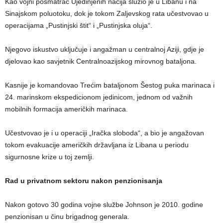
Kao vojni posmatrač Ujedinjenih nacija služio je u Libanu i na
Sinajskom poluotoku, dok je tokom Zaljevskog rata učestvovao u
operacijama „Pustinjski štit“ i „Pustinjska oluja“.
Njegovo iskustvo uključuje i angažman u centralnoj Aziji, gdje je
djelovao kao savjetnik Centralnoazijskog mirovnog bataljona.
Kasnije je komandovao Trećim bataljonom Šestog puka marinaca i
24. marinskom ekspedicionom jedinicom, jednom od važnih
mobilnih formacija američkih marinaca.
Učestvovao je i u operaciji „Iračka sloboda“, a bio je angažovan
tokom evakuacije američkih državljana iz Libana u periodu
sigurnosne krize u toj zemlji.
Rad u privatnom sektoru nakon penzionisanja
Nakon gotovo 30 godina vojne službe Johnson je 2010. godine
penzionisan u činu brigadnog generala.