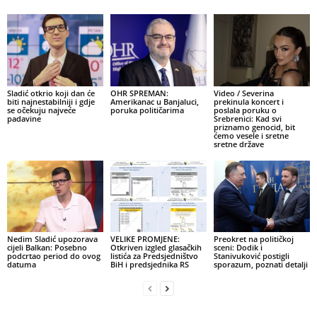
Sladić otkrio koji dan će
OHR SPREMAN:
Video / Severina
biti najnestabilniji i gdje
Amerikanac u Banjaluci,
prekinula koncert i
se očekuju najveće
poruka političarima
poslala poruku o
padavine
Srebrenici: Kad svi
priznamo genocid, bit
ćemo vesele i sretne
sretne države
Nedim Sladić upozorava
VELIKE PROMJENE:
Preokret na političkoj
cijeli Balkan: Posebno
Otkriven izgled glasačkih
sceni: Dodik i
podcrtao period do ovog
listića za Predsjedništvo
Stanivuković postigli
datuma
BiH i predsjednika RS
sporazum, poznati detalji