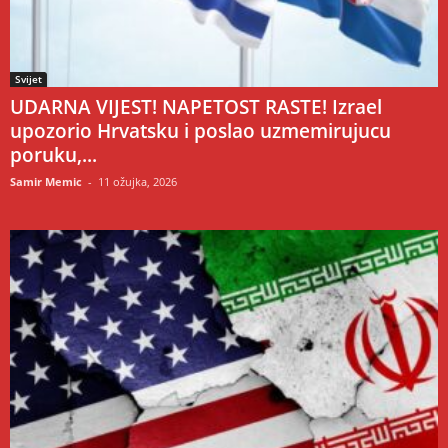
Svijet
UDARNA VIJEST! NAPETOST RASTE! Izrael
upozorio Hrvatsku i poslao uzmemirujucu
poruku,...
Samir Memic
-
11 ožujka, 2026