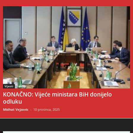
Vijesti
KONAČNO: Vijeće ministara BiH donijelo
odluku
Midhat Vejzovic
-
10 prosinca, 2025