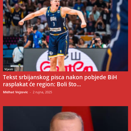
Vijesti
Tekst srbijanskog pisca nakon pobjede BiH
rasplakat će region: Boli što...
Midhat Vejzovic
-
2 rujna, 2025