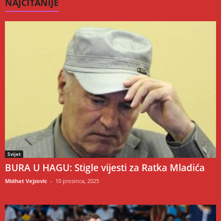
NAJČITANIJE
Svijet
BURA U HAGU: Stigle vijesti za Ratka Mladića
Midhat Vejzovic
-
10 prosinca, 2025