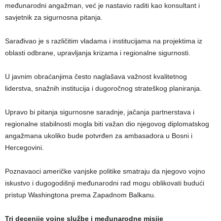
međunarodni angažman, već je nastavio raditi kao konsultant i
savjetnik za sigurnosna pitanja.
Sarađivao je s različitim vladama i institucijama na projektima iz
oblasti odbrane, upravljanja krizama i regionalne sigurnosti.
U javnim obraćanjima često naglašava važnost kvalitetnog
liderstva, snažnih institucija i dugoročnog strateškog planiranja.
Upravo bi pitanja sigurnosne saradnje, jačanja partnerstava i
regionalne stabilnosti mogla biti važan dio njegovog diplomatskog
angažmana ukoliko bude potvrđen za ambasadora u Bosni i
Hercegovini.
Poznavaoci američke vanjske politike smatraju da njegovo vojno
iskustvo i dugogodišnji međunarodni rad mogu oblikovati budući
pristup Washingtona prema Zapadnom Balkanu.
Tri decenije vojne službe i međunarodne misije