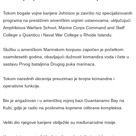
Tokom bogate vojne karijere Johnson je završio niz specijalizovanih
programa na prestižnim američkim vojnim ustanovama, uključujući
Amphibious Warfare School, Marine Corps Command and Staff
College u Quanticu i Naval War College u Rhode Islandu.
Službu u američkom Marinskom korpusu započeo je početkom
osamdesetih godina, obavljajući dužnosti komandira voda i čete u
sastavu Prvog bataljona Drugog puka marinaca.
Tokom narednih decenija preuzimao je brojne komandne i
operativne funkcije.
Bio je angažovan i u američkoj vojnoj bazi Guantanamo Bay na
Kubi, gdje je radio na poslovima kopnene odbrane kompleksa.
Veliki dio njegove karijere obilježile su međunarodne misije.