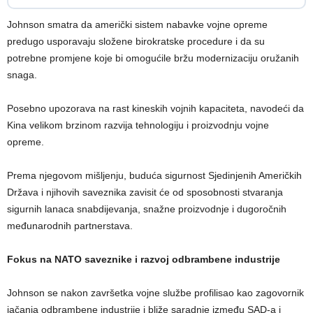
Johnson smatra da američki sistem nabavke vojne opreme
predugo usporavaju složene birokratske procedure i da su
potrebne promjene koje bi omogućile bržu modernizaciju oružanih
snaga.
Posebno upozorava na rast kineskih vojnih kapaciteta, navodeći da
Kina velikom brzinom razvija tehnologiju i proizvodnju vojne
opreme.
Prema njegovom mišljenju, buduća sigurnost Sjedinjenih Američkih
Država i njihovih saveznika zavisit će od sposobnosti stvaranja
sigurnih lanaca snabdijevanja, snažne proizvodnje i dugoročnih
međunarodnih partnerstava.
Fokus na NATO saveznike i razvoj odbrambene industrije
Johnson se nakon završetka vojne službe profilisao kao zagovornik
jačanja odbrambene industrije i bliže saradnje između SAD-a i