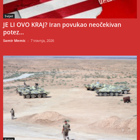
Svijet
JE LI OVO KRAJ? Iran povukao neočekivan
potez…
Samir Memic
-
7 travnja, 2026
Svijet