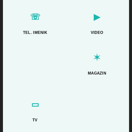
☏
▶
TEL. IMENIK
VIDEO
✶
MAGAZIN
▭
TV