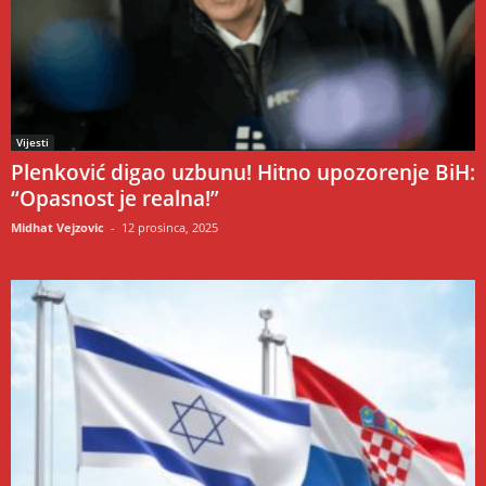
Vijesti
Plenković digao uzbunu! Hitno upozorenje BiH:
“Opasnost je realna!”
Midhat Vejzovic
-
12 prosinca, 2025