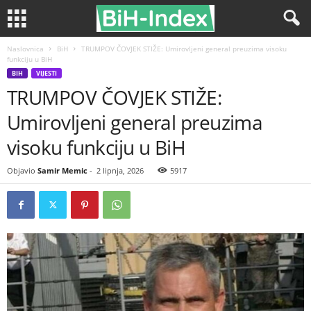
Naslovnica
BiH
TRUMPOV ČOVJEK STIŽE: Umirovljeni general preuzima visoku
funkciju u BiH
BIH
VIJESTI
TRUMPOV ČOVJEK STIŽE:
Umirovljeni general preuzima
visoku funkciju u BiH
Objavio
Samir Memic
-
2 lipnja, 2026
5917