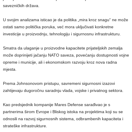
savezničkih država.
U svojim analizama isticao je da politika „mira kroz snagu“ ne može
ostati samo politička poruka, već mora uključivati konkretne
investicije u proizvodnju, tehnologiju i sigurnosnu infrastrukturu.
Smatra da ulaganje u proizvodne kapacitete prijateljskih zemalja
može doprinijeti jačanju NATO saveza, povećanju dostupnosti vojne
opreme i municije, ali i ekonomskom razvoju kroz nova radna
mjesta.
Prema Johnsonovom pristupu, savremeni sigurnosni izazovi
zahtijevaju dugoročnu saradnju vlada, vojske i privatnog sektora.
Kao predsjednik kompanije Mares Defense sarađivao je s
partnerima širom Evrope i Bliskog istoka na projektima koji su se
odnosili na razvoj sigurnosnih sistema, odbrambenih kapaciteta i
strateške infrastrukture.