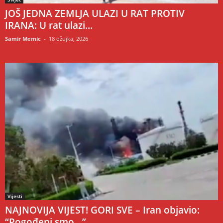
JOŠ JEDNA ZEMLJA ULAZI U RAT PROTIV
IRANA: U rat ulazi...
Samir Memic
-
18 ožujka, 2026
Vijesti
NAJNOVIJA VIJEST! GORI SVE – Iran objavio:
“Pogođeni smo…”