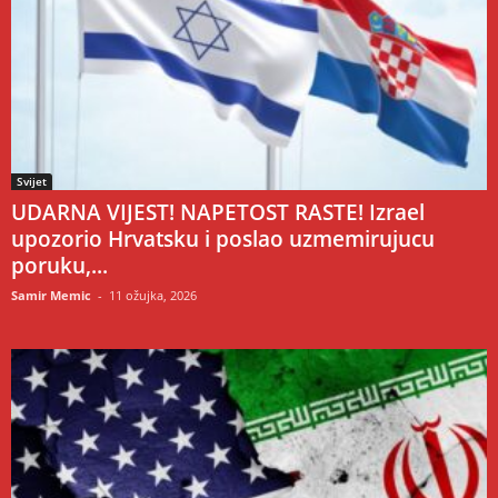
Svijet
UDARNA VIJEST! NAPETOST RASTE! Izrael
upozorio Hrvatsku i poslao uzmemirujucu
poruku,...
Samir Memic
-
11 ožujka, 2026