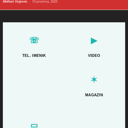
Midhat Vejzovic
-
10 prosinca, 2025
☏
▶
TEL. IMENIK
VIDEO
✶
MAGAZIN
▭