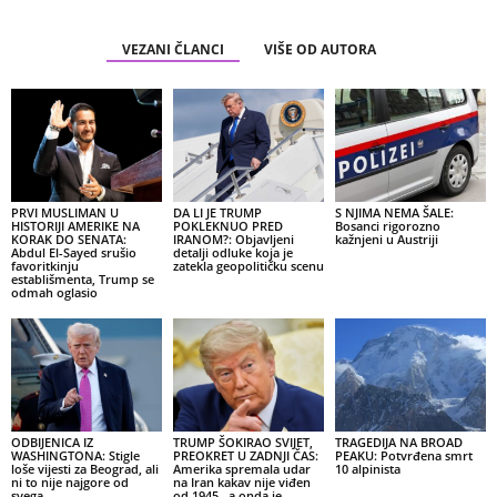
VEZANI ČLANCI
VIŠE OD AUTORA
PRVI MUSLIMAN U
DA LI JE TRUMP
S NJIMA NEMA ŠALE:
HISTORIJI AMERIKE NA
POKLEKNUO PRED
Bosanci rigorozno
KORAK DO SENATA:
IRANOM?: Objavljeni
kažnjeni u Austriji
Abdul El-Sayed srušio
detalji odluke koja je
favoritkinju
zatekla geopolitičku scenu
establišmenta, Trump se
odmah oglasio
ODBIJENICA IZ
TRUMP ŠOKIRAO SVIJET,
TRAGEDIJA NA BROAD
WASHINGTONA: Stigle
PREOKRET U ZADNJI ČAS:
PEAKU: Potvrđena smrt
loše vijesti za Beograd, ali
Amerika spremala udar
10 alpinista
ni to nije najgore od
na Iran kakav nije viđen
svega…
od 1945., a onda je