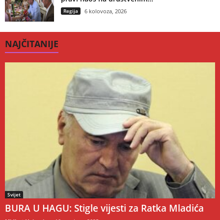
Regija
6 kolovoza, 2026
NAJČITANIJE
Svijet
BURA U HAGU: Stigle vijesti za Ratka Mladića