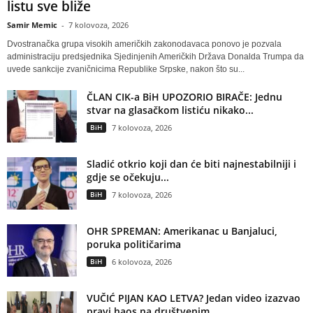
listu sve bliže
Samir Memic
-
7 kolovoza, 2026
Dvostranačka grupa visokih američkih zakonodavaca ponovo je pozvala
administraciju predsjednika Sjedinjenih Američkih Država Donalda Trumpa da
uvede sankcije zvaničnicima Republike Srpske, nakon što su...
ČLAN CIK-a BiH UPOZORIO BIRAČE: Jednu
stvar na glasačkom listiću nikako...
BiH
7 kolovoza, 2026
Sladić otkrio koji dan će biti najnestabilniji i
gdje se očekuju...
BiH
7 kolovoza, 2026
OHR SPREMAN: Amerikanac u Banjaluci,
poruka političarima
BiH
6 kolovoza, 2026
VUČIĆ PIJAN KAO LETVA? Jedan video izazvao
pravi haos na društvenim...