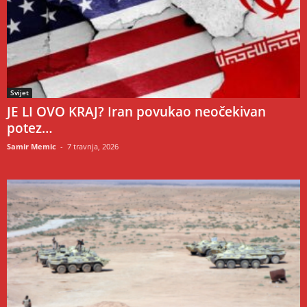
Svijet
JE LI OVO KRAJ? Iran povukao neočekivan
potez…
Samir Memic
-
7 travnja, 2026