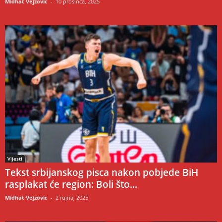
Midhat Vejzovic
-
10 prosinca, 2025
Vijesti
Tekst srbijanskog pisca nakon pobjede BiH
rasplakat će region: Boli što...
Midhat Vejzovic
-
2 rujna, 2025