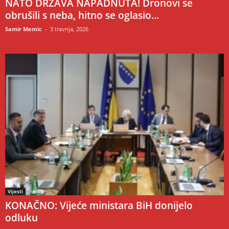
NATO DRŽAVA NAPADNUTA! Dronovi se
obrušili s neba, hitno se oglasio...
Samir Memic
-
3 travnja, 2026
Vijesti
KONAČNO: Vijeće ministara BiH donijelo
odluku