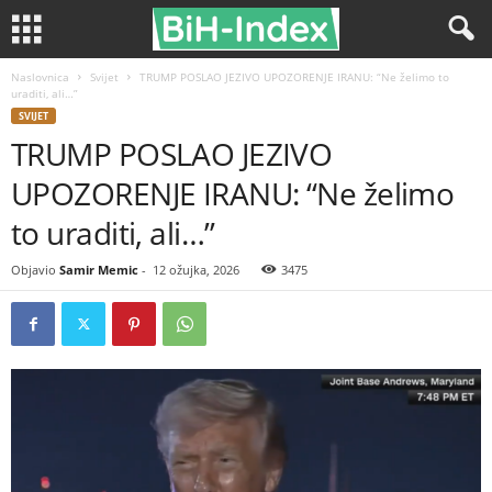
Naslovnica
Svijet
TRUMP POSLAO JEZIVO UPOZORENJE IRANU: “Ne želimo to
uraditi, ali…”
SVIJET
TRUMP POSLAO JEZIVO
UPOZORENJE IRANU: “Ne želimo
to uraditi, ali…”
Objavio
Samir Memic
-
12 ožujka, 2026
3475