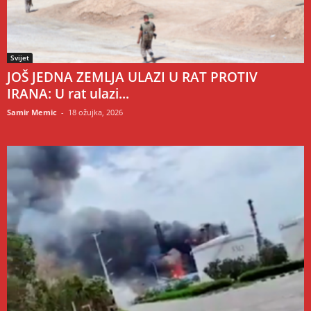
Svijet
JOŠ JEDNA ZEMLJA ULAZI U RAT PROTIV
IRANA: U rat ulazi...
Samir Memic
-
18 ožujka, 2026