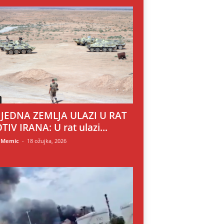
 JEDNA ZEMLJA ULAZI U RAT
TIV IRANA: U rat ulazi...
 Memic
-
18 ožujka, 2026