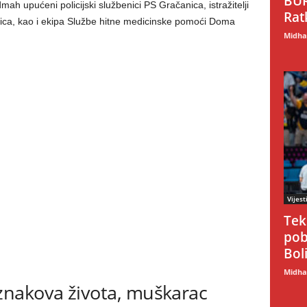
BUR
ah upućeni policijski službenici PS Gračanica, istražitelji
Rat
nica, kao i ekipa Službe hitne medicinske pomoći Doma
Midhat
Vijest
Tek
pob
Boli
Midhat
nakova života, muškarac