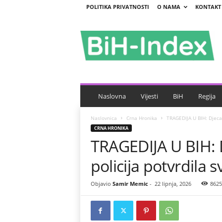
POLITIKA PRIVATNOSTI
O NAMA
KONTAKT
B
i
H
-
I
n
d
e
Naslovna
Vijesti
BiH
Regija
x
Naslovnica
Crna Hronika
TRAGEDIJA U BIH: Djeca o
CRNA HRONIKA
TRAGEDIJA U BIH: D
policija potvrdila s
Objavio
Samir Memic
-
22 lipnja, 2026
8625