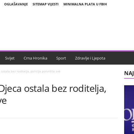
OGLAŠAVANJE
SITEMAP VIJESTI
MINIMALNA PLATA U FBIH
Svijet
Crna Hronika
Sport
Zdravlje i Ljepota
stala bez roditelja, policija potvrdila sve
NAJ
jeca ostala bez roditelja,
ve