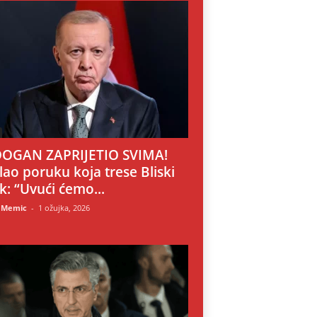
OGAN ZAPRIJETIO SVIMA!
lao poruku koja trese Bliski
ok: “Uvući ćemo...
 Memic
-
1 ožujka, 2026