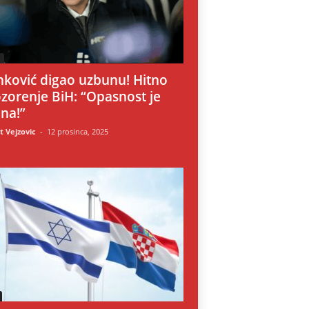
i
nković digao uzbunu! Hitno
zorenje BiH: “Opasnost je
lna!”
 Vejzovic
-
12 prosinca, 2025