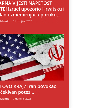
RNA VIJEST! NAPETOST
TE! Izrael upozorio Hrvatsku i
lao uzmemirujucu poruku,...
 Memic
-
11 ožujka, 2026
LI OVO KRAJ? Iran povukao
čekivan potez…
 Memic
-
7 travnja, 2026