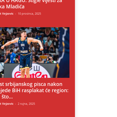
A U HAGU: Stigle vijesti za
ka Mladića
 Vejzovic
-
10 prosinca, 2025
i
st srbijanskog pisca nakon
jede BiH rasplakat će region:
 što...
 Vejzovic
-
2 rujna, 2025