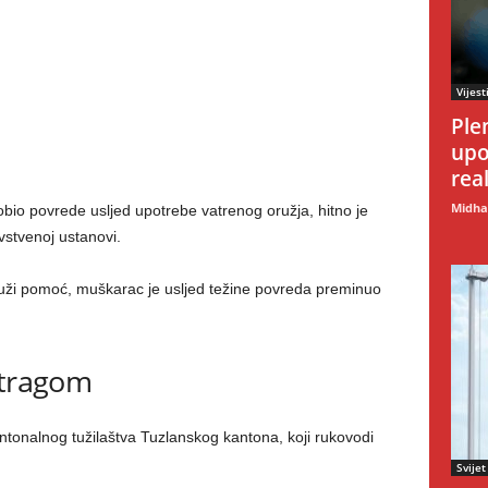
Vijest
Ple
upo
rea
Midhat
obio povrede usljed upotrebe vatrenog oružja, hitno je
stvenoj ustanovi.
uži pomoć, muškarac je usljed težine povreda preminuo
stragom
ntonalnog tužilaštva Tuzlanskog kantona, koji rukovodi
Svijet