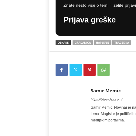
Znate nešto više o temi ili želite prijav
Prijava greške
OZNAKE
GRAČANICA
HAPŠENJE
TRAGEDIJA
Samir Memic
https://bih-index.com/
Samir Memić. Novinar je na 
tema. Magistar je politički
medijskim portalima.