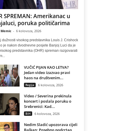
 SPREMAN: Amerikanac u
jaluci, poruka političarima
 Memic
-
6 kolovoza, 2026
lj dužnosti visokog predstavnika Louis J. Crishock
io je nakon dvodnevne posjete Banjoj Luci da je
visokog predstavnika (OHR) spreman razgovarati
m...
VUČIĆ PIJAN KAO LETVA?
Jedan video izazvao pravi
haos na društvenim...
Regija
6 kolovoza, 2026
Video / Severina prekinula
koncert i poslala poruku o
Srebrenici: Kad...
BiH
6 kolovoza, 2026
Nedim Sladić upozorava cijeli
Balkan: Posebno podcrtao