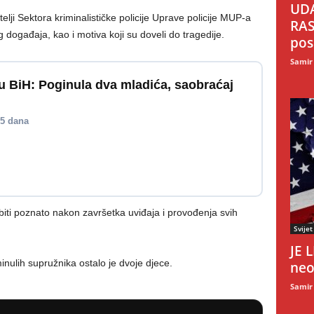
UDA
telji Sektora kriminalističke policije Uprave policije MUP-a
RAS
g događaja, kao i motiva koji su doveli do tragedije.
pos
Samir
u BiH: Poginula dva mladića, saobraćaj
 5 dana
a biti poznato nakon završetka uviđaja i provođenja svih
Svijet
JE 
ulih supružnika ostalo je dvoje djece.
neo
Samir