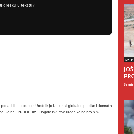
iti grešku u tekstu?
Svijet
JOŠ
PRO
Samir
portal bih-index.com Urednik je iz oblasti globalne politike i domačih
h nauka na FPN-u u Tuzli. Bogato iskustvo urednika na brojnim