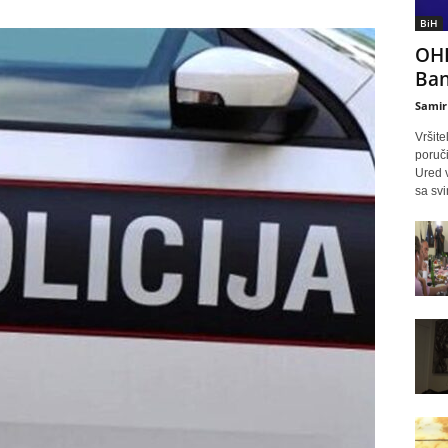
BiH
OHR
Ban
Samir
Vršite
poruč
Ured 
sa svi