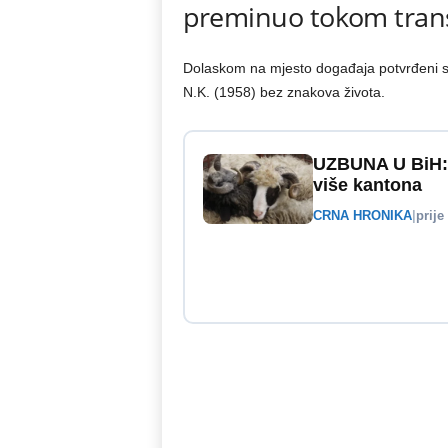
preminuo tokom tran
Dolaskom na mjesto događaja potvrđeni su na
N.K. (1958) bez znakova života.
UZBUNA U BiH: 
više kantona
CRNA HRONIKA
|
prije