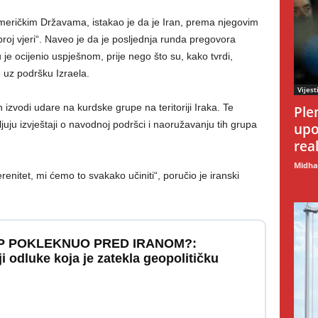
eričkim Državama, istakao je da je Iran, prema njegovim
roj vjeri“. Naveo je da je posljednja runda pregovora
 je ocijenio uspješnom, prije nego što su, kako tvrdi,
 uz podršku Izraela.
Vijest
 izvodi udare na kurdske grupe na teritoriji Iraka. Te
Ple
juju izvještaji o navodnoj podršci i naoružavanju tih grupa
upo
rea
Midhat
enitet, mi ćemo to svakako učiniti“, poručio je iranski
MP POKLEKNUO PRED IRANOM?:
ji odluke koja je zatekla geopolitičku