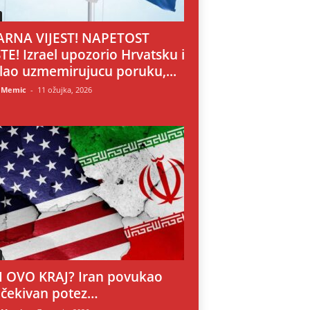
RNA VIJEST! NAPETOST
TE! Izrael upozorio Hrvatsku i
lao uzmemirujucu poruku,...
 Memic
-
11 ožujka, 2026
LI OVO KRAJ? Iran povukao
čekivan potez…