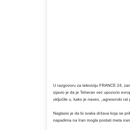
U razgovoru za televiziju FRANCE 24, zam
izjavio je da je Teheran već upozorio evr
uključile u, kako je naveo, „agresorski rat 
Naglasio je da bi svaka država koja se pri
napadima na Iran mogla postati meta ira