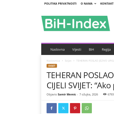
POLITIKA PRIVATNOSTI
O NAMA
KONTAKT
B
i
H
-
I
n
d
e
Naslovna
Vijesti
BiH
Regija
x
Naslovnica
Svijet
TEHERAN POSLAO JEZIVO UPOZOR
SVIJET
TEHERAN POSLAO 
CIJELI SVIJET: “Ako
Objavio
Samir Memic
-
7 ožujka, 2026
6793