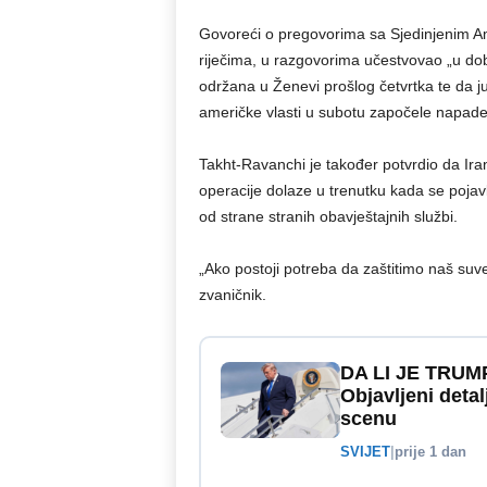
Govoreći o pregovorima sa Sjedinjenim Am
riječima, u razgovorima učestvovao „u dob
održana u Ženevi prošlog četvrtka te da ju
američke vlasti u subotu započele napade
Takht-Ravanchi je također potvrdio da Iran
operacije dolaze u trenutku kada se pojavl
od strane stranih obavještajnih službi.
„Ako postoji potreba da zaštitimo naš suver
zvaničnik.
DA LI JE TRU
Objavljeni detal
scenu
SVIJET
|
prije 1 dan