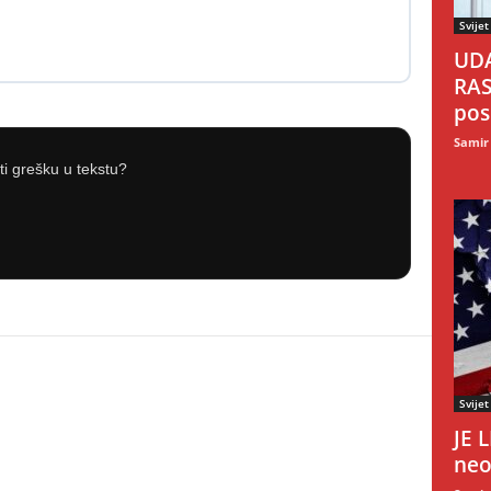
Svijet
UDA
RAS
pos
Samir
iti grešku u tekstu?
Svijet
JE 
neo