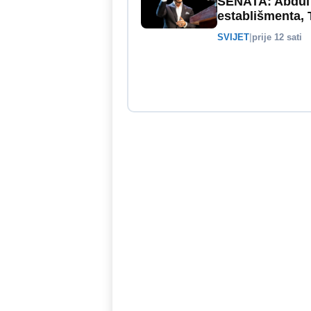
SENATA: Abdul E
establišmenta,
SVIJET
|
prije 12 sati