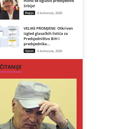
Hitno se oglasio predsjednik
Srbije!
Regija
6 kolovoza, 2026
VELIKE PROMJENE: Otkriven
izgled glasačkih listića za
Predsjedništvo BiH i
predsjednika...
Vijesti
6 kolovoza, 2026
ČITANIJE