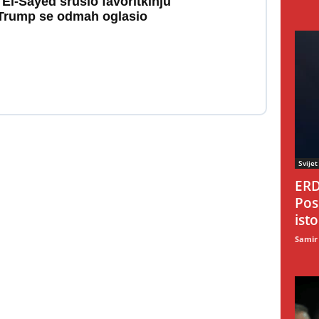
l-Sayed srušio favoritkinju
 Trump se odmah oglasio
Svijet
ERD
Pos
ist
Samir