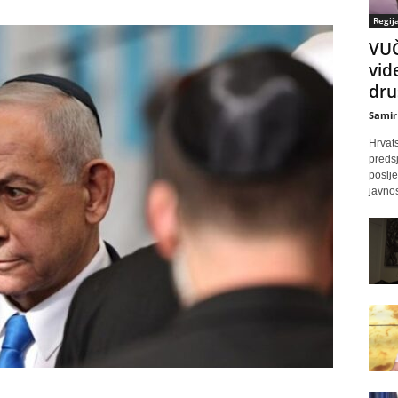
Regij
VUČ
vid
dru
Samir
Hrvats
predsj
poslj
javnos