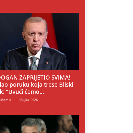
OGAN ZAPRIJETIO SVIMA!
lao poruku koja trese Bliski
ok: “Uvući ćemo...
 Memic
-
1 ožujka, 2026