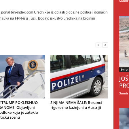
Samir
portal bih-index.com Urednik je iz oblasti globalne politike i domačih
h nauka na FPN-u u Tuzli. Bogato iskustvo urednika na brojnim
Svijet
JOŠ
PRO
Samir
JE TRUMP POKLEKNUO
S NJIMA NEMA ŠALE: Bosanci
RANOM?: Objavljeni
rigorozno kažnjeni u Austriji
 odluke koja je zatekla
tičku scenu