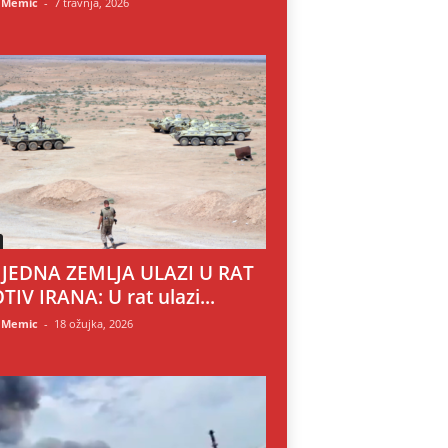
 Memic
-
7 travnja, 2026
 JEDNA ZEMLJA ULAZI U RAT
TIV IRANA: U rat ulazi...
 Memic
-
18 ožujka, 2026