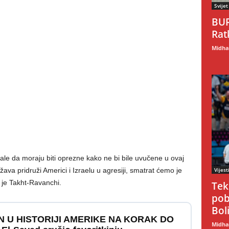
Svijet
BUR
Rat
Midhat
tale da moraju biti oprezne kako ne bi bile uvučene u ovaj
žava pridruži Americi i Izraelu u agresiji, smatrat ćemo je
Vijest
je Takht-Ravanchi.
Tek
pob
Boli
N U HISTORIJI AMERIKE NA KORAK DO
Midhat