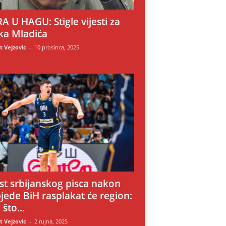
A U HAGU: Stigle vijesti za
ka Mladića
 Vejzovic
-
10 prosinca, 2025
i
st srbijanskog pisca nakon
jede BiH rasplakat će region:
 što...
 Vejzovic
-
2 rujna, 2025