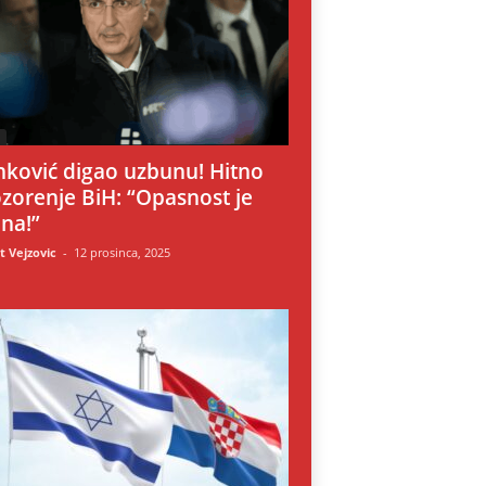
i
nković digao uzbunu! Hitno
zorenje BiH: “Opasnost je
lna!”
 Vejzovic
-
12 prosinca, 2025