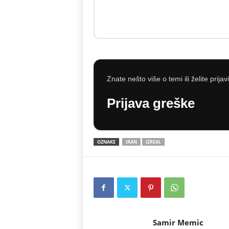
Znate nešto više o temi ili želite prijav
Prijava greške
OZNAKE
IRAN
IZREAL
Samir Memic