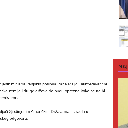
NAJ
jenik ministra vanjskih poslova Irana Majid Takht-Ravanchi
opske zemlje i druge države da budu oprezne kako se ne bi
protiv Irana“.
ključi Sjedinjenim Američkim Državama i Izraelu u
nskog odgovora.