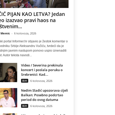
a
IĆ PIJAN KAO LETVA? Jedan
eo izazvao pravi haos na
štvenim...
 Memic
-
6 kolovoza, 2026
ki portal Informer.hr objavio je žestok komentar o
edniku Srbije Aleksandru Vučiću, tvrdeći da je
ednjim javnim nastupom ponovo uspio iznenaditi
t. Autor teksta navodi...
Video / Severina prekinula
koncert i poslala poruku o
Srebrenici: Kad...
BiH
6 kolovoza, 2026
Nedim Sladić upozorava cijeli
Balkan: Posebno podcrtao
period do ovog datuma
BiH
6 kolovoza, 2026