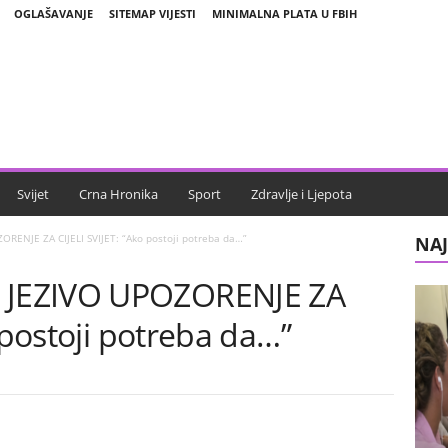
OGLAŠAVANJE
SITEMAP VIJESTI
MINIMALNA PLATA U FBIH
Svijet
Crna Hronika
Sport
Zdravlje i Ljepota
ENJE ZA CIJELI SVIJET: “Ako postoji potreba da…”
NAJ
JEZIVO UPOZORENJE ZA
 postoji potreba da…”