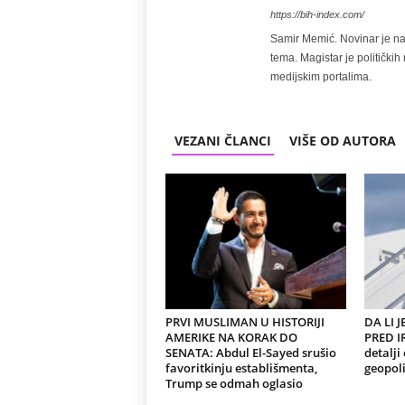
https://bih-index.com/
Samir Memić. Novinar je na 
tema. Magistar je politički
medijskim portalima.
VEZANI ČLANCI
VIŠE OD AUTORA
PRVI MUSLIMAN U HISTORIJI
DA LI 
AMERIKE NA KORAK DO
PRED I
SENATA: Abdul El-Sayed srušio
detalji
favoritkinju establišmenta,
geopoli
Trump se odmah oglasio