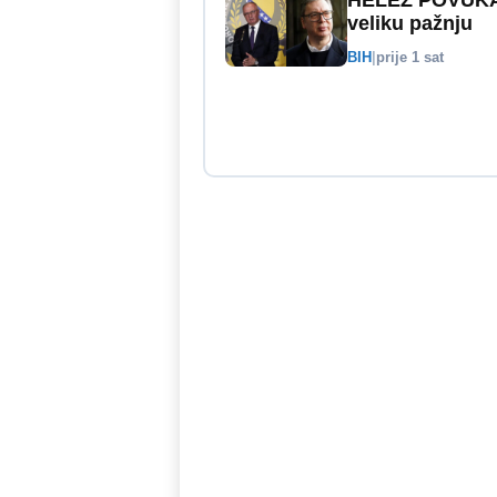
HELEZ POVUKAO
veliku pažnju
BIH
|
prije 1 sat