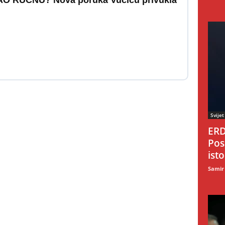
 RUČNU? Nova poruka Vučiću privukla
Svijet
ERD
Pos
ist
Samir