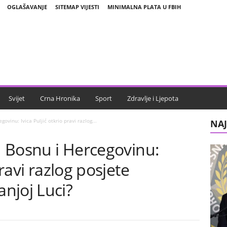
OGLAŠAVANJE
SITEMAP VIJESTI
MINIMALNA PLATA U FBIH
Svijet
Crna Hronika
Sport
Zdravlje i Ljepota
govinu: Ivica Puljić otkrio pravi razlog...
NAJ
 u Bosnu i Hercegovinu:
pravi razlog posjete
njoj Luci?