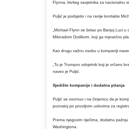
Flynna, bivšeg savjetnika za nacionalnu 
Puljić je podsjetio i na ranije kontakte Mi
„Michael Flynn se šetao po Banjoj Luci u 
Miloradom Dodikom, koji ga mjesečno plaća
Kao drugu važnu osobu u kompaniji naveo
„To je Trumpov odvjetnik koji je srčano br
naveo je Puljić.
Sjedište kompanije i dodatna pitanja
Puljić se osvrnuo i na činjenicu da je ko
poznatoj po povoljnim uslovima za registra
Prema njegovim riječima, dodatnu pažnju p
Washingtona.