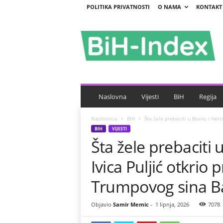
POLITIKA PRIVATNOSTI
O NAMA
KONTAKT
B
i
H
-
I
n
d
e
Naslovna
Vijesti
BiH
Regija
x
Naslovnica
BiH
Šta žele prebaciti u Bosnu i Herce
BIH
VIJESTI
Šta žele prebaciti
Ivica Puljić otkrio 
Trumpovog sina Ba
Objavio
Samir Memic
-
1 lipnja, 2026
7078