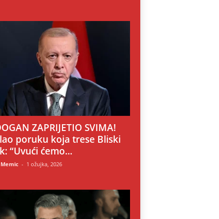
OGAN ZAPRIJETIO SVIMA!
lao poruku koja trese Bliski
ok: “Uvući ćemo...
 Memic
-
1 ožujka, 2026