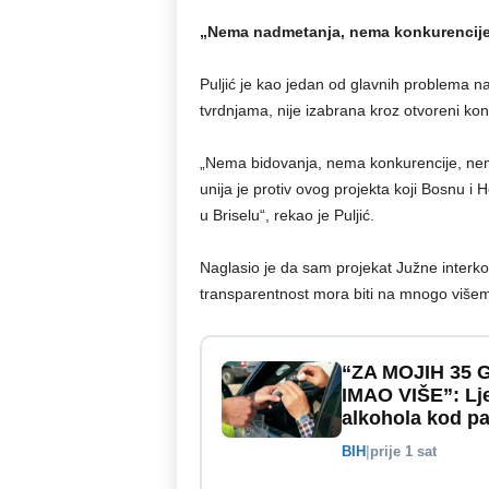
„Nema nadmetanja, nema konkurencij
Puljić je kao jedan od glavnih problema 
tvrdnjama, nije izabrana kroz otvoreni ko
„Nema bidovanja, nema konkurencije, nema
unija je protiv ovog projekta koji Bosnu i
u Briselu“, rekao je Puljić.
Naglasio je da sam projekat Južne interko
transparentnost mora biti na mnogo višem
“ZA MOJIH 35
IMAO VIŠE”: Lje
alkohola kod pa
BIH
|
prije 1 sat