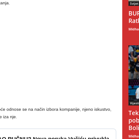
tanja.
Svijet
BUR
Rat
Midhat
Vijest
će odnose se na način izbora kompanije, njeno iskustvo,
Tek
e iza nje.
pob
Boli
Midhat