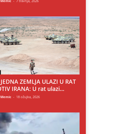
 Memic
-
7 travnja, 2026
 JEDNA ZEMLJA ULAZI U RAT
TIV IRANA: U rat ulazi...
 Memic
-
18 ožujka, 2026