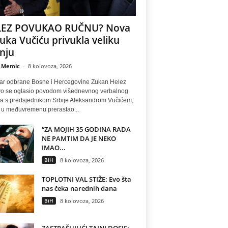
LEZ POVUKAO RUČNU? Nova
uka Vučiću privukla veliku
nju
 Memic
-
8 kolovoza, 2026
tar odbrane Bosne i Hercegovine Zukan Helez
o se oglasio povodom višednevnog verbalnog
a s predsjednikom Srbije Aleksandrom Vučićem,
e u međuvremenu prerastao...
“ZA MOJIH 35 GODINA RADA
NE PAMTIM DA JE NEKO
IMAO...
BiH
8 kolovoza, 2026
TOPLOTNI VAL STIŽE: Evo šta
nas čeka narednih dana
BiH
8 kolovoza, 2026