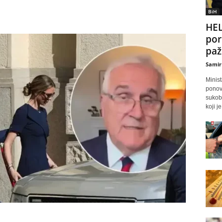
BiH
HE
por
paž
Samir
Minis
ponov
sukob
koji j