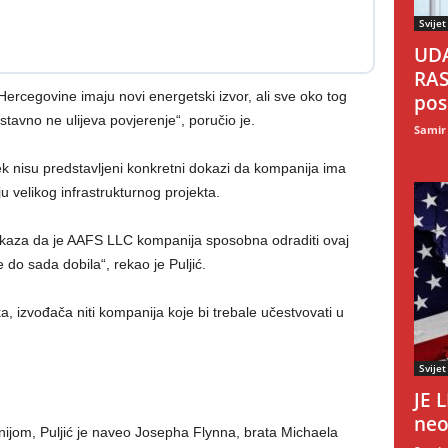
Svijet
UDA
RAS
ercegovine imaju novi energetski izvor, ali sve oko tog
pos
stavno ne ulijeva povjerenje“, poručio je.
Samir
ek nisu predstavljeni konkretni dokazi da kompanija ima
ju velikog infrastrukturnog projekta.
okaza da je AAFS LLC kompanija sposobna odraditi ovaj
e do sada dobila“, rekao je Puljić.
, izvođača niti kompanija koje bi trebale učestvovati u
Svijet
JE 
neo
om, Puljić je naveo Josepha Flynna, brata Michaela