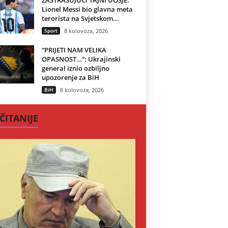
ZASTRAŠUJUĆI TAJNI DOSJE:
Lionel Messi bio glavna meta
terorista na Svjetskom...
Sport
8 kolovoza, 2026
“PRIJETI NAM VELIKA
OPASNOST…”: Ukrajinski
general iznio ozbiljno
upozorenje za BiH
BiH
8 kolovoza, 2026
ČITANIJE