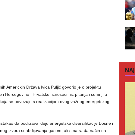
NAJ
nih Američkih Država Ivica Puljić govorio je o projektu
i Hercegovine i Hrvatske, iznoseći niz pitanja i sumnji u
oja se povezuje s realizacijom ovog važnog energetskog
je istakao da podržava ideju energetske diversifikacije Bosne i
dnog izvora snabdijevanja gasom, ali smatra da način na