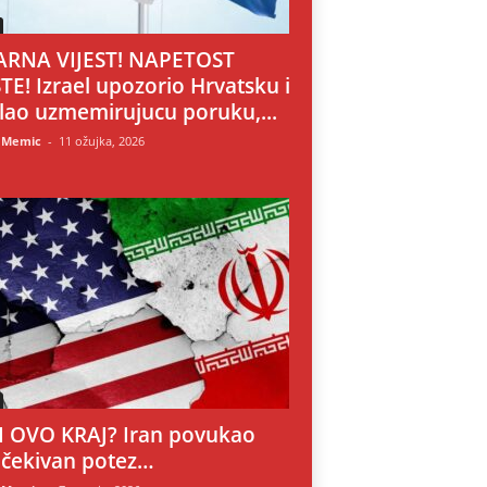
RNA VIJEST! NAPETOST
TE! Izrael upozorio Hrvatsku i
lao uzmemirujucu poruku,...
 Memic
-
11 ožujka, 2026
LI OVO KRAJ? Iran povukao
čekivan potez…