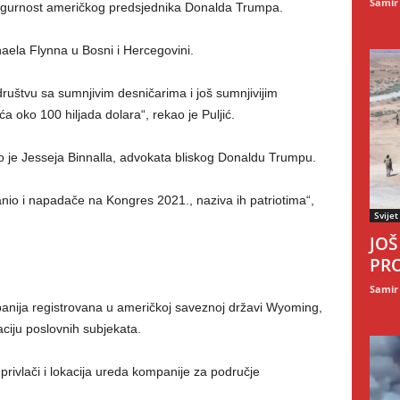
Samir
sigurnost američkog predsjednika Donalda Trumpa.
chaela Flynna u Bosni i Hercegovini.
društvu sa sumnjivim desničarima i još sumnjivijim
 oko 100 hiljada dolara“, rekao je Puljić.
 je Jesseja Binnalla, advokata bliskog Donaldu Trumpu.
anio i napadače na Kongres 2021., naziva ih patriotima“,
Svijet
JOŠ
PRO
Samir
mpanija registrovana u američkoj saveznoj državi Wyoming,
ciju poslovnih subjekata.
rivlači i lokacija ureda kompanije za područje