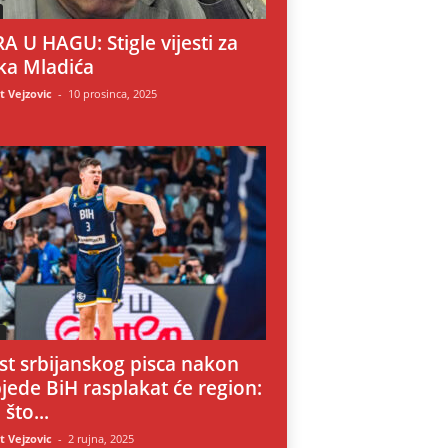
A U HAGU: Stigle vijesti za
ka Mladića
 Vejzovic
-
10 prosinca, 2025
i
st srbijanskog pisca nakon
jede BiH rasplakat će region:
 što...
 Vejzovic
-
2 rujna, 2025