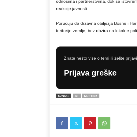
odnosima i partnerstvima, dok se istovreme
reakcije javnosti.
Poručuju da državna obilježja Bosne i He
teritorije zemlje, bez obzira na lokalne pol
Znate nešto više o temi ili želite prijav
Prijava greške
OZNAKE
DF
MUP HNK