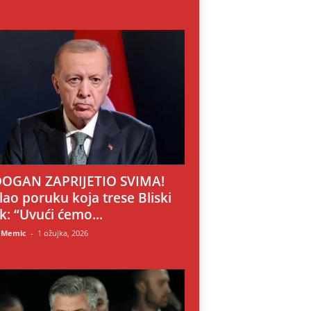
OGAN ZAPRIJETIO SVIMA!
lao poruku koja trese Bliski
ok: “Uvući ćemo...
 Memic
-
1 ožujka, 2026