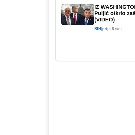
IZ WASHINGTON
Puljić otkrio z
(VIDEO)
BIH
|
prije 8 sati