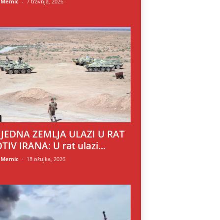
 Memic
-
7 travnja, 2026
 JEDNA ZEMLJA ULAZI U RAT
TIV IRANA: U rat ulazi...
 Memic
-
18 ožujka, 2026