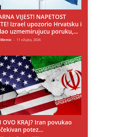
RNA VIJEST! NAPETOST
TE! Izrael upozorio Hrvatsku i
lao uzmemirujucu poruku,...
 Memic
-
11 ožujka, 2026
LI OVO KRAJ? Iran povukao
čekivan potez…