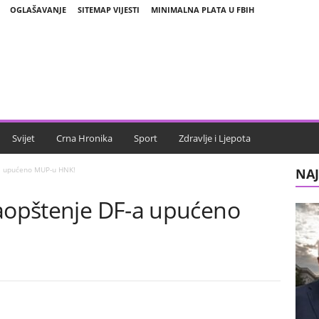
OGLAŠAVANJE
SITEMAP VIJESTI
MINIMALNA PLATA U FBIH
Svijet
Crna Hronika
Sport
Zdravlje i Ljepota
-a upućeno MUP-u HNK!
NAJ
saopštenje DF-a upućeno