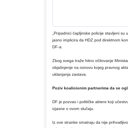
„Pripadnici čapljinske policije stavljeni su
jasno implicira da HDZ pod direktnom kontro
DF-a.
Zbog svega traže hitno očitovanje Minist
objašnjenje na osnovu kojeg pravnog akta i 
uklanjanja zastava.
Poziv koalicionim partnerima da se og
DF je pozvao i političke aktere koji učest
izjasne o ovom slučaju.
Iz ove stranke smatraju da nije prihvatljiv