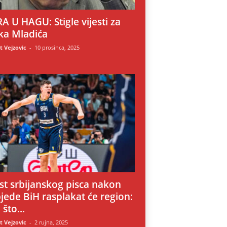
A U HAGU: Stigle vijesti za
ka Mladića
 Vejzovic
-
10 prosinca, 2025
i
st srbijanskog pisca nakon
jede BiH rasplakat će region:
 što...
 Vejzovic
-
2 rujna, 2025