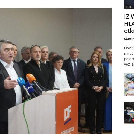
BiH
IZ 
HLA
otkr
Samir
Novina
nared
poteze
vezi s