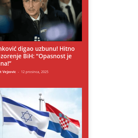
i
nković digao uzbunu! Hitno
zorenje BiH: “Opasnost je
lna!”
 Vejzovic
-
12 prosinca, 2025