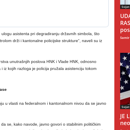
Svijet
UDA
RAS
pos
 u ulogu asistenta pri degradiranju državnih simbola, što
Samir
lom drži i kantonalne policijske strukture“, naveli su iz
arstva unutrašnjih poslova HNK i Vlade HNK, odnosno
iz kojih razloga je policija pružala asistenciju tokom
lase
vuju u vlasti na federalnom i kantonalnom nivou da se javno
Svijet
JE 
neo
o da se, kako navode, javno govori o stabilnim političkim