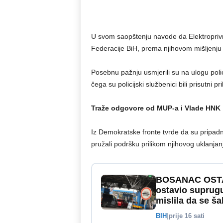
U svom saopštenju navode da Elektropriv
Federacije BiH, prema njihovom mišljenju 
Posebnu pažnju usmjerili su na ulogu poli
čega su policijski službenici bili prisutni pr
Traže odgovore od MUP-a i Vlade HNK
Iz Demokratske fronte tvrde da su pripadnic
pružali podršku prilikom njihovog uklanjan
BOSANAC OSTA
ostavio suprugu
mislila da se šal
BIH
|
prije 16 sati