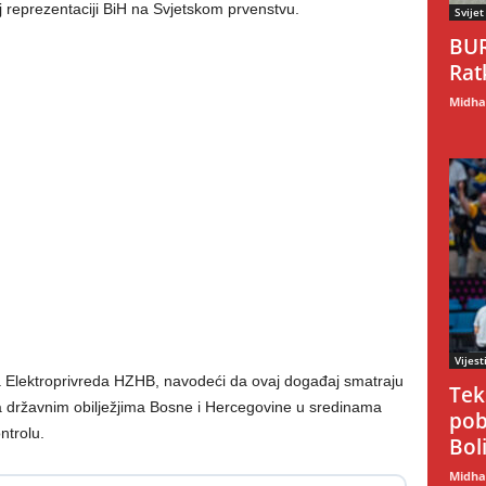
j reprezentaciji BiH na Svjetskom prvenstvu.
Svijet
BUR
Rat
Midhat
Vijest
a Elektroprivreda HZHB, navodeći da ovaj događaj smatraju
Tek
državnim obilježjima Bosne i Hercegovine u sredinama
pob
ntrolu.
Boli
Midhat