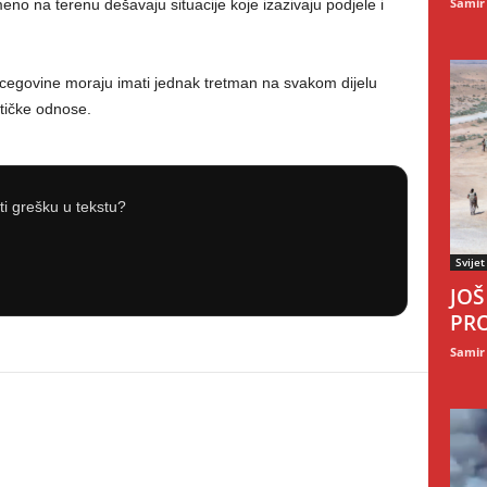
Samir
no na terenu dešavaju situacije koje izazivaju podjele i
rcegovine moraju imati jednak tretman na svakom dijelu
itičke odnose.
iti grešku u tekstu?
Svijet
JOŠ
PRO
Samir