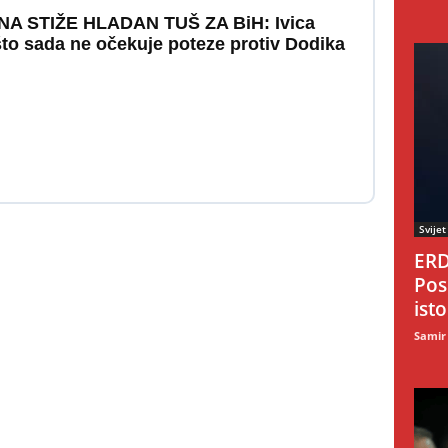
A STIŽE HLADAN TUŠ ZA BiH: Ivica
ašto sada ne očekuje poteze protiv Dodika
Svijet
ERD
Pos
ist
Samir