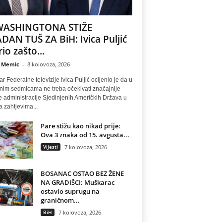
WASHINGTONA STIŽE
DAN TUŠ ZA BiH: Ivica Puljić
io zašto...
 Memic
-
8 kolovoza, 2026
r Federalne televizije Ivica Puljić ocijenio je da u
nim sedmicama ne treba očekivati značajnije
 administracije Sjedinjenih Američkih Država u
a zahtjevima...
Pare stižu kao nikad prije:
Ova 3 znaka od 15. avgusta...
Vijesti
7 kolovoza, 2026
BOSANAC OSTAO BEZ ŽENE
NA GRADIŠCI: Muškarac
ostavio suprugu na
graničnom...
BiH
7 kolovoza, 2026