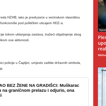
reda HZHB, iako je preduzeće u većinskom vlasništvu
funkcioniše pod političkim uticajem HDZ-a.
Vijest
cije tokom uklanjanja zastava, tražeći objašnjenje zbog
Ple
ilikom ove aktivnosti.
upo
rea
Midhat
i policije u Čapljini, umjesto zaštite državnih simbola,
ja.
O BEZ ŽENE NA GRADIŠCI: Muškarac
 na graničnom prelazu i odjurio, ona
i