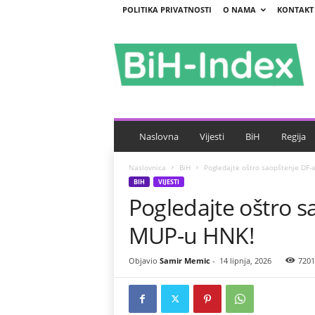
POLITIKA PRIVATNOSTI
O NAMA
KONTAKT
B
i
H
-
I
n
d
e
Naslovna
Vijesti
BiH
Regija
x
Naslovnica
BiH
Pogledajte oštro saopštenje DF
BIH
VIJESTI
Pogledajte oštro 
MUP-u HNK!
Objavio
Samir Memic
-
14 lipnja, 2026
7201