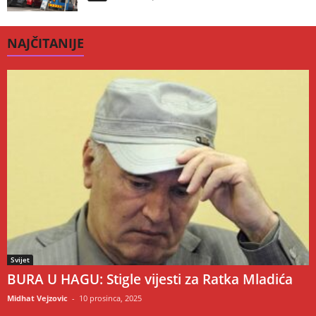
NAJČITANIJE
Svijet
BURA U HAGU: Stigle vijesti za Ratka Mladića
Midhat Vejzovic
-
10 prosinca, 2025