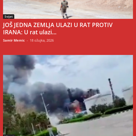
Svijet
JOŠ JEDNA ZEMLJA ULAZI U RAT PROTIV
IRANA: U rat ulazi...
Samir Memic
-
18 ožujka, 2026