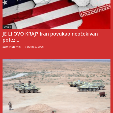
Svijet
JE LI OVO KRAJ? Iran povukao neočekivan
potez…
Samir Memic
-
7 travnja, 2026