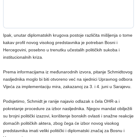
Ipak, unutar diplomatskih krugova postoje različita mišljenja o tome
kakav profil novog visokog predstavnika je potreban Bosni i
Hercegovini, posebno u trenutku učestalih političkih sukoba i
institucionalnih kriza.
Prema informacijama iz međunarodnih izvora, pitanje Schmidtovog
nasljednika moglo bi biti otvoreno već na sjednici Upravnog odbora
Vijeća za implementaciju mira, zakazanoj za 3. i 4. juni u Sarajevu.
Podsjetimo, Schmidt je ranije najavio odlazak s čela OHR-a i
pokretanje procedure za izbor nasljednika. Njegov mandat obilježili
su brojni politički izazovi, korištenje bonskih ovlasti i snažne reakcije
domaćih političkih aktera, zbog čega će izbor novog visokog
predstavnika imati veliki politički i diplomatski značaj za Bosnu i