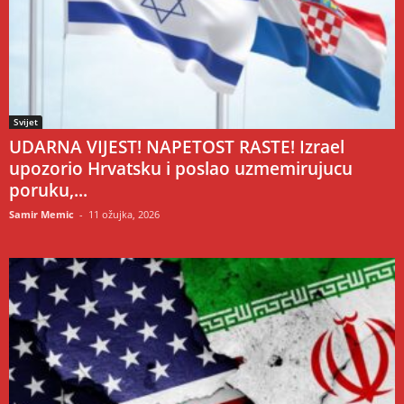
Svijet
UDARNA VIJEST! NAPETOST RASTE! Izrael
upozorio Hrvatsku i poslao uzmemirujucu
poruku,...
Samir Memic
-
11 ožujka, 2026