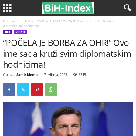
Naslovnica
BiH
“POČELA JE BORBA ZA OHR!” Ovo ime sada kruži svim
diplomatskim hodnicima!
BIH
VIJESTI
“POČELA JE BORBA ZA OHR!” Ovo
ime sada kruži svim diplomatskim
hodnicima!
Objavio
Samir Memic
-
17 svibnja, 2026
6345