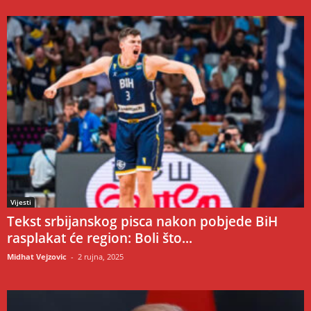
Vijesti
Tekst srbijanskog pisca nakon pobjede BiH
rasplakat će region: Boli što...
Midhat Vejzovic
-
2 rujna, 2025