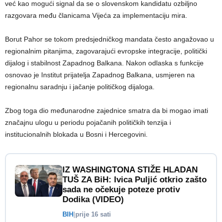
već kao mogući signal da se o slovenskom kandidatu ozbiljno
razgovara među članicama Vijeća za implementaciju mira.
Borut Pahor se tokom predsjedničkog mandata često angažovao u
regionalnim pitanjima, zagovarajući evropske integracije, politički
dijalog i stabilnost Zapadnog Balkana. Nakon odlaska s funkcije
osnovao je Institut prijatelja Zapadnog Balkana, usmjeren na
regionalnu saradnju i jačanje političkog dijaloga.
Zbog toga dio međunarodne zajednice smatra da bi mogao imati
značajnu ulogu u periodu pojačanih političkih tenzija i
institucionalnih blokada u Bosni i Hercegovini.
IZ WASHINGTONA STIŽE HLADAN
TUŠ ZA BiH: Ivica Puljić otkrio zašto
sada ne očekuje poteze protiv
Dodika (VIDEO)
BIH
|
prije 16 sati