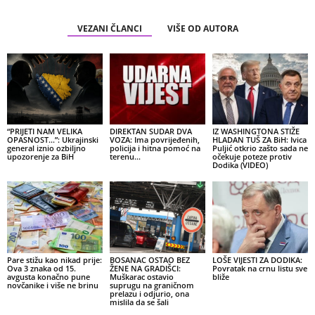
VEZANI ČLANCI
VIŠE OD AUTORA
“PRIJETI NAM VELIKA
DIREKTAN SUDAR DVA
IZ WASHINGTONA STIŽE
OPASNOST…”: Ukrajinski
VOZA: Ima povrijeđenih,
HLADAN TUŠ ZA BiH: Ivica
general iznio ozbiljno
policija i hitna pomoć na
Puljić otkrio zašto sada ne
upozorenje za BiH
terenu…
očekuje poteze protiv
Dodika (VIDEO)
Pare stižu kao nikad prije:
BOSANAC OSTAO BEZ
LOŠE VIJESTI ZA DODIKA:
Ova 3 znaka od 15.
ŽENE NA GRADIŠCI:
Povratak na crnu listu sve
avgusta konačno pune
Muškarac ostavio
bliže
novčanike i više ne brinu
suprugu na graničnom
prelazu i odjurio, ona
mislila da se šali