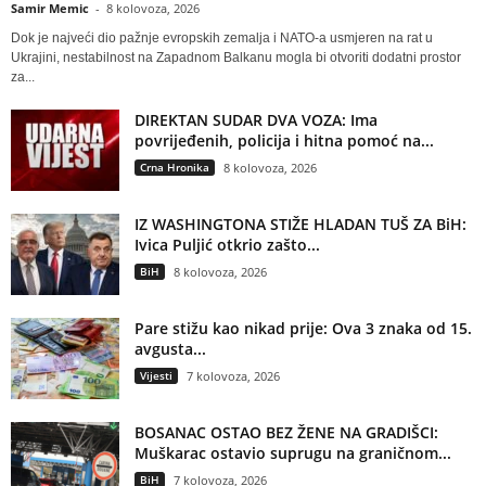
Samir Memic
-
8 kolovoza, 2026
Dok je najveći dio pažnje evropskih zemalja i NATO-a usmjeren na rat u
Ukrajini, nestabilnost na Zapadnom Balkanu mogla bi otvoriti dodatni prostor
za...
DIREKTAN SUDAR DVA VOZA: Ima
povrijeđenih, policija i hitna pomoć na...
Crna Hronika
8 kolovoza, 2026
IZ WASHINGTONA STIŽE HLADAN TUŠ ZA BiH:
Ivica Puljić otkrio zašto...
BiH
8 kolovoza, 2026
Pare stižu kao nikad prije: Ova 3 znaka od 15.
avgusta...
Vijesti
7 kolovoza, 2026
BOSANAC OSTAO BEZ ŽENE NA GRADIŠCI:
Muškarac ostavio suprugu na graničnom...
BiH
7 kolovoza, 2026