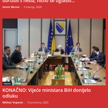
obrušili s neba, hitno se oglasio...
Samir Memic
-
3 travnja, 2026
Vijesti
KONAČNO: Vijeće ministara BiH donijelo
odluku
Midhat Vejzovic
-
10 prosinca, 2025