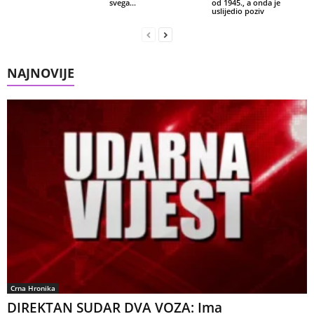
svega…
od 1945., a onda je
uslijedio poziv
NAJNOVIJE
Crna Hronika
DIREKTAN SUDAR DVA VOZA: Ima