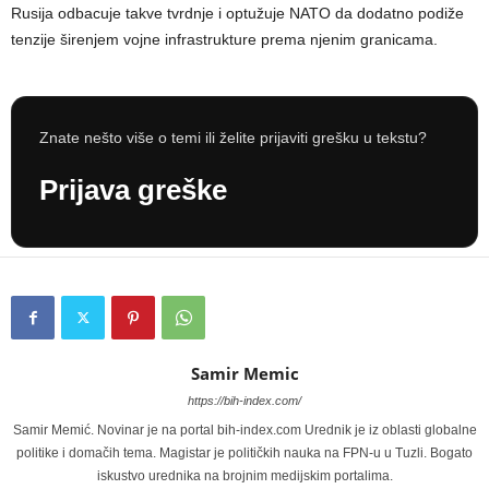
Rusija odbacuje takve tvrdnje i optužuje NATO da dodatno podiže
tenzije širenjem vojne infrastrukture prema njenim granicama.
Znate nešto više o temi ili želite prijaviti grešku u tekstu?
Prijava greške
Samir Memic
https://bih-index.com/
Samir Memić. Novinar je na portal bih-index.com Urednik je iz oblasti globalne
politike i domačih tema. Magistar je političkih nauka na FPN-u u Tuzli. Bogato
iskustvo urednika na brojnim medijskim portalima.