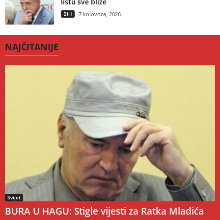
listu sve bliže
BiH
7 kolovoza, 2026
NAJČITANIJE
Svijet
BURA U HAGU: Stigle vijesti za Ratka Mladića