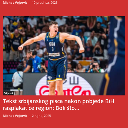
Midhat Vejzovic
-
10 prosinca, 2025
Vijesti
Tekst srbijanskog pisca nakon pobjede BiH
rasplakat će region: Boli što...
Midhat Vejzovic
-
2 rujna, 2025