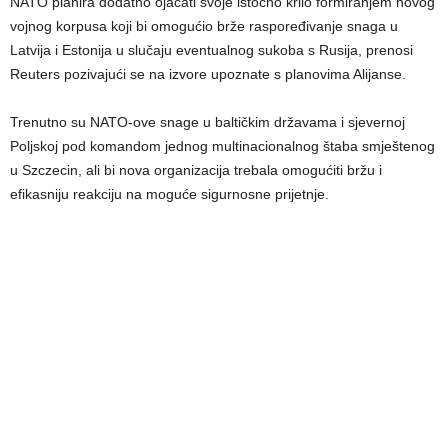
NATO planira dodatno ojačati svoje istočno krilo formiranjem novog
vojnog korpusa koji bi omogućio brže raspoređivanje snaga u
Latvija i Estonija u slučaju eventualnog sukoba s Rusija, prenosi
Reuters pozivajući se na izvore upoznate s planovima Alijanse.
Trenutno su NATO-ove snage u baltičkim državama i sjevernoj
Poljskoj pod komandom jednog multinacionalnog štaba smještenog
u Szczecin, ali bi nova organizacija trebala omogućiti bržu i
efikasniju reakciju na moguće sigurnosne prijetnje.