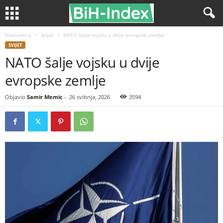
Naslovnica
Svijet
NATO šalje vojsku u dvije evropske zemlje
SVIJET
NATO šalje vojsku u dvije
evropske zemlje
Objavio
Samir Memic
-
26 svibnja, 2026
3594