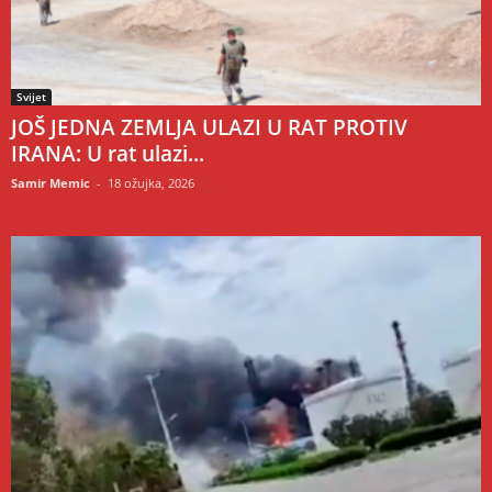
Svijet
JOŠ JEDNA ZEMLJA ULAZI U RAT PROTIV
IRANA: U rat ulazi...
Samir Memic
-
18 ožujka, 2026