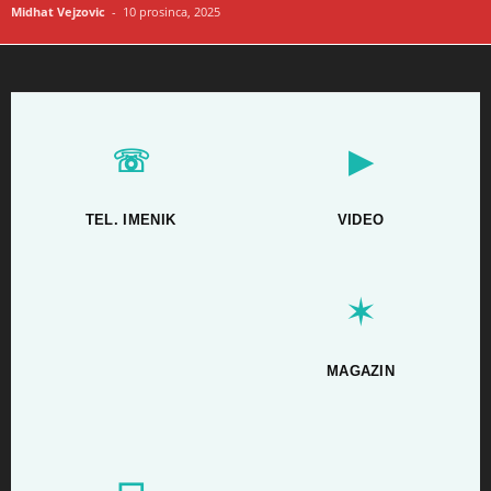
Midhat Vejzovic
-
10 prosinca, 2025
☏
▶
TEL. IMENIK
VIDEO
✶
MAGAZIN
▭