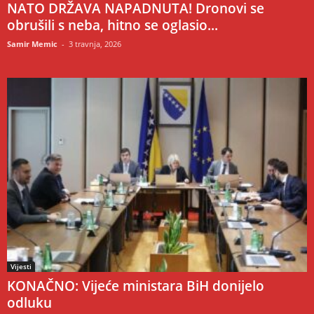
NATO DRŽAVA NAPADNUTA! Dronovi se
obrušili s neba, hitno se oglasio...
Samir Memic
-
3 travnja, 2026
Vijesti
KONAČNO: Vijeće ministara BiH donijelo
odluku