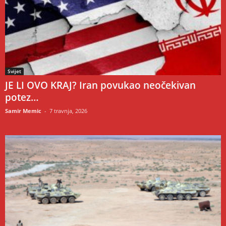
Svijet
JE LI OVO KRAJ? Iran povukao neočekivan
potez…
Samir Memic
-
7 travnja, 2026