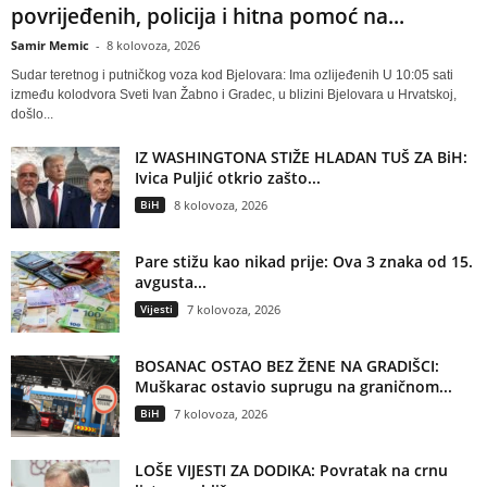
povrijeđenih, policija i hitna pomoć na...
Samir Memic
-
8 kolovoza, 2026
Sudar teretnog i putničkog voza kod Bjelovara: Ima ozlijeđenih U 10:05 sati
između kolodvora Sveti Ivan Žabno i Gradec, u blizini Bjelovara u Hrvatskoj,
došlo...
IZ WASHINGTONA STIŽE HLADAN TUŠ ZA BiH:
Ivica Puljić otkrio zašto...
BiH
8 kolovoza, 2026
Pare stižu kao nikad prije: Ova 3 znaka od 15.
avgusta...
Vijesti
7 kolovoza, 2026
BOSANAC OSTAO BEZ ŽENE NA GRADIŠCI:
Muškarac ostavio suprugu na graničnom...
BiH
7 kolovoza, 2026
LOŠE VIJESTI ZA DODIKA: Povratak na crnu