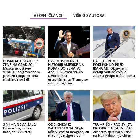
VEZANI ČLANCI
VIŠE OD AUTORA
BOSANAC OSTAO BEZ
PRVI MUSLIMAN U
DA LI JE TRUMP
ŽENE NA GRADIŠCI:
HISTORIJI AMERIKE NA
POKLEKNUO PRED
Muškarac ostavio
KORAK DO SENATA:
IRANOM?: Objavljeni
suprugu na graničnom
Abdul El-Sayed srušio
detalji odluke koja je
prelazu i odjurio, ona
favoritkinju
zatekla geopolitičku scenu
mislila da se šali
establišmenta, Trump se
odmah oglasio
S NJIMA NEMA ŠALE:
ODBIJENICA IZ
TRUMP ŠOKIRAO SVIJET,
Bosanci rigorozno
WASHINGTONA: Stigle
PREOKRET U ZADNJI ČAS:
kažnjeni u Austriji
loše vijesti za Beograd, ali
Amerika spremala udar
ni to nije najgore od
na Iran kakav nije viđen