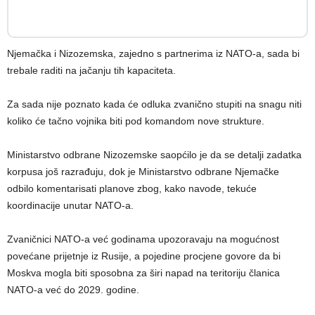
Njemačka i Nizozemska, zajedno s partnerima iz NATO-a, sada bi
trebale raditi na jačanju tih kapaciteta.
Za sada nije poznato kada će odluka zvanično stupiti na snagu niti
koliko će tačno vojnika biti pod komandom nove strukture.
Ministarstvo odbrane Nizozemske saopćilo je da se detalji zadatka
korpusa još razrađuju, dok je Ministarstvo odbrane Njemačke
odbilo komentarisati planove zbog, kako navode, tekuće
koordinacije unutar NATO-a.
Zvaničnici NATO-a već godinama upozoravaju na mogućnost
povećane prijetnje iz Rusije, a pojedine procjene govore da bi
Moskva mogla biti sposobna za širi napad na teritoriju članica
NATO-a već do 2029. godine.