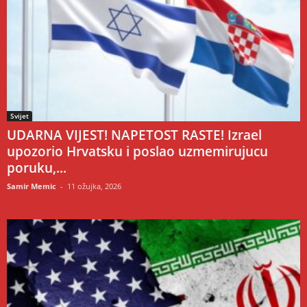
Svijet
UDARNA VIJEST! NAPETOST RASTE! Izrael
upozorio Hrvatsku i poslao uzmemirujucu
poruku,...
Samir Memic
-
11 ožujka, 2026