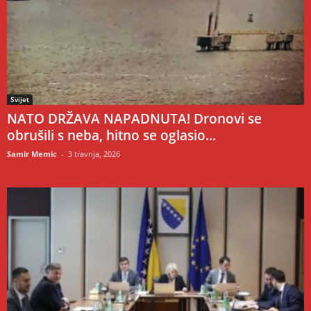
Svijet
NATO DRŽAVA NAPADNUTA! Dronovi se
obrušili s neba, hitno se oglasio...
Samir Memic
-
3 travnja, 2026