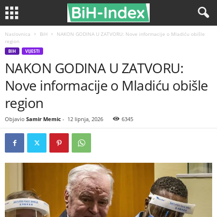
Naslovnica
BiH
NAKON GODINA U ZATVORU: Nove informacije o Mladiću obišle
region
BIH
VIJESTI
NAKON GODINA U ZATVORU:
Nove informacije o Mladiću obišle
region
Objavio
Samir Memic
-
12 lipnja, 2026
6345