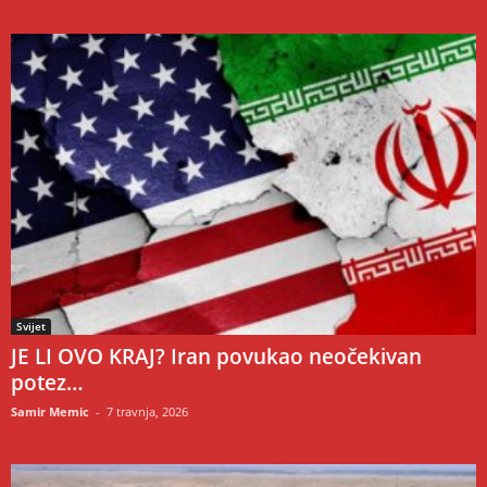
Svijet
JE LI OVO KRAJ? Iran povukao neočekivan
potez…
Samir Memic
-
7 travnja, 2026