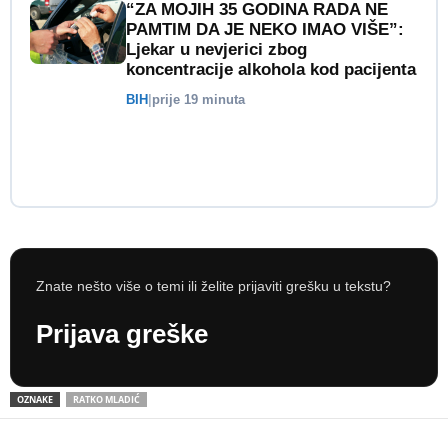
“ZA MOJIH 35 GODINA RADA NE
PAMTIM DA JE NEKO IMAO VIŠE”:
Ljekar u nevjerici zbog
koncentracije alkohola kod pacijenta
BIH
|
prije 19 minuta
Znate nešto više o temi ili želite prijaviti grešku u tekstu?
Prijava greške
OZNAKE
RATKO MLADIĆ