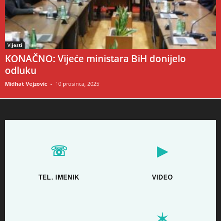
Vijesti
KONAČNO: Vijeće ministara BiH donijelo
odluku
Midhat Vejzovic
-
10 prosinca, 2025
☏
▶
TEL. IMENIK
VIDEO
✶