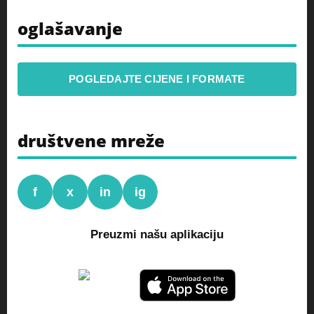
oglašavanje
POGLEDAJTE CIJENE I FORMATE
društvene mreže
f
x
in
ig
Preuzmi našu aplikaciju