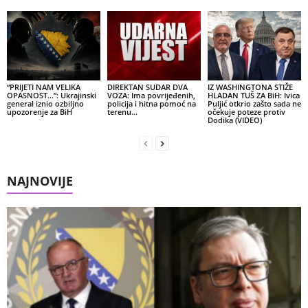
“PRIJETI NAM VELIKA
DIREKTAN SUDAR DVA
IZ WASHINGTONA STIŽE
OPASNOST…”: Ukrajinski
VOZA: Ima povrijeđenih,
HLADAN TUŠ ZA BiH: Ivica
general iznio ozbiljno
policija i hitna pomoć na
Puljić otkrio zašto sada ne
upozorenje za BiH
terenu…
očekuje poteze protiv
Dodika (VIDEO)
NAJNOVIJE