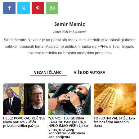
Samir Memic
https://bih-index.com/
Samir Memić. Novinar je na portal bih-index.com Urednik je iz oblasti globalne
politike i domačih tema. Magistar je političkih nauka na FPN-u u Tuzli. Bogato
iskustvo urednika na brojnim medijskim portalima.
VEZANI ČLANCI
VIŠE OD AUTORA
HELEZ POVUKAO RUČNU?
“ZA MOJIH 35 GODINA
TOPLOTNI VAL STIŽE: Evo
Nova poruka Vučiću
RADA NE PAMTIM DA JE
šta nas čeka narednih
privukla veliku pažnju
NEKO IMAO VIŠE”: Ljekar
dana
u nevjerici zbog
koncentracije alkohola
kod pacijenta