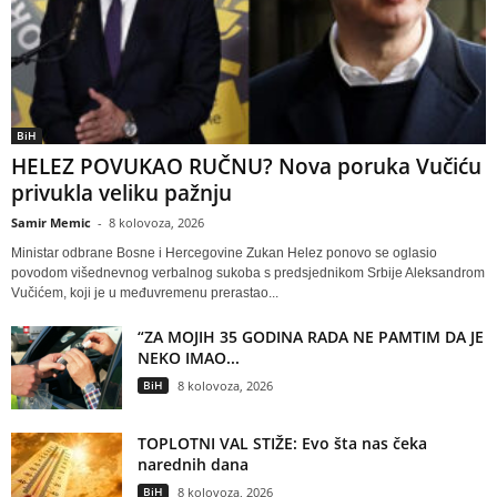
BiH
HELEZ POVUKAO RUČNU? Nova poruka Vučiću
privukla veliku pažnju
Samir Memic
-
8 kolovoza, 2026
Ministar odbrane Bosne i Hercegovine Zukan Helez ponovo se oglasio
povodom višednevnog verbalnog sukoba s predsjednikom Srbije Aleksandrom
Vučićem, koji je u međuvremenu prerastao...
“ZA MOJIH 35 GODINA RADA NE PAMTIM DA JE
NEKO IMAO...
BiH
8 kolovoza, 2026
TOPLOTNI VAL STIŽE: Evo šta nas čeka
narednih dana
BiH
8 kolovoza, 2026