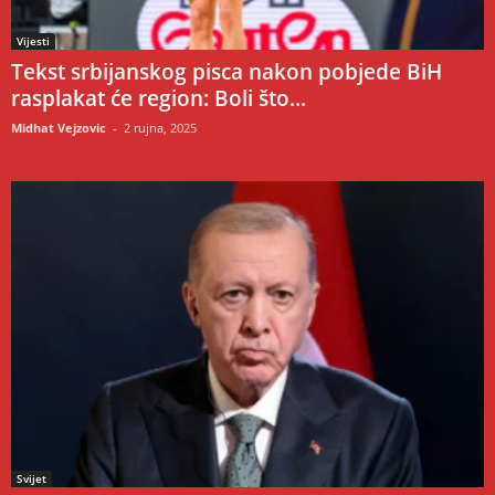
Vijesti
Tekst srbijanskog pisca nakon pobjede BiH
rasplakat će region: Boli što...
Midhat Vejzovic
-
2 rujna, 2025
Svijet