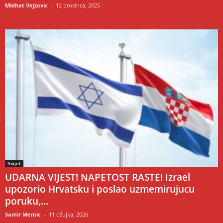
Midhat Vejzovic
-
12 prosinca, 2025
Svijet
UDARNA VIJEST! NAPETOST RASTE! Izrael
upozorio Hrvatsku i poslao uzmemirujucu
poruku,...
Samir Memic
-
11 ožujka, 2026