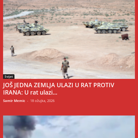
Svijet
JOŠ JEDNA ZEMLJA ULAZI U RAT PROTIV
IRANA: U rat ulazi...
Samir Memic
-
18 ožujka, 2026