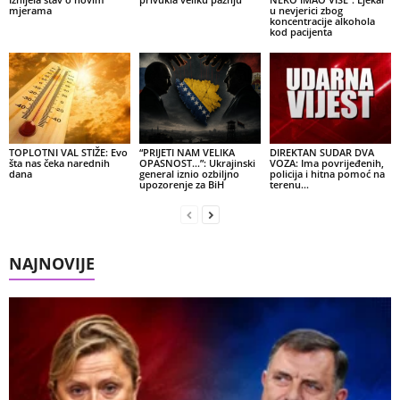
mjerama
u nevjerici zbog
koncentracije alkohola
kod pacijenta
TOPLOTNI VAL STIŽE: Evo
“PRIJETI NAM VELIKA
DIREKTAN SUDAR DVA
šta nas čeka narednih
OPASNOST…”: Ukrajinski
VOZA: Ima povrijeđenih,
dana
general iznio ozbiljno
policija i hitna pomoć na
upozorenje za BiH
terenu…
NAJNOVIJE