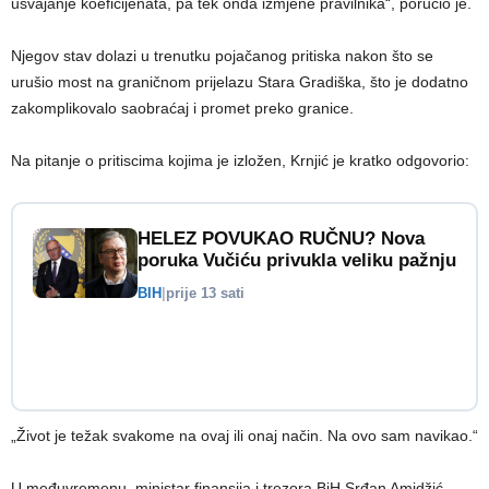
usvajanje koeficijenata, pa tek onda izmjene pravilnika“, poručio je.
Njegov stav dolazi u trenutku pojačanog pritiska nakon što se
urušio most na graničnom prijelazu Stara Gradiška, što je dodatno
zakomplikovalo saobraćaj i promet preko granice.
Na pitanje o pritiscima kojima je izložen, Krnjić je kratko odgovorio:
HELEZ POVUKAO RUČNU? Nova
poruka Vučiću privukla veliku pažnju
BIH
|
prije 13 sati
„Život je težak svakome na ovaj ili onaj način. Na ovo sam navikao.“
U međuvremenu, ministar finansija i trezora BiH Srđan Amidžić