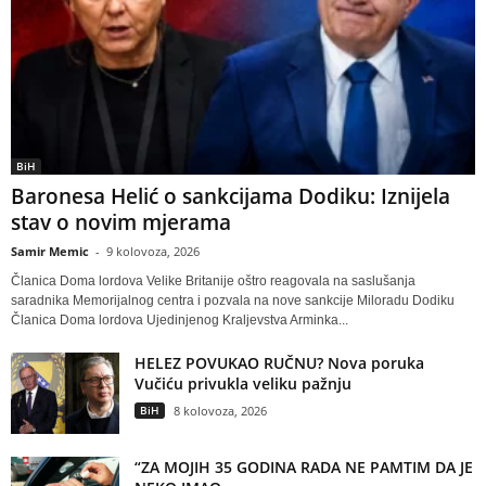
BiH
Baronesa Helić o sankcijama Dodiku: Iznijela
stav o novim mjerama
Samir Memic
-
9 kolovoza, 2026
Članica Doma lordova Velike Britanije oštro reagovala na saslušanja
saradnika Memorijalnog centra i pozvala na nove sankcije Miloradu Dodiku
Članica Doma lordova Ujedinjenog Kraljevstva Arminka...
HELEZ POVUKAO RUČNU? Nova poruka
Vučiću privukla veliku pažnju
BiH
8 kolovoza, 2026
“ZA MOJIH 35 GODINA RADA NE PAMTIM DA JE