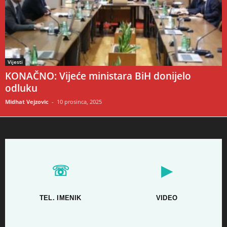
Vijesti
KONAČNO: Vijeće ministara BiH donijelo
odluku
Midhat Vejzovic
-
10 prosinca, 2025
☏
▶
TEL. IMENIK
VIDEO