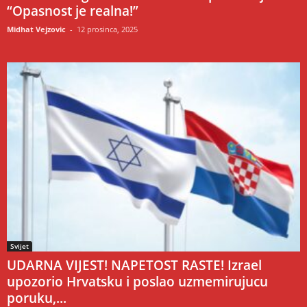
“Opasnost je realna!”
Midhat Vejzovic
-
12 prosinca, 2025
Svijet
UDARNA VIJEST! NAPETOST RASTE! Izrael
upozorio Hrvatsku i poslao uzmemirujucu
poruku,...