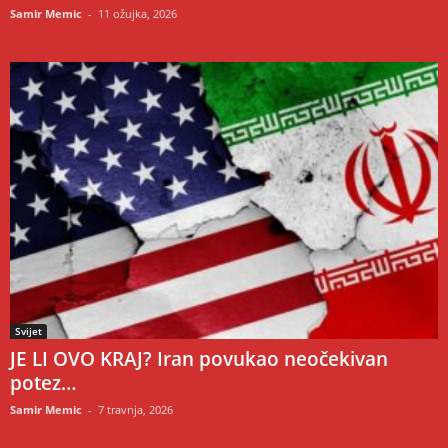
Samir Memic
-
11 ožujka, 2026
Svijet
JE LI OVO KRAJ? Iran povukao neočekivan
potez…
Samir Memic
-
7 travnja, 2026