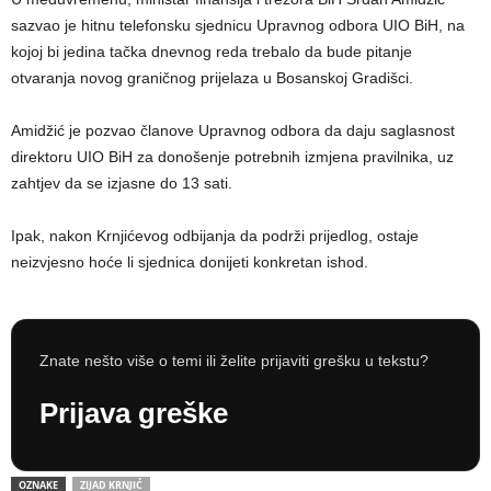
sazvao je hitnu telefonsku sjednicu Upravnog odbora UIO BiH, na
kojoj bi jedina tačka dnevnog reda trebalo da bude pitanje
otvaranja novog graničnog prijelaza u Bosanskoj Gradišci.
Amidžić je pozvao članove Upravnog odbora da daju saglasnost
direktoru UIO BiH za donošenje potrebnih izmjena pravilnika, uz
zahtjev da se izjasne do 13 sati.
Ipak, nakon Krnjićevog odbijanja da podrži prijedlog, ostaje
neizvjesno hoće li sjednica donijeti konkretan ishod.
Znate nešto više o temi ili želite prijaviti grešku u tekstu?
Prijava greške
OZNAKE
ZIJAD KRNJIĆ