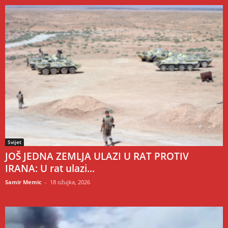
Svijet
JOŠ JEDNA ZEMLJA ULAZI U RAT PROTIV
IRANA: U rat ulazi...
Samir Memic
-
18 ožujka, 2026