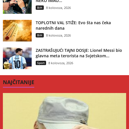
NEKO IMAO...
BiH
8 kolovoza, 2026
TOPLOTNI VAL STIŽE: Evo šta nas čeka
narednih dana
BiH
8 kolovoza, 2026
ZASTRAŠUJUĆI TAJNI DOSJE: Lionel Messi bio
glavna meta terorista na Svjetskom...
Sport
8 kolovoza, 2026
NAJČITANIJE