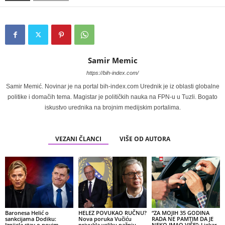
Samir Memic
https://bih-index.com/
Samir Memić. Novinar je na portal bih-index.com Urednik je iz oblasti globalne
politike i domačih tema. Magistar je političkih nauka na FPN-u u Tuzli. Bogato
iskustvo urednika na brojnim medijskim portalima.
VEZANI ČLANCI
VIŠE OD AUTORA
Baronesa Helić o
HELEZ POVUKAO RUČNU?
“ZA MOJIH 35 GODINA
sankcijama Dodiku:
Nova poruka Vučiću
RADA NE PAMTIM DA JE
Iznijela stav o novim
privukla veliku pažnju
NEKO IMAO VIŠE”: Ljekar