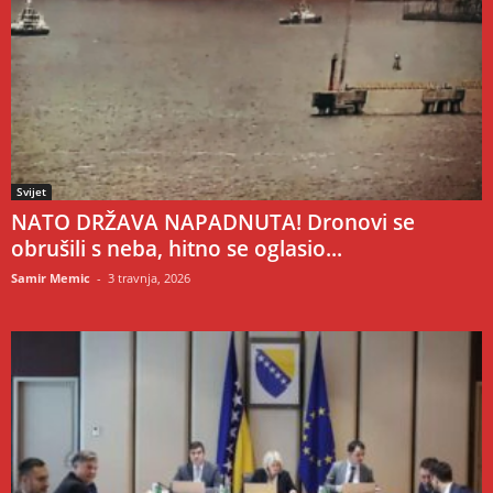
Svijet
NATO DRŽAVA NAPADNUTA! Dronovi se
obrušili s neba, hitno se oglasio...
Samir Memic
-
3 travnja, 2026