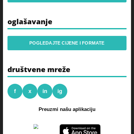
oglašavanje
POGLEDAJTE CIJENE I FORMATE
društvene mreže
f
x
in
ig
Preuzmi našu aplikaciju