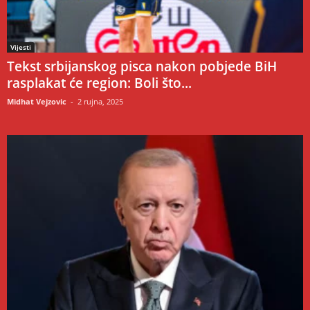
Vijesti
Tekst srbijanskog pisca nakon pobjede BiH
rasplakat će region: Boli što...
Midhat Vejzovic
-
2 rujna, 2025