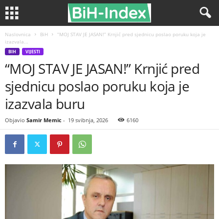
Naslovnica
BiH
“MOJ STAV JE JASAN!” Krnjić pred sjednicu poslao poruku koja je
izazvala...
BIH
VIJESTI
“MOJ STAV JE JASAN!” Krnjić pred
sjednicu poslao poruku koja je
izazvala buru
Objavio
Samir Memic
-
19 svibnja, 2026
6160