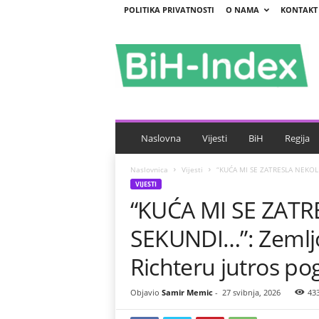
POLITIKA PRIVATNOSTI
O NAMA
KONTAKT
B
i
H
-
I
n
d
e
Naslovna
Vijesti
BiH
Regija
x
Naslovnica
Vijesti
“KUĆA MI SE ZATRESLA NEKOLIK
VIJESTI
“KUĆA MI SE ZAT
SEKUNDI…”: Zemljo
Richteru jutros p
Objavio
Samir Memic
-
27 svibnja, 2026
43