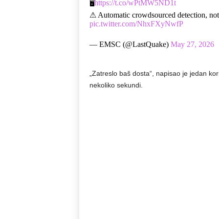
🖥
https://t.co/wPtMW5ND1t
⚠ Automatic crowdsourced detection, not s
pic.twitter.com/NhxFXyNwfP
— EMSC (@LastQuake)
May 27, 2026
„Zatreslo baš dosta“, napisao je jedan ko
nekoliko sekundi.