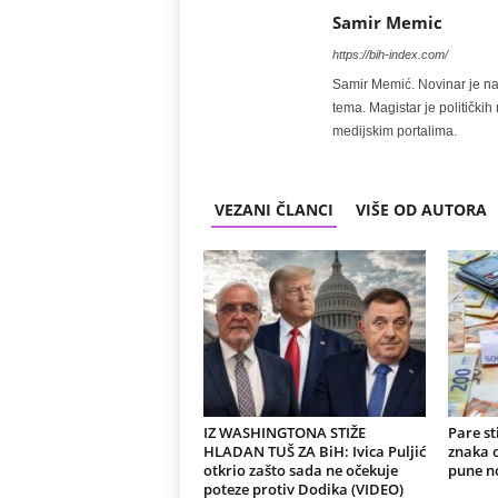
Samir Memic
https://bih-index.com/
Samir Memić. Novinar je na 
tema. Magistar je politički
medijskim portalima.
VEZANI ČLANCI
VIŠE OD AUTORA
IZ WASHINGTONA STIŽE
Pare st
HLADAN TUŠ ZA BiH: Ivica Puljić
znaka 
otkrio zašto sada ne očekuje
pune no
poteze protiv Dodika (VIDEO)