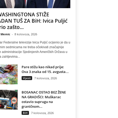
WASHINGTONA STIŽE
DAN TUŠ ZA BiH: Ivica Puljić
io zašto...
 Memic
-
8 kolovoza, 2026
r Federalne televizije Ivica Puljić ocijenio je da u
nim sedmicama ne treba očekivati značajnije
 administracije Sjedinjenih Američkih Država u
a zahtjevima...
Pare stižu kao nikad prije:
Ova 3 znaka od 15. avgusta...
Vijesti
7 kolovoza, 2026
BOSANAC OSTAO BEZ ŽENE
NA GRADIŠCI: Muškarac
ostavio suprugu na
graničnom...
BiH
7 kolovoza, 2026