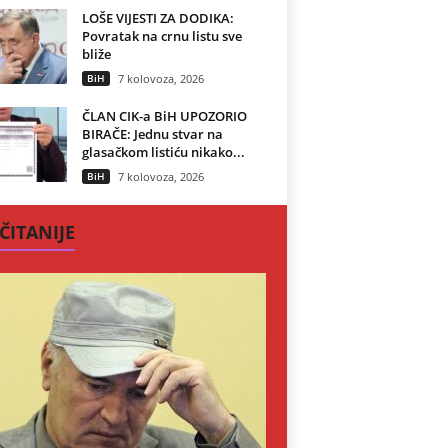
LOŠE VIJESTI ZA DODIKA:
Povratak na crnu listu sve
bliže
BiH
7 kolovoza, 2026
ČLAN CIK-a BiH UPOZORIO
BIRAČE: Jednu stvar na
glasačkom listiću nikako...
BiH
7 kolovoza, 2026
ČITANIJE