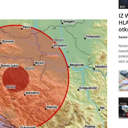
BiH
IZ 
HLA
otkr
Samir
Novina
nared
poteze
vezi s