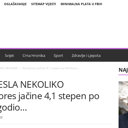
OGLAŠAVANJE
SITEMAP VIJESTI
MINIMALNA PLATA U FBIH
Svijet
Crna Hronika
Sport
Zdravlje i Ljepota
O SEKUNDI…”: Zemljores jačine 4,1 stepen po Richteru...
NAJ
RESLA NEKOLIKO
res jačine 4,1 stepen po
ogodio…
33