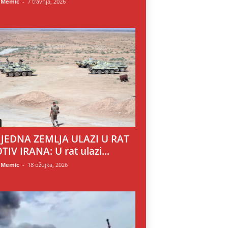
 Memic
-
7 travnja, 2026
 JEDNA ZEMLJA ULAZI U RAT
TIV IRANA: U rat ulazi...
 Memic
-
18 ožujka, 2026