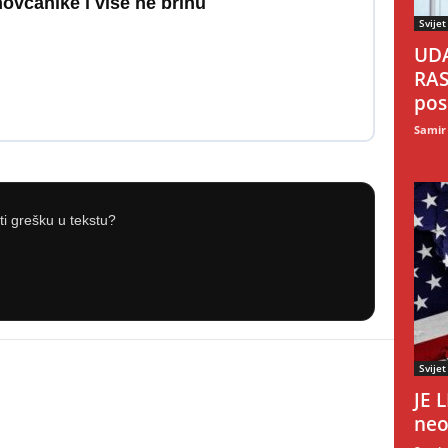
včanike i više ne brinu
Svijet
UDA
RAS
pos
Samir
iti grešku u tekstu?
Svijet
JE 
neo