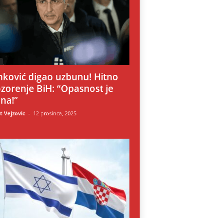
i
nković digao uzbunu! Hitno
zorenje BiH: “Opasnost je
lna!”
 Vejzovic
-
12 prosinca, 2025