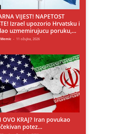
RNA VIJEST! NAPETOST
TE! Izrael upozorio Hrvatsku i
lao uzmemirujucu poruku,...
 Memic
-
11 ožujka, 2026
LI OVO KRAJ? Iran povukao
čekivan potez…