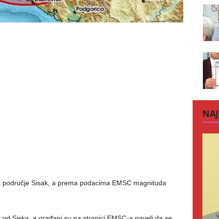
NAJ
as područje Sisak, a prema podacima EMSC magnituda
.
a od Siska, a građani su na stranici EMSC-a naveli da se