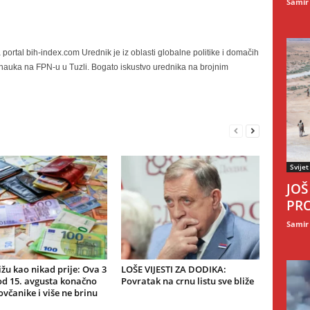
Samir
portal bih-index.com Urednik je iz oblasti globalne politike i domačih
h nauka na FPN-u u Tuzli. Bogato iskustvo urednika na brojnim
Svijet
JOŠ
PRO
Samir
ižu kao nikad prije: Ova 3
LOŠE VIJESTI ZA DODIKA:
od 15. avgusta konačno
Povratak na crnu listu sve bliže
včanike i više ne brinu