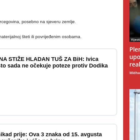
Hercegovina, posebno na sjeveru zemlje.
terijalnoj šteti ili povrijeđenim osobama.
Vijest
Ple
upo
A STIŽE HLADAN TUŠ ZA BiH: Ivica
rea
ašto sada ne očekuje poteze protiv Dodika
Midhat
nikad prije: Ova 3 znaka od 15. avgusta