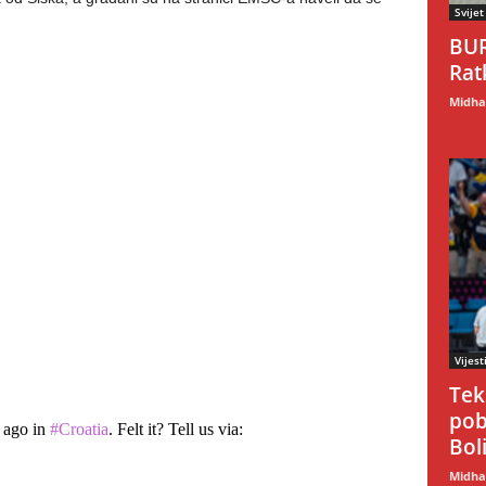
Svijet
BUR
Rat
Midhat
Vijest
Tek
pob
c ago in
#Croatia
. Felt it? Tell us via:
Boli
Midhat