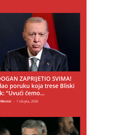
OGAN ZAPRIJETIO SVIMA!
lao poruku koja trese Bliski
ok: “Uvući ćemo...
 Memic
-
1 ožujka, 2026