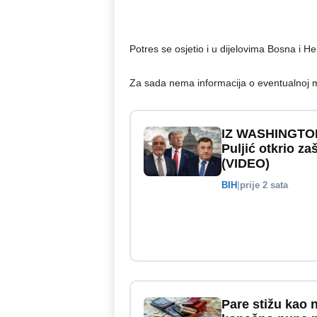
Potres se osjetio i u dijelovima Bosna i 
Za sada nema informacija o eventualnoj ma
IZ WASHINGTON
Puljić otkrio z
(VIDEO)
BIH
|
prije 2 sata
Pare stižu kao 