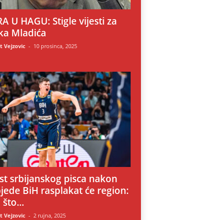
A U HAGU: Stigle vijesti za
ka Mladića
 Vejzovic
-
10 prosinca, 2025
i
st srbijanskog pisca nakon
jede BiH rasplakat će region:
 što...
 Vejzovic
-
2 rujna, 2025