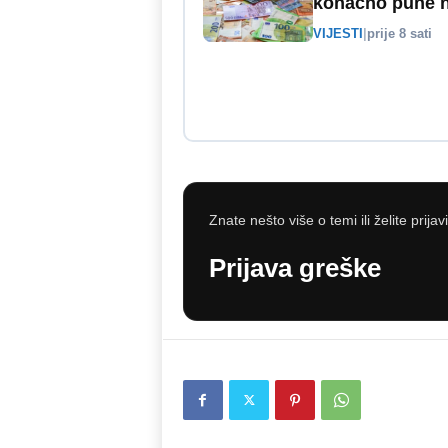
konačno pune no
VIJESTI
|
prije 8 sati
Znate nešto više o temi ili želite prijav
Prijava greške