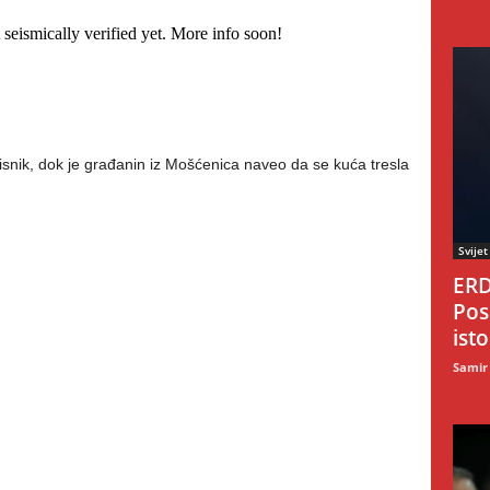
eismically verified yet. More info soon!
risnik, dok je građanin iz Mošćenica naveo da se kuća tresla
Svijet
ERD
Pos
ist
Samir