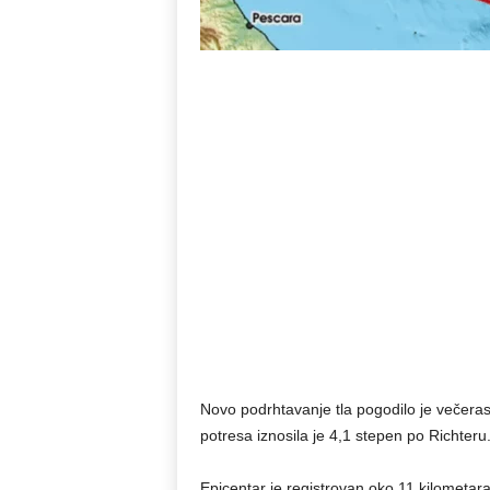
Novo podrhtavanje tla pogodilo je večer
potresa iznosila je 4,1 stepen po Richteru
Epicentar je registrovan oko 11 kilometar