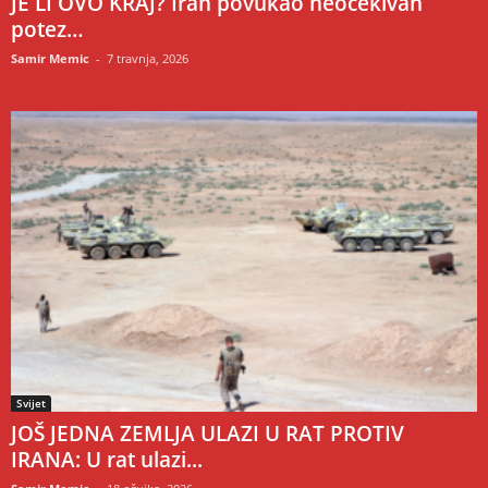
JE LI OVO KRAJ? Iran povukao neočekivan
potez…
Samir Memic
-
7 travnja, 2026
Svijet
JOŠ JEDNA ZEMLJA ULAZI U RAT PROTIV
IRANA: U rat ulazi...