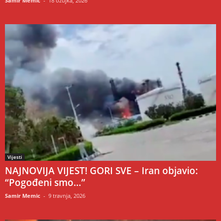
Samir Memic
-
18 ožujka, 2026
Vijesti
NAJNOVIJA VIJEST! GORI SVE – Iran objavio:
“Pogođeni smo…”
Samir Memic
-
9 travnja, 2026