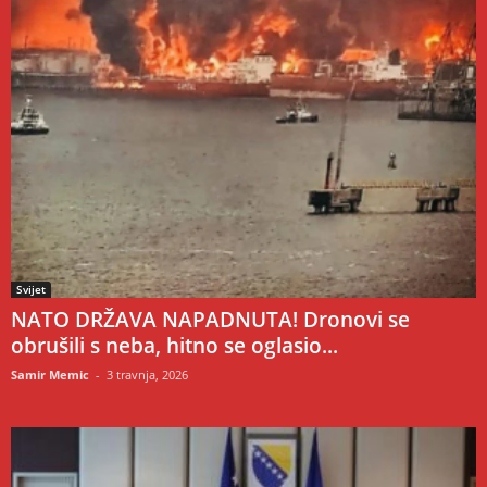
Svijet
NATO DRŽAVA NAPADNUTA! Dronovi se
obrušili s neba, hitno se oglasio...
Samir Memic
-
3 travnja, 2026