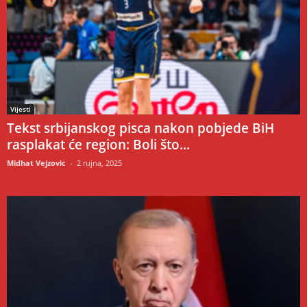
Vijesti
Tekst srbijanskog pisca nakon pobjede BiH
rasplakat će region: Boli što...
Midhat Vejzovic
-
2 rujna, 2025