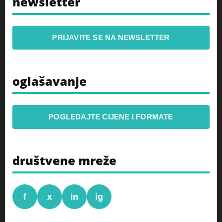
newsletter
PRIJAVITE SE NA NEWSLETTER
oglašavanje
POGLEDAJTE CIJENE I FORMATE
društvene mreže
f
x
in
ig