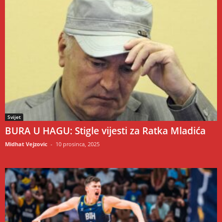
Svijet
BURA U HAGU: Stigle vijesti za Ratka Mladića
Midhat Vejzovic
-
10 prosinca, 2025