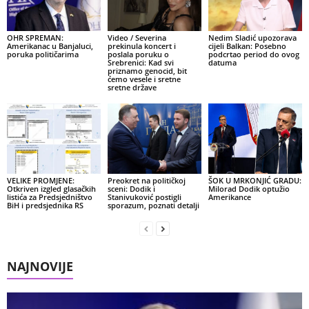
OHR SPREMAN:
Video / Severina
Nedim Sladić upozorava
Amerikanac u Banjaluci,
prekinula koncert i
cijeli Balkan: Posebno
poruka političarima
poslala poruku o
podcrtao period do ovog
Srebrenici: Kad svi
datuma
priznamo genocid, bit
ćemo vesele i sretne
sretne države
VELIKE PROMJENE:
Preokret na političkoj
ŠOK U MRKONJIĆ GRADU:
Otkriven izgled glasačkih
sceni: Dodik i
Milorad Dodik optužio
listića za Predsjedništvo
Stanivuković postigli
Amerikance
BiH i predsjednika RS
sporazum, poznati detalji
NAJNOVIJE