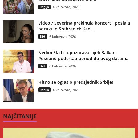
Regija
6 kolovoza, 2026
Video / Severina prekinula koncert i poslala
poruku o Srebrenici: Kad...
BiH
6 kolovoza, 2026
Nedim Sladić upozorava cijeli Balkan:
Posebno podcrtao period do ovog datuma
BiH
6 kolovoza, 2026
Hitno se oglasio predsjednik Srbije!
Regija
6 kolovoza, 2026
NAJČITANIJE