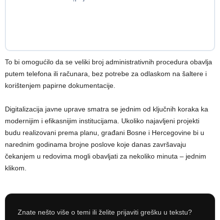
To bi omogućilo da se veliki broj administrativnih procedura obavlja
putem telefona ili računara, bez potrebe za odlaskom na šaltere i
korištenjem papirne dokumentacije.
Digitalizacija javne uprave smatra se jednim od ključnih koraka ka
modernijim i efikasnijim institucijama. Ukoliko najavljeni projekti
budu realizovani prema planu, građani Bosne i Hercegovine bi u
narednim godinama brojne poslove koje danas završavaju
čekanjem u redovima mogli obavljati za nekoliko minuta – jednim
klikom.
Znate nešto više o temi ili želite prijaviti grešku u tekstu?