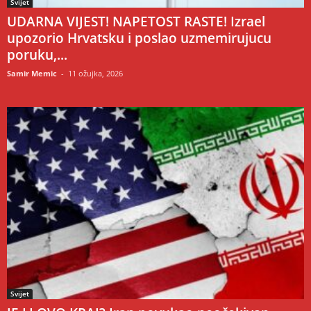
Svijet
UDARNA VIJEST! NAPETOST RASTE! Izrael
upozorio Hrvatsku i poslao uzmemirujucu
poruku,...
Samir Memic
-
11 ožujka, 2026
Svijet