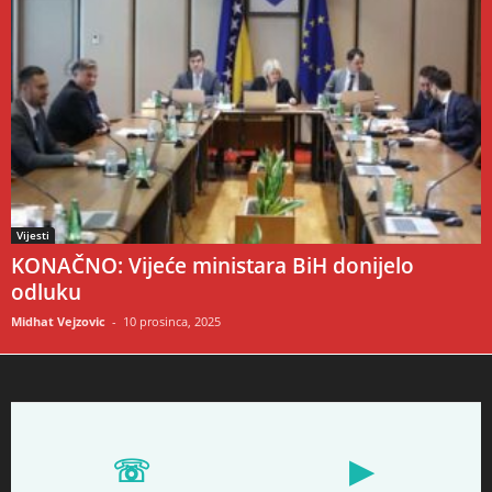
Vijesti
KONAČNO: Vijeće ministara BiH donijelo
odluku
Midhat Vejzovic
-
10 prosinca, 2025
☏
▶