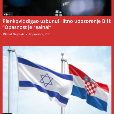
Vijesti
Plenković digao uzbunu! Hitno upozorenje BiH:
“Opasnost je realna!”
Midhat Vejzovic
-
12 prosinca, 2025