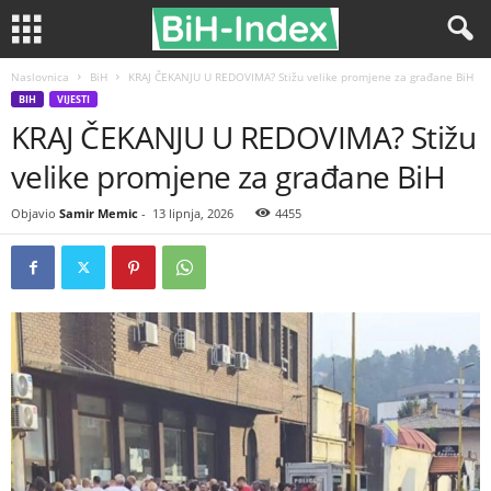
Naslovnica
BiH
KRAJ ČEKANJU U REDOVIMA? Stižu velike promjene za građane BiH
BIH
VIJESTI
KRAJ ČEKANJU U REDOVIMA? Stižu
velike promjene za građane BiH
Objavio
Samir Memic
-
13 lipnja, 2026
4455