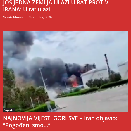
JOŠ JEDNA ZEMLJA ULAZI U RAT PROTIV
IRANA: U rat ulazi...
Samir Memic
-
18 ožujka, 2026
Vijesti
NAJNOVIJA VIJEST! GORI SVE – Iran objavio:
“Pogođeni smo…”