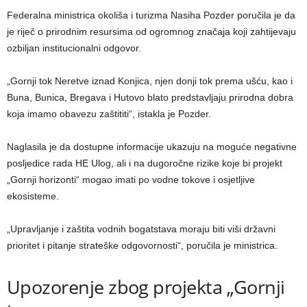
Federalna ministrica okoliša i turizma Nasiha Pozder poručila je da
je riječ o prirodnim resursima od ogromnog značaja koji zahtijevaju
ozbiljan institucionalni odgovor.
„Gornji tok Neretve iznad Konjica, njen donji tok prema ušću, kao i
Buna, Bunica, Bregava i Hutovo blato predstavljaju prirodna dobra
koja imamo obavezu zaštititi“, istakla je Pozder.
Naglasila je da dostupne informacije ukazuju na moguće negativne
posljedice rada HE Ulog, ali i na dugoročne rizike koje bi projekt
„Gornji horizonti“ mogao imati po vodne tokove i osjetljive
ekosisteme.
„Upravljanje i zaštita vodnih bogatstava moraju biti viši državni
prioritet i pitanje strateške odgovornosti“, poručila je ministrica.
Upozorenje zbog projekta „Gornji