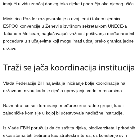
imajući u vidu značaj donjeg toka rijeke i područja oko njenog ušća.
Ministrica Pozder razgovarala je o ovoj temi i tokom sjednice
ESPOO konvencije u Ženevi s izvršnom sekretarkom UNECE-a
Tatianom Molcean, naglašavajući važnost poštivanja međunarodnih
procedura u slučajevima koji mogu imati uticaj preko granica jedne
države.
Traži se jača koordinacija institucija
Vlada Federacije BiH najavila je iniciranje bolje koordinacije na
državnom nivou kada je riječ o upravljanju vodnim resursima.
Razmatrat će se i formiranje međuresorne radne grupe, kao i
zajedničke komisije u kojoj bi učestvovale nadležne institucije.
Iz Vlade FBiH poručuju da će zaštita rijeka, biodiverziteta i prirodnih
ekosistema biti tretirana kao strateški interes, uz korištenje svih