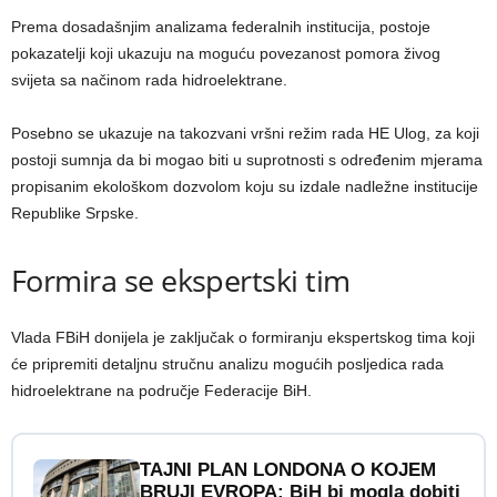
Prema dosadašnjim analizama federalnih institucija, postoje
pokazatelji koji ukazuju na moguću povezanost pomora živog
svijeta sa načinom rada hidroelektrane.
Posebno se ukazuje na takozvani vršni režim rada HE Ulog, za koji
postoji sumnja da bi mogao biti u suprotnosti s određenim mjerama
propisanim ekološkom dozvolom koju su izdale nadležne institucije
Republike Srpske.
Formira se ekspertski tim
Vlada FBiH donijela je zaključak o formiranju ekspertskog tima koji
će pripremiti detaljnu stručnu analizu mogućih posljedica rada
hidroelektrane na područje Federacije BiH.
TAJNI PLAN LONDONA O KOJEM
BRUJI EVROPA: BiH bi mogla dobiti