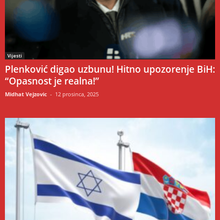
Vijesti
Plenković digao uzbunu! Hitno upozorenje BiH:
“Opasnost je realna!”
Midhat Vejzovic
-
12 prosinca, 2025