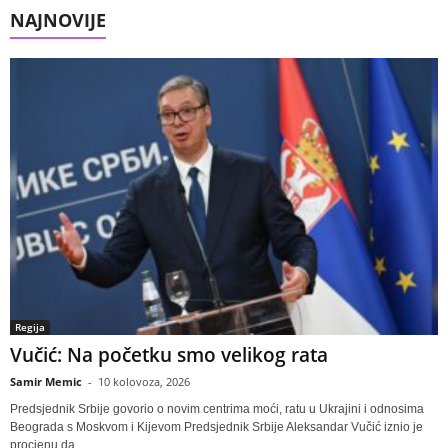
NAJNOVIJE
Regija
Vučić: Na početku smo velikog rata
Samir Memic
-
10 kolovoza, 2026
Predsjednik Srbije govorio o novim centrima moći, ratu u Ukrajini i odnosima
Beograda s Moskvom i Kijevom Predsjednik Srbije Aleksandar Vučić iznio je
procjenu da...