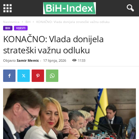
Naslovnica
BiH
KONAČNO: Vlada donijela strateški važnu odluku
BIH
VIJESTI
KONAČNO: Vlada donijela
strateški važnu odluku
Objavio
Samir Memic
-
17 lipnja, 2026
1133