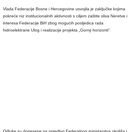
Vlada Federacije Bosne i Hercegovine usvojila je zaključke kojima
pokreće niz institucionalnih aktivnosti s ciljem zaštite sliva Neretve i
interesa Federacije BiH zbog mogućih posljedica rada
hidroelektrane Ulog i realizacije projekta „Gornji horizonti“.
Odluke su donesene na prijedlog Federalnog ministarstva okoliša i