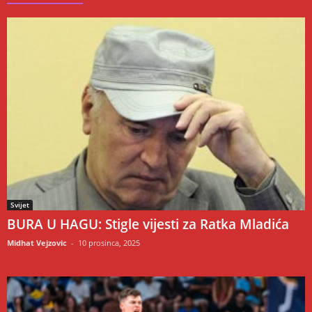
Svijet
BURA U HAGU: Stigle vijesti za Ratka Mladića
Midhat Vejzovic
-
10 prosinca, 2025