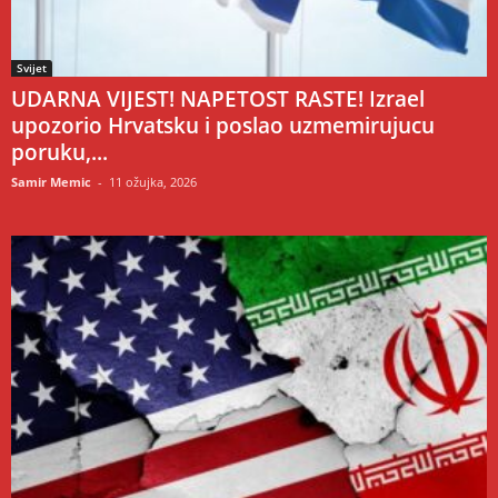
Svijet
UDARNA VIJEST! NAPETOST RASTE! Izrael
upozorio Hrvatsku i poslao uzmemirujucu
poruku,...
Samir Memic
-
11 ožujka, 2026