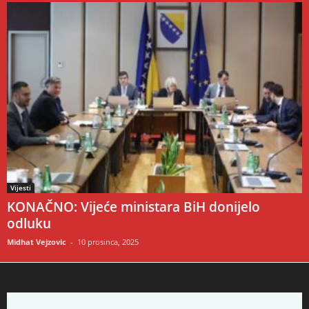
Vijesti
KONAČNO: Vijeće ministara BiH donijelo
odluku
Midhat Vejzovic
-
10 prosinca, 2025