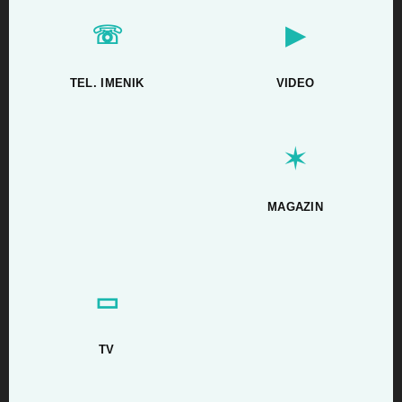
☏
▶
TEL. IMENIK
VIDEO
✶
MAGAZIN
▭
TV