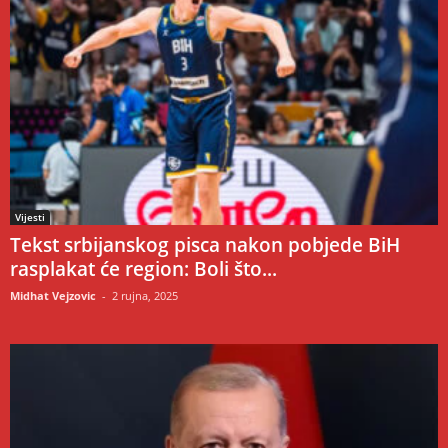
Vijesti
Tekst srbijanskog pisca nakon pobjede BiH
rasplakat će region: Boli što...
Midhat Vejzovic
-
2 rujna, 2025