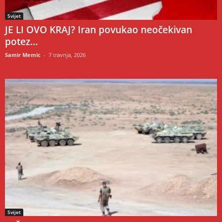
Svijet
JE LI OVO KRAJ? Iran povukao neočekivan
potez…
Samir Memic
-
7 travnja, 2026
Svijet