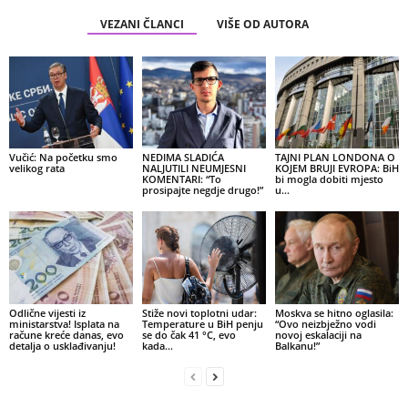
VEZANI ČLANCI
VIŠE OD AUTORA
Vučić: Na početku smo
NEDIMA SLADIĆA
TAJNI PLAN LONDONA O
velikog rata
NALJUTILI NEUMJESNI
KOJEM BRUJI EVROPA: BiH
KOMENTARI: “To
bi mogla dobiti mjesto
prosipajte negdje drugo!”
u…
Odlične vijesti iz
Stiže novi toplotni udar:
Moskva se hitno oglasila:
ministarstva! Isplata na
Temperature u BiH penju
“Ovo neizbježno vodi
račune kreće danas, evo
se do čak 41 °C, evo
novoj eskalaciji na
detalja o usklađivanju!
kada…
Balkanu!”