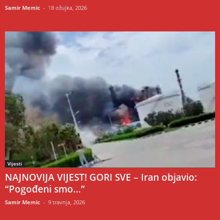
Samir Memic
-
18 ožujka, 2026
Vijesti
NAJNOVIJA VIJEST! GORI SVE – Iran objavio:
“Pogođeni smo…”
Samir Memic
-
9 travnja, 2026