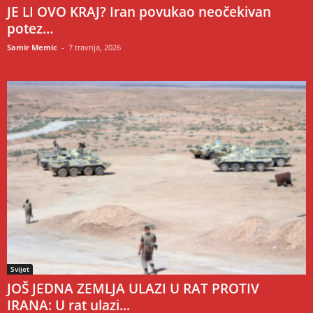
JE LI OVO KRAJ? Iran povukao neočekivan
potez…
Samir Memic
-
7 travnja, 2026
Svijet
JOŠ JEDNA ZEMLJA ULAZI U RAT PROTIV
IRANA: U rat ulazi...