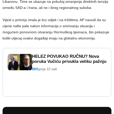
Libanonu. Time se ukazuje na pokušaj smanjenja direktnih tenzija
između SAD-a i Irana, ali ne i šireg regionalnog sukoba.
Vijest o primirju imala je brz odjek i na tržištima. AP navodi da su
cijene nafte pale nakon informacija o smirivanju situacije i
mogućem ponovnom otvaranju Hormuškog tjesnaca, što pokazuje
koliki utjecaj ovakvi događaji imaju na globalnu ekonomiju.
HELEZ POVUKAO RUČNU? Nova
poruka Vučiću privukla veliku pažnju
BIH
|
prije 13 sati