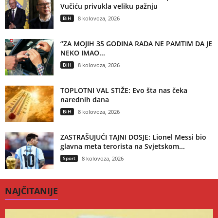
Vučiću privukla veliku pažnju
BiH
8 kolovoza, 2026
“ZA MOJIH 35 GODINA RADA NE PAMTIM DA JE
NEKO IMAO...
BiH
8 kolovoza, 2026
TOPLOTNI VAL STIŽE: Evo šta nas čeka
narednih dana
BiH
8 kolovoza, 2026
ZASTRAŠUJUĆI TAJNI DOSJE: Lionel Messi bio
glavna meta terorista na Svjetskom...
Sport
8 kolovoza, 2026
NAJČITANIJE