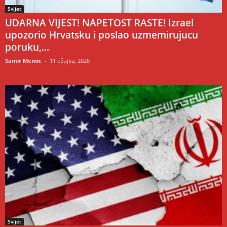
Svijet
UDARNA VIJEST! NAPETOST RASTE! Izrael
upozorio Hrvatsku i poslao uzmemirujucu
poruku,...
Samir Memic
-
11 ožujka, 2026
Svijet