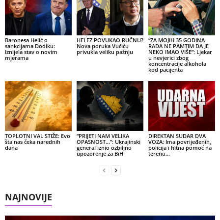
Baronesa Helić o
HELEZ POVUKAO RUČNU?
“ZA MOJIH 35 GODINA
sankcijama Dodiku:
Nova poruka Vučiću
RADA NE PAMTIM DA JE
Iznijela stav o novim
privukla veliku pažnju
NEKO IMAO VIŠE”: Ljekar
mjerama
u nevjerici zbog
koncentracije alkohola
kod pacijenta
TOPLOTNI VAL STIŽE: Evo
“PRIJETI NAM VELIKA
DIREKTAN SUDAR DVA
šta nas čeka narednih
OPASNOST…”: Ukrajinski
VOZA: Ima povrijeđenih,
dana
general iznio ozbiljno
policija i hitna pomoć na
upozorenje za BiH
terenu…
NAJNOVIJE