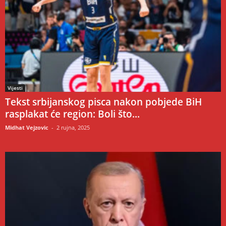
Vijesti
Tekst srbijanskog pisca nakon pobjede BiH
rasplakat će region: Boli što...
Midhat Vejzovic
-
2 rujna, 2025