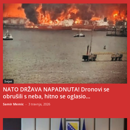
Svijet
NATO DRŽAVA NAPADNUTA! Dronovi se
obrušili s neba, hitno se oglasio...
Samir Memic
-
3 travnja, 2026