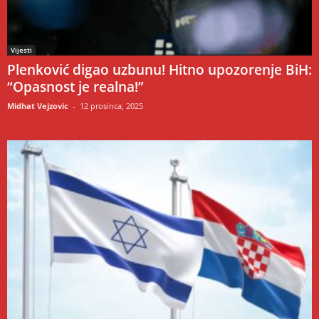
Vijesti
Plenković digao uzbunu! Hitno upozorenje BiH:
“Opasnost je realna!”
Midhat Vejzovic
-
12 prosinca, 2025