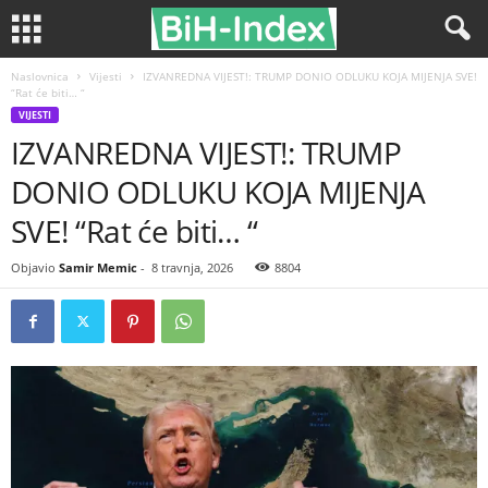
Naslovnica
Vijesti
IZVANREDNA VIJEST!: TRUMP DONIO ODLUKU KOJA MIJENJA SVE!
“Rat će biti… “
VIJESTI
IZVANREDNA VIJEST!: TRUMP
DONIO ODLUKU KOJA MIJENJA
SVE! “Rat će biti… “
Objavio
Samir Memic
-
8 travnja, 2026
8804