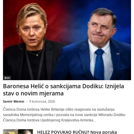
BiH
Baronesa Helić o sankcijama Dodiku: Iznijela
stav o novim mjerama
Samir Memic
-
9 kolovoza, 2026
Članica Doma lordova Velike Britanije oštro reagovala na saslušanja
saradnika Memorijalnog centra i pozvala na nove sankcije Miloradu Dodiku
Članica Doma lordova Ujedinjenog Kraljevstva Arminka...
HELEZ POVUKAO RUČNU? Nova poruka