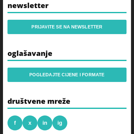
newsletter
PRIJAVITE SE NA NEWSLETTER
oglašavanje
POGLEDAJTE CIJENE I FORMATE
društvene mreže
f
x
in
ig