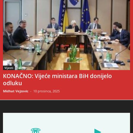
Vijesti
KONAČNO: Vijeće ministara BiH donijelo
odluku
Midhat Vejzovic
-
10 prosinca, 2025
☏
▶