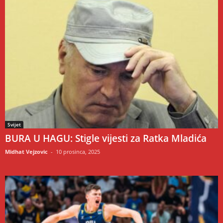
Svijet
BURA U HAGU: Stigle vijesti za Ratka Mladića
Midhat Vejzovic
-
10 prosinca, 2025