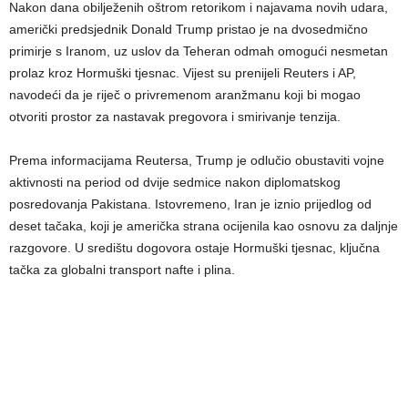
Nakon dana obilježenih oštrom retorikom i najavama novih udara,
američki predsjednik Donald Trump pristao je na dvosedmično
primirje s Iranom, uz uslov da Teheran odmah omogući nesmetan
prolaz kroz Hormuški tjesnac. Vijest su prenijeli Reuters i AP,
navodeći da je riječ o privremenom aranžmanu koji bi mogao
otvoriti prostor za nastavak pregovora i smirivanje tenzija.
Prema informacijama Reutersa, Trump je odlučio obustaviti vojne
aktivnosti na period od dvije sedmice nakon diplomatskog
posredovanja Pakistana. Istovremeno, Iran je iznio prijedlog od
deset tačaka, koji je američka strana ocijenila kao osnovu za daljnje
razgovore. U središtu dogovora ostaje Hormuški tjesnac, ključna
tačka za globalni transport nafte i plina.