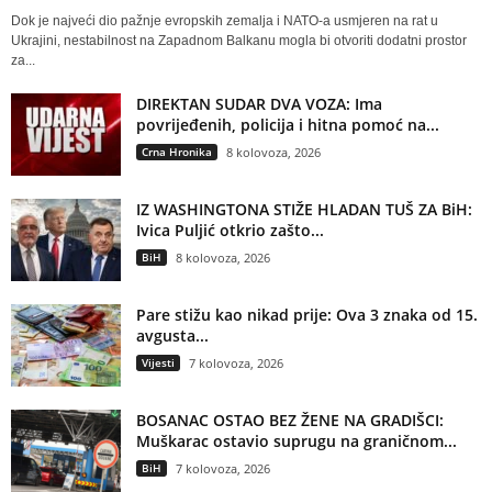
Dok je najveći dio pažnje evropskih zemalja i NATO-a usmjeren na rat u
Ukrajini, nestabilnost na Zapadnom Balkanu mogla bi otvoriti dodatni prostor
za...
DIREKTAN SUDAR DVA VOZA: Ima
povrijeđenih, policija i hitna pomoć na...
Crna Hronika
8 kolovoza, 2026
IZ WASHINGTONA STIŽE HLADAN TUŠ ZA BiH:
Ivica Puljić otkrio zašto...
BiH
8 kolovoza, 2026
Pare stižu kao nikad prije: Ova 3 znaka od 15.
avgusta...
Vijesti
7 kolovoza, 2026
BOSANAC OSTAO BEZ ŽENE NA GRADIŠCI:
Muškarac ostavio suprugu na graničnom...
BiH
7 kolovoza, 2026