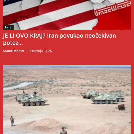
Svijet
JE LI OVO KRAJ? Iran povukao neočekivan
potez…
Samir Memic
-
7 travnja, 2026