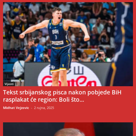
Vijesti
Tekst srbijanskog pisca nakon pobjede BiH
rasplakat će region: Boli što...
Midhat Vejzovic
-
2 rujna, 2025