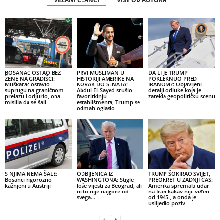
VEZANI ČLANCI
VIŠE OD AUTORA
BOSANAC OSTAO BEZ
PRVI MUSLIMAN U
DA LI JE TRUMP
ŽENE NA GRADIŠCI:
HISTORIJI AMERIKE NA
POKLEKNUO PRED
Muškarac ostavio
KORAK DO SENATA:
IRANOM?: Objavljeni
suprugu na graničnom
Abdul El-Sayed srušio
detalji odluke koja je
prelazu i odjurio, ona
favoritkinju
zatekla geopolitičku scenu
mislila da se šali
establišmenta, Trump se
odmah oglasio
S NJIMA NEMA ŠALE:
ODBIJENICA IZ
TRUMP ŠOKIRAO SVIJET,
Bosanci rigorozno
WASHINGTONA: Stigle
PREOKRET U ZADNJI ČAS:
kažnjeni u Austriji
loše vijesti za Beograd, ali
Amerika spremala udar
ni to nije najgore od
na Iran kakav nije viđen
svega…
od 1945., a onda je
uslijedio poziv