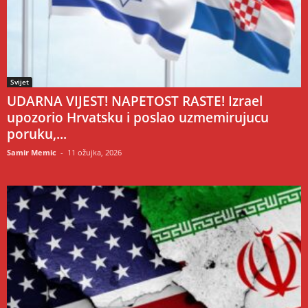
Svijet
UDARNA VIJEST! NAPETOST RASTE! Izrael
upozorio Hrvatsku i poslao uzmemirujucu
poruku,...
Samir Memic
-
11 ožujka, 2026