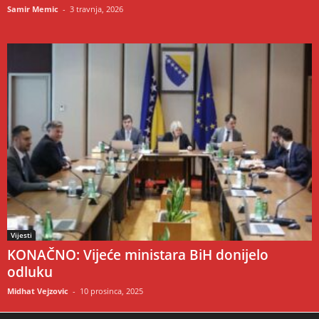
Samir Memic
-
3 travnja, 2026
Vijesti
KONAČNO: Vijeće ministara BiH donijelo
odluku
Midhat Vejzovic
-
10 prosinca, 2025