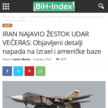
Naslovnica
Svijet
IRAN NAJAVIO ŽESTOK UDAR VEČERAS: Objavljeni detalji napada
na Izrael i američke...
SVIJET
IRAN NAJAVIO ŽESTOK UDAR
VEČERAS: Objavljeni detalji
napada na Izrael i američke baze
Objavio
Samir Memic
-
8 ožujka, 2026
2978