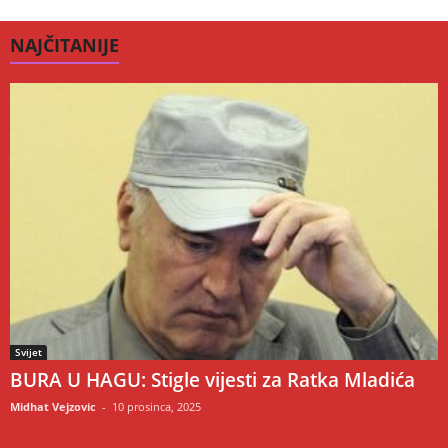
NAJČITANIJE
Svijet
BURA U HAGU: Stigle vijesti za Ratka Mladića
Midhat Vejzovic
-
10 prosinca, 2025