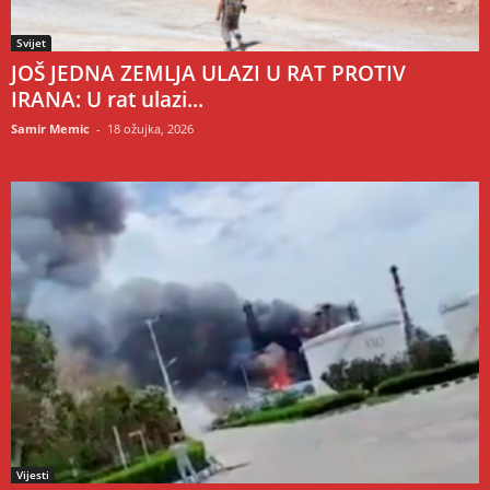
Svijet
JOŠ JEDNA ZEMLJA ULAZI U RAT PROTIV
IRANA: U rat ulazi...
Samir Memic
-
18 ožujka, 2026
Vijesti