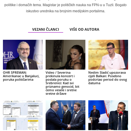
politike i domačih tema. Magistar je političkih nauka na FPN-u u Tuzli. Bogato
iskustvo urednika na brojnim medijskim portalima.
VEZANI ČLANCI
VIŠE OD AUTORA
OHR SPREMAN:
Video / Severina
Nedim Sladić upozorava
Amerikanac u Banjaluci,
prekinula koncert i
cijeli Balkan: Posebno
poruka političarima
poslala poruku o
podcrtao period do ovog
Srebrenici: Kad svi
datuma
priznamo genocid, bit
ćemo vesele i sretne
sretne države