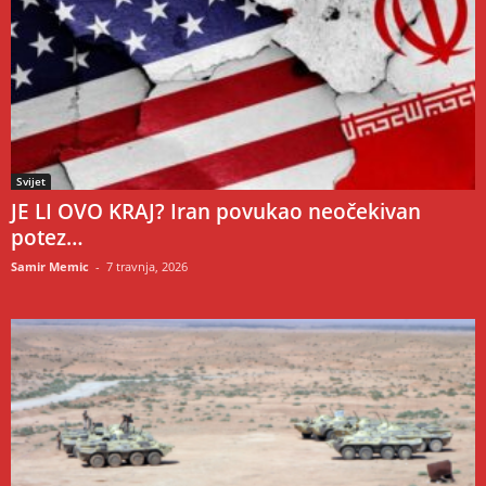
Svijet
JE LI OVO KRAJ? Iran povukao neočekivan
potez…
Samir Memic
-
7 travnja, 2026