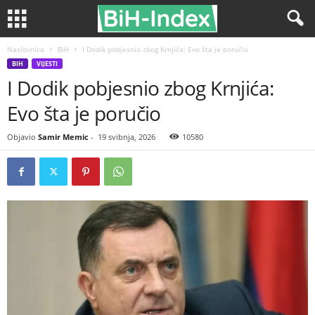
Naslovnica
BiH
I Dodik pobjesnio zbog Krnjića: Evo šta je poručio
BIH
VIJESTI
I Dodik pobjesnio zbog Krnjića:
Evo šta je poručio
Objavio
Samir Memic
-
19 svibnja, 2026
10580