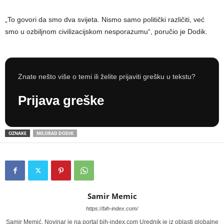
„To govori da smo dva svijeta. Nismo samo politički različiti, već
smo u ozbiljnom civilizacijskom nesporazumu“, poručio je Dodik.
Znate nešto više o temi ili želite prijaviti grešku u tekstu?
Prijava greške
OZNAKE
MILORAD DODIK
Samir Memic
https://bih-index.com/
Samir Memić. Novinar je na portal bih-index.com Urednik je iz oblasti globalne