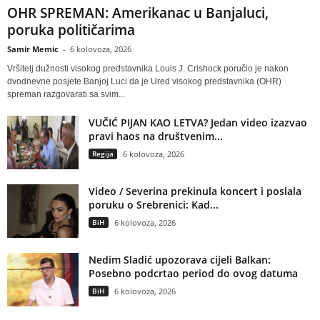
OHR SPREMAN: Amerikanac u Banjaluci,
poruka političarima
Samir Memic
-
6 kolovoza, 2026
Vršitelj dužnosti visokog predstavnika Louis J. Crishock poručio je nakon
dvodnevne posjete Banjoj Luci da je Ured visokog predstavnika (OHR)
spreman razgovarati sa svim...
VUČIĆ PIJAN KAO LETVA? Jedan video izazvao
pravi haos na društvenim...
Regija
6 kolovoza, 2026
Video / Severina prekinula koncert i poslala
poruku o Srebrenici: Kad...
BiH
6 kolovoza, 2026
Nedim Sladić upozorava cijeli Balkan:
Posebno podcrtao period do ovog datuma
BiH
6 kolovoza, 2026