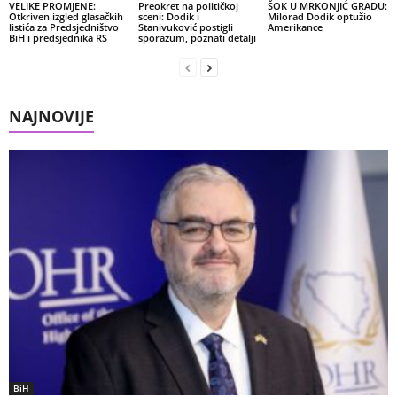
VELIKE PROMJENE:
Preokret na političkoj
ŠOK U MRKONJIĆ GRADU:
Otkriven izgled glasačkih
sceni: Dodik i
Milorad Dodik optužio
listića za Predsjedništvo
Stanivuković postigli
Amerikance
BiH i predsjednika RS
sporazum, poznati detalji
NAJNOVIJE
BiH