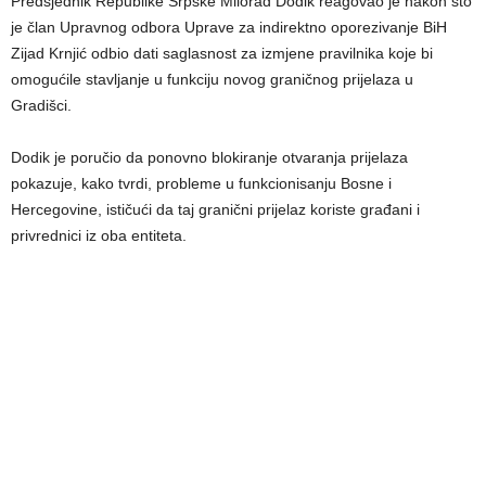
Predsjednik Republike Srpske Milorad Dodik reagovao je nakon što
je član Upravnog odbora Uprave za indirektno oporezivanje BiH
Zijad Krnjić odbio dati saglasnost za izmjene pravilnika koje bi
omogućile stavljanje u funkciju novog graničnog prijelaza u
Gradišci.
Dodik je poručio da ponovno blokiranje otvaranja prijelaza
pokazuje, kako tvrdi, probleme u funkcionisanju Bosne i
Hercegovine, ističući da taj granični prijelaz koriste građani i
privrednici iz oba entiteta.