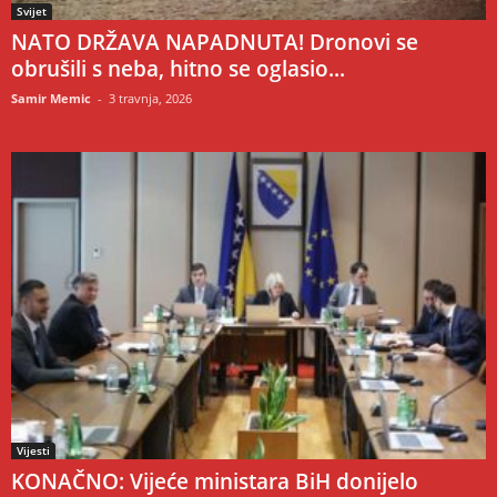
Svijet
NATO DRŽAVA NAPADNUTA! Dronovi se
obrušili s neba, hitno se oglasio...
Samir Memic
-
3 travnja, 2026
Vijesti
KONAČNO: Vijeće ministara BiH donijelo