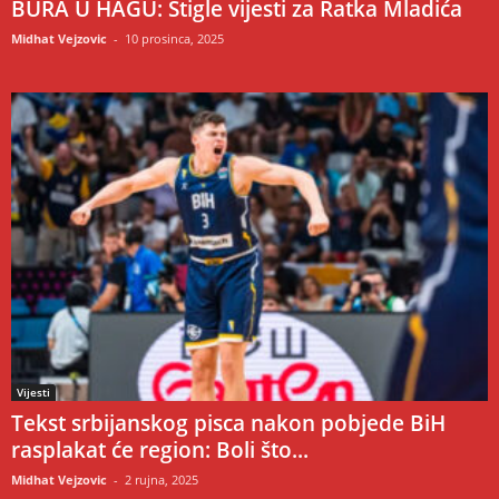
BURA U HAGU: Stigle vijesti za Ratka Mladića
Midhat Vejzovic
-
10 prosinca, 2025
Vijesti
Tekst srbijanskog pisca nakon pobjede BiH
rasplakat će region: Boli što...
Midhat Vejzovic
-
2 rujna, 2025