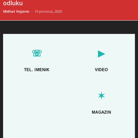
odluku
Midhat Vejzovic
-
10 prosinca, 2025
☏
▶
TEL. IMENIK
VIDEO
✶
MAGAZIN