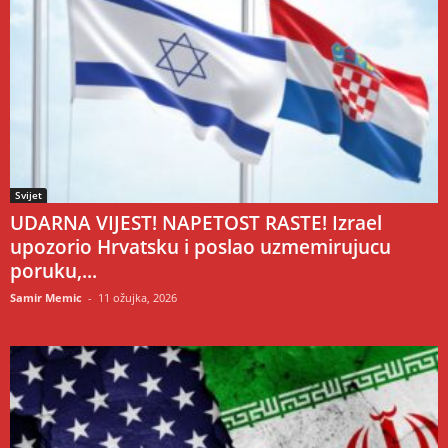
Svijet
UDARNA VIJEST! NAPETOST RASTE! Izrael
upozorio Hrvatsku i poslao uzmemirujucu
poruku,...
Samir Memic
-
11 ožujka, 2026