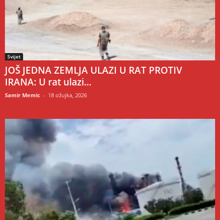
Svijet
JOŠ JEDNA ZEMLJA ULAZI U RAT PROTIV
IRANA: U rat ulazi...
Samir Memic
-
18 ožujka, 2026