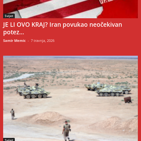
Svijet
JE LI OVO KRAJ? Iran povukao neočekivan
potez…
Samir Memic
-
7 travnja, 2026
Svijet