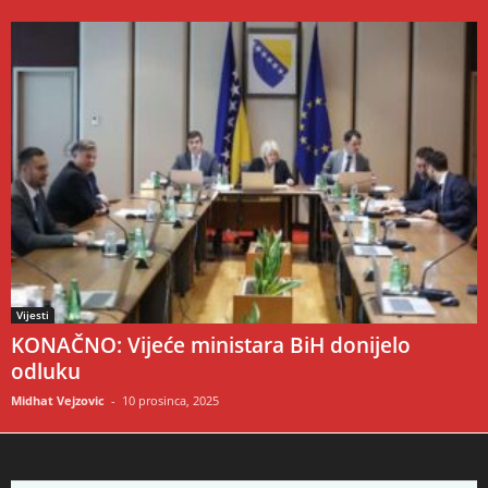
Vijesti
KONAČNO: Vijeće ministara BiH donijelo
odluku
Midhat Vejzovic
-
10 prosinca, 2025