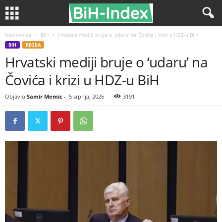
Naslovnica
BiH
Hrvatski mediji bruje o ‘udaru’ na Čovića i krizi u HDZ-u BiH
BIH
REGIJA
Hrvatski mediji bruje o ‘udaru’ na
Čovića i krizi u HDZ-u BiH
Objavio
Samir Memic
-
5 srpnja, 2026
3191