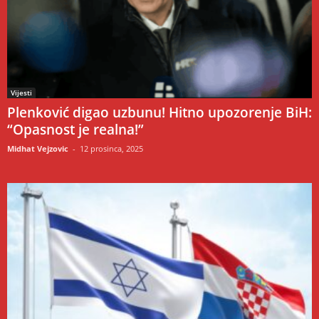
Vijesti
Plenković digao uzbunu! Hitno upozorenje BiH:
“Opasnost je realna!”
Midhat Vejzovic
-
12 prosinca, 2025