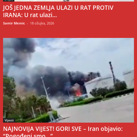
JOŠ JEDNA ZEMLJA ULAZI U RAT PROTIV
IRANA: U rat ulazi...
Samir Memic
-
18 ožujka, 2026
Vijesti
NAJNOVIJA VIJEST! GORI SVE – Iran objavio:
“Pogođeni smo…”