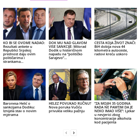
KO BI SE OVOME NADAO:
DOK MU NAD GLAVOM
CESTA KOJA ŽIVOT ZNAČI:
Rezultati ankete u
VISE SANKCIJE: Milorad
BiH dobija nova 44
Republici Srpskoj
Dodik u histeričnom
kilometra autoceste,
prednost daju ovim
napadu na “političko
radovi kreću uskoro
političarima i
Sarajevo”…
strankama…
Baronesa Helić o
HELEZ POVUKAO RUČNU?
“ZA MOJIH 35 GODINA
sankcijama Dodiku:
Nova poruka Vučiću
RADA NE PAMTIM DA JE
Iznijela stav o novim
privukla veliku pažnju
NEKO IMAO VIŠE”: Ljekar
mjerama
u nevjerici zbog
koncentracije alkohola
kod pacijenta