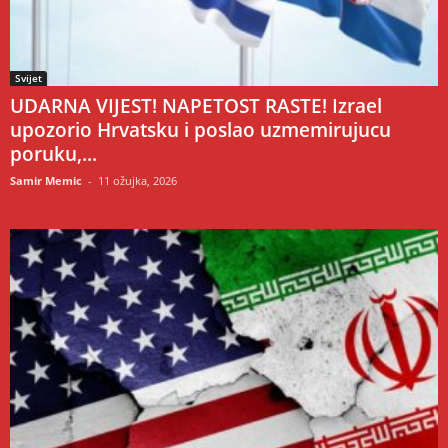
Svijet
UDARNA VIJEST! NAPETOST RASTE! Izrael
upozorio Hrvatsku i poslao uzmemirujucu
poruku,...
Samir Memic
-
11 ožujka, 2026