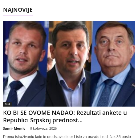
NAJNOVIJE
BiH
KO BI SE OVOME NADAO: Rezultati ankete u
Republici Srpskoj prednost...
Samir Memic
-
9 kolovoza, 2026
Prema istraživanju koje je predstavio lider Liste za pravdu i red, čak 35 posto