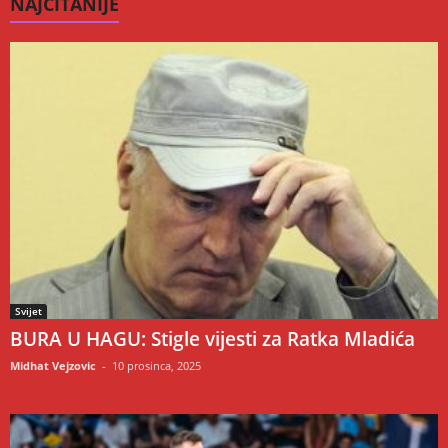
NAJČITANIJE
Svijet
BURA U HAGU: Stigle vijesti za Ratka Mladića
Midhat Vejzovic
-
10 prosinca, 2025