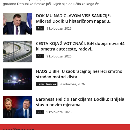
građana Republike Srpske još uvijek nije odlučilo za koga će...
DOK MU NAD GLAVOM VISE SANKCIJE:
Milorad Dodik u histeričnom napadu...
BiH
9 kolovoza, 2026
CESTA KOJA ŽIVOT ZNAČI: BiH dobija nova 44
kilometra autoceste, radovi...
BiH
9 kolovoza, 2026
HAOS U BIH: U saobraćajnoj nesreći smrtno
stradao motociklista
Crna Hronika
9 kolovoza, 2026
Baronesa Helić o sankcijama Dodiku: Iznijela
stav o novim mjerama
BiH
9 kolovoza, 2026