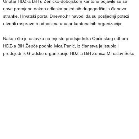
Unutar HDZ-a BiH u Zeničko-dobojskom kantonu pojavile su se
nove promjene nakon odlaska pojedinih dugogodišnjih članova
stranke. Hrvatski portal Dnevno.hr navodi da su posljednji potezi
otvorili rasprave o odnosima unutar kantonalnih organizacija.
Nakon što je ostavku na mjesto predsjednika Općinskog odbora
HDZ-a BiH Žepče podnio Ivica Penić, iz članstva je istupio i
predsjednik Gradske organizacije HDZ-a BiH Zenica Miroslav Šoko.