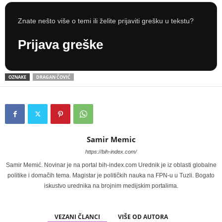
Znate nešto više o temi ili želite prijaviti grešku u tekstu?
Prijava greške
OZNAKE
DRAGAN ČOVIĆ
Samir Memic
https://bih-index.com/
Samir Memić. Novinar je na portal bih-index.com Urednik je iz oblasti globalne
politike i domačih tema. Magistar je političkih nauka na FPN-u u Tuzli. Bogato
iskustvo urednika na brojnim medijskim portalima.
VEZANI ČLANCI
VIŠE OD AUTORA