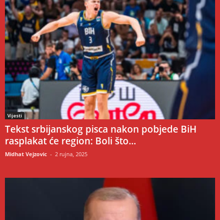
Vijesti
Tekst srbijanskog pisca nakon pobjede BiH
rasplakat će region: Boli što...
Midhat Vejzovic
-
2 rujna, 2025