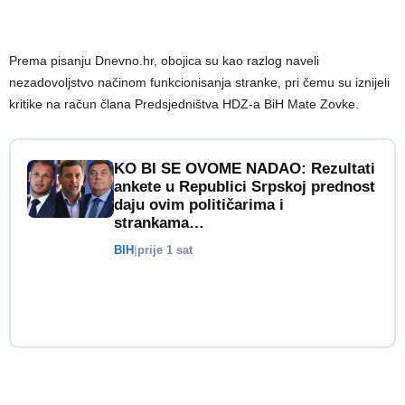
Prema pisanju Dnevno.hr, obojica su kao razlog naveli
nezadovoljstvo načinom funkcionisanja stranke, pri čemu su iznijeli
kritike na račun člana Predsjedništva HDZ-a BiH Mate Zovke.
KO BI SE OVOME NADAO: Rezultati
ankete u Republici Srpskoj prednost
daju ovim političarima i
strankama…
BIH
|
prije 1 sat