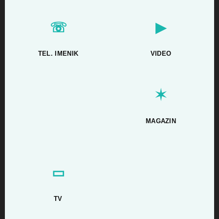
☏
▶
TEL. IMENIK
VIDEO
✶
MAGAZIN
▭
TV