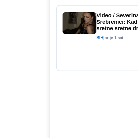
Video / Severin
Srebrenici: Kad
sretne sretne d
BIH
|
prije 1 sat