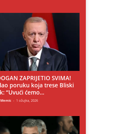
OGAN ZAPRIJETIO SVIMA!
lao poruku koja trese Bliski
ok: “Uvući ćemo...
 Memic
-
1 ožujka, 2026