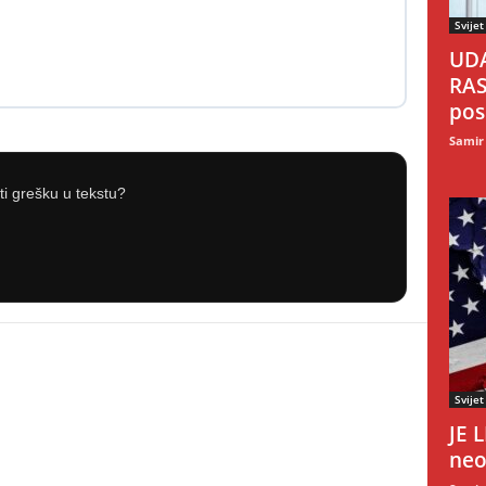
Svijet
UDA
RAS
pos
Samir
iti grešku u tekstu?
Svijet
JE 
neo