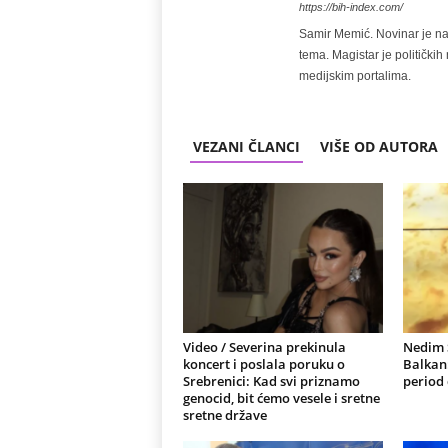
https://bih-index.com/
Samir Memić. Novinar je na 
tema. Magistar je politički
medijskim portalima.
VEZANI ČLANCI
VIŠE OD AUTORA
Video / Severina prekinula
Nedim S
koncert i poslala poruku o
Balkan
Srebrenici: Kad svi priznamo
period
genocid, bit ćemo vesele i sretne
sretne države