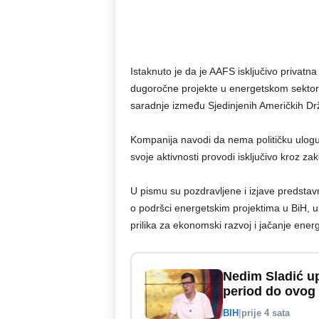
Istaknuto je da je AAFS isključivo privatna
dugoročne projekte u energetskom sektoru
saradnje između Sjedinjenih Američkih Dr
Kompanija navodi da nema političku ulogu n
svoje aktivnosti provodi isključivo kroz z
U pismu su pozdravljene i izjave predstav
o podršci energetskim projektima u BiH, uk
prilika za ekonomski razvoj i jačanje ener
Nedim Sladić up
period do ovog
BIH
|
prije 4 sata