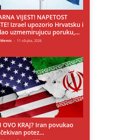
RNA VIJEST! NAPETOST
TE! Izrael upozorio Hrvatsku i
lao uzmemirujucu poruku,...
 Memic
-
11 ožujka, 2026
LI OVO KRAJ? Iran povukao
čekivan potez…