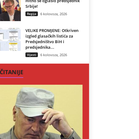
Hitno se oglasio predsjednik
Srbije!
Regija
6 kolovoza, 2026
VELIKE PROMJENE: Otkriven
izgled glasačkih listića za
Predsjedništvo BiH i
predsjednika...
Vijesti
6 kolovoza, 2026
ČITANIJE