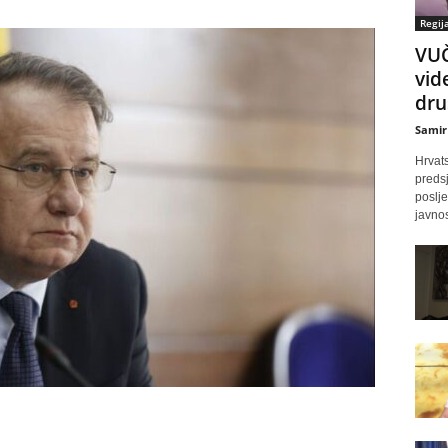
Regij
VUČ
vid
dru
Samir
Hrvats
predsj
poslj
javnos