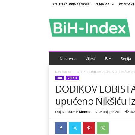
POLITIKA PRIVATNOSTI
O NAMA
KONTAKT
B
i
H
-
I
n
d
e
Naslovna
Vijesti
BiH
Regija
x
Naslovnica
BiH
DODIKOV LOBISTA U FOKUSU! Pism
BIH
VIJESTI
DODIKOV LOBISTA
upućeno Nikšiću i
Objavio
Samir Memic
-
17 svibnja, 2026
38