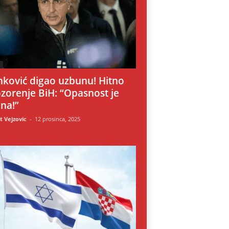
i
nković digao uzbunu! Hitno
zorenje BiH: “Opasnost je
lna!”
 Vejzovic
-
12 prosinca, 2025