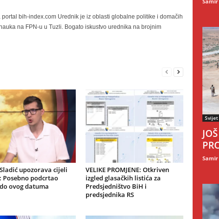
Samir
portal bih-index.com Urednik je iz oblasti globalne politike i domačih
h nauka na FPN-u u Tuzli. Bogato iskustvo urednika na brojnim
Svijet
JOŠ
PRO
Samir
ladić upozorava cijeli
VELIKE PROMJENE: Otkriven
: Posebno podcrtao
izgled glasačkih listića za
 do ovog datuma
Predsjedništvo BiH i
predsjednika RS