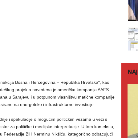
NAJ
ekcija Bosna i Hercegovina – Republika Hrvatska“, kao
 strateškog projekta navedena je američka kompanija AAFS
ovana u Sarajevu i u potpunom vlasništvu matične kompanije
rane na energetske i infrastrukturne investicije.
tvrdnje i špekulacije o mogućim političkim vezama u vezi s
stor za političke i medijske interpretacije. U tom kontekstu,
u Federacije BiH Nerminu Nikšiću, kategorično odbacujući