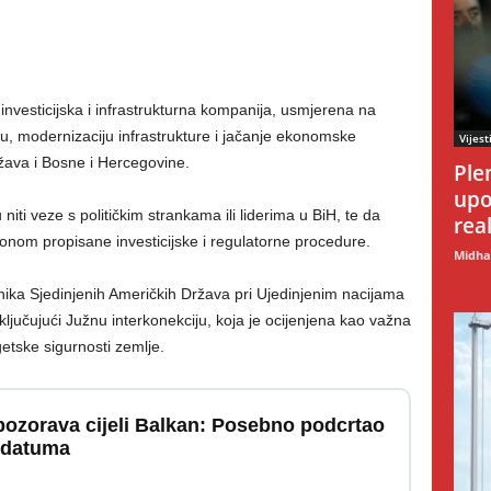
 investicijska i infrastrukturna kompanija, usmjerena na
, modernizaciju infrastrukture i jačanje ekonomske
Vijest
žava i Bosne i Hercegovine.
Ple
upo
iti veze s političkim strankama ili liderima u BiH, te da
rea
akonom propisane investicijske i regulatorne procedure.
Midhat
nika Sjedinjenih Američkih Država pri Ujedinjenim nacijama
ljučujući Južnu interkonekciju, koja je ocijenjena kao važna
getske sigurnosti zemlje.
ozorava cijeli Balkan: Posebno podcrtao
 datuma