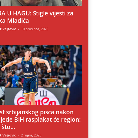
A U HAGU: Stigle vijesti za
ka Mladića
 Vejzovic
-
10 prosinca, 2025
i
st srbijanskog pisca nakon
jede BiH rasplakat će region:
 što...
 Vejzovic
-
2 rujna, 2025