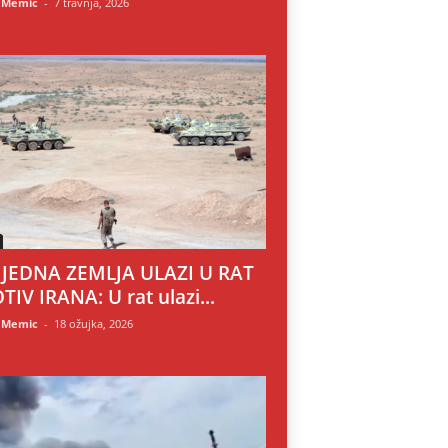
 Memic
-
7 travnja, 2026
 JEDNA ZEMLJA ULAZI U RAT
TIV IRANA: U rat ulazi...
 Memic
-
18 ožujka, 2026