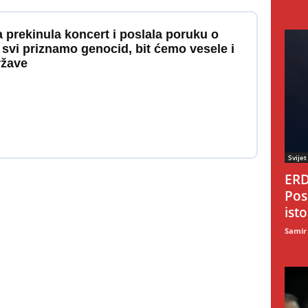
a prekinula koncert i poslala poruku o
 svi priznamo genocid, bit ćemo vesele i
ržave
Svijet
ERD
Pos
ist
Samir