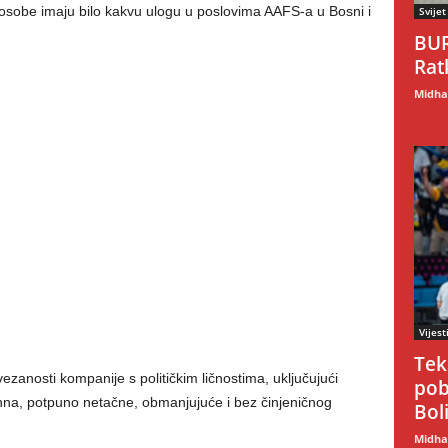
osobe imaju bilo kakvu ulogu u poslovima AAFS-a u Bosni i
Svijet
BUR
Rat
Midhat
Vijest
Tek
zanosti kompanije s političkim ličnostima, uključujući
pob
ynna, potpuno netačne, obmanjujuće i bez činjeničnog
Boli
Midhat