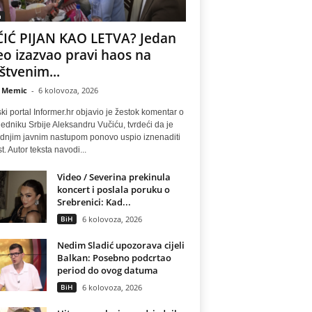
a
IĆ PIJAN KAO LETVA? Jedan
eo izazvao pravi haos na
štvenim...
 Memic
-
6 kolovoza, 2026
ki portal Informer.hr objavio je žestok komentar o
edniku Srbije Aleksandru Vučiću, tvrdeći da je
ednjim javnim nastupom ponovo uspio iznenaditi
t. Autor teksta navodi...
Video / Severina prekinula
koncert i poslala poruku o
Srebrenici: Kad...
BiH
6 kolovoza, 2026
Nedim Sladić upozorava cijeli
Balkan: Posebno podcrtao
period do ovog datuma
BiH
6 kolovoza, 2026