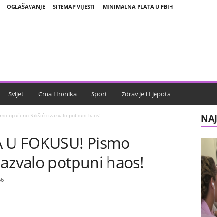
OGLAŠAVANJE
SITEMAP VIJESTI
MINIMALNA PLATA U FBIH
Svijet
Crna Hronika
Sport
Zdravlje i Ljepota
o upućeno Nikšiću izazvalo potpuni haos!
NAJ
 U FOKUSU! Pismo
zazvalo potpuni haos!
66