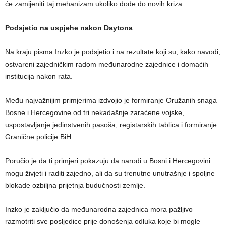
će zamijeniti taj mehanizam ukoliko dođe do novih kriza.
Podsjetio na uspjehe nakon Daytona
Na kraju pisma Inzko je podsjetio i na rezultate koji su, kako navodi,
ostvareni zajedničkim radom međunarodne zajednice i domaćih
institucija nakon rata.
Među najvažnijim primjerima izdvojio je formiranje Oružanih snaga
Bosne i Hercegovine od tri nekadašnje zaraćene vojske,
uspostavljanje jedinstvenih pasoša, registarskih tablica i formiranje
Granične policije BiH.
Poručio je da ti primjeri pokazuju da narodi u Bosni i Hercegovini
mogu živjeti i raditi zajedno, ali da su trenutne unutrašnje i spoljne
blokade ozbiljna prijetnja budućnosti zemlje.
Inzko je zaključio da međunarodna zajednica mora pažljivo
razmotriti sve posljedice prije donošenja odluka koje bi mogle