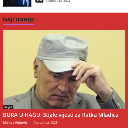
BiH
9 kolovoza, 2026
NAJČITANIJE
Svijet
BURA U HAGU: Stigle vijesti za Ratka Mladića
Midhat Vejzovic
-
10 prosinca, 2025