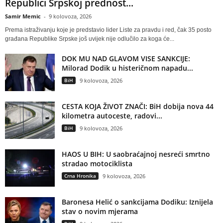
Republici Srpskoj prednost...
Samir Memic
-
9 kolovoza, 2026
Prema istraživanju koje je predstavio lider Liste za pravdu i red, čak 35 posto
građana Republike Srpske još uvijek nije odlučilo za koga će...
DOK MU NAD GLAVOM VISE SANKCIJE:
Milorad Dodik u histeričnom napadu...
BiH
9 kolovoza, 2026
CESTA KOJA ŽIVOT ZNAČI: BiH dobija nova 44
kilometra autoceste, radovi...
BiH
9 kolovoza, 2026
HAOS U BIH: U saobraćajnoj nesreći smrtno
stradao motociklista
Crna Hronika
9 kolovoza, 2026
Baronesa Helić o sankcijama Dodiku: Iznijela
stav o novim mjerama