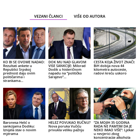
VEZANI ČLANCI
VIŠE OD AUTORA
KO BI SE OVOME NADAO:
DOK MU NAD GLAVOM
CESTA KOJA ŽIVOT ZNAČI:
Rezultati ankete u
VISE SANKCIJE: Milorad
BiH dobija nova 44
Republici Srpskoj
Dodik u histeričnom
kilometra autoceste,
prednost daju ovim
napadu na “političko
radovi kreću uskoro
političarima i
Sarajevo”…
strankama…
Baronesa Helić o
HELEZ POVUKAO RUČNU?
“ZA MOJIH 35 GODINA
sankcijama Dodiku:
Nova poruka Vučiću
RADA NE PAMTIM DA JE
Iznijela stav o novim
privukla veliku pažnju
NEKO IMAO VIŠE”: Ljekar
mjerama
u nevjerici zbog
koncentracije alkohola