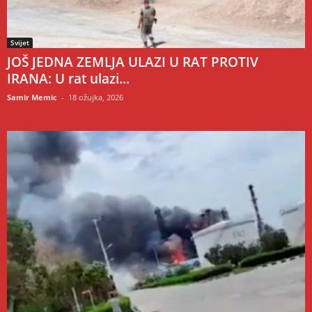
Svijet
JOŠ JEDNA ZEMLJA ULAZI U RAT PROTIV
IRANA: U rat ulazi...
Samir Memic
-
18 ožujka, 2026