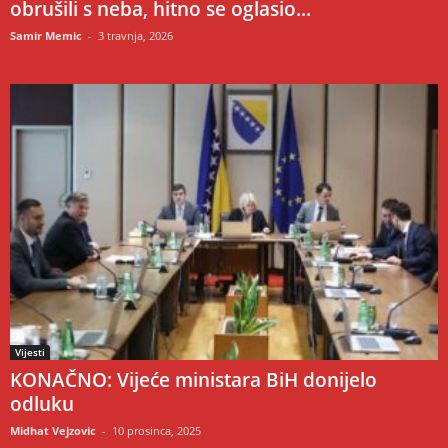
obrušili s neba, hitno se oglasio...
Samir Memic
-
3 travnja, 2026
Vijesti
KONAČNO: Vijeće ministara BiH donijelo
odluku
Midhat Vejzovic
-
10 prosinca, 2025