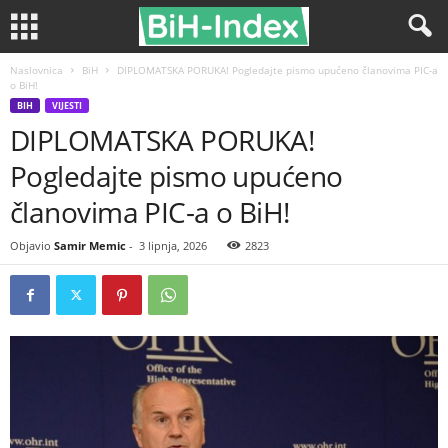
Naslovnica
BiH
DIPLOMATSKA PORUKA! Pogledajte pismo upućeno članovima PIC-a
o BiH!
BIH
VIJESTI
DIPLOMATSKA PORUKA!
Pogledajte pismo upućeno
članovima PIC-a o BiH!
Objavio
Samir Memic
-
3 lipnja, 2026
2823