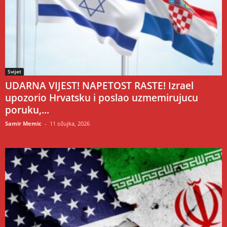
Svijet
UDARNA VIJEST! NAPETOST RASTE! Izrael
upozorio Hrvatsku i poslao uzmemirujucu
poruku,...
Samir Memic
-
11 ožujka, 2026