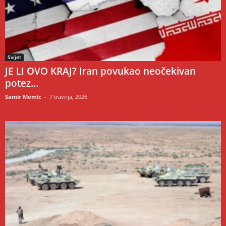
Svijet
JE LI OVO KRAJ? Iran povukao neočekivan
potez…
Samir Memic
-
7 travnja, 2026