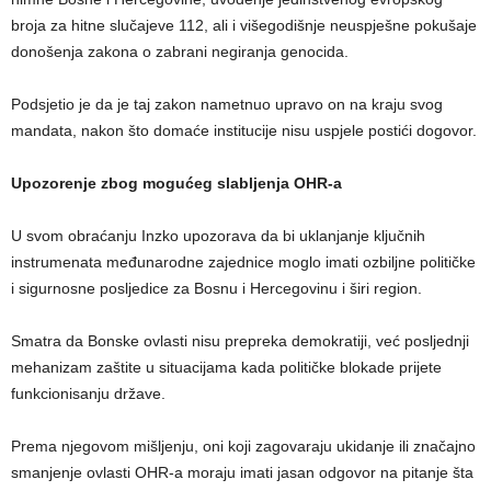
broja za hitne slučajeve 112, ali i višegodišnje neuspješne pokušaje
donošenja zakona o zabrani negiranja genocida.
Podsjetio je da je taj zakon nametnuo upravo on na kraju svog
mandata, nakon što domaće institucije nisu uspjele postići dogovor.
Upozorenje zbog mogućeg slabljenja OHR-a
U svom obraćanju Inzko upozorava da bi uklanjanje ključnih
instrumenata međunarodne zajednice moglo imati ozbiljne političke
i sigurnosne posljedice za Bosnu i Hercegovinu i širi region.
Smatra da Bonske ovlasti nisu prepreka demokratiji, već posljednji
mehanizam zaštite u situacijama kada političke blokade prijete
funkcionisanju države.
Prema njegovom mišljenju, oni koji zagovaraju ukidanje ili značajno
smanjenje ovlasti OHR-a moraju imati jasan odgovor na pitanje šta