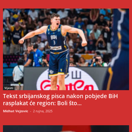
Vijesti
Tekst srbijanskog pisca nakon pobjede BiH
rasplakat će region: Boli što...
Midhat Vejzovic
-
2 rujna, 2025