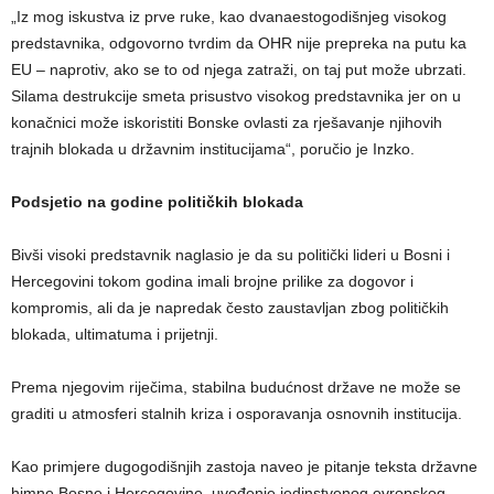
„Iz mog iskustva iz prve ruke, kao dvanaestogodišnjeg visokog
predstavnika, odgovorno tvrdim da OHR nije prepreka na putu ka
EU – naprotiv, ako se to od njega zatraži, on taj put može ubrzati.
Silama destrukcije smeta prisustvo visokog predstavnika jer on u
konačnici može iskoristiti Bonske ovlasti za rješavanje njihovih
trajnih blokada u državnim institucijama“, poručio je Inzko.
Podsjetio na godine političkih blokada
Bivši visoki predstavnik naglasio je da su politički lideri u Bosni i
Hercegovini tokom godina imali brojne prilike za dogovor i
kompromis, ali da je napredak često zaustavljan zbog političkih
blokada, ultimatuma i prijetnji.
Prema njegovim riječima, stabilna budućnost države ne može se
graditi u atmosferi stalnih kriza i osporavanja osnovnih institucija.
Kao primjere dugogodišnjih zastoja naveo je pitanje teksta državne
himne Bosne i Hercegovine, uvođenje jedinstvenog evropskog