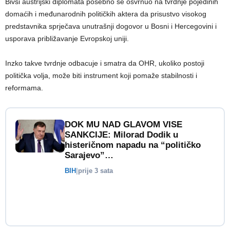
Bivši austrijski diplomata posebno se osvrnuo na tvrdnje pojedinih
domaćih i međunarodnih političkih aktera da prisustvo visokog
predstavnika sprječava unutrašnji dogovor u Bosni i Hercegovini i
usporava približavanje Evropskoj uniji.
Inzko takve tvrdnje odbacuje i smatra da OHR, ukoliko postoji
politička volja, može biti instrument koji pomaže stabilnosti i
reformama.
DOK MU NAD GLAVOM VISE
SANKCIJE: Milorad Dodik u
histeričnom napadu na “političko
Sarajevo”…
BIH
|
prije 3 sata