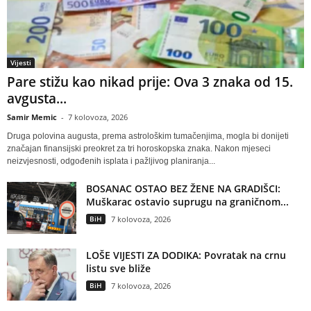
Vijesti
Pare stižu kao nikad prije: Ova 3 znaka od 15.
avgusta...
Samir Memic
-
7 kolovoza, 2026
Druga polovina augusta, prema astrološkim tumačenjima, mogla bi donijeti
značajan finansijski preokret za tri horoskopska znaka. Nakon mjeseci
neizvjesnosti, odgođenih isplata i pažljivog planiranja...
BOSANAC OSTAO BEZ ŽENE NA GRADIŠCI:
Muškarac ostavio suprugu na graničnom...
BiH
7 kolovoza, 2026
LOŠE VIJESTI ZA DODIKA: Povratak na crnu
listu sve bliže
BiH
7 kolovoza, 2026