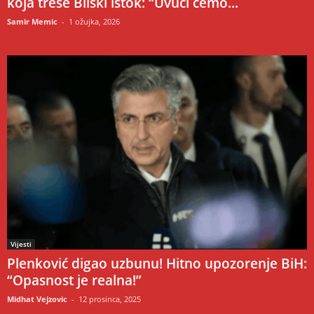
koja trese Bliski istok: “Uvući ćemo...
Samir Memic
-
1 ožujka, 2026
Vijesti
Plenković digao uzbunu! Hitno upozorenje BiH:
“Opasnost je realna!”
Midhat Vejzovic
-
12 prosinca, 2025