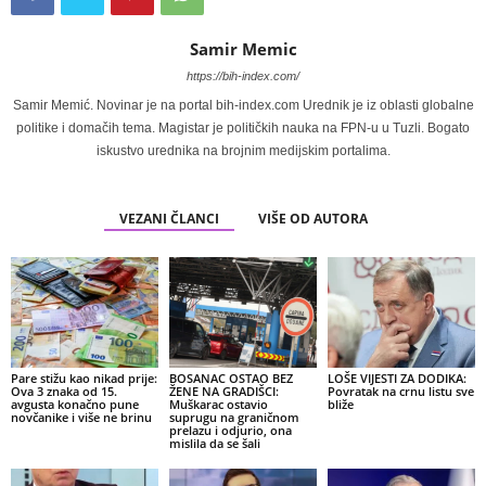
Samir Memic
https://bih-index.com/
Samir Memić. Novinar je na portal bih-index.com Urednik je iz oblasti globalne
politike i domačih tema. Magistar je političkih nauka na FPN-u u Tuzli. Bogato
iskustvo urednika na brojnim medijskim portalima.
VEZANI ČLANCI
VIŠE OD AUTORA
Pare stižu kao nikad prije:
BOSANAC OSTAO BEZ
LOŠE VIJESTI ZA DODIKA:
Ova 3 znaka od 15.
ŽENE NA GRADIŠCI:
Povratak na crnu listu sve
avgusta konačno pune
Muškarac ostavio
bliže
novčanike i više ne brinu
suprugu na graničnom
prelazu i odjurio, ona
mislila da se šali