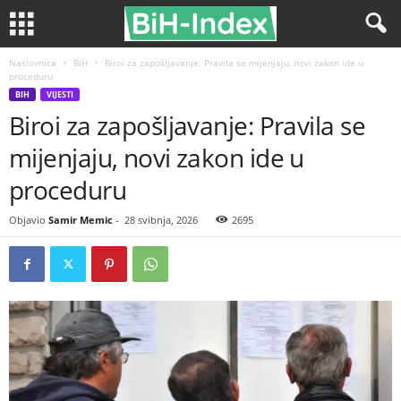
Naslovnica
BiH
Biroi za zapošljavanje: Pravila se mijenjaju, novi zakon ide u
proceduru
BIH
VIJESTI
Biroi za zapošljavanje: Pravila se
mijenjaju, novi zakon ide u
proceduru
Objavio
Samir Memic
-
28 svibnja, 2026
2695