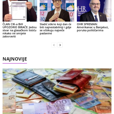
ČLAN CIK-a BiH
Sladić otkrio koji dan će
OHR SPREMAN:
UPOZORIO BIRAČE: Jednu
biti najnestabilniji i gdje
Amerikanac u Banjaluci,
stvar na glasačkom listiću
se očekuju najveće
poruka političarima
nikako ne smijete
padavine
zaboraviti
NAJNOVIJE