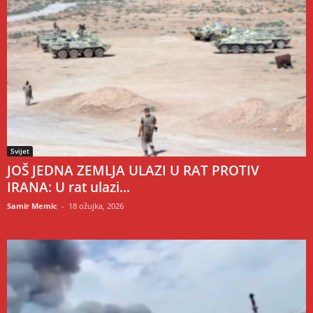
Svijet
JOŠ JEDNA ZEMLJA ULAZI U RAT PROTIV
IRANA: U rat ulazi...
Samir Memic
-
18 ožujka, 2026