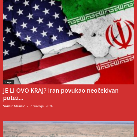
Svijet
JE LI OVO KRAJ? Iran povukao neočekivan
potez…
Samir Memic
-
7 travnja, 2026