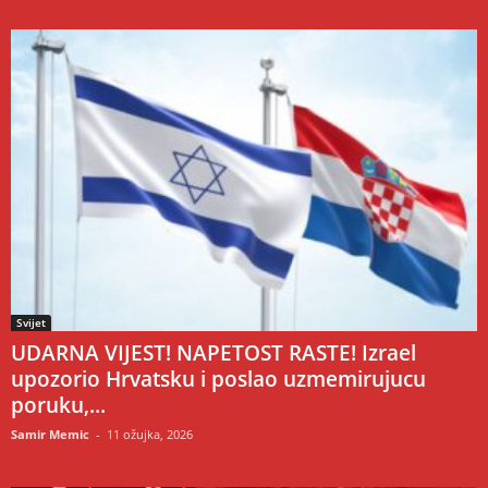
Svijet
UDARNA VIJEST! NAPETOST RASTE! Izrael
upozorio Hrvatsku i poslao uzmemirujucu
poruku,...
Samir Memic
-
11 ožujka, 2026