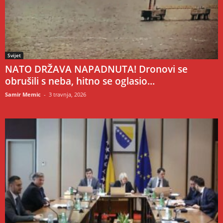
Svijet
NATO DRŽAVA NAPADNUTA! Dronovi se
obrušili s neba, hitno se oglasio...
Samir Memic
-
3 travnja, 2026