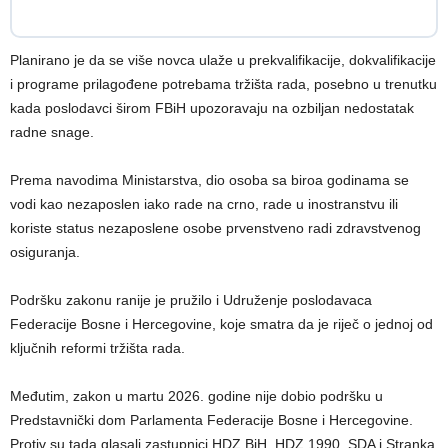
Planirano je da se više novca ulaže u prekvalifikacije, dokvalifikacije
i programe prilagođene potrebama tržišta rada, posebno u trenutku
kada poslodavci širom FBiH upozoravaju na ozbiljan nedostatak
radne snage.
Prema navodima Ministarstva, dio osoba sa biroa godinama se
vodi kao nezaposlen iako rade na crno, rade u inostranstvu ili
koriste status nezaposlene osobe prvenstveno radi zdravstvenog
osiguranja.
Podršku zakonu ranije je pružilo i Udruženje poslodavaca
Federacije Bosne i Hercegovine, koje smatra da je riječ o jednoj od
ključnih reformi tržišta rada.
Međutim, zakon u martu 2026. godine nije dobio podršku u
Predstavnički dom Parlamenta Federacije Bosne i Hercegovine.
Protiv su tada glasali zastupnici HDZ BiH, HDZ 1990, SDA i Stranka