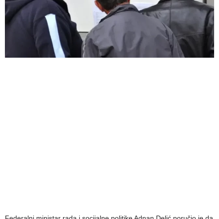
Federalni ministar rada i socijalne politike Adnan Delić poručio je da