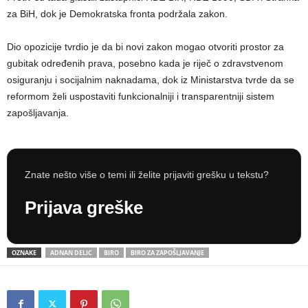
za BiH, dok je Demokratska fronta podržala zakon.
Dio opozicije tvrdio je da bi novi zakon mogao otvoriti prostor za
gubitak određenih prava, posebno kada je riječ o zdravstvenom
osiguranju i socijalnim naknadama, dok iz Ministarstva tvrde da se
reformom želi uspostaviti funkcionalniji i transparentniji sistem
zapošljavanja.
Znate nešto više o temi ili želite prijaviti grešku u tekstu?
Prijava greške
OZNAKE
ADNAN DELIC
BIRO
BIRO ZA ZAPOŠLJAVANJE