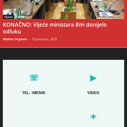
Vijesti
KONAČNO: Vijeće ministara BiH donijelo
odluku
Midhat Vejzovic
-
10 prosinca, 2025
☏
▶
TEL. IMENIK
VIDEO
✶