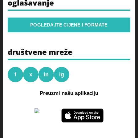
oglašavanje
POGLEDAJTE CIJENE I FORMATE
društvene mreže
f
x
in
ig
Preuzmi našu aplikaciju