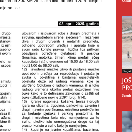
zna od 300 KM za fizička lica, odnosno za roditelje ili
Samir
ljetno lice.
Svijet
JOŠ
PRO
Samir