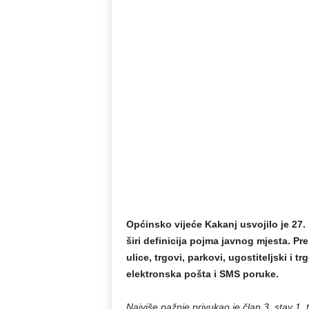
Općinsko vijeće Kakanj usvojilo je 27
širi definicija pojma javnog mjesta. P
ulice, trgovi, parkovi, ugostiteljski i t
elektronska pošta i SMS poruke.
Najviše pažnje privukao je član 3, stav 1