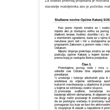
Za ovakav prekršaj propisana je novčana ka
staratelje maloljetnika ako je počinilac malo