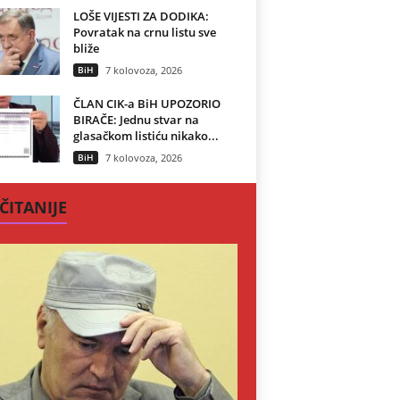
LOŠE VIJESTI ZA DODIKA:
Povratak na crnu listu sve
bliže
BiH
7 kolovoza, 2026
ČLAN CIK-a BiH UPOZORIO
BIRAČE: Jednu stvar na
glasačkom listiću nikako...
BiH
7 kolovoza, 2026
ČITANIJE