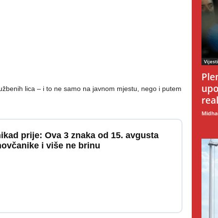
Vijest
Ple
upo
lužbenih lica – i to ne samo na javnom mjestu, nego i putem
rea
Midhat
nikad prije: Ova 3 znaka od 15. avgusta
včanike i više ne brinu