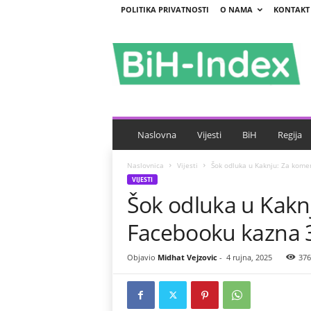
POLITIKA PRIVATNOSTI
O NAMA
KONTAKT
B
i
H
-
I
n
d
e
Naslovna
Vijesti
BiH
Regija
x
Naslovnica
Vijesti
Šok odluka u Kaknju: Za kome
VIJESTI
Šok odluka u Kakn
Facebooku kazna 
Objavio
Midhat Vejzovic
-
4 rujna, 2025
376