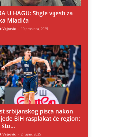
A U HAGU: Stigle vijesti za
ka Mladića
 Vejzovic
-
10 prosinca, 2025
i
st srbijanskog pisca nakon
jede BiH rasplakat će region:
 što...
 Vejzovic
-
2 rujna, 2025