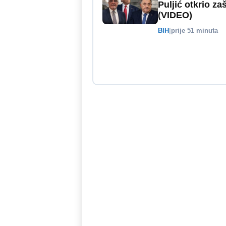
Puljić otkrio z
(VIDEO)
BIH
|
prije 51 minuta