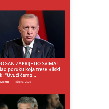
OGAN ZAPRIJETIO SVIMA!
lao poruku koja trese Bliski
ok: “Uvući ćemo...
 Memic
-
1 ožujka, 2026