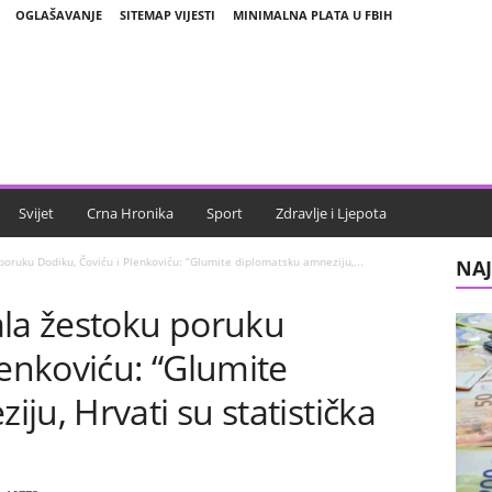
OGLAŠAVANJE
SITEMAP VIJESTI
MINIMALNA PLATA U FBIH
Svijet
Crna Hronika
Sport
Zdravlje i Ljepota
poruku Dodiku, Čoviću i Plenkoviću: “Glumite diplomatsku amneziju,...
NAJ
ala žestoku poruku
lenkoviću: “Glumite
ju, Hrvati su statistička