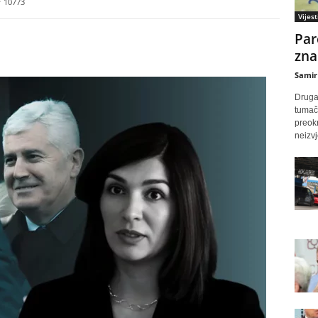
10773
Vijest
Par
zna
Samir
Druga
tumače
preok
neizvj