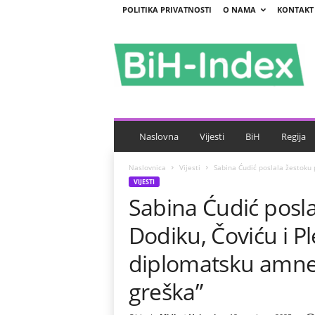
POLITIKA PRIVATNOSTI
O NAMA
KONTAKT
B
i
H
-
I
n
d
e
Naslovna
Vijesti
BiH
Regija
x
Naslovnica
Vijesti
Sabina Ćudić poslala žestoku 
VIJESTI
Sabina Ćudić posl
Dodiku, Čoviću i P
diplomatsku amnezi
greška”