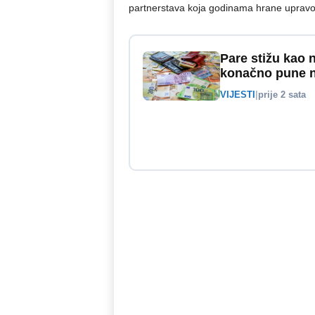
partnerstava koja godinama hrane upravo t
Pare stižu kao 
konačno pune no
VIJESTI
|
prije 2 sata