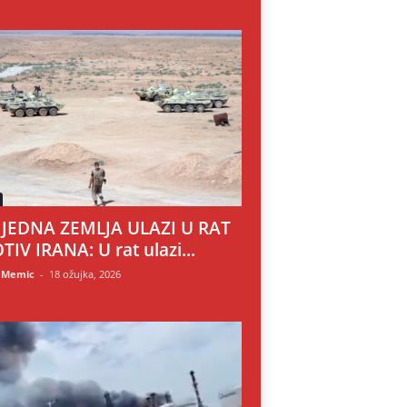
 JEDNA ZEMLJA ULAZI U RAT
TIV IRANA: U rat ulazi...
 Memic
-
18 ožujka, 2026