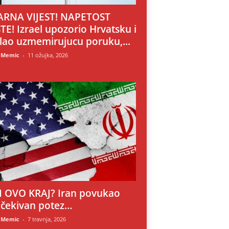
RNA VIJEST! NAPETOST
TE! Izrael upozorio Hrvatsku i
lao uzmemirujucu poruku,...
 Memic
-
11 ožujka, 2026
LI OVO KRAJ? Iran povukao
čekivan potez…
 Memic
-
7 travnja, 2026