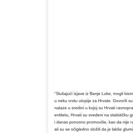
“Slušajući izjave iz Banje Luke, mogli bism
u neku vrstu utopije za Hrvate. Govorili su
nalaze u sredini u kojoj su Hrvati ravnopra
entitetu, Hrvati su svedeni na statističku gr
i danas ponosno promoviše, kao da nije razo
ali su se očigledno složili da je lakše glum