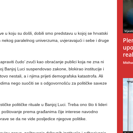
Vijest
 u koju su došli, dobili smo predstavu u kojoj se hrvatski
Ple
m nekog paralelnog univerzuma, uvjeravajući i sebe i druge
upo
rea
praviti čudo’ zvuči kao obraćanje publici koja ne zna ni
Midhat
istoj Banjoj Luci suspendovao zakone, blokirao institucije i
tovo nestali, a i njima prijeti demografska katastrofa. Ali
udima nego suočiti se s odgovornošću za političke saveze
ičke političke rituale u Banjoj Luci. Treba ono što ti lideri
alno poštovanje prema građanima čije interese navodno
ave se da ne vide posljedice njegove politike.