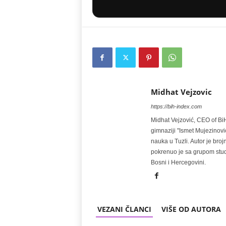
Midhat Vejzovic
https://bih-index.com
Midhat Vejzović, CEO of BiH
gimnaziji "Ismet Mujezinović
nauka u Tuzli. Autor je broj
pokrenuo je sa grupom stude
Bosni i Hercegovini.
VEZANI ČLANCI
VIŠE OD AUTORA