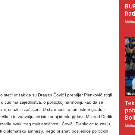
BUR
Rat
Midhat
Vijest
o steći utisak da su Dragan Čović i premijer Plenković stigli
Tek
 o čudima zajedništva, o političkoj harmoniji, kao da se
pob
vni, snažni i zaštićeni. U stvarnosti, u tom istom gradu i
Boli
ešku i to zahvaljujući istoj onoj ideologiji koju Milorad Dodik
rila svaki trag multietničnosti. Čović i Plenković to znaju,
Midhat
iti diplomatsku amneziju nego priznati posljedice političkih