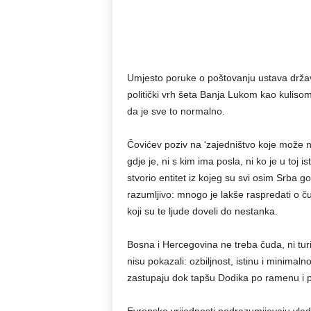
Umjesto poruke o poštovanju ustava države
politički vrh šeta Banja Lukom kao kuliso
da je sve to normalno.
Čovićev poziv na ‘zajedništvo koje može na
gdje je, ni s kim ima posla, ni ko je u toj 
stvorio entitet iz kojeg su svi osim Srba go
razumljivo: mnogo je lakše raspredati o č
koji su te ljude doveli do nestanka.
Bosna i Hercegovina ne treba čuda, ni turist
nisu pokazali: ozbiljnost, istinu i minim
zastupaju dok tapšu Dodika po ramenu i pr