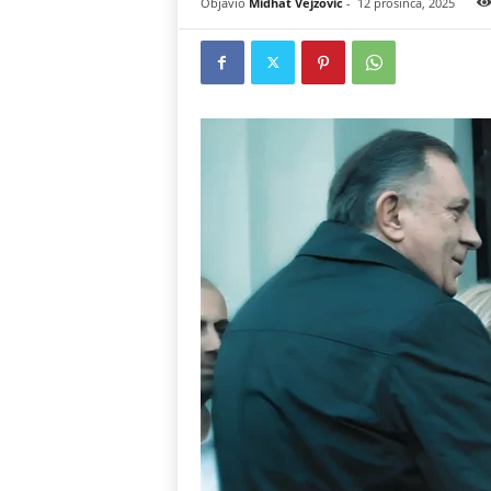
Objavio
Midhat Vejzovic
-
12 prosinca, 2025