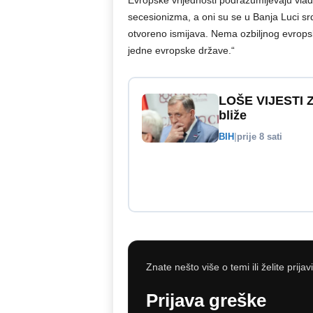
Evropske vrijednosti podrazumijevaju vlada
secesionizma, a oni su se u Banja Luci srda
otvoreno ismijava. Nema ozbiljnog evropsk
jedne evropske države.“
LOŠE VIJESTI Z
bliže
BIH
|
prije 8 sati
Znate nešto više o temi ili želite prijav
Prijava greške