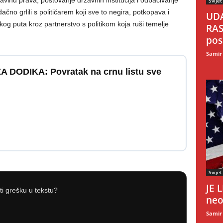
vinu prava, poštovanje državnih institucija i odbacivanje
Svijet
čno grlili s političarem koji sve to negira, potkopava i
UDA
og puta kroz partnerstvo s politikom koja ruši temelje
RAS
pos
Samir
A DODIKA: Povratak na crnu listu sve
Svijet
JE 
iti grešku u tekstu?
neo
Samir