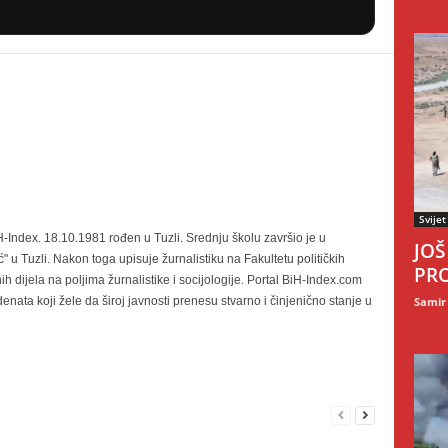
Svijet
-Index. 18.10.1981 rođen u Tuzli. Srednju školu završio je u
JOŠ
" u Tuzli. Nakon toga upisuje žurnalistiku na Fakultetu političkih
PRO
nih dijela na poljima žurnalistike i socijologije. Portal BiH-Index.com
nata koji žele da široj javnosti prenesu stvarno i činjenično stanje u
Samir