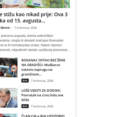
i
e stižu kao nikad prije: Ova 3
ka od 15. avgusta...
 Memic
-
7 kolovoza, 2026
 polovina augusta, prema astrološkim
njima, mogla bi donijeti značajan finansijski
ret za tri horoskopska znaka. Nakon mjeseci
esnosti, odgođenih isplata i pažljivog planiranja...
BOSANAC OSTAO BEZ ŽENE
NA GRADIŠCI: Muškarac
ostavio suprugu na
graničnom...
BiH
7 kolovoza, 2026
LOŠE VIJESTI ZA DODIKA:
Povratak na crnu listu sve
bliže
BiH
7 kolovoza, 2026
ČLAN CIK-a BiH UPOZORIO