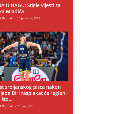
A U HAGU: Stigle vijesti za
ka Mladića
 Vejzovic
-
10 prosinca, 2025
i
st srbijanskog pisca nakon
jede BiH rasplakat će region:
 što...
 Vejzovic
-
2 rujna, 2025