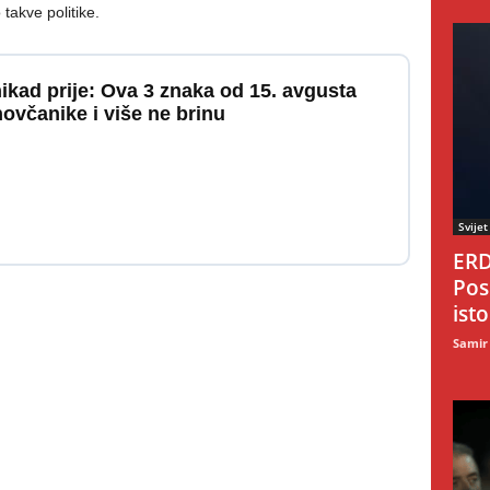
akve politike.
nikad prije: Ova 3 znaka od 15. avgusta
včanike i više ne brinu
Svijet
ERD
Pos
ist
Samir