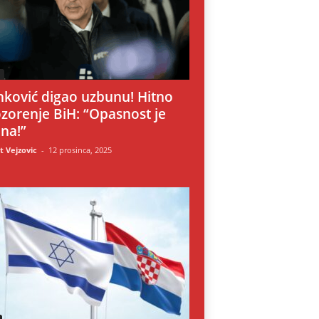
i
nković digao uzbunu! Hitno
zorenje BiH: “Opasnost je
lna!”
 Vejzovic
-
12 prosinca, 2025