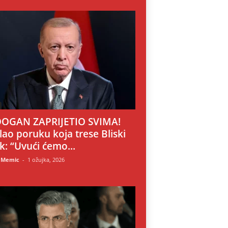
OGAN ZAPRIJETIO SVIMA!
lao poruku koja trese Bliski
ok: “Uvući ćemo...
 Memic
-
1 ožujka, 2026