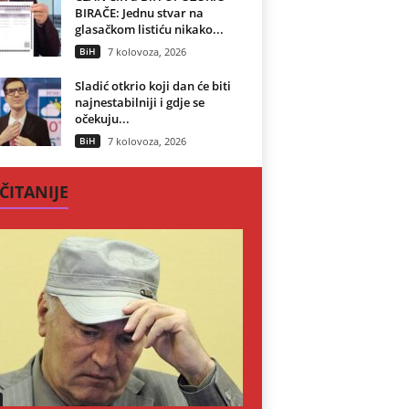
BIRAČE: Jednu stvar na
glasačkom listiću nikako...
BiH
7 kolovoza, 2026
Sladić otkrio koji dan će biti
najnestabilniji i gdje se
očekuju...
BiH
7 kolovoza, 2026
ČITANIJE