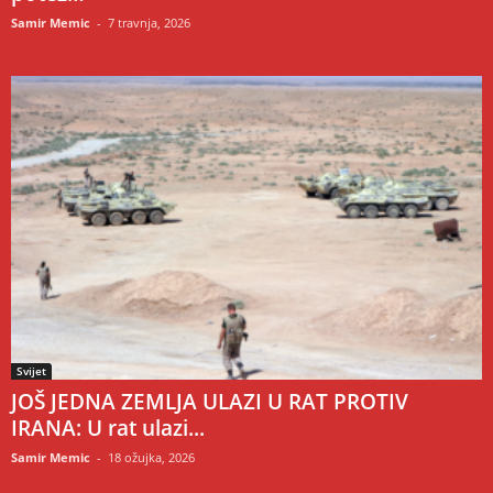
Samir Memic
-
7 travnja, 2026
Svijet
JOŠ JEDNA ZEMLJA ULAZI U RAT PROTIV
IRANA: U rat ulazi...
Samir Memic
-
18 ožujka, 2026