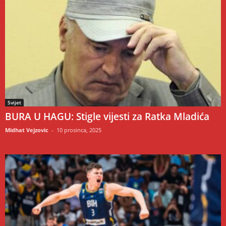
Svijet
BURA U HAGU: Stigle vijesti za Ratka Mladića
Midhat Vejzovic
-
10 prosinca, 2025