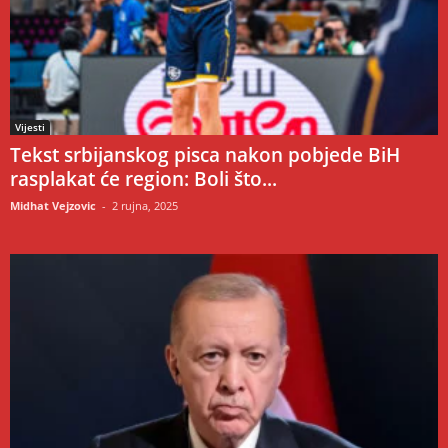
Vijesti
Tekst srbijanskog pisca nakon pobjede BiH
rasplakat će region: Boli što...
Midhat Vejzovic
-
2 rujna, 2025