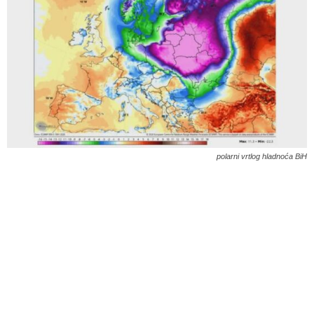
polarni vrtlog hladnoća BiH