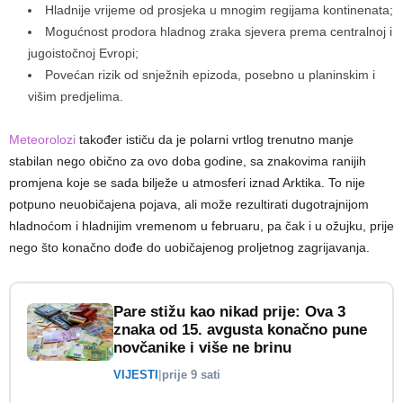
Hladnije vrijeme od prosjeka u mnogim regijama kontinenata;
Mogućnost prodora hladnog zraka sjevera prema centralnoj i
jugoistočnoj Evropi;
Povećan rizik od snježnih epizoda, posebno u planinskim i
višim predjelima.
Meteorolozi
također ističu da je polarni vrtlog trenutno manje
stabilan nego obično za ovo doba godine, sa znakovima ranijih
promjena koje se sada bilježe u atmosferi iznad Arktika. To nije
potpuno neuobičajena pojava, ali može rezultirati dugotrajnijom
hladnoćom i hladnijim vremenom u februaru, pa čak i u ožujku, prije
nego što konačno dođe do uobičajenog proljetnog zagrijavanja.
Pare stižu kao nikad prije: Ova 3
znaka od 15. avgusta konačno pune
novčanike i više ne brinu
VIJESTI
|
prije 9 sati