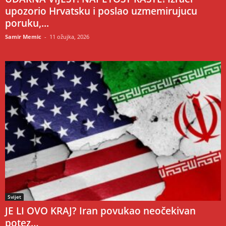
upozorio Hrvatsku i poslao uzmemirujucu
poruku,...
Samir Memic
-
11 ožujka, 2026
Svijet
JE LI OVO KRAJ? Iran povukao neočekivan
potez…