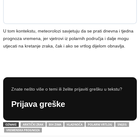
U tom kontekstu, meteorolozi savjetuju da se prati dnevna i tjedna
prognoza vremena, jer vjetrovi iz polarnih područja i dalje mogu
utjecati na kretanje zraka, čak i ako se vrtlog dijelom obnavlja.
Znate nešto više o temi ili želite prijaviti grešku u tekstu?
Prijava greške
OZNAKE
ARKTIČKI ZRAK
BIH ZIMA
HLADNOĆA
POLARNI VRTLOG
SNIJEG
VREMENSKA PROGNOZA