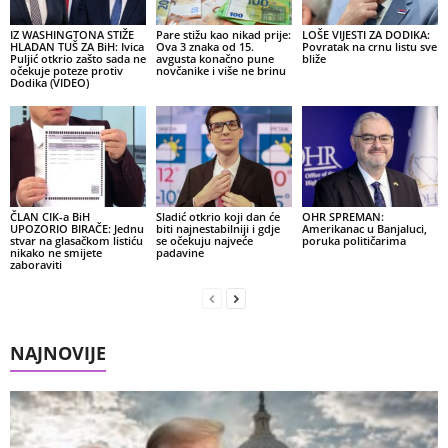
IZ WASHINGTONA STIŽE
Pare stižu kao nikad prije:
LOŠE VIJESTI ZA DODIKA:
HLADAN TUŠ ZA BiH: Ivica
Ova 3 znaka od 15.
Povratak na crnu listu sve
Puljić otkrio zašto sada ne
avgusta konačno pune
bliže
očekuje poteze protiv
novčanike i više ne brinu
Dodika (VIDEO)
ČLAN CIK-a BiH
Sladić otkrio koji dan će
OHR SPREMAN:
UPOZORIO BIRAČE: Jednu
biti najnestabilniji i gdje
Amerikanac u Banjaluci,
stvar na glasačkom listiću
se očekuju najveće
poruka političarima
nikako ne smijete
padavine
zaboraviti
NAJNOVIJE