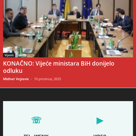
Vijesti
KONAČNO: Vijeće ministara BiH donijelo
odluku
Midhat Vejzovic
-
10 prosinca, 2025
☏
▶