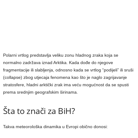
Polarni vrtlog predstavlja veliku zonu hladnog zraka koja se
normalno zadržava iznad Arktika. Kada dođe do njegove
fragmentacije ili slabljenja, odnosno kada se vrtlog “podijeli” ili sruši
(collapse) zbog utjecaja fenomena kao što je naglo zagrijavanje
stratosfere, hladni arktički zrak ima veću mogućnost da se spusti
prema srednjim geografskim širinama.
Šta to znači za BiH?
Takva meteorološka dinamika u Evropi obično donosi: