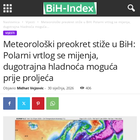
Naslovnica
Vijesti
Meteorološki preokret stiže u BiH: Polarni vrtlog se mijenja,
dugotrajna hladnoća moguća...
VIJESTI
Meteorološki preokret stiže u BiH:
Polarni vrtlog se mijenja,
dugotrajna hladnoća moguća
prije proljeća
Objavio
Midhat Vejzovic
-
30 siječnja, 2026
406