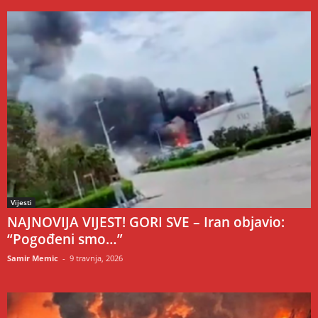
Vijesti
NAJNOVIJA VIJEST! GORI SVE – Iran objavio:
“Pogođeni smo…”
Samir Memic
-
9 travnja, 2026