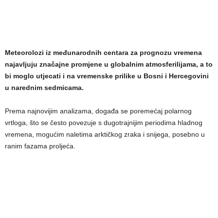
Meteorolozi iz međunarodnih centara za prognozu vremena
najavljuju značajne promjene u globalnim atmosferilijama, a to
bi moglo utjecati i na vremenske prilike u Bosni i Hercegovini
u narednim sedmicama.
Prema najnovijim analizama, događa se poremećaj polar­nog
vrtloga, što se često povezuje s dugotrajnijim periodima hladnog
vremena, mogućim naletima arktičkog zraka i snijega, posebno u
ranim fazama proljeća.