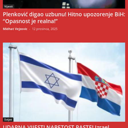
Vijesti
Plenković digao uzbunu! Hitno upozorenje BiH:
“Opasnost je realna!”
Midhat Vejzovic
-
12 prosinca, 2025
Svijet
UDARNA VIJEST! NAPETOST RASTE! Izrael