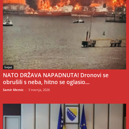
Svijet
NATO DRŽAVA NAPADNUTA! Dronovi se
obrušili s neba, hitno se oglasio...
Samir Memic
-
3 travnja, 2026