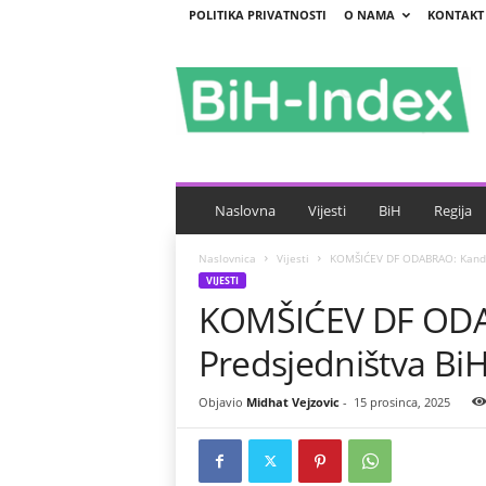
POLITIKA PRIVATNOSTI
O NAMA
KONTAKT
B
i
H
-
I
n
d
e
Naslovna
Vijesti
BiH
Regija
x
Naslovnica
Vijesti
KOMŠIĆEV DF ODABRAO: Kandid
VIJESTI
KOMŠIĆEV DF ODAB
Predsjedništva Bi
Objavio
Midhat Vejzovic
-
15 prosinca, 2025