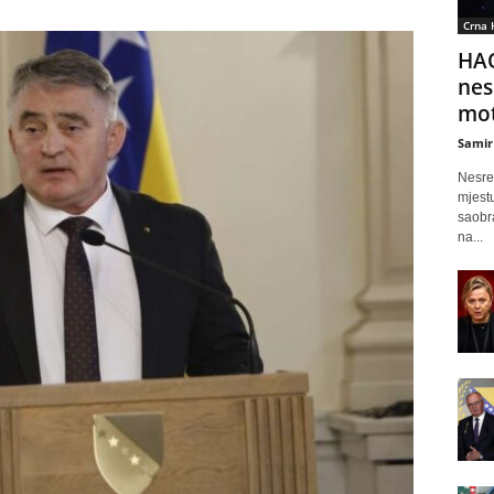
Crna 
HAO
nes
mot
Samir
Nesre
mjestu
saobr
na...