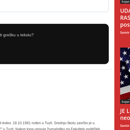
Svijet
UDA
RAS
pos
Samir
iti grešku u tekstu?
Svijet
JE 
neo
-Index. 18.10.1981 rođen u Tuzli. Srednju školu završio je u
Samir
" u Tuzli. Nakon toga upisuje žurnalistiku na Fakultetu političkih