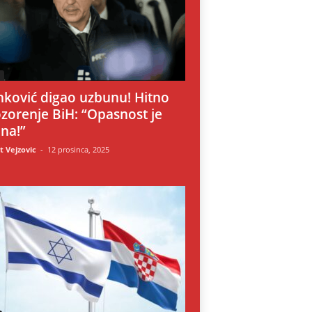
i
nković digao uzbunu! Hitno
zorenje BiH: “Opasnost je
lna!”
 Vejzovic
-
12 prosinca, 2025