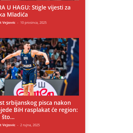
A U HAGU: Stigle vijesti za
ka Mladića
 Vejzovic
-
10 prosinca, 2025
i
st srbijanskog pisca nakon
jede BiH rasplakat će region:
 što...
 Vejzovic
-
2 rujna, 2025