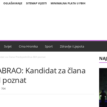
OGLAŠAVANJE
SITEMAP VIJESTI
MINIMALNA PLATA U FBIH
Svijet
Crna Hronika
Sport
Zdravlje i Ljepota
at za člana Predsjedništva BiH poznat
NAJ
RAO: Kandidat za člana
H poznat
704