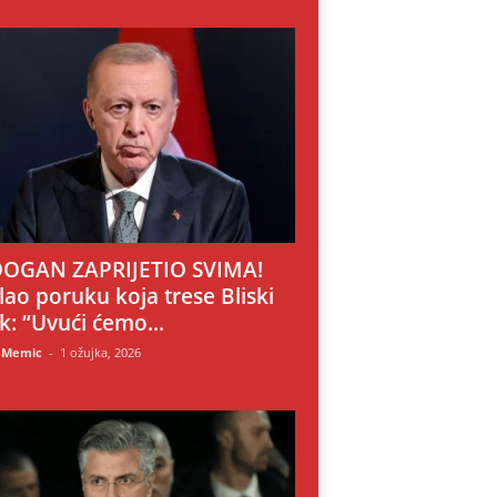
OGAN ZAPRIJETIO SVIMA!
lao poruku koja trese Bliski
ok: “Uvući ćemo...
 Memic
-
1 ožujka, 2026