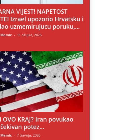
RNA VIJEST! NAPETOST
TE! Izrael upozorio Hrvatsku i
lao uzmemirujucu poruku,...
 Memic
-
11 ožujka, 2026
LI OVO KRAJ? Iran povukao
čekivan potez…
 Memic
-
7 travnja, 2026