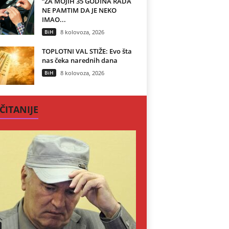
“ZA MOJIH 35 GODINA RADA
NE PAMTIM DA JE NEKO
IMAO...
BiH
8 kolovoza, 2026
TOPLOTNI VAL STIŽE: Evo šta
nas čeka narednih dana
BiH
8 kolovoza, 2026
ČITANIJE