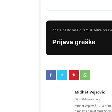
Znate nešto više o temi ili želite prijav
Prijava greške
Midhat Vejzovic
https://bih-index.com
Midhat Vejzović, CEO of BiH
gimnaziji "Ismet Mujezinović