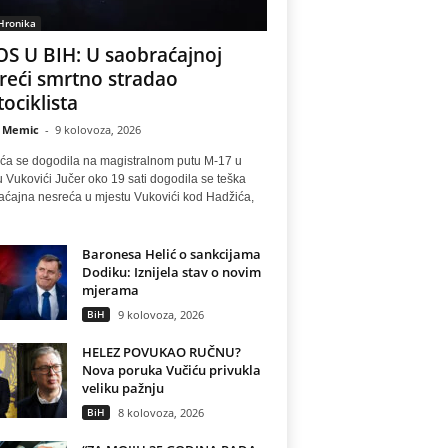
Hronika
S U BIH: U saobraćajnoj
reći smrtno stradao
ociklista
 Memic
-
9 kolovoza, 2026
ća se dogodila na magistralnom putu M-17 u
 Vukovići Jučer oko 19 sati dogodila se teška
aćajna nesreća u mjestu Vukovići kod Hadžića,
Baronesa Helić o sankcijama
Dodiku: Iznijela stav o novim
mjerama
BiH
9 kolovoza, 2026
HELEZ POVUKAO RUČNU?
Nova poruka Vučiću privukla
veliku pažnju
BiH
8 kolovoza, 2026