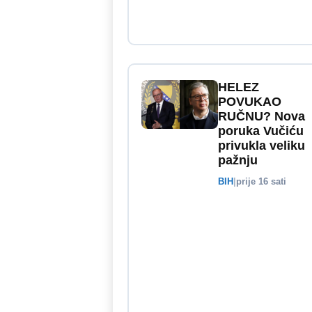
HELEZ
POVUKAO
RUČNU? Nova
poruka Vučiću
privukla veliku
pažnju
BIH
|
prije 16 sati