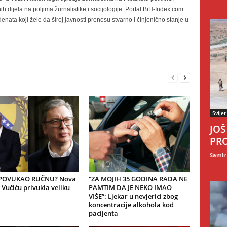
nih dijela na poljima žurnalistike i socijologije. Portal BiH-Index.com
nata koji žele da široj javnosti prenesu stvarno i činjenično stanje u
Svijet
JOŠ
PRO
Samir
 POVUKAO RUČNU? Nova
“ZA MOJIH 35 GODINA RADA NE
Vučiću privukla veliku
PAMTIM DA JE NEKO IMAO
VIŠE”: Ljekar u nevjerici zbog
koncentracije alkohola kod
pacijenta