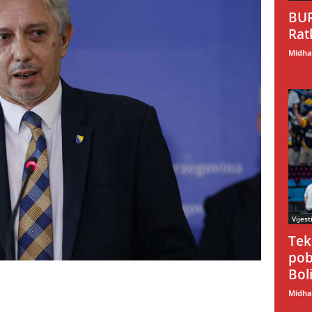
BUR
Rat
Midhat
Vijest
Tek
pob
Boli
Midhat