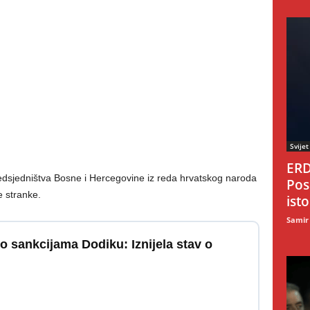
Svijet
ERD
dsjedništva Bosne i Hercegovine iz reda hrvatskog naroda
Pos
e stranke.
ist
Samir
o sankcijama Dodiku: Iznijela stav o