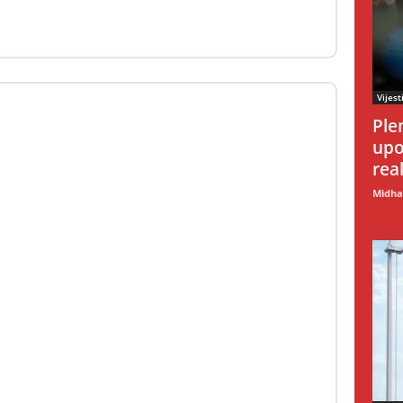
Vijest
Ple
upo
rea
Midhat