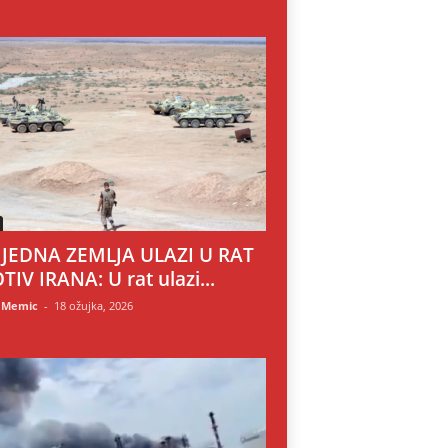
 JEDNA ZEMLJA ULAZI U RAT
TIV IRANA: U rat ulazi...
 Memic
-
18 ožujka, 2026