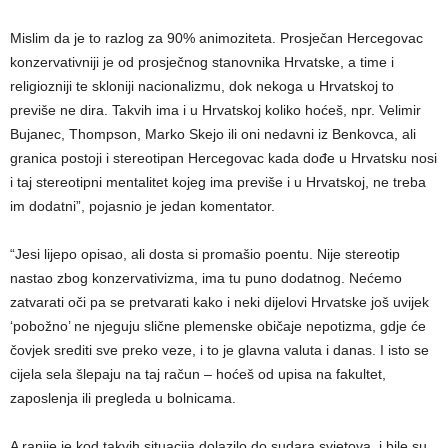
Mislim da je to razlog za 90% animoziteta. Prosječan Hercegovac
konzervativniji je od prosječnog stanovnika Hrvatske, a time i
religiozniji te skloniji nacionalizmu, dok nekoga u Hrvatskoj to
previše ne dira. Takvih ima i u Hrvatskoj koliko hoćeš, npr. Velimir
Bujanec, Thompson, Marko Skejo ili oni nedavni iz Benkovca, ali
granica postoji i stereotipan Hercegovac kada dođe u Hrvatsku nosi
i taj stereotipni mentalitet kojeg ima previše i u Hrvatskoj, ne treba
im dodatni”, pojasnio je jedan komentator.
“Jesi lijepo opisao, ali dosta si promašio poentu. Nije stereotip
nastao zbog konzervativizma, ima tu puno dodatnog. Nećemo
zatvarati oči pa se pretvarati kako i neki dijelovi Hrvatske još uvijek
‘pobožno’ ne njeguju slične plemenske običaje nepotizma, gdje će
čovjek srediti sve preko veze, i to je glavna valuta i danas. I isto se
cijela sela šlepaju na taj račun – hoćeš od upisa na fakultet,
zaposlenja ili pregleda u bolnicama.
A ranije je kod takvih situacija dolazilo do sudara svjetova, i bile su