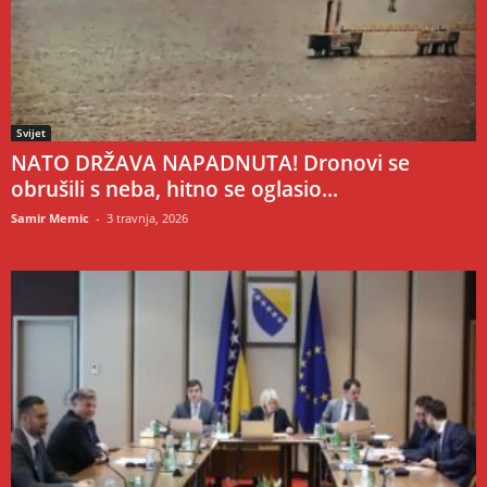
Svijet
NATO DRŽAVA NAPADNUTA! Dronovi se
obrušili s neba, hitno se oglasio...
Samir Memic
-
3 travnja, 2026