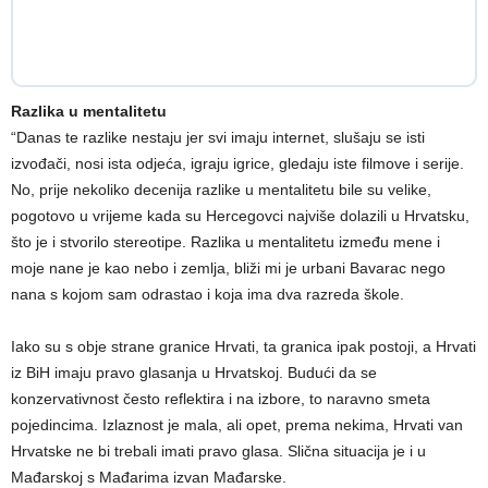
Razlika u mentalitetu
“Danas te razlike nestaju jer svi imaju internet, slušaju se isti
izvođači, nosi ista odjeća, igraju igrice, gledaju iste filmove i serije.
No, prije nekoliko decenija razlike u mentalitetu bile su velike,
pogotovo u vrijeme kada su Hercegovci najviše dolazili u Hrvatsku,
što je i stvorilo stereotipe. Razlika u mentalitetu između mene i
moje nane je kao nebo i zemlja, bliži mi je urbani Bavarac nego
nana s kojom sam odrastao i koja ima dva razreda škole.
Iako su s obje strane granice Hrvati, ta granica ipak postoji, a Hrvati
iz BiH imaju pravo glasanja u Hrvatskoj. Budući da se
konzervativnost često reflektira i na izbore, to naravno smeta
pojedincima. Izlaznost je mala, ali opet, prema nekima, Hrvati van
Hrvatske ne bi trebali imati pravo glasa. Slična situacija je i u
Mađarskoj s Mađarima izvan Mađarske.