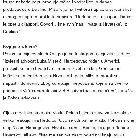
istupe nekada popularne pjevačice i voditeljice, a danas
prodavačice u Dublinu. Mišetić je na Twitteru napravio screenshot
njenog Instagram profila te napisao: “Rođena je u dijaspori. Danas
je opet u dijaspori. Govori u ime svih ‘nas Hrvata iz Hrvatske’. Iz
Dublina.”
Koji je problem?
Pokos mu nije ostala dužna pa je na Instagramu objavila sljedeće:
“Izvjesni advokat Luka Mišetić, Hercegovac rođen u Americi,
preispituje moje hrvatstvo i trenutni život u Irskoj. Gospodine
Mišetiću, mnogi domicilni Hrvati, njih pola miliona, morali su
napustiti domovinu zbog korupcije i nepotizma, kojem su uveliko
pridonijeli Vaši sunarodnjaci iz BiH s dvostrukim pasošem”, poručila
je Pokos advokatu.
Cijela medijska strka oko Vlatke Pokos i njenih stavova izazvala je
veliku reakciju i na Redditu. “Ovo se odnosi na Vlatku Pokos i slične
njoj. Nisam Hercegovka, Hrvatica sam iz Bosne, koja je rođena u
Hrvatskoj. Ali evo, čisto me zanima zašto pojedinci imaju toliku