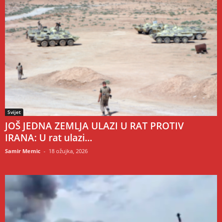
Svijet
JOŠ JEDNA ZEMLJA ULAZI U RAT PROTIV
IRANA: U rat ulazi...
Samir Memic
-
18 ožujka, 2026