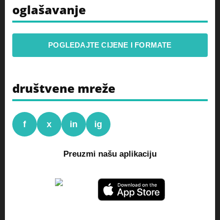
oglašavanje
POGLEDAJTE CIJENE I FORMATE
društvene mreže
f
x
in
ig
Preuzmi našu aplikaciju