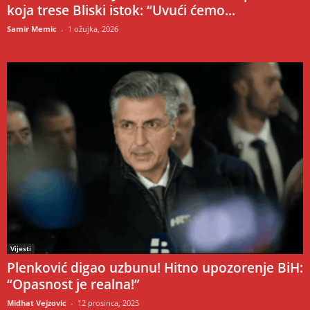
koja trese Bliski istok: “Uvući ćemo...
Samir Memic
-
1 ožujka, 2026
Vijesti
Plenković digao uzbunu! Hitno upozorenje BiH:
“Opasnost je realna!”
Midhat Vejzovic
-
12 prosinca, 2025