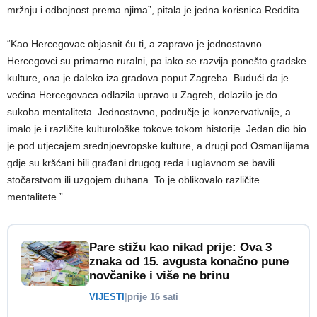
mržnju i odbojnost prema njima”, pitala je jedna korisnica Reddita.
“Kao Hercegovac objasnit ću ti, a zapravo je jednostavno.
Hercegovci su primarno ruralni, pa iako se razvija ponešto gradske
kulture, ona je daleko iza gradova poput Zagreba. Budući da je
većina Hercegovaca odlazila upravo u Zagreb, dolazilo je do
sukoba mentaliteta. Jednostavno, područje je konzervativnije, a
imalo je i različite kulturološke tokove tokom historije. Jedan dio bio
je pod utjecajem srednjoevropske kulture, a drugi pod Osmanlijama
gdje su kršćani bili građani drugog reda i uglavnom se bavili
stočarstvom ili uzgojem duhana. To je oblikovalo različite
mentalitete.”
Pare stižu kao nikad prije: Ova 3
znaka od 15. avgusta konačno pune
novčanike i više ne brinu
VIJESTI
|
prije 16 sati