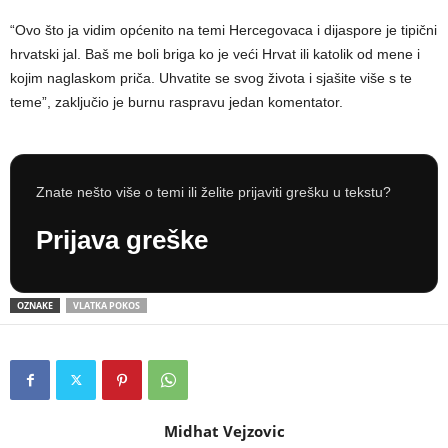
“Ovo što ja vidim općenito na temi Hercegovaca i dijaspore je tipični
hrvatski jal. Baš me boli briga ko je veći Hrvat ili katolik od mene i
kojim naglaskom priča. Uhvatite se svog života i sjašite više s te
teme”, zaključio je burnu raspravu jedan komentator.
Znate nešto više o temi ili želite prijaviti grešku u tekstu?
Prijava greške
OZNAKE
VLATKA POKOS
Midhat Vejzovic