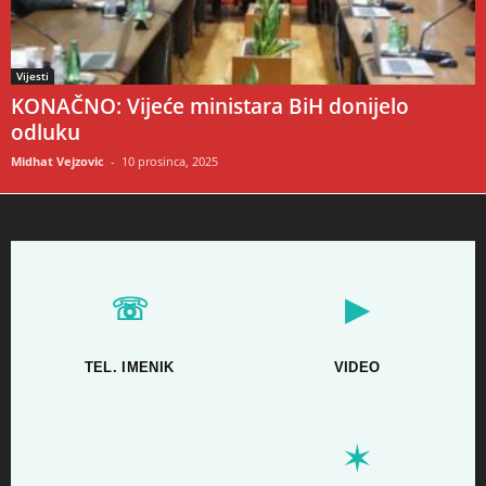
Vijesti
KONAČNO: Vijeće ministara BiH donijelo
odluku
Midhat Vejzovic
-
10 prosinca, 2025
☏
▶
TEL. IMENIK
VIDEO
✶