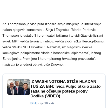
Za Thompsona je više puta iznosila svoje mišljenje, a intenzivnije
nakon njegovih koncerata u Sinju i Zagrebu. “Marko Perković
Thompson je ustašofil i promicatelj fašizma i to vidi čitav civilizirani
svijet. MPT veliča teroristu i ubicu, veliča zločinačku Herceg-Bosnu,
veliča ‘Veliku NDH Hrvatsku’. Nažalost, uz blagoslov rvacke
kockoglave polupismene Vlade s bosanskim ‘diplomama’, lažnog
Europljanina Premijera i korumpiranog hrvatskog pravosuđa”,
napisala je u jednoj objavi, piše Dnevno.hr.
IZ WASHINGTONA STIŽE HLADAN
TUŠ ZA BiH: Ivica Puljić otkrio zašto
sada ne očekuje poteze protiv
Dodika (VIDEO)
BIH
|
prije 10 sati