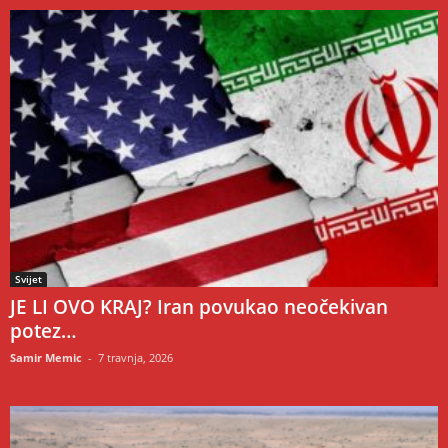
Svijet
JE LI OVO KRAJ? Iran povukao neočekivan
potez…
Samir Memic
-
7 travnja, 2026