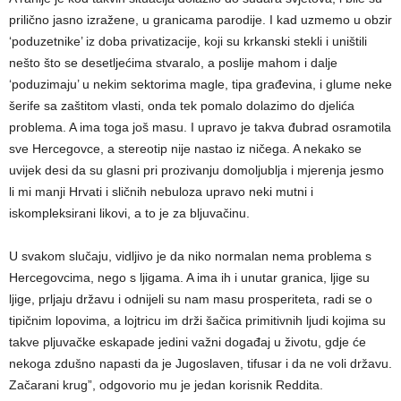
prilično jasno izražene, u granicama parodije. I kad uzmemo u obzir
‘poduzetnike’ iz doba privatizacije, koji su krkanski stekli i uništili
nešto što se desetljećima stvaralo, a poslije mahom i dalje
‘poduzimaju’ u nekim sektorima magle, tipa građevina, i glume neke
šerife sa zaštitom vlasti, onda tek pomalo dolazimo do djelića
problema. A ima toga još masu. I upravo je takva đubrad osramotila
sve Hercegovce, a stereotip nije nastao iz ničega. A nekako se
uvijek desi da su glasni pri prozivanju domoljublja i mjerenja jesmo
li mi manji Hrvati i sličnih nebuloza upravo neki mutni i
iskompleksirani likovi, a to je za bljuvačinu.
U svakom slučaju, vidljivo je da niko normalan nema problema s
Hercegovcima, nego s ljigama. A ima ih i unutar granica, ljige su
ljige, prljaju državu i odnijeli su nam masu prosperiteta, radi se o
tipičnim lopovima, a lojtricu im drži šačica primitivnih ljudi kojima su
takve pljuvačke eskapade jedini važni događaj u životu, gdje će
nekoga zdušno napasti da je Jugoslaven, tifusar i da ne voli državu.
Začarani krug”, odgovorio mu je jedan korisnik Reddita.