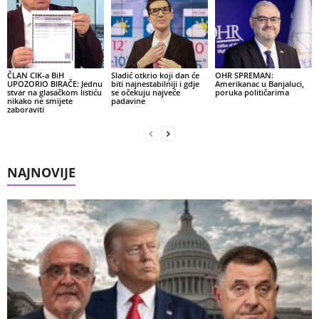
ČLAN CIK-a BiH
Sladić otkrio koji dan će
OHR SPREMAN:
UPOZORIO BIRAČE: Jednu
biti najnestabilniji i gdje
Amerikanac u Banjaluci,
stvar na glasačkom listiću
se očekuju najveće
poruka političarima
nikako ne smijete
padavine
zaboraviti
NAJNOVIJE