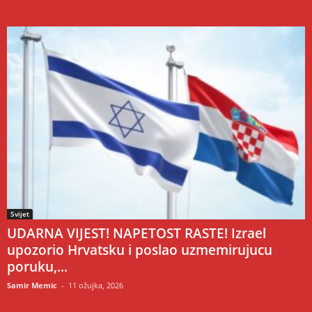
Svijet
UDARNA VIJEST! NAPETOST RASTE! Izrael
upozorio Hrvatsku i poslao uzmemirujucu
poruku,...
Samir Memic
-
11 ožujka, 2026