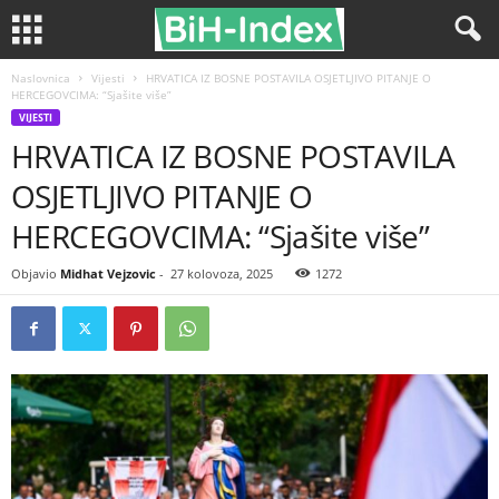
Naslovnica
Vijesti
HRVATICA IZ BOSNE POSTAVILA OSJETLJIVO PITANJE O
HERCEGOVCIMA: “Sjašite više”
VIJESTI
HRVATICA IZ BOSNE POSTAVILA
OSJETLJIVO PITANJE O
HERCEGOVCIMA: “Sjašite više”
Objavio
Midhat Vejzovic
-
27 kolovoza, 2025
1272