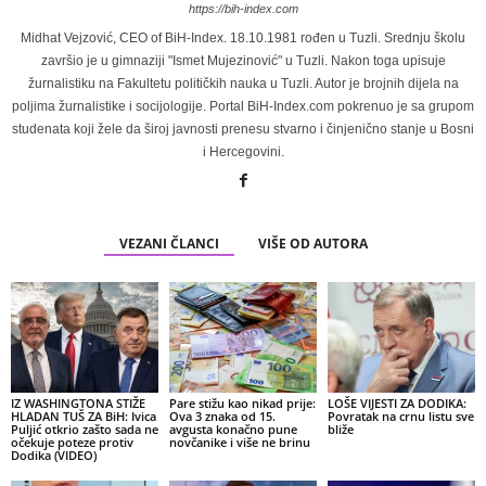
https://bih-index.com
Midhat Vejzović, CEO of BiH-Index. 18.10.1981 rođen u Tuzli. Srednju školu
završio je u gimnaziji "Ismet Mujezinović" u Tuzli. Nakon toga upisuje
žurnalistiku na Fakultetu političkih nauka u Tuzli. Autor je brojnih dijela na
poljima žurnalistike i socijologije. Portal BiH-Index.com pokrenuo je sa grupom
studenata koji žele da široj javnosti prenesu stvarno i činjenično stanje u Bosni
i Hercegovini.
VEZANI ČLANCI
VIŠE OD AUTORA
IZ WASHINGTONA STIŽE
Pare stižu kao nikad prije:
LOŠE VIJESTI ZA DODIKA:
HLADAN TUŠ ZA BiH: Ivica
Ova 3 znaka od 15.
Povratak na crnu listu sve
Puljić otkrio zašto sada ne
avgusta konačno pune
bliže
očekuje poteze protiv
novčanike i više ne brinu
Dodika (VIDEO)