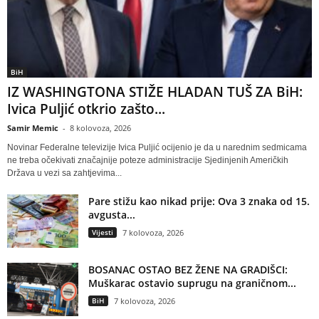
BiH
IZ WASHINGTONA STIŽE HLADAN TUŠ ZA BiH:
Ivica Puljić otkrio zašto...
Samir Memic
-
8 kolovoza, 2026
Novinar Federalne televizije Ivica Puljić ocijenio je da u narednim sedmicama
ne treba očekivati značajnije poteze administracije Sjedinjenih Američkih
Država u vezi sa zahtjevima...
Pare stižu kao nikad prije: Ova 3 znaka od 15.
avgusta...
Vijesti
7 kolovoza, 2026
BOSANAC OSTAO BEZ ŽENE NA GRADIŠCI:
Muškarac ostavio suprugu na graničnom...
BiH
7 kolovoza, 2026