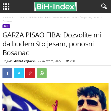
Naslovnica
BiH
GARZA PISAO FIBA: Dozvolite mi da budem što jesam, ponosni
Bosanac
BIH
GARZA PISAO FIBA: Dozvolite mi
da budem što jesam, ponosni
Bosanac
Objavio
Midhat Vejzovic
-
25 kolovoza, 2025
280