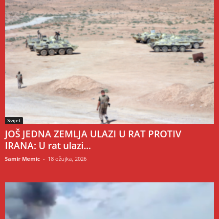
Svijet
JOŠ JEDNA ZEMLJA ULAZI U RAT PROTIV
IRANA: U rat ulazi...
Samir Memic
-
18 ožujka, 2026