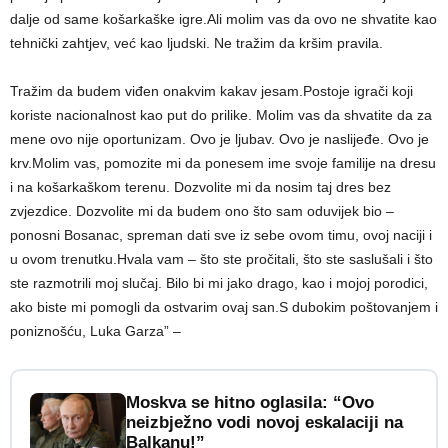
dalje od same košarkaške igre.Ali molim vas da ovo ne shvatite kao
tehnički zahtjev, već kao ljudski. Ne tražim da kršim pravila.
Tražim da budem viđen onakvim kakav jesam.Postoje igrači koji
koriste nacionalnost kao put do prilike. Molim vas da shvatite da za
mene ovo nije oportunizam. Ovo je ljubav. Ovo je naslijeđe. Ovo je
krv.Molim vas, pomozite mi da ponesem ime svoje familije na dresu
i na košarkaškom terenu. Dozvolite mi da nosim taj dres bez
zvjezdice. Dozvolite mi da budem ono što sam oduvijek bio –
ponosni Bosanac, spreman dati sve iz sebe ovom timu, ovoj naciji i
u ovom trenutku.Hvala vam – što ste pročitali, što ste saslušali i što
ste razmotrili moj slučaj. Bilo bi mi jako drago, kao i mojoj porodici,
ako biste mi pomogli da ostvarim ovaj san.S dubokim poštovanjem i
poniznošću, Luka Garza” –
Moskva se hitno oglasila: “Ovo
neizbježno vodi novoj eskalaciji na
Balkanu!”