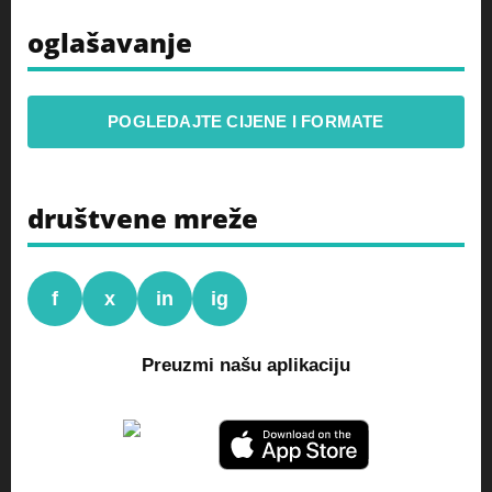
oglašavanje
POGLEDAJTE CIJENE I FORMATE
društvene mreže
f
x
in
ig
Preuzmi našu aplikaciju