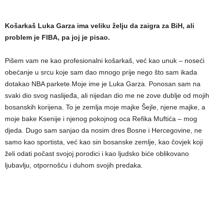
Košarkaš Luka Garza ima veliku želju da zaigra za BiH, ali
problem je FIBA, pa joj je pisao.
Pišem vam ne kao profesionalni košarkaš, već kao unuk – noseći
obećanje u srcu koje sam dao mnogo prije nego što sam ikada
dotakao NBA parkete.Moje ime je Luka Garza. Ponosan sam na
svaki dio svog naslijeđa, ali nijedan dio me ne zove dublje od mojih
bosanskih korijena. To je zemlja moje majke Šejle, njene majke, a
moje bake Ksenije i njenog pokojnog oca Refika Muftića – mog
djeda. Dugo sam sanjao da nosim dres Bosne i Hercegovine, ne
samo kao sportista, već kao sin bosanske zemlje, kao čovjek koji
želi odati počast svojoj porodici i kao ljudsko biće oblikovano
ljubavlju, otpornošću i duhom svojih predaka.