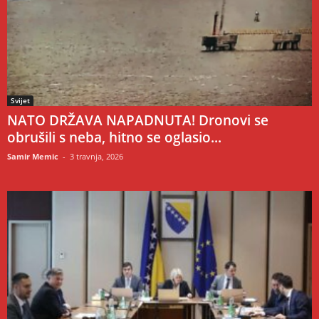
Svijet
NATO DRŽAVA NAPADNUTA! Dronovi se
obrušili s neba, hitno se oglasio...
Samir Memic
-
3 travnja, 2026