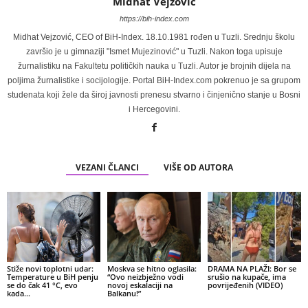
Midhat Vejzovic
https://bih-index.com
Midhat Vejzović, CEO of BiH-Index. 18.10.1981 rođen u Tuzli. Srednju školu
završio je u gimnaziji "Ismet Mujezinović" u Tuzli. Nakon toga upisuje
žurnalistiku na Fakultetu političkih nauka u Tuzli. Autor je brojnih dijela na
poljima žurnalistike i socijologije. Portal BiH-Index.com pokrenuo je sa grupom
studenata koji žele da široj javnosti prenesu stvarno i činjenično stanje u Bosni
i Hercegovini.
VEZANI ČLANCI
VIŠE OD AUTORA
Stiže novi toplotni udar:
Moskva se hitno oglasila:
DRAMA NA PLAŽI: Bor se
Temperature u BiH penju
“Ovo neizbježno vodi
srušio na kupače, ima
se do čak 41 °C, evo
novoj eskalaciji na
povrijeđenih (VIDEO)
kada…
Balkanu!”