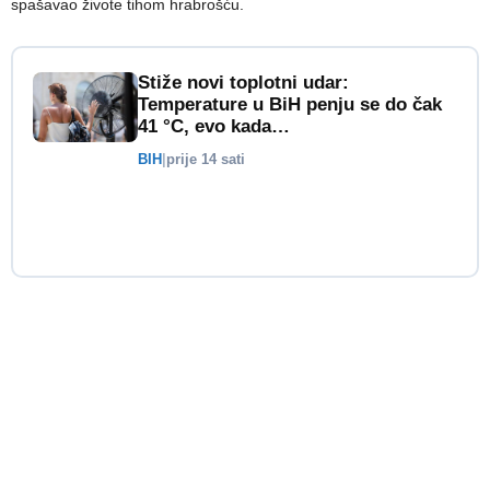
spašavao živote tihom hrabrošću.
Stiže novi toplotni udar:
Temperature u BiH penju se do čak
41 °C, evo kada…
BIH
|
prije 14 sati