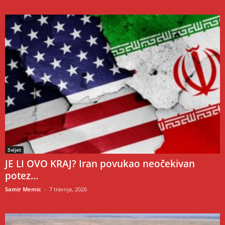
Svijet
JE LI OVO KRAJ? Iran povukao neočekivan
potez…
Samir Memic
-
7 travnja, 2026