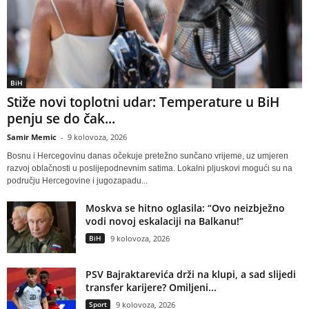
BiH
Stiže novi toplotni udar: Temperature u BiH
penju se do čak...
Samir Memic
-
9 kolovoza, 2026
Bosnu i Hercegovinu danas očekuje pretežno sunčano vrijeme, uz umjeren
razvoj oblačnosti u poslijepodnevnim satima. Lokalni pljuskovi mogući su na
području Hercegovine i jugozapadu...
Moskva se hitno oglasila: “Ovo neizbježno
vodi novoj eskalaciji na Balkanu!”
BiH
9 kolovoza, 2026
PSV Bajraktarevića drži na klupi, a sad slijedi
transfer karijere? Omiljeni...
Sport
9 kolovoza, 2026