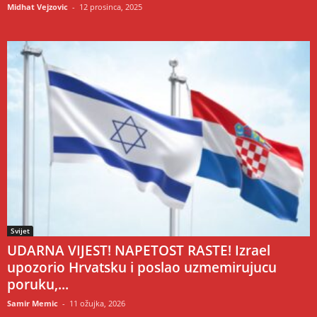
Midhat Vejzovic
-
12 prosinca, 2025
Svijet
UDARNA VIJEST! NAPETOST RASTE! Izrael
upozorio Hrvatsku i poslao uzmemirujucu
poruku,...
Samir Memic
-
11 ožujka, 2026