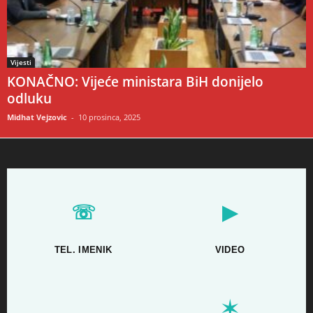
Vijesti
KONAČNO: Vijeće ministara BiH donijelo
odluku
Midhat Vejzovic
-
10 prosinca, 2025
☏
▶
TEL. IMENIK
VIDEO
✶