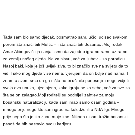
Tada sam bio samo dječak, posmatrao sam, učio, udisao svakom
porom šta znači biti Muftić – i šta znači biti Bosanac .Moj rođak,
Amar Alibegović i ja sanjali smo da zajedno igramo rame uz rame
za zemlju našeg djeda. Ne za slavu, već za ljubav – za porodicu.
Našoj baki, koja je još uvijek živa, to bi značilo sve na svijetu da to
vidi.I iako mog djeda više nema, vjerujem da on bdije nad nama. I
znam u svom srcu da ga ništa ne bi učinilo ponosnijim nego vidjeti
svoja dva unuka, ujedinjena, kako igraju ne za sebe, već za sve za
šta se on zalagao.Moji roditelji su podnijeli zahtjev za moju
bosansku naturalizaciju kada sam imao samo osam godina –
mnogo prije nego što sam igrao na koledžu ili u NBA ligi. Mnogo
prije nego što je iko znao moje ime. Nikada nisam tražio bosanski
pasoš da bih nastavio svoju karijeru.