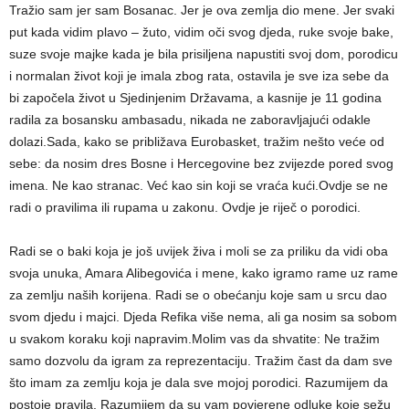
Tražio sam jer sam Bosanac. Jer je ova zemlja dio mene. Jer svaki
put kada vidim plavo – žuto, vidim oči svog djeda, ruke svoje bake,
suze svoje majke kada je bila prisiljena napustiti svoj dom, porodicu
i normalan život koji je imala zbog rata, ostavila je sve iza sebe da
bi započela život u Sjedinjenim Državama, a kasnije je 11 godina
radila za bosansku ambasadu, nikada ne zaboravljajući odakle
dolazi.Sada, kako se približava Eurobasket, tražim nešto veće od
sebe: da nosim dres Bosne i Hercegovine bez zvijezde pored svog
imena. Ne kao stranac. Već kao sin koji se vraća kući.Ovdje se ne
radi o pravilima ili rupama u zakonu. Ovdje je riječ o porodici.
Radi se o baki koja je još uvijek živa i moli se za priliku da vidi oba
svoja unuka, Amara Alibegovića i mene, kako igramo rame uz rame
za zemlju naših korijena. Radi se o obećanju koje sam u srcu dao
svom djedu i majci. Djeda Refika više nema, ali ga nosim sa sobom
u svakom koraku koji napravim.Molim vas da shvatite: Ne tražim
samo dozvolu da igram za reprezentaciju. Tražim čast da dam sve
što imam za zemlju koja je dala sve mojoj porodici. Razumijem da
postoje pravila. Razumijem da su vam povjerene odluke koje sežu