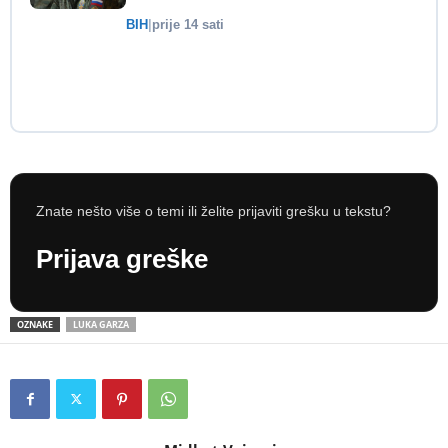
BIH
|
prije 14 sati
Znate nešto više o temi ili želite prijaviti grešku u tekstu?
Prijava greške
OZNAKE
LUKA GARZA