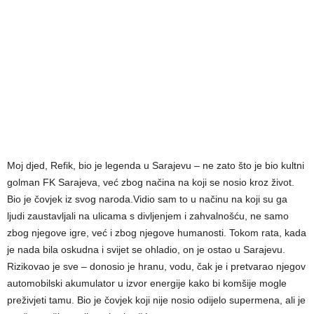
Moj djed, Refik, bio je legenda u Sarajevu – ne zato što je bio kultni
golman FK Sarajeva, već zbog načina na koji se nosio kroz život.
Bio je čovjek iz svog naroda.Vidio sam to u načinu na koji su ga
ljudi zaustavljali na ulicama s divljenjem i zahvalnošću, ne samo
zbog njegove igre, već i zbog njegove humanosti. Tokom rata, kada
je nada bila oskudna i svijet se ohladio, on je ostao u Sarajevu.
Rizikovao je sve – donosio je hranu, vodu, čak je i pretvarao njegov
automobilski akumulator u izvor energije kako bi komšije mogle
preživjeti tamu. Bio je čovjek koji nije nosio odijelo supermena, ali je