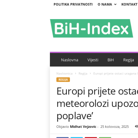
POLITIKA PRIVATNOSTI
O NAMA
KONTAKT
B
i
H
-
I
n
d
e
Naslovna
Vijesti
BiH
Regija
x
Naslovnica
Regija
Europi prijete ostaci uragana E
REGIJA
Europi prijete osta
meteorolozi upozoril
poplave’
Objavio
Midhat Vejzovic
-
25 kolovoza, 2025