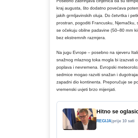
Posebno zabrinjava činjenica da su temp
kraj augusta, što dodatno povećava poten
jakih grmljavinskih oluja. Do četvrtka i pet
prostran, pogoditi Francusku, Njemačku, sjev
se očekuju obilne padavine (50–80 mm kiše
bez ekstremnih razmjera.
Na jugu Evrope – posebno na sjeveru Itali
snažnog mlaznog toka mogla bi izazvati o
poplava i nevremena. Evropski meteoroloz
sedmice mogao razviti snažan i dugotraja
zapadni dio kontinenta. Preporučuje se po
vremenski uvjeti brzo mijenjati.
Hitno se oglasi
REGIJA
|
prije 10 sati