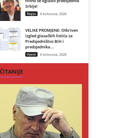
Hitno se oglasio predsjednik
Srbije!
Regija
6 kolovoza, 2026
VELIKE PROMJENE: Otkriven
izgled glasačkih listića za
Predsjedništvo BiH i
predsjednika...
Vijesti
6 kolovoza, 2026
ČITANIJE