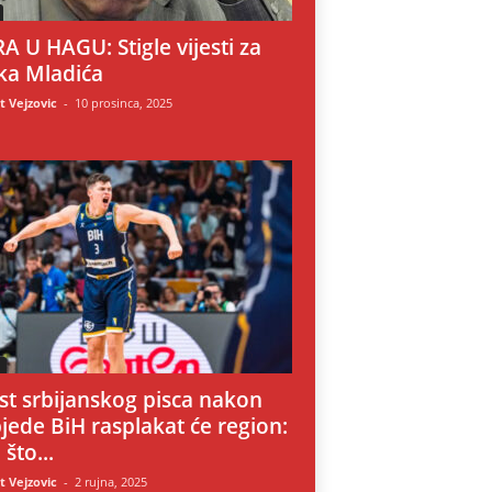
A U HAGU: Stigle vijesti za
ka Mladića
 Vejzovic
-
10 prosinca, 2025
i
st srbijanskog pisca nakon
jede BiH rasplakat će region:
 što...
 Vejzovic
-
2 rujna, 2025