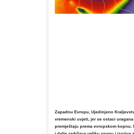
Zapadnu Evropu, Ujedinjeno Kraljevstvo
vremenski uvjeti, jer se ostaci uragana 
premještaju prema evropskom kopnu. Na
i dalje zadržava veliku snagu i izaziva