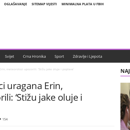
OGLAŠAVANJE
SITEMAP VIJESTI
MINIMALNA PLATA U FBIH
Svijet
Crna Hronika
Sport
Zdravlje i Ljepota
rin, meteorolozi upozorili: ‘Stižu jake oluje i poplave’
NAJ
ci uragana Erin,
i: ‘Stižu jake oluje i
154