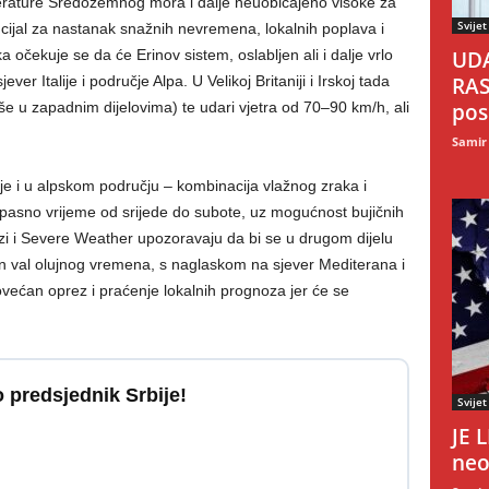
erature Sredozemnog mora i dalje neuobičajeno visoke za
Svijet
cijal za nastanak snažnih nevremena, lokalnih poplava i
ka očekuje se da će Erinov sistem, oslabljen ali i dalje vrlo
UDA
er Italije i područje Alpa. U Velikoj Britaniji i Irskoj tada
RAS
 u zapadnim dijelovima) te udari vjetra od 70–90 km/h, ali
pos
Samir
je i u alpskom području – kombinacija vlažnog zraka i
pasno vrijeme od srijede do subote, uz mogućnost bujičnih
i i Severe Weather upozoravaju da bi se u drugom dijelu
n val olujnog vremena, s naglaskom na sjever Mediterana i
većan oprez i praćenje lokalnih prognoza jer će se
o predsjednik Srbije!
Svijet
JE 
neo