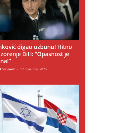
i
nković digao uzbunu! Hitno
zorenje BiH: “Opasnost je
lna!”
 Vejzovic
-
12 prosinca, 2025