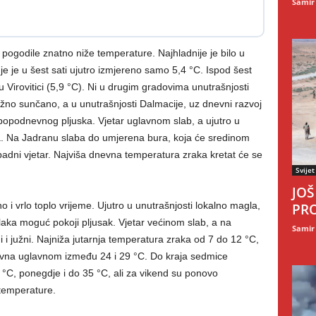
Samir
pogodile znatno niže temperature. Najhladnije je bilo u
je je u šest sati ujutro izmjereno samo 5,4 °C. Ispod šest
 u Virovitici (5,9 °C). Ni u drugim gradovima unutrašnjosti
etežno sunčano, a u unutrašnjosti Dalmacije, uz dnevni razvoj
popodnevnog pljuska. Vjetar uglavnom slab, a ujutro u
a. Na Jadranu slaba do umjerena bura, koja će sredinom
adni vjetar. Najviša dnevna temperatura zraka kretat će se
Svijet
JOŠ
i vrlo toplo vrijeme. Ujutro u unutrašnjosti lokalno magla,
PRO
laka moguć pokoji pljusak. Vjetar većinom slab, a na
Samir
 južni. Najniža jutarnja temperatura zraka od 7 do 12 °C,
evna uglavnom između 24 i 29 °C. Do kraja sedmice
0 °C, ponegdje i do 35 °C, ali za vikend su ponovo
temperature.