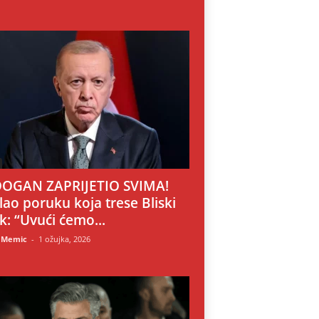
OGAN ZAPRIJETIO SVIMA!
lao poruku koja trese Bliski
ok: “Uvući ćemo...
 Memic
-
1 ožujka, 2026