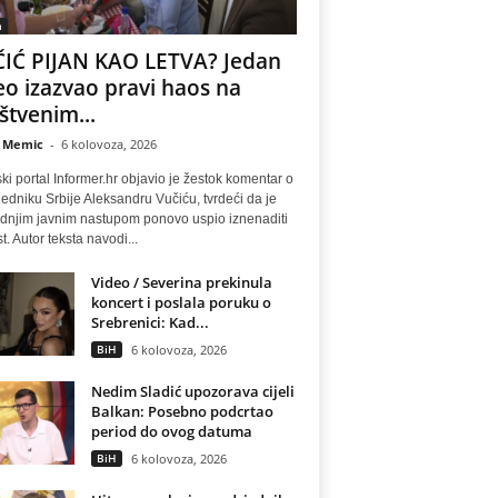
a
IĆ PIJAN KAO LETVA? Jedan
eo izazvao pravi haos na
štvenim...
 Memic
-
6 kolovoza, 2026
ki portal Informer.hr objavio je žestok komentar o
edniku Srbije Aleksandru Vučiću, tvrdeći da je
ednjim javnim nastupom ponovo uspio iznenaditi
t. Autor teksta navodi...
Video / Severina prekinula
koncert i poslala poruku o
Srebrenici: Kad...
BiH
6 kolovoza, 2026
Nedim Sladić upozorava cijeli
Balkan: Posebno podcrtao
period do ovog datuma
BiH
6 kolovoza, 2026