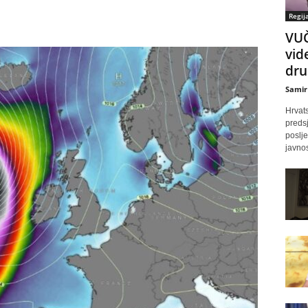
Regij
VUČ
vid
dru
Samir
Hrvats
predsj
poslj
javnos