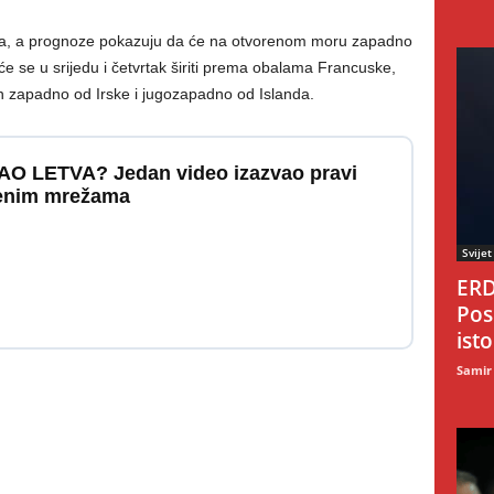
ama, a prognoze pokazuju da će na otvorenom moru zapadno
e se u srijedu i četvrtak širiti prema obalama Francuske,
ran zapadno od Irske i jugozapadno od Islanda.
O LETVA? Jedan video izazvao pravi
venim mrežama
Svijet
ERD
Pos
ist
Samir