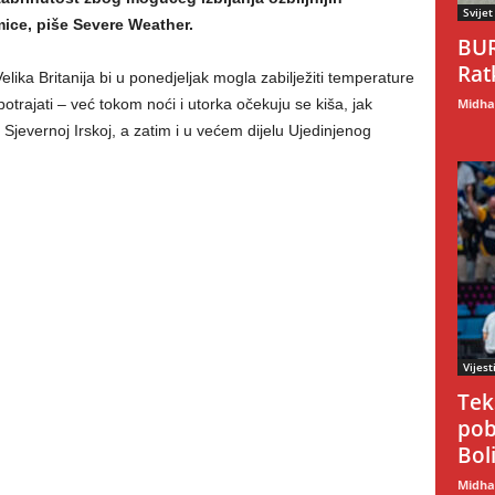
Svijet
ce, piše Severe Weather.
BUR
Rat
Velika Britanija bi u ponedjeljak mogla zabilježiti temperature
otrajati – već tokom noći i utorka očekuju se kiša, jak
Midhat
 i Sjevernoj Irskoj, a zatim i u većem dijelu Ujedinjenog
Vijest
Tek
pob
Boli
Midhat