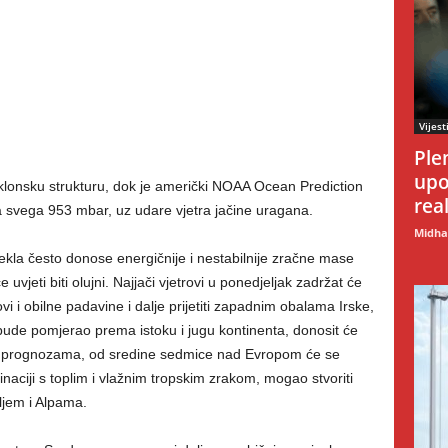
Vijest
Ple
upo
klonsku strukturu, dok je američki NOAA Ocean Prediction
rea
 na svega 953 mbar, uz udare vjetra jačine uragana.
Midhat
ijekla često donose energičnije i nestabilnije zračne mase
e uvjeti biti olujni. Najjači vjetrovi u ponedjeljak zadržat će
i i obilne padavine i dalje prijetiti zapadnim obalama Irske,
bude pomjerao prema istoku i jugu kontinenta, donosit će
ma prognozama, od sredine sedmice nad Evropom će se
binaciji s toplim i vlažnim tropskim zrakom, mogao stvoriti
ljem i Alpama.