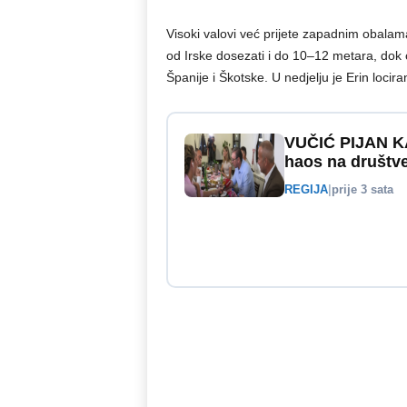
Visoki valovi već prijete zapadnim obal
od Irske dosezati i do 10–12 metara, dok ć
Španije i Škotske. U nedjelju je Erin loci
VUČIĆ PIJAN KA
haos na društ
REGIJA
|
prije 3 sata