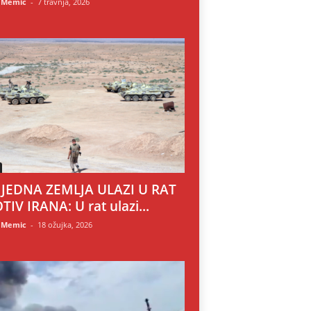
 Memic
-
7 travnja, 2026
 JEDNA ZEMLJA ULAZI U RAT
TIV IRANA: U rat ulazi...
 Memic
-
18 ožujka, 2026