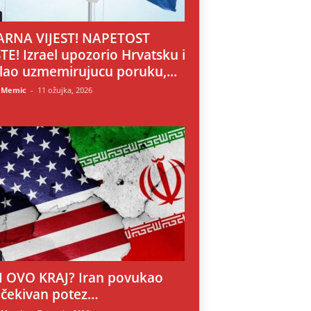
RNA VIJEST! NAPETOST
TE! Izrael upozorio Hrvatsku i
lao uzmemirujucu poruku,...
 Memic
-
11 ožujka, 2026
LI OVO KRAJ? Iran povukao
čekivan potez…