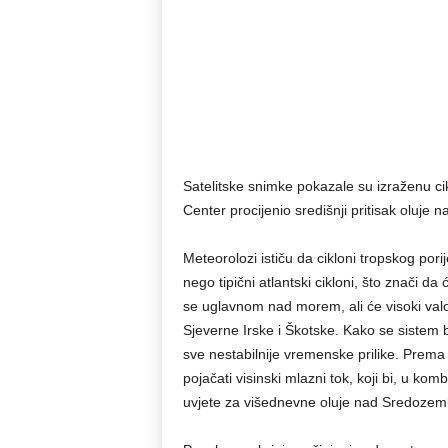
Satelitske snimke pokazale su izraženu ci
Center procijenio središnji pritisak oluje
Meteorolozi ističu da cikloni tropskog por
nego tipični atlantski cikloni, što znači da ć
se uglavnom nad morem, ali će visoki valov
Sjeverne Irske i Škotske. Kako se sistem 
sve nestabilnije vremenske prilike. Pre
pojačati visinski mlazni tok, koji bi, u kom
uvjete za višednevne oluje nad Sredozem