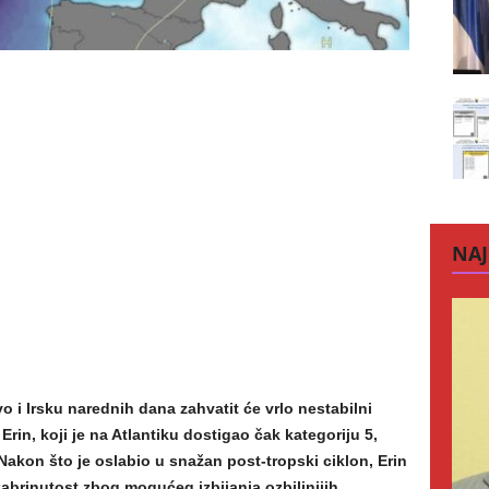
NAJ
 i Irsku narednih dana zahvatit će vrlo nestabilni
Erin, koji je na Atlantiku dostigao čak kategoriju 5,
kon što je oslabio u snažan post-tropski ciklon, Erin
 zabrinutost zbog mogućeg izbijanja ozbiljnijih