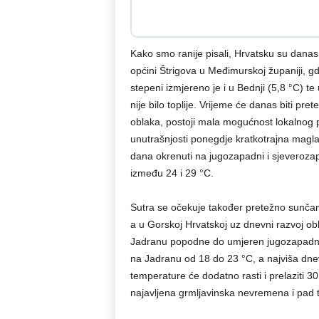
Kako smo ranije pisali, Hrvatsku su danas 
općini Štrigova u Međimurskoj županiji, gd
stepeni izmjereno je i u Bednji (5,8 °C) te
nije bilo toplije. Vrijeme će danas biti pr
oblaka, postoji mala mogućnost lokalnog 
unutrašnjosti ponegdje kratkotrajna magl
dana okrenuti na jugozapadni i sjeverozap
između 24 i 29 °C.
Sutra se očekuje također pretežno sunčano 
a u Gorskoj Hrvatskoj uz dnevni razvoj ob
Jadranu popodne do umjeren jugozapadni i
na Jadranu od 18 do 23 °C, a najviša dn
temperature će dodatno rasti i prelaziti 3
najavljena grmljavinska nevremena i pad 