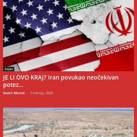
Svijet
JE LI OVO KRAJ? Iran povukao neočekivan
potez…
Samir Memic
-
7 travnja, 2026