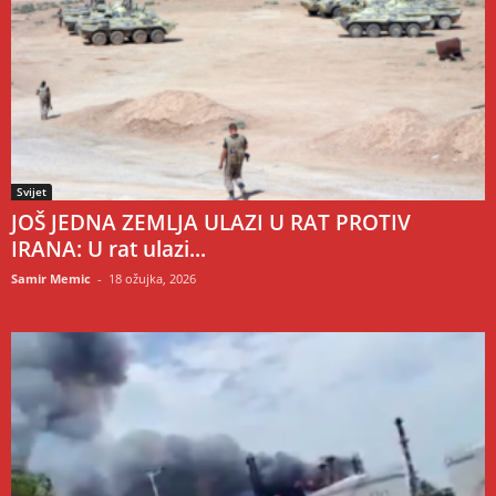
Svijet
JOŠ JEDNA ZEMLJA ULAZI U RAT PROTIV
IRANA: U rat ulazi...
Samir Memic
-
18 ožujka, 2026