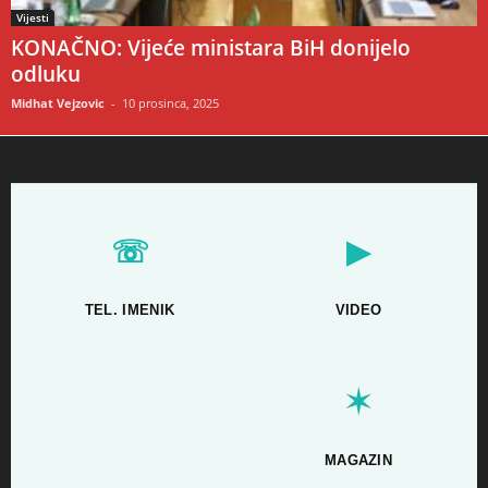
Vijesti
KONAČNO: Vijeće ministara BiH donijelo
odluku
Midhat Vejzovic
-
10 prosinca, 2025
☏
▶
TEL. IMENIK
VIDEO
✶
MAGAZIN