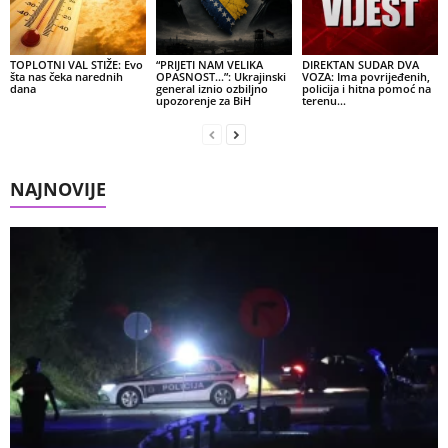
TOPLOTNI VAL STIŽE: Evo
“PRIJETI NAM VELIKA
DIREKTAN SUDAR DVA
šta nas čeka narednih
OPASNOST…”: Ukrajinski
VOZA: Ima povrijeđenih,
dana
general iznio ozbiljno
policija i hitna pomoć na
upozorenje za BiH
terenu…
NAJNOVIJE