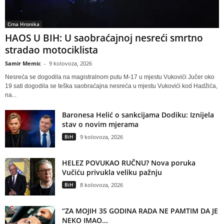
Crna Hronika
HAOS U BIH: U saobraćajnoj nesreći smrtno
stradao motociklista
Samir Memic
-
9 kolovoza, 2026
Nesreća se dogodila na magistralnom putu M-17 u mjestu Vukovići Jučer oko
19 sati dogodila se teška saobraćajna nesreća u mjestu Vukovići kod Hadžića,
na...
Baronesa Helić o sankcijama Dodiku: Iznijela
stav o novim mjerama
BiH
9 kolovoza, 2026
HELEZ POVUKAO RUČNU? Nova poruka
Vučiću privukla veliku pažnju
BiH
8 kolovoza, 2026
“ZA MOJIH 35 GODINA RADA NE PAMTIM DA JE
NEKO IMAO...