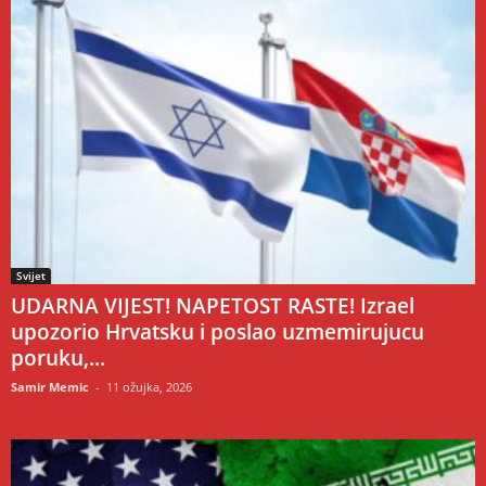
Svijet
UDARNA VIJEST! NAPETOST RASTE! Izrael
upozorio Hrvatsku i poslao uzmemirujucu
poruku,...
Samir Memic
-
11 ožujka, 2026