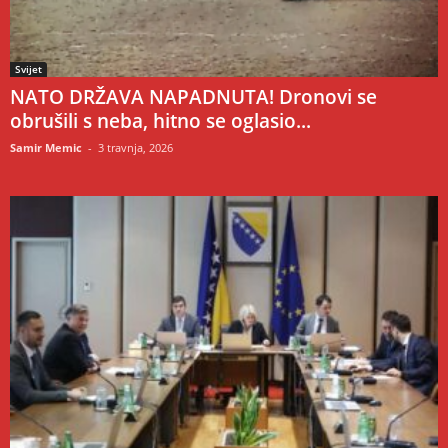
Svijet
NATO DRŽAVA NAPADNUTA! Dronovi se
obrušili s neba, hitno se oglasio...
Samir Memic
-
3 travnja, 2026