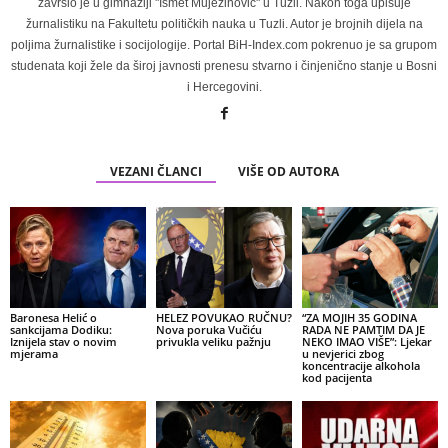
završio je u gimnaziji "Ismet Mujezinović" u Tuzli. Nakon toga upisuje
žurnalistiku na Fakultetu političkih nauka u Tuzli. Autor je brojnih dijela na
poljima žurnalistike i socijologije. Portal BiH-Index.com pokrenuo je sa grupom
studenata koji žele da široj javnosti prenesu stvarno i činjenično stanje u Bosni
i Hercegovini.
VEZANI ČLANCI
VIŠE OD AUTORA
Baronesa Helić o
HELEZ POVUKAO RUČNU?
“ZA MOJIH 35 GODINA
sankcijama Dodiku:
Nova poruka Vučiću
RADA NE PAMTIM DA JE
Iznijela stav o novim
privukla veliku pažnju
NEKO IMAO VIŠE”: Ljekar
mjerama
u nevjerici zbog
koncentracije alkohola
kod pacijenta