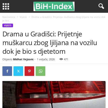
Naslovnica
Vijesti
Drama u Gradišci: Prijetnje muškarcu zbog ljiljana na vozilu dok
je bio...
VIJESTI
Drama u Gradišci: Prijetnje
muškarcu zbog ljiljana na vozilu
dok je bio s djetetom
Objavio
Midhat Vejzovic
-
1 veljače, 2026
471