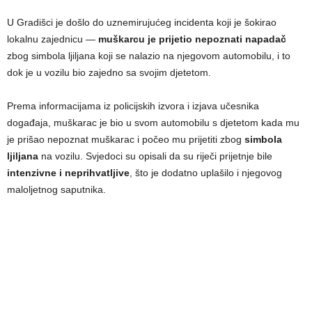
U Gradišci je došlo do uznemirujućeg incidenta koji je šokirao
lokalnu zajednicu —
muškarcu je prijetio nepoznati napadač
zbog simbola ljiljana koji se nalazio na njegovom automobilu, i to
dok je u vozilu bio zajedno sa svojim djetetom.
Prema informacijama iz policijskih izvora i izjava učesnika
događaja, muškarac je bio u svom automobilu s djetetom kada mu
je prišao nepoznat muškarac i počeo mu prijetiti zbog
simbola
ljiljana
na vozilu. Svjedoci su opisali da su riječi prijetnje bile
intenzivne i neprihvatljive
, što je dodatno uplašilo i njegovog
maloljetnog saputnika.