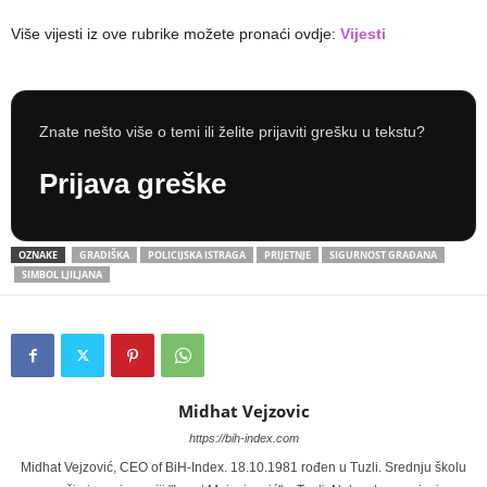
Više vijesti iz ove rubrike možete pronaći ovdje:
Vijesti
Znate nešto više o temi ili želite prijaviti grešku u tekstu?
Prijava greške
OZNAKE
GRADIŠKA
POLICIJSKA ISTRAGA
PRIJETNJE
SIGURNOST GRAĐANA
SIMBOL LJILJANA
Midhat Vejzovic
https://bih-index.com
Midhat Vejzović, CEO of BiH-Index. 18.10.1981 rođen u Tuzli. Srednju školu