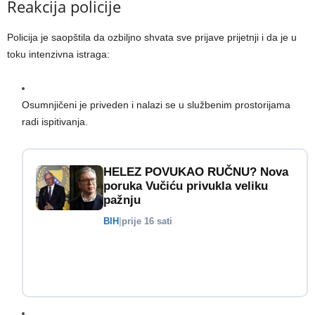
Reakcija policije
Policija je saopštila da ozbiljno shvata sve prijave prijetnji i da je u
toku intenzivna istraga:
Osumnjičeni je priveden i nalazi se u službenim prostorijama
radi ispitivanja.
HELEZ POVUKAO RUČNU? Nova
poruka Vučiću privukla veliku
pažnju
BIH
|
prije 16 sati