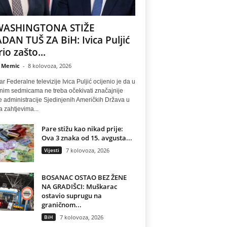
WASHINGTONA STIŽE
DAN TUŠ ZA BiH: Ivica Puljić
io zašto...
 Memic
-
8 kolovoza, 2026
r Federalne televizije Ivica Puljić ocijenio je da u
nim sedmicama ne treba očekivati značajnije
 administracije Sjedinjenih Američkih Država u
a zahtjevima...
Pare stižu kao nikad prije:
Ova 3 znaka od 15. avgusta...
Vijesti
7 kolovoza, 2026
BOSANAC OSTAO BEZ ŽENE
NA GRADIŠCI: Muškarac
ostavio suprugu na
graničnom...
BiH
7 kolovoza, 2026