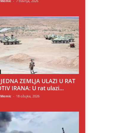
 Memic
-
7 travnja, 2026
 JEDNA ZEMLJA ULAZI U RAT
TIV IRANA: U rat ulazi...
 Memic
-
18 ožujka, 2026