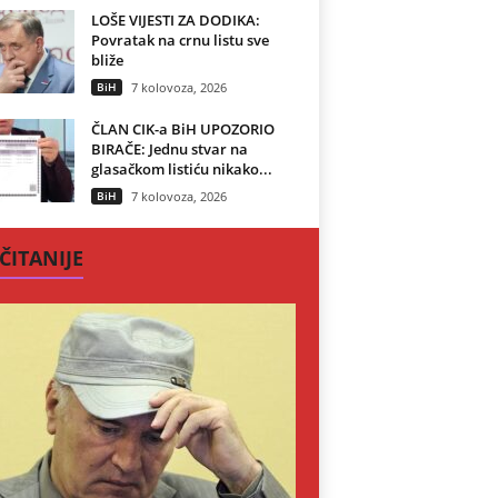
LOŠE VIJESTI ZA DODIKA:
Povratak na crnu listu sve
bliže
BiH
7 kolovoza, 2026
ČLAN CIK-a BiH UPOZORIO
BIRAČE: Jednu stvar na
glasačkom listiću nikako...
BiH
7 kolovoza, 2026
ČITANIJE