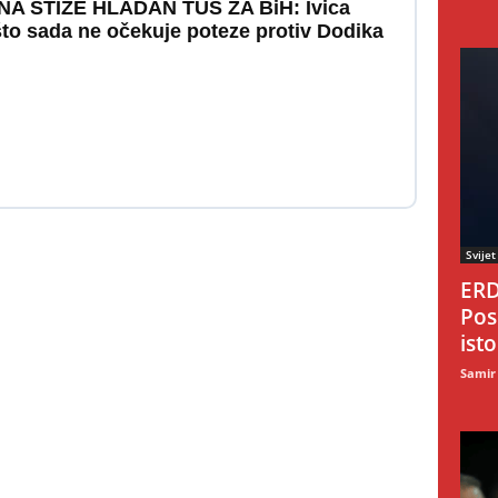
A STIŽE HLADAN TUŠ ZA BiH: Ivica
ašto sada ne očekuje poteze protiv Dodika
Svijet
ERD
Pos
ist
Samir