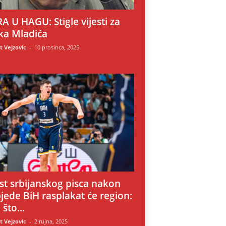
A U HAGU: Stigle vijesti za
ka Mladića
 Vejzovic
-
10 prosinca, 2025
i
st srbijanskog pisca nakon
jede BiH rasplakat će region:
 što...
 Vejzovic
-
2 rujna, 2025