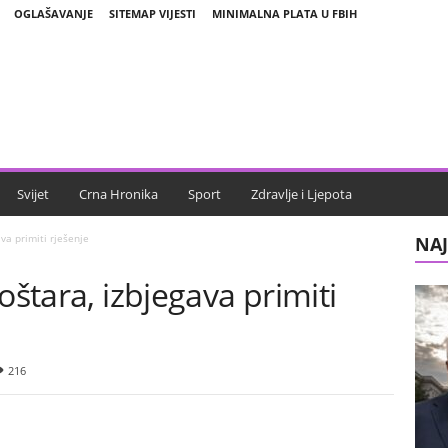
OGLAŠAVANJE
SITEMAP VIJESTI
MINIMALNA PLATA U FBIH
Svijet
Crna Hronika
Sport
Zdravlje i Ljepota
va primiti rješenje
NAJ
oštara, izbjegava primiti
216