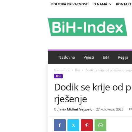
POLITIKA PRIVATNOSTI
O NAMA
KONTAKT
B
i
H
-
I
n
d
e
Naslovna
Vijesti
BiH
Regija
x
Naslovnica
BiH
Dodik se krije od poštara, izbjega
BIH
Dodik se krije od p
rješenje
Objavio
Midhat Vejzovic
-
27 kolovoza, 2025