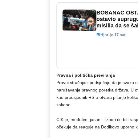
BOSANAC OSTA
ostavio suprugu
mislila da se šal
BIH
|
prije 17 sati
Pravna i politička previranja
Pravni stručnjaci podsjećaju da je svako 
narušavanje pravnog poretka države. U ov
kao predsjednik RS-a otvara pitanje koliko
zakone.
CIK je, međutim, jasan – izbori će biti ra
očekuje da reaguje na Dodikovo uporno krš