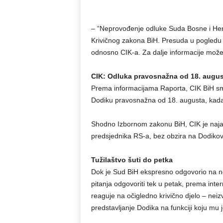
– “Neprovođenje odluke Suda Bosne i Herc
Krivičnog zakona BiH. Presuda u pogledu 
odnosno CIK-a. Za dalje informacije možet
CIK: Odluka pravosnažna od 18. augus
Prema informacijama Raporta, CIK BiH sm
Dodiku pravosnažna od 18. augusta, kada j
Shodno Izbornom zakonu BiH, CIK je najav
predsjednika RS-a, bez obzira na Dodikove
Tužilaštvo šuti do petka
Dok je Sud BiH ekspresno odgovorio na nov
pitanja odgovoriti tek u petak, prema inte
reaguje na očigledno krivično djelo – nei
predstavljanje Dodika na funkciji koju mu