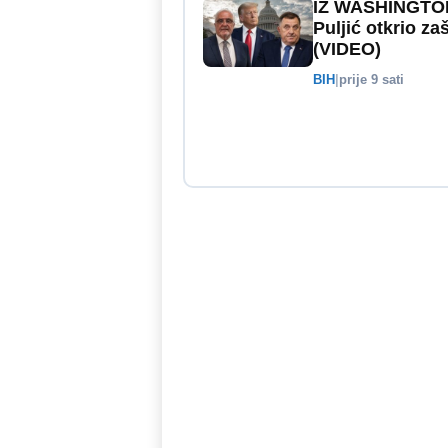
IZ WASHINGTON
Puljić otkrio z
(VIDEO)
BIH
|
prije 9 sati