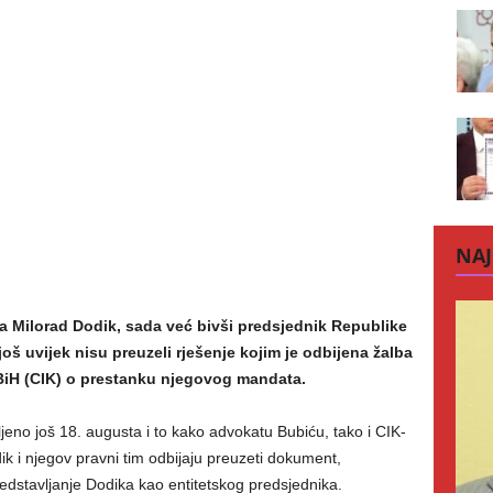
NAJ
a Milorad Dodik, sada već bivši predsjednik Republike
oš uvijek nisu preuzeli rješenje kojim je odbijena žalba
BiH (CIK) o prestanku njegovog mandata.
jeno još 18. augusta i to kako advokatu Bubiću, tako i CIK-
k i njegov pravni tim odbijaju preuzeti dokument,
predstavljanje Dodika kao entitetskog predsjednika.