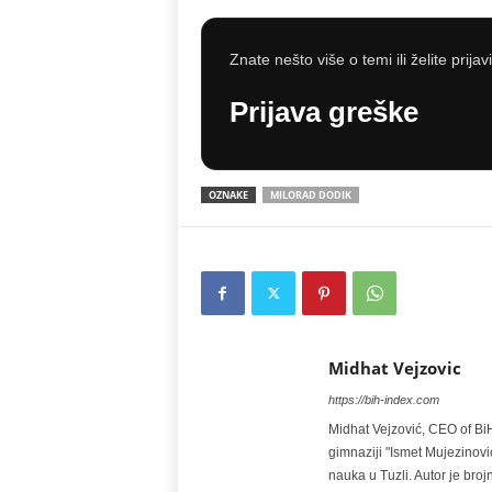
Znate nešto više o temi ili želite prijav
Prijava greške
OZNAKE
MILORAD DODIK
Midhat Vejzovic
https://bih-index.com
Midhat Vejzović, CEO of BiH
gimnaziji "Ismet Mujezinović
nauka u Tuzli. Autor je broj