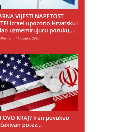
RNA VIJEST! NAPETOST
TE! Izrael upozorio Hrvatsku i
lao uzmemirujucu poruku,...
 Memic
-
11 ožujka, 2026
LI OVO KRAJ? Iran povukao
čekivan potez…