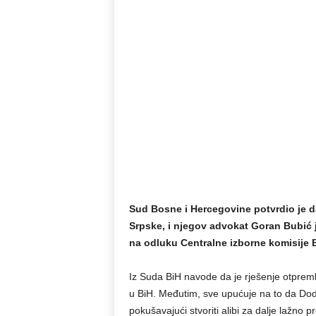
Sud Bosne i Hercegovine potvrdio je d
Srpske, i njegov advokat Goran Bubić j
na odluku Centralne izborne komisije 
Iz Suda BiH navode da je rješenje otpreml
u BiH. Međutim, sve upućuje na to da Dodi
pokušavajući stvoriti alibi za dalje lažno 