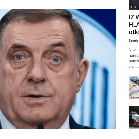
BiH
IZ 
HLA
otkr
Samir
Novina
nared
poteze
vezi s