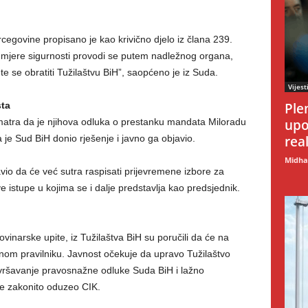
egovine propisano je kao krivično djelo iz člana 239.
mjere sigurnosti provodi se putem nadležnog organa,
e se obratiti Tužilaštvu BiH”, saopćeno je iz Suda.
Vijest
ta
Ple
atra da je njihova odluka o prestanku mandata Miloradu
upo
e Sud BiH donio rješenje i javno ga objavio.
rea
Midhat
io da će već sutra raspisati prijevremene izbore za
 istupe u kojima se i dalje predstavlja kao predsjednik.
inarske upite, iz Tužilaštva BiH su poručili da će na
rnom pravilniku. Javnost očekuje da upravo Tužilaštvo
zvršavanje pravosnažne odluke Suda BiH i lažno
 je zakonito oduzeo CIK.