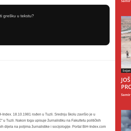
Samir
iti grešku u tekstu?
Svijet
JOŠ
PRO
Samir
-Index. 18.10.1981 rođen u Tuzli. Srednju školu završio je u
" u Tuzli. Nakon toga upisuje žurnalistiku na Fakultetu političkih
nih dijela na poljima žurnalistike i socijologije. Portal BiH-Index.com