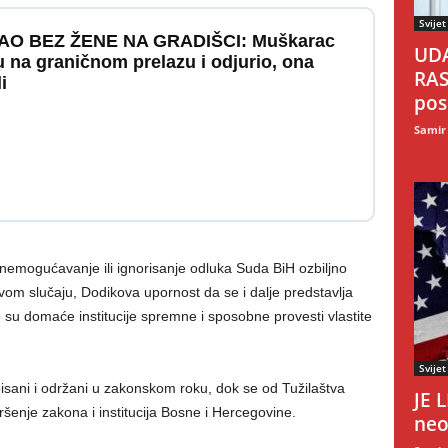
Svijet
O BEZ ŽENE NA GRADIŠCI: Muškarac
UDA
 na graničnom prelazu i odjurio, ona
RAS
i
pos
Samir
onemogućavanje ili ignorisanje odluka Suda BiH ozbiljno
om slučaju, Dodikova upornost da se i dalje predstavlja
 su domaće institucije spremne i sposobne provesti vlastite
Svijet
spisani i održani u zakonskom roku, dok se od Tužilaštva
JE 
enje zakona i institucija Bosne i Hercegovine.
neo