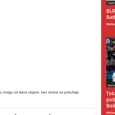
Svijet
BUR
Rat
Midhat
Vijest
nu snagu od dana objave, bez obzira na pokušaje
Tek
pob
Boli
Midhat