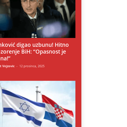
i
nković digao uzbunu! Hitno
zorenje BiH: “Opasnost je
lna!”
 Vejzovic
-
12 prosinca, 2025