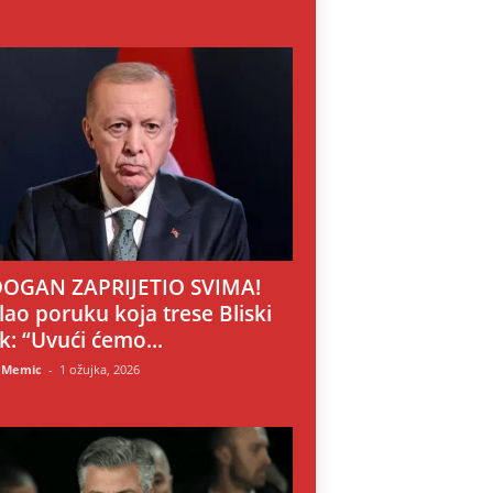
OGAN ZAPRIJETIO SVIMA!
lao poruku koja trese Bliski
ok: “Uvući ćemo...
 Memic
-
1 ožujka, 2026