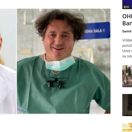
BiH
OHR
Ban
Samir
Vršite
poruč
Ured 
sa svi