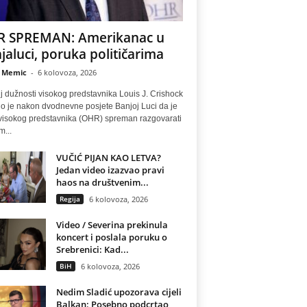
 SPREMAN: Amerikanac u
jaluci, poruka političarima
 Memic
-
6 kolovoza, 2026
lj dužnosti visokog predstavnika Louis J. Crishock
io je nakon dvodnevne posjete Banjoj Luci da je
visokog predstavnika (OHR) spreman razgovarati
m...
VUČIĆ PIJAN KAO LETVA?
Jedan video izazvao pravi
haos na društvenim...
Regija
6 kolovoza, 2026
Video / Severina prekinula
koncert i poslala poruku o
Srebrenici: Kad...
BiH
6 kolovoza, 2026
Nedim Sladić upozorava cijeli
Balkan: Posebno podcrtao