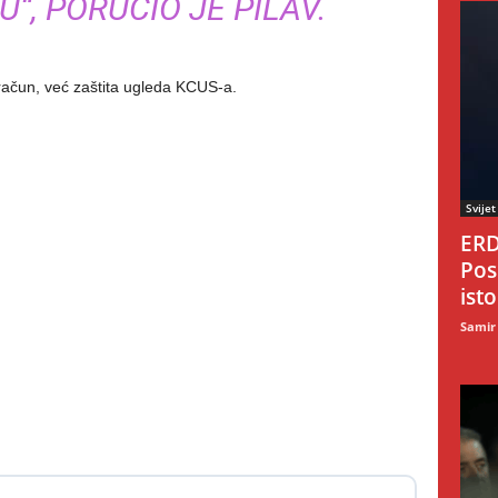
“, PORUČIO JE PILAV.
račun, već zaštita ugleda KCUS-a.
Svijet
ERD
Pos
ist
Samir