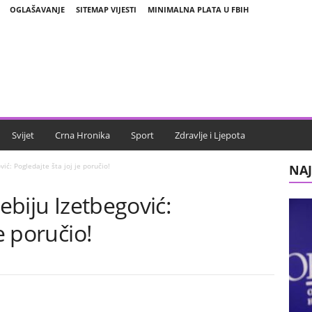
OGLAŠAVANJE
SITEMAP VIJESTI
MINIMALNA PLATA U FBIH
Svijet
Crna Hronika
Sport
Zdravlje i Ljepota
vić: Pogledajte šta joj je poručio!
NAJ
Sebiju Izetbegović:
e poručio!