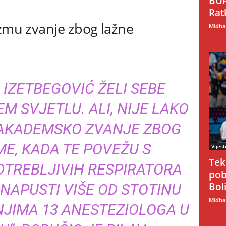
BUR
Rat
uzmu zvanje zbog lažne
Midhat
IZETBEGOVIĆ ŽELI SEBE
EM SVJETLU. ALI, NIJE LAKO
 AKADEMSKO ZVANJE ZBOG
E, KADA TE POVEŽU S
Vijest
Tek
TREBLJIVIH RESPIRATORA
pob
Boli
 NAPUSTI VIŠE OD STOTINU
Midhat
JIMA 13 ANESTEZIOLOGA U