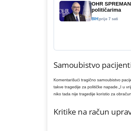
OHR SPREMAN: 
političarima
BIH
|
prije 7 sati
Samoubistvo pacijent
Komentarišući tragično samoubistvo pacijen
takve tragedije za političke napade.„I u v
niko tada nije tragedije koristio za obraču
Kritike na račun uprav