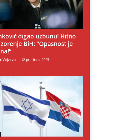
i
nković digao uzbunu! Hitno
zorenje BiH: “Opasnost je
lna!”
 Vejzovic
-
12 prosinca, 2025