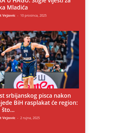
A U HAGU: Stigle vijesti za
ka Mladića
 Vejzovic
-
10 prosinca, 2025
i
st srbijanskog pisca nakon
jede BiH rasplakat će region:
 što...
 Vejzovic
-
2 rujna, 2025