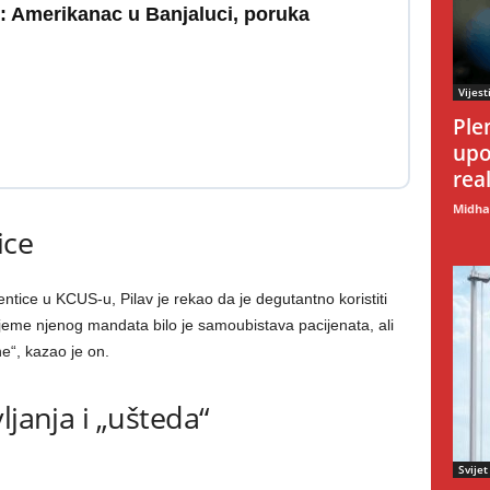
Amerikanac u Banjaluci, poruka
Vijest
Ple
upo
rea
Midhat
ice
tice u KCUS-u, Pilav je rekao da je degutantno koristiti
rijeme njenog mandata bilo je samoubistava pacijenata, ali
ne“, kazao je on.
ljanja i „ušteda“
Svijet