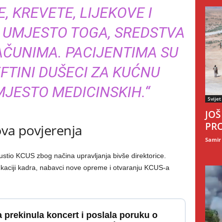
, KREVETE, LIJEKOVE I
 UMJESTO TOGA, SREDSTVA
AČUNIMA. PACIJENTIMA SU
FTINI DUŠECI ZA KUĆNU
JESTO MEDICINSKIH.“
Svijet
JOŠ
PRO
ova povjerenja
Samir
apustio KCUS zbog načina upravljanja bivše direktorice.
kaciji kadra, nabavci nove opreme i otvaranju KCUS-a
a prekinula koncert i poslala poruku o