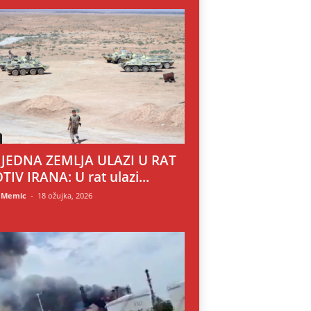
 JEDNA ZEMLJA ULAZI U RAT
TIV IRANA: U rat ulazi...
 Memic
-
18 ožujka, 2026