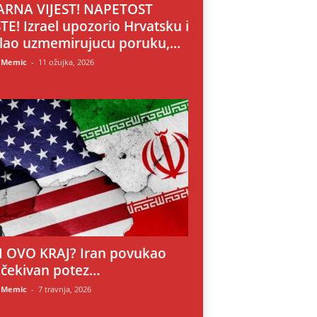
RNA VIJEST! NAPETOST
TE! Izrael upozorio Hrvatsku i
lao uzmemirujucu poruku,...
 Memic
-
11 ožujka, 2026
LI OVO KRAJ? Iran povukao
čekivan potez…
 Memic
-
7 travnja, 2026