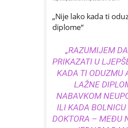
„Nije lako kada ti od
diplome“
„RAZUMIJEM DA 
PRIKAZATI U LJEPŠ
KADA TI ODUZMU
LAŽNE DIPLOM
NABAVKOM NEUPO
ILI KADA BOLNICU
DOKTORA – MEĐU N