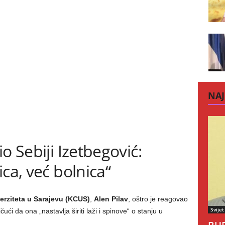
NAJ
o Sebiji Izetbegović:
ca, već bolnica“
erziteta u Sarajevu (KCUS)
,
Alen Pilav
, oštro je reagovao
Svijet
tičući da ona „nastavlja širiti laži i spinove“ o stanju u