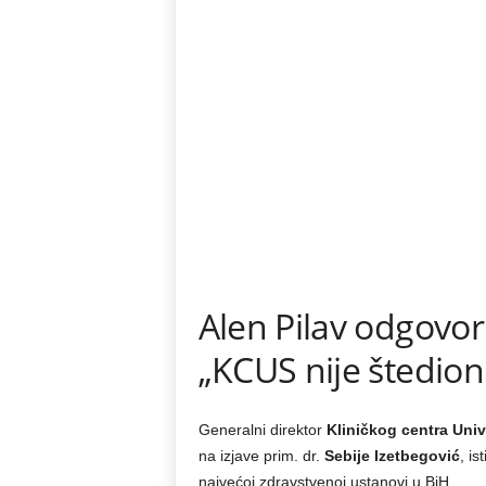
Alen Pilav odgovori
„KCUS nije štedioni
Generalni direktor
Kliničkog centra Univ
na izjave prim. dr.
Sebije Izetbegović
, is
najvećoj zdravstvenoj ustanovi u BiH.