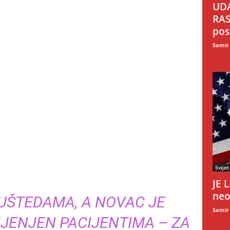
UDA
RAS
pos
Samir
Svijet
JE 
neo
 UŠTEDAMA, A NOVAC JE
Samir
JENJEN PACIJENTIMA – ZA