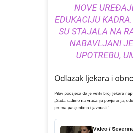
NOVE UREĐAJE
EDUKACIJU KADRA.
SU STAJALA NA R
NABAVLJANI JE
UPOTREBU, UM
Odlazak ljekara i obn
Pilav podsjeća da je veliki broj ljekara n
„Sada radimo na vraćanju povjerenja, edu
prema pacijentima i javnosti.“
Video / Severin