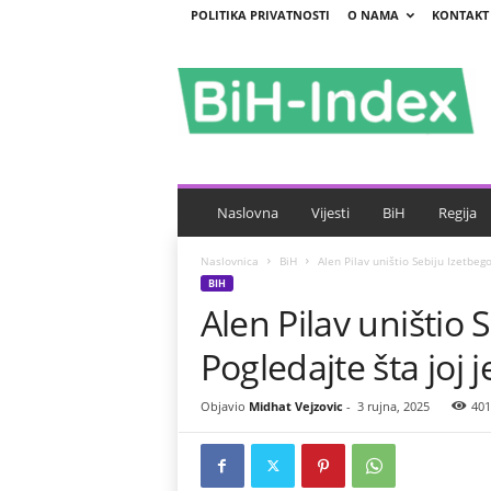
POLITIKA PRIVATNOSTI
O NAMA
KONTAKT
B
i
H
-
I
n
d
e
Naslovna
Vijesti
BiH
Regija
x
Naslovnica
BiH
Alen Pilav uništio Sebiju Izetbego
BIH
Alen Pilav uništio 
Pogledajte šta joj j
Objavio
Midhat Vejzovic
-
3 rujna, 2025
401