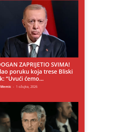
OGAN ZAPRIJETIO SVIMA!
lao poruku koja trese Bliski
ok: “Uvući ćemo...
 Memic
-
1 ožujka, 2026